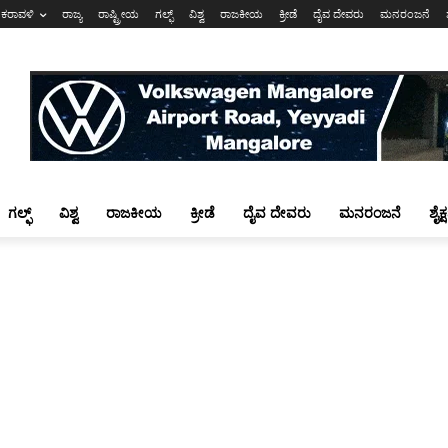
ಕರಾವಳಿ
ರಾಜ್ಯ
ರಾಷ್ಟ್ರೀಯ
ಗಲ್ಫ್
ವಿಶ್ವ
ರಾಜಕೀಯ
ಕ್ರೀಡೆ
ದೈವ ದೇವರು
ಮನರಂಜನೆ
ಗಲ್ಫ್
ವಿಶ್ವ
ರಾಜಕೀಯ
ಕ್ರೀಡೆ
ದೈವ ದೇವರು
ಮನರಂಜನೆ
ಶೈಕ