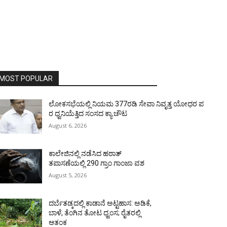
MOST POPULAR
ಲೋಕಸಭೆಯಲ್ಲಿ ನಿಯಮ 377ರಡಿ ಸೇವಾ ನಿವೃತ್ತ ಯೋಧರ ಪ
ರ ಧ್ವನಿಯೆತ್ತಿದ ಸಂಸದ ಕ್ಯಾ.ಚೌಟ
August 6, 2026
ಕಾಲೇಜಿನಲ್ಲಿ ನಡೆಸಿದ ಹಠಾತ್
ತಪಾಸಣೆಯಲ್ಲಿ 290 ಗ್ರಾಂ ಗಾಂಜಾ ವಶ
August 5, 2026
ದರ್ಬೆತಡ್ಕದಲ್ಲಿ ಕಾಡಾನೆ ಅಟ್ಟಹಾಸ: ಅಡಿಕೆ,
ಬಾಳೆ, ತೆಂಗಿನ ತೋಟ ಧ್ವಂಸ; ರೈತರಲ್ಲಿ
ಆತಂಕ