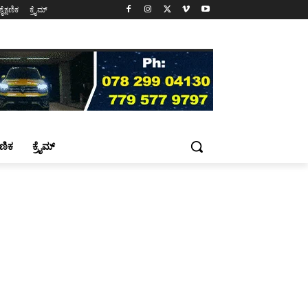
ಶೈಕ್ಷಣಿಕ
ಕ್ರೈಮ್
್ಷಣಿಕ
ಕ್ರೈಮ್