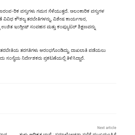
ವ ಪಾರಂಪ-ರಿಕ ವಸ್ತುಗಳು ಗಮನ ಸೆಳೆಯುತ್ತದೆ. ಅಲಂಕಾರಿಕ ವಸ್ತುಗಳ
ಂತೆ ವಿವಿಧ ಕೌಶಲ್ಯ ತರಬೇತಿಗಳನ್ನು, ವಿಶೇಷ ಕಾರ್ಯಗಾರ,
ಲಿ ಉಚಿತ ಇಂಗ್ಲೀಷ್ ಸಂವಹನ ಮತ್ತು ಕಂಪ್ಯೂಟರ್ ಶಿಕ್ಷಣವನ್ನು
ಕಿಯರ ತರಬೇತಿಯ ತರಗತಿಗಳು ಆರಂಭಗೊಂಡಿದ್ದು, ದಾಖಲಾತಿ ಪಡೆಯಲು
ಸಂಸ್ಥೆಯ ನಿರ್ದೇಶಕರು ಪ್ರಕಟಣೆಯಲ್ಲಿ ತಿಳಿಸಿದ್ದಾರೆ.
Next article
ಯಾನ
ತುಳು ಅಧಿಕೃತ ಭಾಷೆ : ಸಮಾಲೋಚನಾ ಸಭೆಗೆ ಮುಖ್ಯಮಂತ್ರಿಗೆ