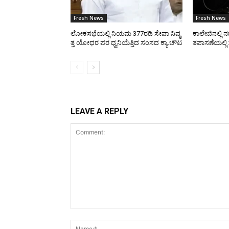
Fresh News
Fresh News
ಲೋಕಸಭೆಯಲ್ಲಿ ನಿಯಮ 377ರಡಿ ಸೇವಾ ನಿವೃ
ಕಾಲೇಜಿನಲ್ಲಿ 
ತ್ತ ಯೋಧರ ಪರ ಧ್ವನಿಯೆತ್ತಿದ ಸಂಸದ ಕ್ಯಾ.ಚೌಟ
ತಪಾಸಣೆಯಲ್ಲಿ 
LEAVE A REPLY
Comment: