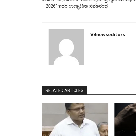
– 2026″ ಇದರ ಉದ್ಘಾಟನಾ ಸಮಾರಂಭ
V4newseditors
RELATED ARTICLES