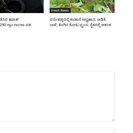
Fresh News
ನಡೆಸಿದ ಹಠಾತ್
ದರ್ಬೆತಡ್ಕದಲ್ಲಿ ಕಾಡಾನೆ ಅಟ್ಟಹಾಸ: ಅಡಿಕೆ,
290 ಗ್ರಾಂ ಗಾಂಜಾ ವಶ
ಬಾಳೆ, ತೆಂಗಿನ ತೋಟ ಧ್ವಂಸ; ರೈತರಲ್ಲಿ ಆತಂಕ
Name:*