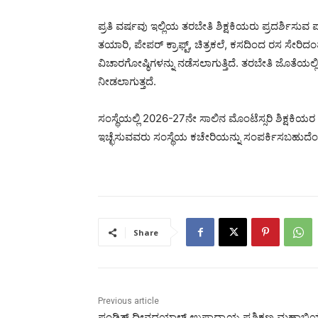
ಪ್ರತಿ ವರ್ಷವು ಇಲ್ಲಿಯ ತರಬೇತಿ ಶಿಕ್ಷಕಿಯರು ಪ್ರದರ್ಶಿಸು
ತಯಾರಿ, ಪೇಪರ್ ಕ್ರಾಫ್ಟ್, ಚಿತ್ರಕಲೆ, ಕಸದಿಂದ ರಸ ಸೇರಿದ
ವಿಚಾರಗೋಷ್ಠಿಗಳನ್ನು ನಡೆಸಲಾಗುತ್ತಿದೆ. ತರಬೇತಿ ಜೊತೆಯಲ್
ನೀಡಲಾಗುತ್ತದೆ.
ಸಂಸ್ಥೆಯಲ್ಲಿ 2026-27ನೇ ಸಾಲಿನ ಮೊಂಟೆಸ್ಸರಿ ಶಿಕ್ಷ
ಇಚ್ಛೆಸುವವರು ಸಂಸ್ಥೆಯ ಕಚೇರಿಯನ್ನು ಸಂಪರ್ಕಿಸಬಹುದೆಂದು 
Share
Previous article
ಪಂಡಿತ್ ದೀನದಯಾಳ್ ಉಪಾಧ್ಯಾಯ ಪ್ರಶಿಕ್ಷಣ ಮಹಾಭಿ