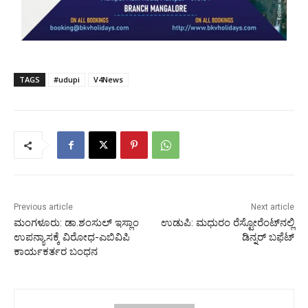
TAGS
#udupi
V4News
Previous article
Next article
ಮಂಗಳೂರು: ಡಾ.ಶಂಸುಲ್ ಇಸ್ಲಾಂ
ಉಡುಪಿ: ಮಧುರಂ ರೆಸ್ಟೋರೆಂಟ್‍ನಲ್ಲಿ
ಉಪನ್ಯಾಸಕ್ಕೆ ವಿರೋಧ-ಎಬಿವಿಪಿ
ಡಿನ್ನರ್ ಬಫೆಟ್
ಕಾರ್ಯಕರ್ತರ ಬಂಧನ