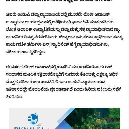
ಅವರು ಉಡುಪಿ ಜಿಲ್ಲಾ ನ್ಯಾಯಾಲಯದಲ್ಲಿ ಮೂರನೇ ಲೋಕ ಅದಾಲತ್
ಉದ್ಘಾಟನಾ ಕಾರ್ಯಕ್ರಮದಲ್ಲಿ ಅತಿಥಿಯಾಗಿ ಭಾಗವಹಿಸಿ ಮಾತನಾಡಿದರು.
ಲೋಕ ಅದಾಲತ್ ಉದ್ಘಾಟನೆಯನ್ನು ಜಿಲ್ಲಾ ಮತ್ತು ಸತ್ರ ನ್ಯಾಯಾಧೀಶರಾದ ನ್ಯಾ.
ಶಾಂತವೀರ ಶಿವಪ್ಪ ನೆರವೇರಿಸಿದರು. ಜಿಲ್ಲಾ ಕಾನೂನು ಸೇವಾ ಪ್ರಾಧಿಕಾರದ ಸದಸ್ಯ
ಕಾರ್ಯದರ್ಶಿ ಶರ್ಮಿಳಾ ಎಸ್, ನ್ಯಾ.ದಿನೇಶ್ ಹೆಗ್ಡೆ ನ್ಯಾಯಾಧೀಶರುಗಳು,
ವಕೀಲರು ಉಪಸ್ಥಿತರಿದ್ದರು.
ಈ ವರ್ಷದ ಲೋಕ ಅದಾಲತ್‍ನಲ್ಲಿ ಖಾಸಗಿ ವಿಮಾ ಕಂಪೆನಿಯೊಂದು ರಾಜಿ
ಸಂಧಾನದ ಮೂಲಕ ಕಕ್ಷಿದಾರರೊಬ್ಬರಿಗೆ ಸುಮಾರು ತೊಂಬತ್ತು ಲಕ್ಷಕ್ಕೂ ಅಧಿಕ
ಮೊತ್ತದ ಪರಿಹಾರ ಹಣ ಪಾವತಿಸಿದೆ. ಇದು ಉಡುಪಿ ನ್ಯಾಯಾಲಯದ
ಇತಿಹಾಸದಲ್ಲೇ ಮೊದಲನೆಯ ಪ್ರಕರಣವಾಗಿದೆ ಎಂದು ಹಿರಿಯ ವಕೀಲರು ಸಭೆಗೆ
ತಿಳಿಸಿದರು.