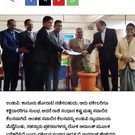
ಉಡುಪಿ: ಕಾನೂನು ಹೋರಾಟ ನಡೆಸಬಹುದು. ಅದು ವಕೀಲರಿಗೂ
ಕಕ್ಷಿದಾರರಿಗೂ ಸುಲಭ. ಆದರೆ ರಾಜಿ ಸಂಧಾನ ಕಷ್ಟ ಮತ್ತು ಸವಾಲಿನ
ಕೆಲಸವಾಗಿದೆ. ಅಂತಹ ಸವಾಲಿನ ಕೆಲಸವನ್ನು ಉಡುಪಿ ನ್ಯಾಯಾಲಯ
ಮೆಟ್ಟಿನಿಂತು, ಸಹಸ್ರಾರು ಪ್ರಕರಣಗಳನ್ನು ಲೋಕ ಅದಾಲತ್ ಮೂಲಕ
ಬಗೆಹರಿಸಿದೆ ಎಂದು ವಕೀಲರ ಸಂಘದ ಅಧ್ಯಕ್ಷ ಬಿ.ನಾಗರಾಜ್ ಹೇಳಿದರು.