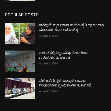
POPULAR POSTS
ಸಾರೆಪುಣಿ: ಮೃತ ನಿಶಾನಾ ಕುಟುಂಬಕ್ಕೆ 3 ಲಕ್ಷ ಪರಿಹಾರ
ಮಂಜೂರು: ಶಾಸಕ ಅಶೋಕ್ ರೈ
August 6, 2026
ನಾಗೂರಿನಲ್ಲಿ ಸಿದ್ಧ ಸಮಾಧಿ ಯೋಗದಿಂದ
ಗುರುಪೂರ್ಣಿಮೆ ಆಚರಣೆ
August 6, 2026
ಮಳೆ ಹಾನಿ ಹಿನ್ನೆಲೆ: ಬಂಟ್ವಾಳ ತಾಲೂಕು
ಪಂಚಾಯತ್‌ನಲ್ಲಿ ಅಧಿಕಾರಿಗಳ ತುರ್ತು ಸಭೆ
August 6, 2026