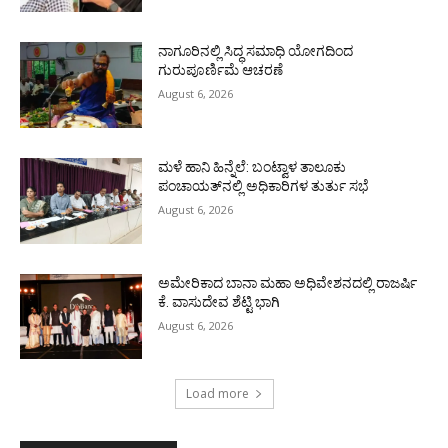
ನಾಗೂರಿನಲ್ಲಿ ಸಿದ್ಧ ಸಮಾಧಿ ಯೋಗದಿಂದ
ಗುರುಪೂರ್ಣಿಮೆ ಆಚರಣೆ
August 6, 2026
ಮಳೆ ಹಾನಿ ಹಿನ್ನೆಲೆ: ಬಂಟ್ವಾಳ ತಾಲೂಕು
ಪಂಚಾಯತ್‌ನಲ್ಲಿ ಅಧಿಕಾರಿಗಳ ತುರ್ತು ಸಭೆ
August 6, 2026
ಅಮೇರಿಕಾದ ಬಾನಾ ಮಹಾ ಅಧಿವೇಶನದಲ್ಲಿ ರಾಜರ್ಷಿ
ಕೆ. ವಾಸುದೇವ ಶೆಟ್ಟಿ ಭಾಗಿ
August 6, 2026
Load more