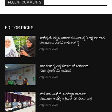
RECENT COMMENTS
EDITOR PICKS
ಸಾರೆಪುಣಿ: ಮೃತ ನಿಶಾನಾ ಕುಟುಂಬಕ್ಕೆ 3 ಲಕ್ಷ ಪರಿಹಾರ
ಮಂಜೂರು: ಶಾಸಕ ಅಶೋಕ್ ರೈ
August 6, 2026
ನಾಗೂರಿನಲ್ಲಿ ಸಿದ್ಧ ಸಮಾಧಿ ಯೋಗದಿಂದ
ಗುರುಪೂರ್ಣಿಮೆ ಆಚರಣೆ
August 6, 2026
ಮಳೆ ಹಾನಿ ಹಿನ್ನೆಲೆ: ಬಂಟ್ವಾಳ ತಾಲೂಕು
ಪಂಚಾಯತ್‌ನಲ್ಲಿ ಅಧಿಕಾರಿಗಳ ತುರ್ತು ಸಭೆ
August 6, 2026