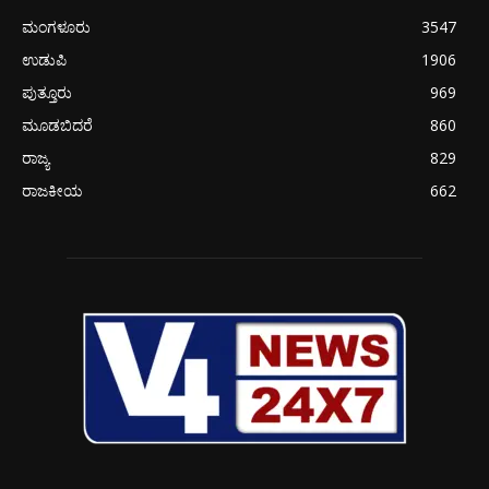
ಮಂಗಳೂರು
3547
ಉಡುಪಿ
1906
ಪುತ್ತೂರು
969
ಮೂಡಬಿದರೆ
860
ರಾಜ್ಯ
829
ರಾಜಕೀಯ
662