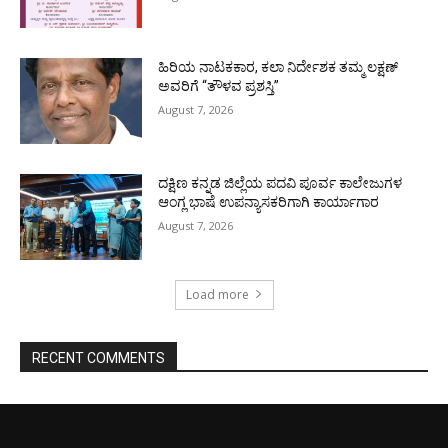
ಹಿರಿಯ ನಾಟಕಕಾರ, ಕಲಾ ನಿರ್ದೇಶಕ ತಮ್ಮ ಲಕ್ಷಣ್
ಅವರಿಗೆ “ತೌಳವ ಪ್ರಶಸ್ತಿ”
August 7, 2026
ದಕ್ಷಿಣ ಕನ್ನಡ ಜಿಲ್ಲೆಯ ಪದವಿ ಪೂರ್ವ ಕಾಲೇಜುಗಳ
ಆಂಗ್ಲ ಭಾಷೆ ಉಪನ್ಯಾಸಕರಿಗಾಗಿ ಕಾರ್ಯಾಗಾರ
August 7, 2026
Load more
RECENT COMMENTS