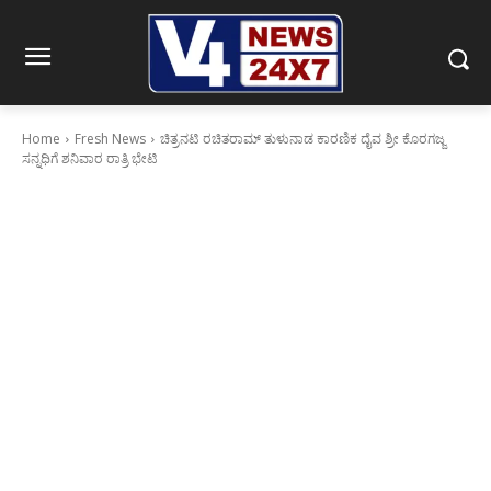
Home
Fresh News
ಚಿತ್ರನಟಿ ರಚಿತರಾಮ್ ತುಳುನಾಡ ಕಾರಣಿಕ ದೈವ ಶ್ರೀ ಕೊರಗಜ್ಜ
ಸನ್ನಧಿಗೆ ಶನಿವಾರ ರಾತ್ರಿ ಭೇಟಿ