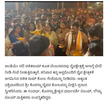
ಅಂತೆಯೇ ನಟಿ ರಚಿತರಾಮ್ ಕೂಡ ಬೆಂಜನಪದವು ದೈವಕ್ಷೇತ್ರಕ್ಕೆ ಆಗಾಗ್ಗೆ ಭೇಟಿ
ನೀಡಿ ಸೇವೆ ನೀಡುತ್ತಿರುತ್ತಾರೆ. ಶನಿವಾರ ತನ್ನ ಆಪ್ತರೊಂದಿಗೆ ದೈವ ಕ್ಷೇತ್ರಕಕೆ
ಆಗಮಿಸಿದ ರಚಿತ ರಾಮ್ ಕೋಲ ಸೇವೆಯನ್ನು ನೀಡಿದರು. ಅತ್ಯಂತ
ಭಕ್ತಿಭಾವದಿಂದ ಶ್ರೀ ಕೊರಗಜ್ಜ ದೈವದ ಕೋಲವನ್ನು ವೀಕ್ಷಿಸಿ ಪ್ರಸಾದ
ಸ್ವೀಕರಿಸಿದರು. ಈ ಸಂದರ್ಭ, ಕೊರಗಜ್ಜ ಕ್ಷೇತ್ರದ ಧರ್ಮದರ್ಶಿ ವಿಜಯ್, ಸೌಮ್ಯ
ವಿಜಯ್ ಮತ್ತಿತರರು ಉಪಸ್ಥಿತರಿದ್ದರು