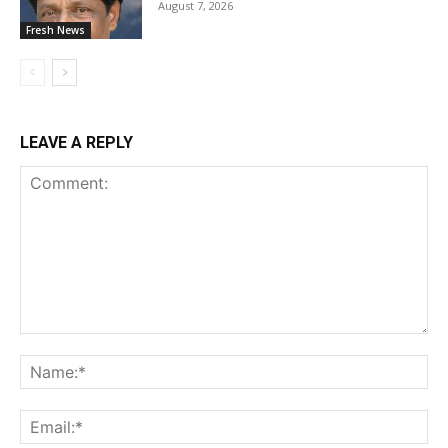
August 7, 2026
Fresh News
LEAVE A REPLY
Comment:
Na
Ema