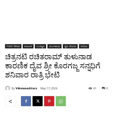
Fresh News
ಕರಾವಳಿ
ಬಂಟ್ವಾಳ
ಮಂಗಳೂರು
ದೈವ ದೇವರು
ಸಿನೆಮಾ
ಚಿತ್ರನಟಿ ರಚಿತರಾಮ್ ತುಳುನಾಡ
ಕಾರಣಿಕ ದೈವ ಶ್ರೀ ಕೊರಗಜ್ಜ ಸನ್ನಧಿಗೆ
ಶನಿವಾರ ರಾತ್ರಿ ಭೇಟಿ
By
V4newseditors
May 17, 2026
61
0