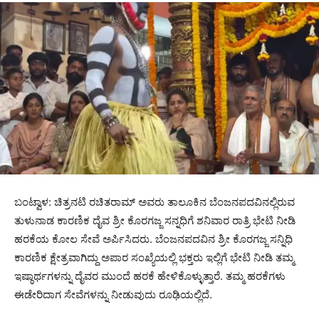
ಬಂಟ್ವಾಳ: ಚಿತ್ರನಟಿ ರಚಿತರಾಮ್ ಅವರು ತಾಲೂಕಿನ ಬೆಂಜನಪದವಿನಲ್ಲಿರುವ
ತುಳುನಾಡ ಕಾರಣಿಕ ದೈವ ಶ್ರೀ ಕೊರಗಜ್ಜ ಸನ್ನಧಿಗೆ ಶನಿವಾರ ರಾತ್ರಿ ಭೇಟಿ ನೀಡಿ
ಹರಕೆಯ ಕೋಲ ಸೇವೆ ಅರ್ಪಿಸಿದರು. ಬೆಂಜನಪದವಿನ ಶ್ರೀ ಕೊರಗಜ್ಜ ಸನ್ನಿಧಿ
ಕಾರಣಿಕ ಕ್ಷೇತ್ರವಾಗಿದ್ದು ಅಪಾರ ಸಂಖ್ಯೆಯಲ್ಲಿ ಭಕ್ತರು ಇಲ್ಲಿಗೆ ಭೇಟಿ ನೀಡಿ ತಮ್ಮ
ಇಷ್ಠಾರ್ಥಗಳನ್ನು ದೈವರ ಮುಂದೆ ಹರಕೆ ಹೇಳಿಕೊಳ್ಳುತ್ತಾರೆ. ತಮ್ಮ ಹರಕೆಗಳು
ಈಡೇರಿದಾಗ ಸೇವೆಗಳನ್ನು ನೀಡುವುದು ರೂಢಿಯಲ್ಲಿದೆ.