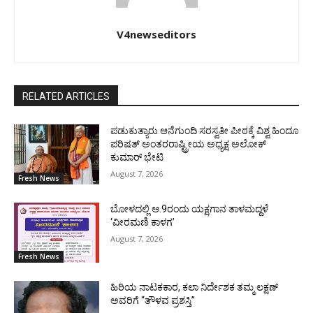
V4newseditors
RELATED ARTICLES
ಪಡುಕುತ್ಯಾರು ಆನೆಗುಂದಿ ಸರಸ್ವತೀ ಪೀಠಕ್ಕೆ ವಿಶ್ವ ಹಿಂದೂ
ಪರಿಷತ್ ಅಂತರರಾಷ್ಟ್ರೀಯ ಅಧ್ಯಕ್ಷ ಅಲೋಕ್
ಕುಮಾರ್ ಭೇಟಿ
August 7, 2026
Fresh News
ಬೋಳದಲ್ಲಿ ಆ.9ರಂದು ಯಕ್ಷಗಾನ ತಾಳಮದ್ದಳೆ
‘ವೀರಮಣಿ ಕಾಳಗ’
August 7, 2026
Fresh News
ಹಿರಿಯ ನಾಟಕಕಾರ, ಕಲಾ ನಿರ್ದೇಶಕ ತಮ್ಮ ಲಕ್ಷಣ್
ಅವರಿಗೆ “ತೌಳವ ಪ್ರಶಸ್ತಿ”