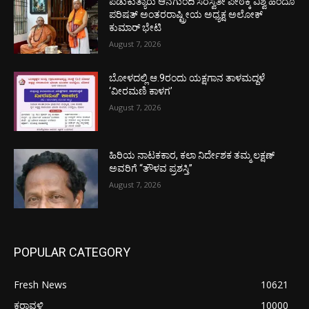
ಪಡುಕುತ್ಯಾರು ಆನೆಗುಂದಿ ಸರಸ್ವತೀ ಪೀಠಕ್ಕೆ ವಿಶ್ವ ಹಿಂದೂ
ಪರಿಷತ್ ಅಂತರರಾಷ್ಟ್ರೀಯ ಅಧ್ಯಕ್ಷ ಅಲೋಕ್
ಕುಮಾರ್ ಭೇಟಿ
August 7, 2026
ಬೋಳದಲ್ಲಿ ಆ.9ರಂದು ಯಕ್ಷಗಾನ ತಾಳಮದ್ದಳೆ
‘ವೀರಮಣಿ ಕಾಳಗ’
August 7, 2026
ಹಿರಿಯ ನಾಟಕಕಾರ, ಕಲಾ ನಿರ್ದೇಶಕ ತಮ್ಮ ಲಕ್ಷಣ್
ಅವರಿಗೆ “ತೌಳವ ಪ್ರಶಸ್ತಿ”
August 7, 2026
POPULAR CATEGORY
Fresh News
10621
ಕರಾವಳಿ
10000