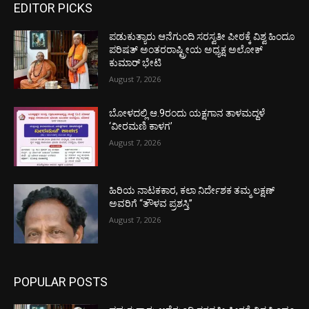
EDITOR PICKS
ಪಡುಕುತ್ಯಾರು ಆನೆಗುಂದಿ ಸರಸ್ವತೀ ಪೀಠಕ್ಕೆ ವಿಶ್ವ ಹಿಂದೂ
ಪರಿಷತ್ ಅಂತರರಾಷ್ಟ್ರೀಯ ಅಧ್ಯಕ್ಷ ಅಲೋಕ್
ಕುಮಾರ್ ಭೇಟಿ
August 7, 2026
ಬೋಳದಲ್ಲಿ ಆ.9ರಂದು ಯಕ್ಷಗಾನ ತಾಳಮದ್ದಳೆ
‘ವೀರಮಣಿ ಕಾಳಗ’
August 7, 2026
ಹಿರಿಯ ನಾಟಕಕಾರ, ಕಲಾ ನಿರ್ದೇಶಕ ತಮ್ಮ ಲಕ್ಷಣ್
ಅವರಿಗೆ “ತೌಳವ ಪ್ರಶಸ್ತಿ”
August 7, 2026
POPULAR POSTS