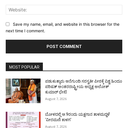
Web
Save my name, email, and website in this browser for the
next time I comment.
MOST POPULAR
ಪಡುಕುತ್ಯಾರು ಆನೆಗುಂದಿ ಸರಸ್ವತೀ ಪೀಠಕ್ಕೆ ವಿಶ್ವ ಹಿಂದೂ
ಪರಿಷತ್ ಅಂತರರಾಷ್ಟ್ರೀಯ ಅಧ್ಯಕ್ಷ ಅಲೋಕ್
ಕುಮಾರ್ ಭೇಟಿ
August 7, 2026
ಬೋಳದಲ್ಲಿ ಆ.9ರಂದು ಯಕ್ಷಗಾನ ತಾಳಮದ್ದಳೆ
‘ವೀರಮಣಿ ಕಾಳಗ’
August 7, 2026