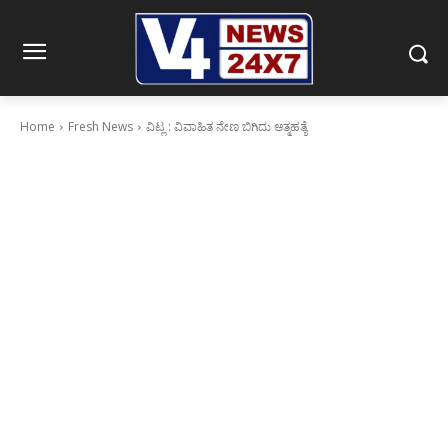
Home
Fresh News
ವಿಟ್ಲ : ವಿವಾಹಿತ ನೇಣ ಬಿಗಿದು ಆತ್ಮಹತ್ಯೆ