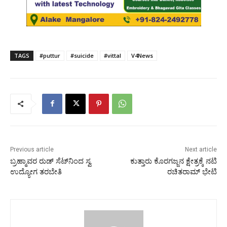
TAGS
#puttur
#suicide
#vittal
V4News
Previous article
Next article
ಬ್ರಹ್ಮಾವರ ರುಡ್ ಸೆಟ್‍ನಿಂದ ಸ್ವ
ಕುತ್ತಾರು ಕೊರಗಜ್ಜನ ಕ್ಷೇತ್ರಕ್ಕೆ ನಟಿ
ಉದ್ಯೋಗ ತರಬೇತಿ
ರಚಿತರಾಮ್ ಭೇಟಿ