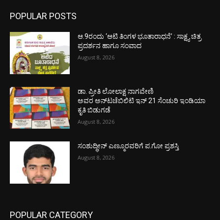
POPULAR POSTS
ಆ.9ರಂದು ‘ಆಟಿ ತಿಂಗಳ ಭೂತಾರಾಧನೆ’ : ಸಾಕ್ಷ್ಯ ಚಿತ್ರ
ಪ್ರದರ್ಶನ ಹಾಗೂ ಸಂವಾದ
August 8, 2026
ಡಾ. ಪ್ರೀತಿ ಲೋಲಾಕ್ಷ ನಾಗವೇಣಿ
ಅವರ ಅನ್‌ಟಚೆಬಿಲಿಟಿ ಇನ್ 21 ಸೆಂಚುರಿ ಇಂಡಿಯಾ
ಕೃತಿ ಬಿಡುಗಡೆ
August 8, 2026
ಸಂಶುದ್ಧೀನ್ ಎಣ್ಮೂರವರಿಗೆ ಪ.ಗೋ ಪ್ರಶಸ್ತಿ
August 8, 2026
POPULAR CATEGORY