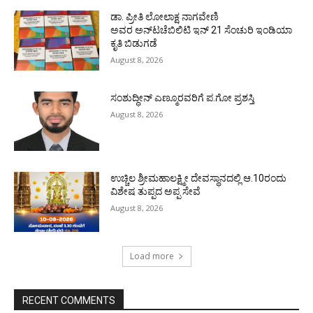
ಡಾ. ಪ್ರೀತಿ ಲೋಲಾಕ್ಷ ನಾಗವೇಣಿ
ಅವರ ಅನ್‌ಟಚೆಬಿಲಿಟಿ ಇನ್ 21 ಸೆಂಚುರಿ ಇಂಡಿಯಾ
ಕೃತಿ ಬಿಡುಗಡೆ
August 8, 2026
ಸಂಶುದ್ಧೀನ್ ಎಣ್ಮೂರವರಿಗೆ ಪ.ಗೋ ಪ್ರಶಸ್ತಿ
August 8, 2026
ಉಚ್ಚಿಲ ಶ್ರೀಮಹಾಲಕ್ಷ್ಮೀ ದೇವಸ್ಥಾನದಲ್ಲಿ ಆ.10ರಂದು
ವಿಶೇಷ ತುಪ್ಪದ ಅಪ್ಪ ಸೇವೆ
August 8, 2026
Load more
RECENT COMMENTS