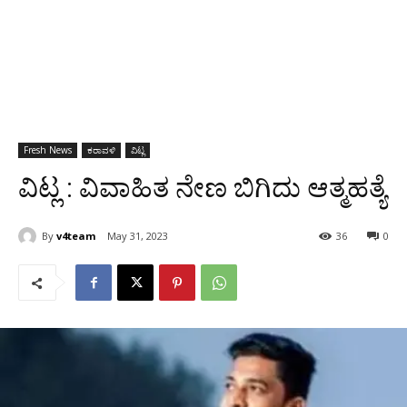
Fresh News
ಕರಾವಳಿ
ವಿಟ್ಲ
ವಿಟ್ಲ : ವಿವಾಹಿತ ನೇಣ ಬಿಗಿದು ಆತ್ಮಹತ್ಯೆ
By
v4team
May 31, 2023
36
0