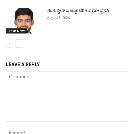
ಸಂಶುದ್ಧೀನ್ ಎಣ್ಮೂರವರಿಗೆ ಪ.ಗೋ ಪ್ರಶಸ್ತಿ
August 8, 2026
Fresh News
LEAVE A REPLY
Comment:
Na