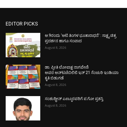
EDITOR PICKS
ಆ.9ರಂದು ‘ಆಟಿ ತಿಂಗಳ ಭೂತಾರಾಧನೆ’ : ಸಾಕ್ಷ್ಯ ಚಿತ್ರ
ಪ್ರದರ್ಶನ ಹಾಗೂ ಸಂವಾದ
August 8, 2026
ಡಾ. ಪ್ರೀತಿ ಲೋಲಾಕ್ಷ ನಾಗವೇಣಿ
ಅವರ ಅನ್‌ಟಚೆಬಿಲಿಟಿ ಇನ್ 21 ಸೆಂಚುರಿ ಇಂಡಿಯಾ
ಕೃತಿ ಬಿಡುಗಡೆ
August 8, 2026
ಸಂಶುದ್ಧೀನ್ ಎಣ್ಮೂರವರಿಗೆ ಪ.ಗೋ ಪ್ರಶಸ್ತಿ
August 8, 2026