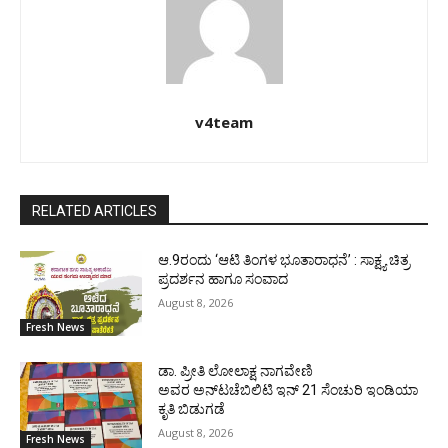
v4team
RELATED ARTICLES
ಆ.9ರಂದು ‘ಆಟಿ ತಿಂಗಳ ಭೂತಾರಾಧನೆ’ : ಸಾಕ್ಷ್ಯ ಚಿತ್ರ
ಪ್ರದರ್ಶನ ಹಾಗೂ ಸಂವಾದ
August 8, 2026
Fresh News
ಡಾ. ಪ್ರೀತಿ ಲೋಲಾಕ್ಷ ನಾಗವೇಣಿ
ಅವರ ಅನ್‌ಟಚೆಬಿಲಿಟಿ ಇನ್ 21 ಸೆಂಚುರಿ ಇಂಡಿಯಾ
ಕೃತಿ ಬಿಡುಗಡೆ
August 8, 2026
Fresh News