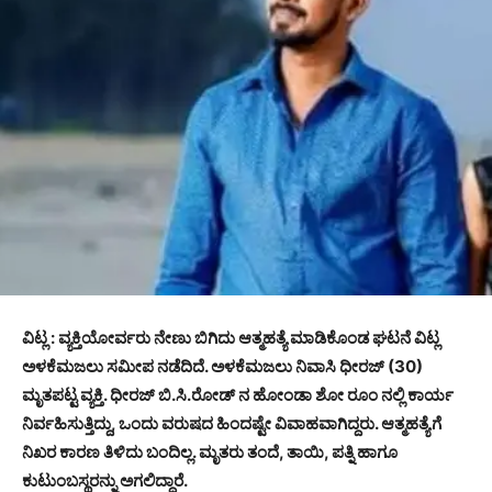
ವಿಟ್ಲ : ವ್ಯಕ್ತಿಯೋರ್ವರು ನೇಣು ಬಿಗಿದು ಆತ್ಮಹತ್ಯೆ ಮಾಡಿಕೊಂಡ ಘಟನೆ ವಿಟ್ಲ
ಅಳಕೆಮಜಲು ಸಮೀಪ ನಡೆದಿದೆ. ಅಳಕೆಮಜಲು ನಿವಾಸಿ ಧೀರಜ್ (30)
ಮೃತಪಟ್ಟ ವ್ಯಕ್ತಿ. ಧೀರಜ್ ಬಿ.ಸಿ.ರೋಡ್ ನ ಹೋಂಡಾ ಶೋ ರೂಂ ನಲ್ಲಿ ಕಾರ್ಯ
ನಿರ್ವಹಿಸುತ್ತಿದ್ದು, ಒಂದು ವರುಷದ ಹಿಂದಷ್ಟೇ ವಿವಾಹವಾಗಿದ್ದರು. ಆತ್ಮಹತ್ಯೆಗೆ
ನಿಖರ ಕಾರಣ ತಿಳಿದು ಬಂದಿಲ್ಲ. ಮೃತರು ತಂದೆ, ತಾಯಿ, ಪತ್ನಿ ಹಾಗೂ
ಕುಟುಂಬಸ್ಥರನ್ನು ಅಗಲಿದ್ದಾರೆ.