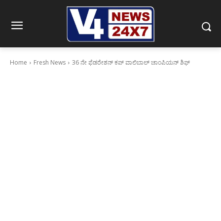
Home
Fresh News
36 ನೇ ಫೆಡರೇಶನ್ ಕಪ್ ವಾಲಿಬಾಲ್ ಚಾಂಪಿಯನ್ ಶಿಫ್