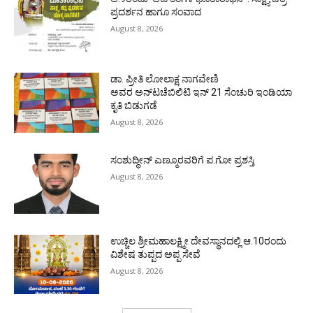
ಪ್ರದರ್ಶನ ಹಾಗೂ ಸಂವಾದ
August 8, 2026
ಡಾ. ಪ್ರೀತಿ ಲೋಲಾಕ್ಷ ನಾಗವೇಣಿ
ಅವರ ಅನ್‌ಟಚೆಬಿಲಿಟಿ ಇನ್ 21 ಸೆಂಚುರಿ ಇಂಡಿಯಾ
ಕೃತಿ ಬಿಡುಗಡೆ
August 8, 2026
ಸಂಶುದ್ಧೀನ್ ಎಣ್ಮೂರವರಿಗೆ ಪ.ಗೋ ಪ್ರಶಸ್ತಿ
August 8, 2026
ಉಚ್ಚಿಲ ಶ್ರೀಮಹಾಲಕ್ಷ್ಮೀ ದೇವಸ್ಥಾನದಲ್ಲಿ ಆ.10ರಂದು
ವಿಶೇಷ ತುಪ್ಪದ ಅಪ್ಪ ಸೇವೆ
August 8, 2026