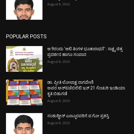
August 8, 2026
POPULAR POSTS
ಆ.9ರಂದು ‘ಆಟಿ ತಿಂಗಳ ಭೂತಾರಾಧನೆ’ : ಸಾಕ್ಷ್ಯ ಚಿತ್ರ
ಪ್ರದರ್ಶನ ಹಾಗೂ ಸಂವಾದ
August 8, 2026
ಡಾ. ಪ್ರೀತಿ ಲೋಲಾಕ್ಷ ನಾಗವೇಣಿ
ಅವರ ಅನ್‌ಟಚೆಬಿಲಿಟಿ ಇನ್ 21 ಸೆಂಚುರಿ ಇಂಡಿಯಾ
ಕೃತಿ ಬಿಡುಗಡೆ
August 8, 2026
ಸಂಶುದ್ಧೀನ್ ಎಣ್ಮೂರವರಿಗೆ ಪ.ಗೋ ಪ್ರಶಸ್ತಿ
August 8, 2026