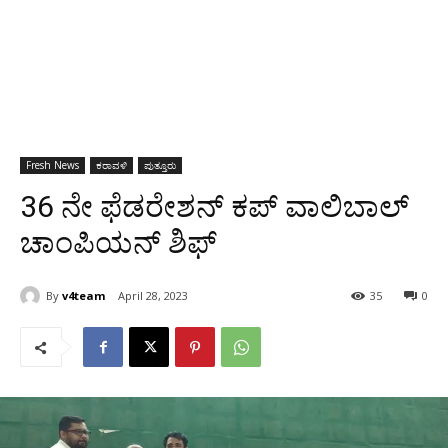
Fresh News
ಕರಾವಳಿ
ಪುತ್ತೂರು
36 ನೇ ಫೆಡರೇಶನ್ ಕಪ್ ವಾಲಿಬಾಲ್
ಚಾಂಪಿಯನ್ ಶಿಫ್
By
v4team
April 28, 2023
35
0