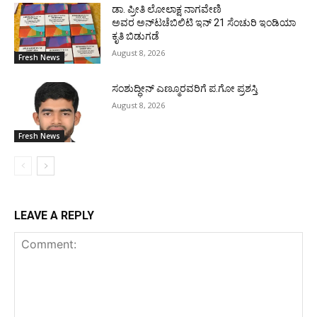
ಡಾ. ಪ್ರೀತಿ ಲೋಲಾಕ್ಷ ನಾಗವೇಣಿ
ಅವರ ಅನ್‌ಟಚೆಬಿಲಿಟಿ ಇನ್ 21 ಸೆಂಚುರಿ ಇಂಡಿಯಾ
ಕೃತಿ ಬಿಡುಗಡೆ
August 8, 2026
Fresh News
ಸಂಶುದ್ಧೀನ್ ಎಣ್ಮೂರವರಿಗೆ ಪ.ಗೋ ಪ್ರಶಸ್ತಿ
August 8, 2026
Fresh News
LEAVE A REPLY