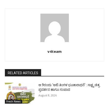
v4team
RELATED ARTICLES
ಆ.9ರಂದು ‘ಆಟಿ ತಿಂಗಳ ಭೂತಾರಾಧನೆ’ : ಸಾಕ್ಷ್ಯ ಚಿತ್ರ
ಪ್ರದರ್ಶನ ಹಾಗೂ ಸಂವಾದ
August 8, 2026
Fresh News