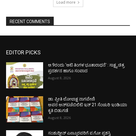
Load more
RECENT COMMENTS
EDITOR PICKS
ಆ.9ರಂದು ‘ಆಟಿ ತಿಂಗಳ ಭೂತಾರಾಧನೆ’ : ಸಾಕ್ಷ್ಯ ಚಿತ್ರ
ಪ್ರದರ್ಶನ ಹಾಗೂ ಸಂವಾದ
August 8, 2026
ಡಾ. ಪ್ರೀತಿ ಲೋಲಾಕ್ಷ ನಾಗವೇಣಿ
ಅವರ ಅನ್‌ಟಚೆಬಿಲಿಟಿ ಇನ್ 21 ಸೆಂಚುರಿ ಇಂಡಿಯಾ
ಕೃತಿ ಬಿಡುಗಡೆ
August 8, 2026
ಸಂಶುದ್ಧೀನ್ ಎಣ್ಮೂರವರಿಗೆ ಪ.ಗೋ ಪ್ರಶಸ್ತಿ