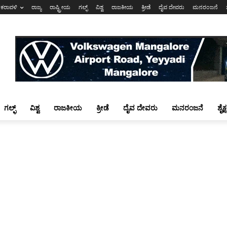
ಕರಾವಳಿ
ರಾಜ್ಯ
ರಾಷ್ಟ್ರೀಯ
ಗಲ್ಫ್
ವಿಶ್ವ
ರಾಜಕೀಯ
ಕ್ರೀಡೆ
ದೈವ ದೇವರು
ಮನರಂಜನೆ
ಗಲ್ಫ್
ವಿಶ್ವ
ರಾಜಕೀಯ
ಕ್ರೀಡೆ
ದೈವ ದೇವರು
ಮನರಂಜನೆ
ಶೈಕ