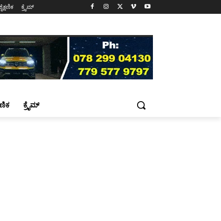
ಶೈಕ್ಷಣಿಕ
ಕ್ರೈಮ್
್ಷಣಿಕ
ಕ್ರೈಮ್