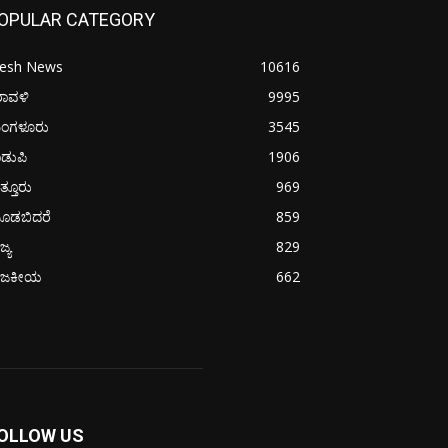
OPULAR CATEGORY
resh News
10616
ರಾವಳಿ
9995
ಂಗಳೂರು
3545
ಡುಪಿ
1906
ತ್ತೂರು
969
ೂಡಬಿದರೆ
859
ಜ್ಯ
829
ಾಜಕೀಯ
662
OLLOW US