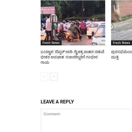
Fresh News
Fresh News
ಬಂಟ್ವಾಳ: ಟಿಪ್ಪರ್ ಲಾರಿ- ದ್ವಿಚಕ್ರ ವಾಹನ ನಡುವೆ
ಪುರಸಭೆಯಿಂದ ರಸ
ಭೀಕರ ಅಪಘಾತ :ಸವಾರರಿಬ್ಬರಿಗೆ ಗಂಭೀರ
ಮುಕ್ತಿ
ಗಾಯ
LEAVE A REPLY