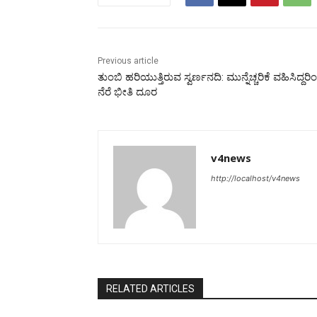
Previous article
ತುಂಬಿ ಹರಿಯುತ್ತಿರುವ ಸ್ವರ್ಣನದಿ: ಮುನ್ನೆಚ್ಚರಿಕೆ ವಹಿಸಿದ್ದರಿ
ನೆರೆ ಭೀತಿ ದೂರ
v4news
http://localhost/v4news
RELATED ARTICLES