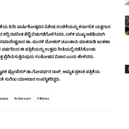
್ರಿಕೆಯ 8ನೇ ವಾರ್ಷಿಕೋತ್ಸವದ ವಿಶೇಷ ಸಂಚಿಕೆಯನ್ನು ಕರ್ನಾಟಕ ಯಕ್ಷಗಾನ
 ಕದ್ರಿ ನವನೀತ ಶೆಟ್ಟಿ ಬಿಡುಗಡೆಗೊಳಿಸಿದರು. ಬಳಿಕ ಮುಖ್ಯ ಅತಿಥಿಯಾಗಿ
ಲ್ಲಾ ಸಮಾದೇಷ್ಟರಾದ ಡಾ. ಮುರಳಿ ಮೋಹನ್ ಚೂಂತಾರು ಮಾತನಾಡಿ ಇಂತಹಾ
 8 ವರ್ಷದಿಂದ ಈ ಪತ್ರಿಕೆಯನ್ನು ಉತ್ತಮ ರೀತಿಯಲ್ಲಿ ನಡೆಸಿಕೊಂಡು
ವತ್ತ ಪ್ರೆರೇಪಿಸುತ್ತಿರುವುದು ಸಂತೋಷದ ವಿಚಾರ ಎಂದು ಹೇಳಿದರು.
ಾಪಕ ಪ್ರೋಪೆಸರ್ ಡಾ.ಗೋವರ್ಧನ ರಾವ್, ಅಮೃತ ಪ್ರಕಾಶ ಪತ್ರಿಕೆಯ
ಖಕಿ ಸುರೇಖ ಯಾಳವಾರ ಉಪಸ್ಥಿತರಿದ್ದರು.
ataka
#v4stream
V4News