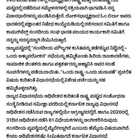
ಮಟ್ಟದಲ್ಲಿ ನಡೆದಿರುವ ಸಮ್ಮೇಳನಗಳಲ್ಲಿ ಸಕ್ರಿಯವಾಗಿ ಭಾಗವಹಿಸಿ ನನ್ನ
ವಿಚಾರಧಾರೆಗಳನ್ನು ಮಂಡಿಸಿರುತ್ತೇನೆ. ಲೋಕಸಭಾಧ್ಯಕ್ಷರಾದ ಓಂ ಬಿರ್ಲಾ ಅವರು
ಭಾರತದಲ್ಲಿ ಪಕ್ಷಾಂತರ ನಿಷೇಧ ಕಾಯ್ದೆಯಡಿಯಲ್ಲಿ ರಚಿಸಲಾದ ಸಮಿತಿಗೆ ಹಾಗೂ
ಕಾಮನ್‍ವೆಲ್ತ್ ಸಂಸದೀಯ ಸಂಘ ಭಾರತ ವಲಯದ ಕಾರ್ಯಕಾರಿ ಸಮಿತಿಗೆ
ನನ್ನನ್ನು ಸದಸ್ಯನನ್ನಾಗಿ ನೇಮಿಸಿರುತ್ತಾರೆ.
ರಾಜ್ಯಮಟ್ಟದಲ್ಲಿ “ಸಂಸದೀಯ ಮೌಲ್ಯಗಳ ಕುಸಿತವನ್ನು ತಡೆಗಟ್ಟುವ ನಿಟ್ಟಿನಲ್ಲಿ –
ಒಂದು ಆತ್ಮಾವಲೋಕನ” ಸಭೆಯನ್ನು ಹಮ್ಮಿಕೊಂಡು ಹಿರಿಯ ರಾಜಕಾರಣಿಗಳು,
ಸಾಮಾಜಿಕ ಚಿಂತಕರು ಹಾಗೂ ಪತ್ರಕರ್ತರನ್ನು ಆಹ್ವಾನಿಸಿ ಅವರ ಸಲಹೆ
ಸೂಚನೆಗಳನ್ನು ಪಡೆಯಲಾಯಿತು. “ಒಂದು ರಾಷ್ಟ್ರ-ಒಂದು ಚುನಾವಣೆ” ಪ್ರಚಲಿತ
ವಿಷಯ ಕುರಿತಂತೆ ವಿಧಾನಸಭೆಯಲ್ಲಿ ವಿಶೇಷ ಚರ್ಚೆಯನ್ನು ಸಹ
ಹಮ್ಮಿಕೊಳ್ಳಲಾಗಿತ್ತು.
ರಾಜ್ಯದ ವಿಧಾನಸಭೆಯ ಅಧಿವೇಶನ ಕುರಿತಂತೆ ರಾಷ್ಟ್ರ ಮಟ್ಟದ ಸಂಶೋಧನಾ
ಸಂಸ್ಥೆ ನೀಡಿರುವ ಸಮೀಕ್ಷಾ ವರದಿಯಲ್ಲಿ ಕರ್ನಾಟಕ ರಾಜ್ಯವು ವಿಧಾನಸಭೆ
ಅಧಿವೇಶನ ನಡೆಸಿರುವ ರಾಜ್ಯಗಳಲ್ಲಿಯೇ ಅಗ್ರಸ್ಥಾನದಲ್ಲಿದೆ. ಹಾಗೂ 2020ರಲ್ಲಿ
31ದಿನ ಅಧಿವೇಶನ ನಡೆಸಿ 61 ವಿಧೇಯಕಗಳನ್ನು ಅಂಗೀಕರಿಸಿರುವುದು
ಸಂಸದೀಯ ವ್ಯವಸ್ಥೆಯಲ್ಲಿ ಮೈಲಿಗಲ್ಲಾಗಿದೆ ಎಂಬುದು ಹೆಮ್ಮೆಯ ವಿಷಯವಾಗಿದೆ.
ಕೇವಲ ಅಧಿವೇಶನಕ್ಕಷ್ಟೇ ಸೀಮಿತವಾಗದೆ ಕರ್ನಾಟಕ ವಿಧಾನಸಭೆ