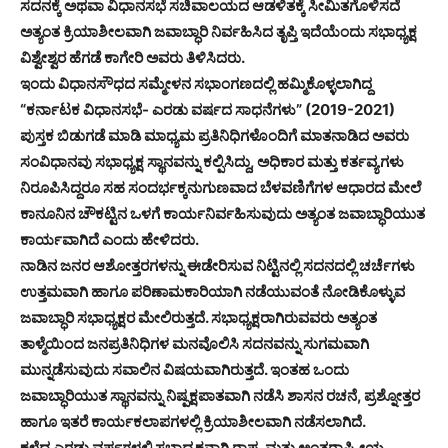
ಸದನಕ್ಕೆ ಅಥವಾ ವಿಧಾನಸಭೆ ಸಚಿವಾಲಯದ ಆಡಳಿತಕ್ಕೆ ಸೀಮಿತಗೊಳಿಸದೆ
ಅತ್ಯಂತ ಕ್ರಿಯಾಶೀಲವಾಗಿ ಜವಾಬ್ಧಾರಿ ನಿರ್ವಹಿಸಿದ ತೃಪ್ತಿ ಇದೆಯೆಂದು ಸಭಾಧ್ಯಕ್ಷ
ವಿಶ್ವೇಶ್ವರ ಹೆಗಡೆ ಕಾಗೇರಿ ಅವರು ತಿಳಿಸಿದರು.
ಇಂದು ವಿಧಾನಸೌಧದ ಸಮ್ಮೇಳನ ಸಭಾಂಗಣದಲ್ಲಿ ಹಮ್ಮಿಕೊಳ್ಳಲಾಗಿದ್ದ
“ಕರ್ನಾಟಕ ವಿಧಾನಸಭೆ- ಎರಡು ವರ್ಷದ ಸಾಧನೆಗಳು” (2019-2021)
ಪುಸ್ತಕ ಬಿಡುಗಡೆ ಮಾಡಿ ಮಾಧ್ಯಮ ಪ್ರತಿನಿಧಿಗಳೊಂದಿಗೆ ಮಾತನಾಡಿದ ಅವರು
ಸಂವಿಧಾನವು ಸಭಾಧ್ಯಕ್ಷ ಸ್ಥಾನವನ್ನು ಕಲ್ಪಿಸಿದ್ದು, ಅಧಿಕಾರ ಮತ್ತು ಕರ್ತವ್ಯಗಳು
ನಿರೂಪಿಸಿದ್ದರೂ ಸಹ ಸಂದರ್ಭಕ್ಕನುಗುಣವಾದ ಬೆಳವಣಿಗೆಗಳ ಆಧಾರದ ಮೇಲೆ
ಕಾನೂನಿನ ಚೌಕಟ್ಟಿನ ಒಳಗೆ ಕಾರ್ಯನಿರ್ವಹಿಸುವುದು ಅತ್ಯಂತ ಜವಾಬ್ಧಾರಿಯುತ
ಕಾರ್ಯವಾಗಿದೆ ಎಂದು ಹೇಳಿದರು.
ನಾಡಿನ ಜನರ ಆಶೋತ್ತರಗಳನ್ನು ಈಡೇರಿಸುವ ನಿಟ್ಟಿನಲ್ಲಿ ಸದನದಲ್ಲಿ ಚರ್ಚೆಗಳು
ಉತ್ತಮವಾಗಿ ಹಾಗೂ ಪರಿಣಾಮಕಾರಿಯಾಗಿ ನಡೆಯುವಂತೆ ನೋಡಿಕೊಳ್ಳುವ
ಜವಾಬ್ಧಾರಿ ಸಭಾಧ್ಯಕ್ಷರ ಮೇಲಿರುತ್ತದೆ. ಸಭಾಧ್ಯಕ್ಷರಾಗಿರುವವರು ಅತ್ಯಂತ
ತಾಳ್ಮೆಯಿಂದ ಜನಪ್ರತಿನಿಧಿಗಳ ಮನವೊಲಿಸಿ ಸದನವನ್ನು ಸುಗಮವಾಗಿ
ಮುನ್ನಡೆಸುವುದು ಸವಾಲಿನ ವಿಷಯವಾಗಿರುತ್ತದೆ. ಇಂತಹ ಒಂದು
ಜವಾಬ್ಧಾರಿಯುತ ಸ್ಥಾನವನ್ನು ನಿಷ್ಪಕ್ಷಪಾತವಾಗಿ ನಡೆಸಿ ಶಾಸನ ರಚನೆ, ಪ್ರಶ್ನೋತ್ತರ
ಹಾಗೂ ಇತರೆ ಕಾರ್ಯಕಲಾಪಗಳಲ್ಲಿ ಕ್ರಿಯಾಶೀಲವಾಗಿ ನಡೆಸಲಾಗಿದೆ.
ಕಳೆದ ಎರಡು ವರ್ಷಗಳಲ್ಲಿ ಸಭಾಧ್ಯಕ್ಷನಾಗಿ ರಾಷ್ಟ್ರ ಮತ್ತು ಅಂತರಾಷ್ಟ್ರೀಯ