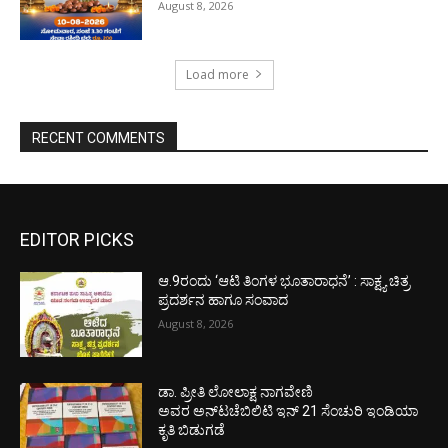
August 8, 2026
Load more
RECENT COMMENTS
EDITOR PICKS
ಆ.9ರಂದು ‘ಆಟಿ ತಿಂಗಳ ಭೂತಾರಾಧನೆ’ : ಸಾಕ್ಷ್ಯ ಚಿತ್ರ
ಪ್ರದರ್ಶನ ಹಾಗೂ ಸಂವಾದ
August 8, 2026
ಡಾ. ಪ್ರೀತಿ ಲೋಲಾಕ್ಷ ನಾಗವೇಣಿ
ಅವರ ಅನ್‌ಟಚೆಬಿಲಿಟಿ ಇನ್ 21 ಸೆಂಚುರಿ ಇಂಡಿಯಾ
ಕೃತಿ ಬಿಡುಗಡೆ