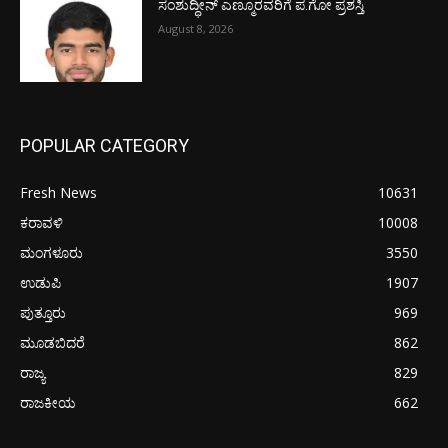
ಸಂಶುದ್ಧೀನ್ ಎಣ್ಮೂರವರಿಗೆ ಪ.ಗೋ ಪ್ರಶಸ್ತಿ
August 8, 2026
POPULAR CATEGORY
Fresh News
10631
ಕರಾವಳಿ
10008
ಮಂಗಳೂರು
3550
ಉಡುಪಿ
1907
ಪುತ್ತೂರು
969
ಮೂಡಬಿದರೆ
862
ರಾಜ್ಯ
829
ರಾಜಕೀಯ
662