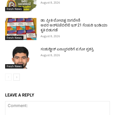
August 8, 2026
Fresh News
ಡಾ. ಪ್ರೀತಿ ಲೋಲಾಕ್ಷ ನಾಗವೇಣಿ
ಅವರ ಅನ್‌ಟಚೆಬಿಲಿಟಿ ಇನ್ 21 ಸೆಂಚುರಿ ಇಂಡಿಯಾ
ಕೃತಿ ಬಿಡುಗಡೆ
August 8, 2026
Fresh News
ಸಂಶುದ್ಧೀನ್ ಎಣ್ಮೂರವರಿಗೆ ಪ.ಗೋ ಪ್ರಶಸ್ತಿ
August 8, 2026
Fresh News
LEAVE A REPLY