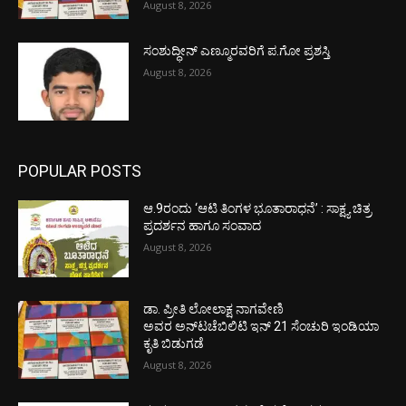
August 8, 2026
ಸಂಶುದ್ಧೀನ್ ಎಣ್ಮೂರವರಿಗೆ ಪ.ಗೋ ಪ್ರಶಸ್ತಿ
August 8, 2026
POPULAR POSTS
ಆ.9ರಂದು ‘ಆಟಿ ತಿಂಗಳ ಭೂತಾರಾಧನೆ’ : ಸಾಕ್ಷ್ಯ ಚಿತ್ರ
ಪ್ರದರ್ಶನ ಹಾಗೂ ಸಂವಾದ
August 8, 2026
ಡಾ. ಪ್ರೀತಿ ಲೋಲಾಕ್ಷ ನಾಗವೇಣಿ
ಅವರ ಅನ್‌ಟಚೆಬಿಲಿಟಿ ಇನ್ 21 ಸೆಂಚುರಿ ಇಂಡಿಯಾ
ಕೃತಿ ಬಿಡುಗಡೆ
August 8, 2026