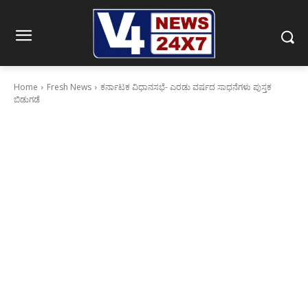
Home
Fresh News
ಕರ್ನಾಟಕ ವಿಧಾನಸಭೆ- ಎರಡು ವರ್ಷದ ಸಾಧನೆಗಳು ಪುಸ್ತಕ
ಬಿಡುಗಡೆ