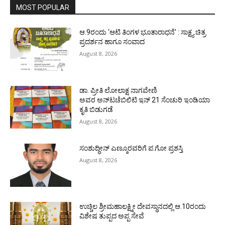
MOST POPULAR
ಆ.9ರಂದು ‘ಆಟಿ ತಿಂಗಳ ಭೂತಾರಾಧನೆ’ : ಸಾಕ್ಷ್ಯ ಚಿತ್ರ
ಪ್ರದರ್ಶನ ಹಾಗೂ ಸಂವಾದ
August 8, 2026
ಡಾ. ಪ್ರೀತಿ ಲೋಲಾಕ್ಷ ನಾಗವೇಣಿ
ಅವರ ಅನ್‌ಟಚೆಬಿಲಿಟಿ ಇನ್ 21 ಸೆಂಚುರಿ ಇಂಡಿಯಾ
ಕೃತಿ ಬಿಡುಗಡೆ
August 8, 2026
ಸಂಶುದ್ಧೀನ್ ಎಣ್ಮೂರವರಿಗೆ ಪ.ಗೋ ಪ್ರಶಸ್ತಿ
August 8, 2026
ಉಚ್ಚಿಲ ಶ್ರೀಮಹಾಲಕ್ಷ್ಮೀ ದೇವಸ್ಥಾನದಲ್ಲಿ ಆ.10ರಂದು
ವಿಶೇಷ ತುಪ್ಪದ ಅಪ್ಪ ಸೇವೆ