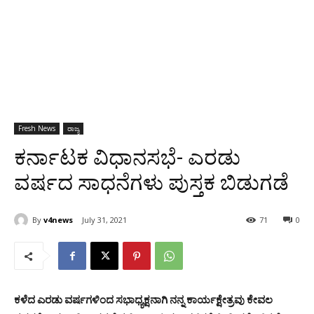
Fresh News
ರಾಜ್ಯ
ಕರ್ನಾಟಕ ವಿಧಾನಸಭೆ- ಎರಡು
ವರ್ಷದ ಸಾಧನೆಗಳು ಪುಸ್ತಕ ಬಿಡುಗಡೆ
By
v4news
July 31, 2021
71
0
ಕಳೆದ ಎರಡು ವರ್ಷಗಳಿಂದ ಸಭಾಧ್ಯಕ್ಷನಾಗಿ ನನ್ನ ಕಾರ್ಯಕ್ಷೇತ್ರವು ಕೇವಲ