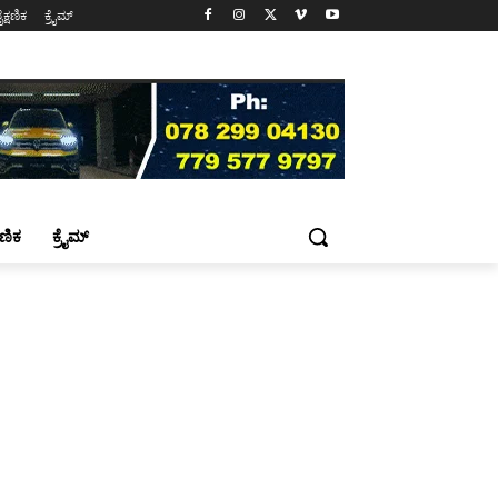
ೈಕ್ಷಣಿಕ
ಕ್ರೈಮ್
್ಷಣಿಕ
ಕ್ರೈಮ್