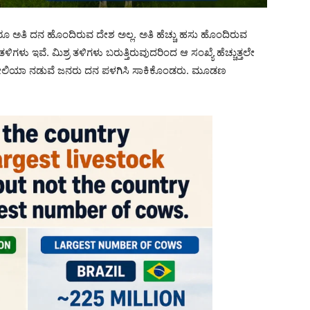
ೂ ಅತಿ ದನ ಹೊಂದಿರುವ ದೇಶ ಅಲ್ಲ. ಅತಿ ಹೆಚ್ಚು ಹಸು ಹೊಂದಿರುವ
ತಳಿಗಳು ಇವೆ. ಮಿಶ್ರ ತಳಿಗಳು ಬರುತ್ತಿರುವುದರಿಂದ ಆ ಸಂಖ್ಯೆ ಹೆಚ್ಚುತ್ತಲೇ
ಟೋಲಿಯಾ ನಡುವೆ ಜನರು ದನ ಪಳಗಿಸಿ ಸಾಕಿಕೊಂಡರು. ಮೂಡಣ