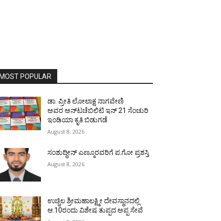
MOST POPULAR
ಡಾ. ಪ್ರೀತಿ ಲೋಲಾಕ್ಷ ನಾಗವೇಣಿ
ಅವರ ಅನ್‌ಟಚೆಬಿಲಿಟಿ ಇನ್ 21 ಸೆಂಚುರಿ
ಇಂಡಿಯಾ ಕೃತಿ ಬಿಡುಗಡೆ
August 8, 2026
ಸಂಶುದ್ಧೀನ್ ಎಣ್ಮೂರವರಿಗೆ ಪ.ಗೋ ಪ್ರಶಸ್ತಿ
August 8, 2026
ಉಚ್ಚಿಲ ಶ್ರೀಮಹಾಲಕ್ಷ್ಮೀ ದೇವಸ್ಥಾನದಲ್ಲಿ
ಆ.10ರಂದು ವಿಶೇಷ ತುಪ್ಪದ ಅಪ್ಪ ಸೇವೆ