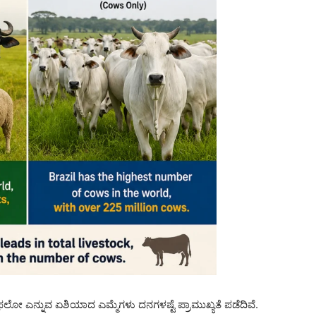
ಲೋ ಎನ್ನುವ ಏಶಿಯಾದ ಎಮ್ಮೆಗಳು ದನಗಳಷ್ಟೆ ಪ್ರಾಮುಖ್ಯತೆ ಪಡೆದಿವೆ.