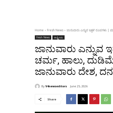
Home
Fresh News
ಜಾನುವಾರು ಎನ್ನುವ ಇತ್ತಳಿ ರೂಪಗಳು | ಮ
Fresh News
ರಾಷ್ಟ್ರೀಯ
ಜಾನುವಾರು ಎನ್ನುವ ಇ
ಚರ್ಮ, ಹಾಲು, ದುಡಿಮೆ 
ಜಾನುವಾರು ದೇಶ, ದನ
By
V4newseditors
June 25, 2026
Share