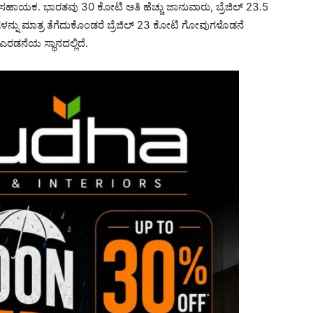
 ಸಹಾಯಕ. ಭಾರತವು 30 ಕೋಟಿ ಅತಿ ಹೆಚ್ಚು ಜಾನುವಾರು, ಬ್ರೆಜಿಲ್ 23.5
ನ್ನು ಮಾತ್ರ ತೆಗೆದುಕೊಂಡರೆ ಬ್ರೆಜಿಲ್ 23 ಕೋಟಿ ಗೋವುಗಳೊಡನೆ
ರಡನೆಯ ಸ್ಥಾನದಲ್ಲಿದೆ.