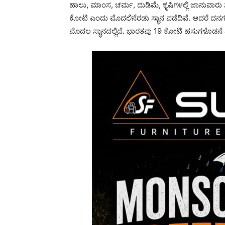
ಹಾಲು, ಮಾಂಸ, ಚರ್ಮ, ದುಡಿಮೆ, ಕೃಷಿಗಳಲ್ಲಿ ಜಾನುವಾರು
ಕೋಟಿ ಎಂದು ಮೊದಲಿನೆರಡು ಸ್ಥಾನ ಪಡೆದಿವೆ. ಆದರೆ ದನಗಳ
ಮೊದಲ ಸ್ಥಾನದಲ್ಲಿದೆ. ಭಾರತವು 19 ಕೋಟಿ ಹಸುಗಳೊಡನೆ ಎ