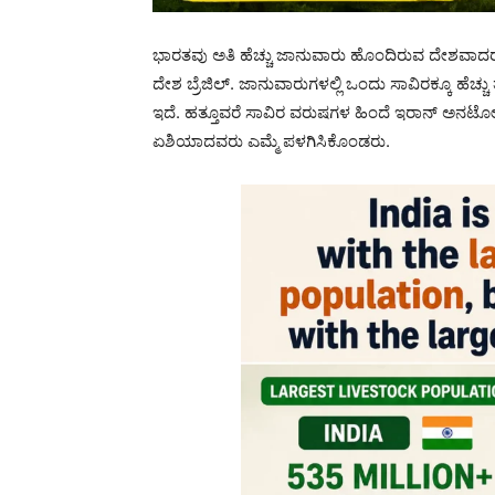
ಭಾರತವು ಅತಿ ಹೆಚ್ಚು ಜಾನುವಾರು ಹೊಂದಿರುವ ದೇಶವಾದರ
ದೇಶ ಬ್ರೆಜಿಲ್. ಜಾನುವಾರುಗಳಲ್ಲಿ ಒಂದು ಸಾವಿರಕ್ಕೂ ಹೆಚ್ಚು 
ಇದೆ. ಹತ್ತೂವರೆ ಸಾವಿರ ವರುಷಗಳ ಹಿಂದೆ ಇರಾನ್ ಅನ
ಏಶಿಯಾದವರು ಎಮ್ಮೆ ಪಳಗಿಸಿಕೊಂಡರು.