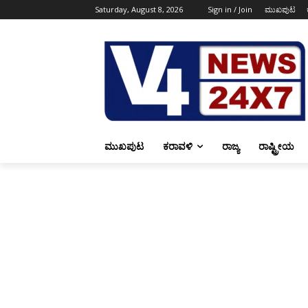
Saturday, August 8, 2026
Sign in / Join
ಮುಖಪುಟ
ಮುಖಪುಟ
ಕರಾವಳಿ
ರಾಜ್ಯ
ರಾಷ್ಟ್ರೀಯ