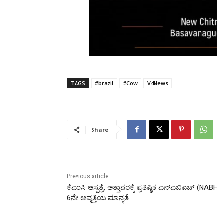
TAGS
#brazil
#Cow
V4News
Share
Previous article
ಕೆಎಂಸಿ ಆಸ್ಪತ್ರೆ, ಅತ್ತಾವರಕ್ಕೆ ಪ್ರತಿಷ್ಠಿತ ಎನ್‌ಎಬಿಎಚ್ (NAB
6ನೇ ಆವೃತ್ತಿಯ ಮಾನ್ಯತೆ