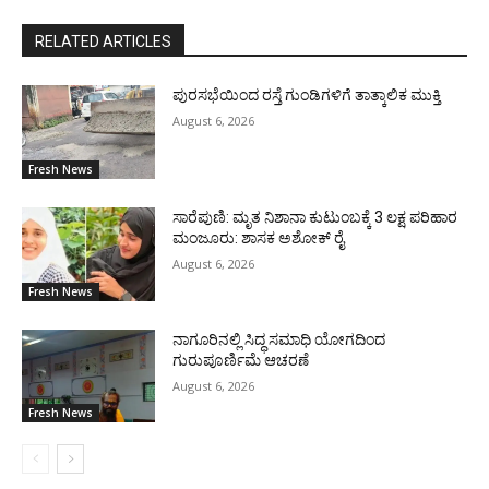
RELATED ARTICLES
ಪುರಸಭೆಯಿಂದ ರಸ್ತೆ ಗುಂಡಿಗಳಿಗೆ ತಾತ್ಕಾಲಿಕ ಮುಕ್ತಿ
August 6, 2026
Fresh News
ಸಾರೆಪುಣಿ: ಮೃತ ನಿಶಾನಾ ಕುಟುಂಬಕ್ಕೆ 3 ಲಕ್ಷ ಪರಿಹಾರ
ಮಂಜೂರು: ಶಾಸಕ ಅಶೋಕ್ ರೈ
August 6, 2026
Fresh News
ನಾಗೂರಿನಲ್ಲಿ ಸಿದ್ಧ ಸಮಾಧಿ ಯೋಗದಿಂದ
ಗುರುಪೂರ್ಣಿಮೆ ಆಚರಣೆ
August 6, 2026
Fresh News