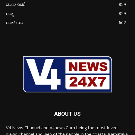
ಮೂಡಬಿದರೆ
859
ರಾಜ್ಯ
829
ರಾಜಕೀಯ
662
ABOUT US
V4 News Channel and V4news.Com being the most loved
News Channel and web of the people in the coastal Karnataka