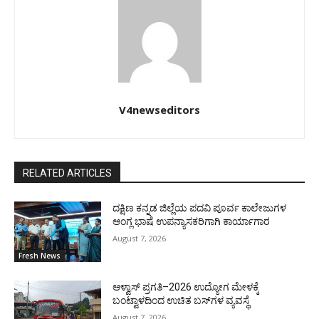
V4newseditors
RELATED ARTICLES
ದಕ್ಷಿಣ ಕನ್ನಡ ಜಿಲ್ಲೆಯ ಪದವಿ ಪೂರ್ವ ಕಾಲೇಜುಗಳ
ಆಂಗ್ಲ ಭಾಷೆ ಉಪನ್ಯಾಸಕರಿಗಾಗಿ ಕಾರ್ಯಾಗಾರ
August 7, 2026
Fresh News
ಆಳ್ವಾಸ್ ಪ್ರಗತಿ–2026 ಉದ್ಯೋಗ ಮೇಳಕ್ಕೆ
ಬಂಟ್ವಾಳದಿಂದ ಉಚಿತ ಬಸ್‌ಗಳ ವ್ಯವಸ್ಥೆ
August 7, 2026