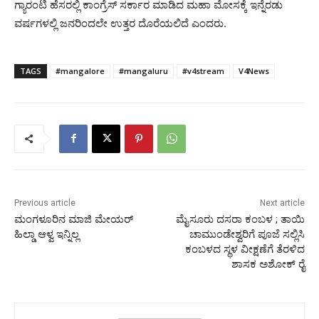
ಗ್ಯಾರಂಟಿ ಹೆಸರಲ್ಲಿ ಕಾಂಗ್ರೆಸ್ ಸರ್ಕಾರ ಮಾಡಿದ ಮಹಾ ಮೋಸಕ್ಕೆ ಇನ್ನೆರಡು
ವರ್ಷಗಳಲ್ಲಿ ಜನರಿಂದಲೇ ಉತ್ತರ ದೊರೆಯಲಿದೆ ಎಂದರು.
TAGS
#mangalore
#mangaluru
#v4stream
V4News
Previous article
Next article
ಮಂಗಳೂರಿನ ಮಾಜಿ ಮೇಯರ್
ಮೈಸೂರು ದಸರಾ ಕಂಬಳ ; ತಾಯಿ
ಹಿಲ್ಡಾ ಆಳ್ವ ಇನ್ನಿಲ್ಲ
ಚಾಮುಂಡೇಶ್ವರಿಗೆ ಪೂಜೆ ಸಲ್ಲಿಸಿ
ಕಂಬಳದ ಸ್ಥಳ ವೀಕ್ಷಣೆಗೆ ತೆರಳಿದ
ಶಾಸಕ ಅಶೋಕ್ ರೈ