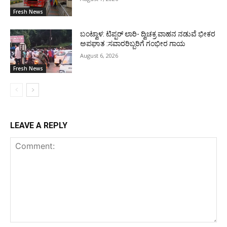
Fresh News
ಬಂಟ್ವಾಳ: ಟಿಪ್ಪರ್ ಲಾರಿ- ದ್ವಿಚಕ್ರ ವಾಹನ ನಡುವೆ ಭೀಕರ
ಅಪಘಾತ :ಸವಾರರಿಬ್ಬರಿಗೆ ಗಂಭೀರ ಗಾಯ
August 6, 2026
Fresh News
LEAVE A REPLY