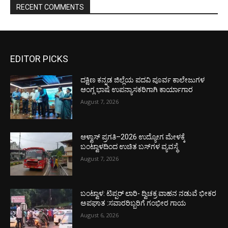
RECENT COMMENTS
EDITOR PICKS
ದಕ್ಷಿಣ ಕನ್ನಡ ಜಿಲ್ಲೆಯ ಪದವಿ ಪೂರ್ವ ಕಾಲೇಜುಗಳ
ಆಂಗ್ಲ ಭಾಷೆ ಉಪನ್ಯಾಸಕರಿಗಾಗಿ ಕಾರ್ಯಾಗಾರ
August 7, 2026
ಆಳ್ವಾಸ್ ಪ್ರಗತಿ–2026 ಉದ್ಯೋಗ ಮೇಳಕ್ಕೆ
ಬಂಟ್ವಾಳದಿಂದ ಉಚಿತ ಬಸ್‌ಗಳ ವ್ಯವಸ್ಥೆ
August 7, 2026
ಬಂಟ್ವಾಳ: ಟಿಪ್ಪರ್ ಲಾರಿ- ದ್ವಿಚಕ್ರ ವಾಹನ ನಡುವೆ ಭೀಕರ
ಅಪಘಾತ :ಸವಾರರಿಬ್ಬರಿಗೆ ಗಂಭೀರ ಗಾಯ
August 6, 2026