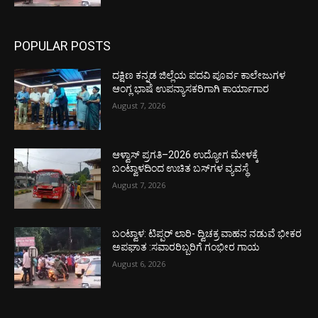
POPULAR POSTS
ದಕ್ಷಿಣ ಕನ್ನಡ ಜಿಲ್ಲೆಯ ಪದವಿ ಪೂರ್ವ ಕಾಲೇಜುಗಳ
ಆಂಗ್ಲ ಭಾಷೆ ಉಪನ್ಯಾಸಕರಿಗಾಗಿ ಕಾರ್ಯಾಗಾರ
August 7, 2026
ಆಳ್ವಾಸ್ ಪ್ರಗತಿ–2026 ಉದ್ಯೋಗ ಮೇಳಕ್ಕೆ
ಬಂಟ್ವಾಳದಿಂದ ಉಚಿತ ಬಸ್‌ಗಳ ವ್ಯವಸ್ಥೆ
August 7, 2026
ಬಂಟ್ವಾಳ: ಟಿಪ್ಪರ್ ಲಾರಿ- ದ್ವಿಚಕ್ರ ವಾಹನ ನಡುವೆ ಭೀಕರ
ಅಪಘಾತ :ಸವಾರರಿಬ್ಬರಿಗೆ ಗಂಭೀರ ಗಾಯ
August 6, 2026