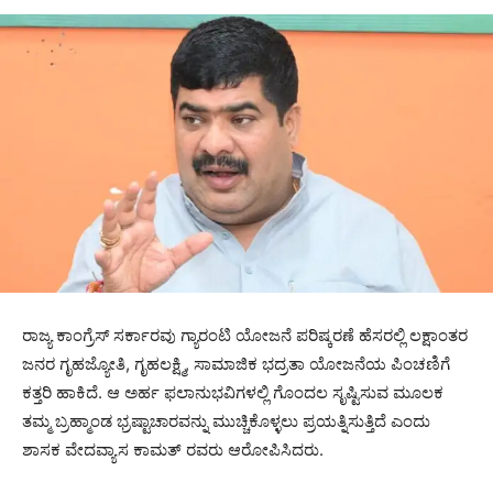
ರಾಜ್ಯ ಕಾಂಗ್ರೆಸ್ ಸರ್ಕಾರವು ಗ್ಯಾರಂಟಿ ಯೋಜನೆ ಪರಿಷ್ಕರಣೆ ಹೆಸರಲ್ಲಿ ಲಕ್ಷಾಂತರ
ಜನರ ಗೃಹಜ್ಯೋತಿ, ಗೃಹಲಕ್ಷ್ಮಿ, ಸಾಮಾಜಿಕ ಭದ್ರತಾ ಯೋಜನೆಯ ಪಿಂಚಣಿಗೆ
ಕತ್ತರಿ ಹಾಕಿದೆ. ಆ ಅರ್ಹ ಫಲಾನುಭವಿಗಳಲ್ಲಿ ಗೊಂದಲ ಸೃಷ್ಟಿಸುವ ಮೂಲಕ
ತಮ್ಮ ಬ್ರಹ್ಮಾಂಡ ಭ್ರಷ್ಟಾಚಾರವನ್ನು ಮುಚ್ಚಿಕೊಳ್ಳಲು ಪ್ರಯತ್ನಿಸುತ್ತಿದೆ ಎಂದು
ಶಾಸಕ ವೇದವ್ಯಾಸ ಕಾಮತ್ ರವರು ಆರೋಪಿಸಿದರು.