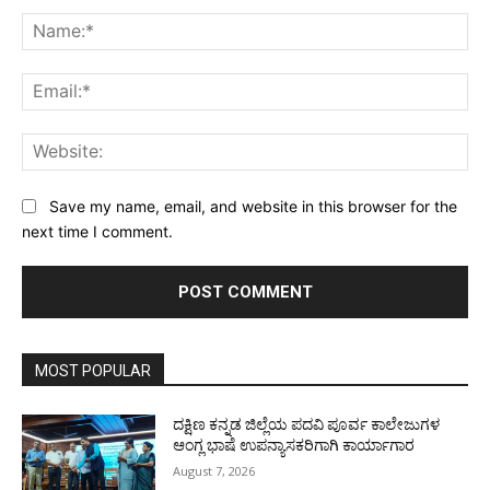
Comment:
Na
Ema
Web
Save my name, email, and website in this browser for the
next time I comment.
MOST POPULAR
ದಕ್ಷಿಣ ಕನ್ನಡ ಜಿಲ್ಲೆಯ ಪದವಿ ಪೂರ್ವ ಕಾಲೇಜುಗಳ
ಆಂಗ್ಲ ಭಾಷೆ ಉಪನ್ಯಾಸಕರಿಗಾಗಿ ಕಾರ್ಯಾಗಾರ
August 7, 2026