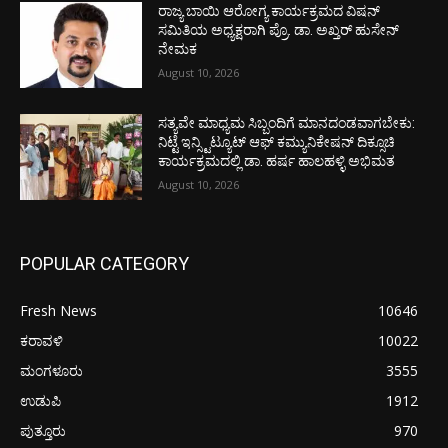
ರಾಜ್ಯ ಬಾಯಿ ಆರೋಗ್ಯ ಕಾರ್ಯಕ್ರಮದ ವಿಷನ್
ಸಮಿತಿಯ ಅಧ್ಯಕ್ಷರಾಗಿ ಪ್ರೊ. ಡಾ. ಅಖ್ತರ್ ಹುಸೇನ್
ನೇಮಕ
August 10, 2026
ಸತ್ಯವೇ ಮಾಧ್ಯಮ ಸಿಬ್ಬಂದಿಗೆ ಮಾನದಂಡವಾಗಬೇಕು:
ನಿಟ್ಟೆ ಇನ್ಸ್ಟಿಟ್ಯೂಟ್ ಆಫ್ ಕಮ್ಯುನಿಕೇಷನ್ ದಿಕ್ಸೂಚಿ
ಕಾರ್ಯಕ್ರಮದಲ್ಲಿ ಡಾ. ಹರ್ಷ ಹಾಲಹಳ್ಳಿ ಅಭಿಮತ
August 10, 2026
POPULAR CATEGORY
Fresh News
10646
ಕರಾವಳಿ
10022
ಮಂಗಳೂರು
3555
ಉಡುಪಿ
1912
ಪುತ್ತೂರು
970