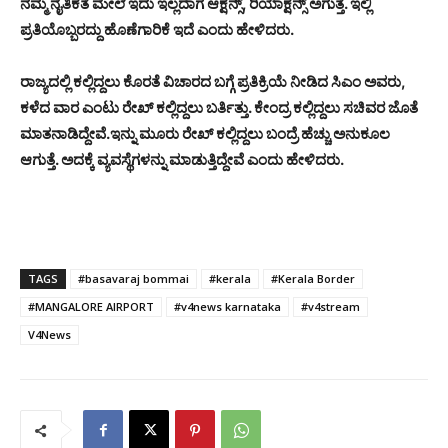
ನಮ್ಮ ನೈತಿಕತೆ ಮೇಲೆ ಇದು ಇಲ್ಲದಾಗ ಆಕ್ಷನ್ಸ್, ರಿಯಾಕ್ಷನ್ಸ್ ಅಗುತ್ತೆ. ಇಲ್ಲಿ
ಪ್ರತಿಯೊಬ್ಬರದ್ದು ಹೊಣೆಗಾರಿಕೆ ಇದೆ ಎಂದು ಹೇಳಿದರು.
ರಾಜ್ಯದಲ್ಲಿ ಕಲ್ಲಿದ್ದಲು ಕೊರತೆ ವಿಚಾರದ ಬಗ್ಗೆ ಪ್ರತಿಕ್ರಿಯೆ ನೀಡಿದ ಸಿಎಂ ಅವರು,
ಕಳೆದ ವಾರ ಎಂಟು ರೇಖ್ ಕಲ್ಲಿದ್ದಲು ಬರ್ತಿತ್ತು. ಕೇಂದ್ರ ಕಲ್ಲಿದ್ದಲು ಸಚಿವರ ಜೊತೆ
ಮಾತನಾಡಿದ್ದೇವೆ.
ಇನ್ನು ಮೂರು ರೇಖ್ ಕಲ್ಲಿದ್ದಲು ಬಂದ್ರೆ ಹೆಚ್ಚು ಅನುಕೂಲ
ಆಗುತ್ತೆ. ಅದಕ್ಕೆ ವ್ಯವಸ್ಥೆಗಳನ್ನು ಮಾಡುತ್ತಿದ್ದೇವೆ ಎಂದು ಹೇಳಿದರು.
TAGS
#basavaraj bommai
#kerala
#Kerala Border
#MANGALORE AIRPORT
#v4news karnataka
#v4stream
V4News