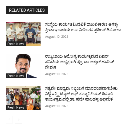
RELATED ARTICLES
ಸಂಸ್ಥೆಯ ಕಾರ್ಯಚಟುವಟಿಕೆ ದಾಖಲೀಕರಣ ಅಗತ್ಯ-
ಕ್ರೀಡಾ ಇಲಾಖೆಯ ಉಪ ನಿರ್ದೇಶಕ ಪ್ರದೀಪ್ ಡಿಸೋಜಾ
August 10, 2026
Fresh News
ರಾಜ್ಯ ಬಾಯಿ ಆರೋಗ್ಯ ಕಾರ್ಯಕ್ರಮದ ವಿಷನ್
ಸಮಿತಿಯ ಅಧ್ಯಕ್ಷರಾಗಿ ಪ್ರೊ. ಡಾ. ಅಖ್ತರ್ ಹುಸೇನ್
ನೇಮಕ
August 10, 2026
Fresh News
ಸತ್ಯವೇ ಮಾಧ್ಯಮ ಸಿಬ್ಬಂದಿಗೆ ಮಾನದಂಡವಾಗಬೇಕು:
ನಿಟ್ಟೆ ಇನ್ಸ್ಟಿಟ್ಯೂಟ್ ಆಫ್ ಕಮ್ಯುನಿಕೇಷನ್ ದಿಕ್ಸೂಚಿ
ಕಾರ್ಯಕ್ರಮದಲ್ಲಿ ಡಾ. ಹರ್ಷ ಹಾಲಹಳ್ಳಿ ಅಭಿಮತ
August 10, 2026
Fresh News