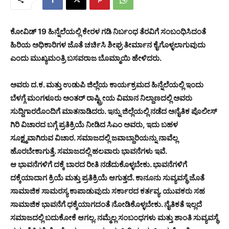
ಕೋವಿಡ್ 19 ಹಿನ್ನೆಲೆಯಲ್ಲಿ ಕೇರಳ ಗಡಿ ನಿರ್ಬಂಧ ತೆರವಿಗೆ ಸಂಬಂಧಿಸಿದಂತೆ
ಹಿರಿಯ ಅಧಿಕಾರಿಗಳ ಜೊತೆ ಚರ್ಚಿಸಿ ಶೀಘ್ರ ತೀರ್ಮಾನ ಕೈಗೊಳ್ಳಲಾಗುವುದು
ಎಂದು ಮುಖ್ಯಮಂತ್ರಿ ಬಸವರಾಜ ಬೊಮ್ಮಾಯಿ ಹೇಳಿದರು.
ಅವರು ದ.ಕ. ಮತ್ತು ಉಡುಪಿ ಜಿಲ್ಲೆಯ ಕಾರ್ಯಕ್ರಮದ ಹಿನ್ನೆಲೆಯಲ್ಲಿ ಇಂದು
ಬೆಳಗ್ಗೆ ಮಂಗಳೂರು ಅಂತರ್ ರಾಷ್ಟ್ರೀಯ ವಿಮಾನ ನಿಲ್ದಾಣದಲ್ಲಿ ಅವರು
ಸುದ್ದಿಗಾರರೊಂದಿಗೆ ಮಾತನಾಡಿದರು. ಇನ್ನು ಜಿಲ್ಲೆಯಲ್ಲಿ ನಡೆದ ಅನೈತಿಕ ಪೊಲೀಸ್
ಗಿರಿ ವಿಚಾರದ ಬಗ್ಗೆ ಪ್ರತಿಕ್ರಿಯೆ ನೀಡಿದ ಸಿಎಂ ಅವರು, ಇದು ಬಹಳ
ಸೂಕ್ಷ್ಮವಾಗಿರುವ ವಿಚಾರ. ಸಮಾಜದಲ್ಲಿ ಜವಾಬ್ದಾರಿಯನ್ನು ನಾವೆಲ್ಲ
ಹೊರಬೇಕಾಗುತ್ತೆ. ಸಮಾಜದಲ್ಲಿ ಹಲವಾರು ಭಾವನೆಗಳು ಇವೆ.
ಆ ಭಾವನೆಗಳಿಗೆ ದಕ್ಕೆ ಬಾರದ ರೀತಿ ನಡೆದುಕೊಳ್ಳಬೇಕು. ಭಾವನೆಗಳಿಗೆ
ದಕ್ಕೆಯಾದಾಗ ಕ್ರಿಯೆ ಮತ್ತು ಪ್ರತಿಕ್ರಿಯೆ ಆಗುತ್ತದೆ. ಕಾನೂನು ಸುವ್ಯವಸ್ಥೆ ಜೊತೆ
ಸಾಮಾಜಿಕ ಸಾಮರಸ್ಯ ಕಾಪಾಡುವುದು ಸರ್ಕಾರದ ಕರ್ತವ್ಯ. ಯುವಕರು ಸಹ
ಸಾಮಾಜಿಕ ಭಾವನೆಗೆ ಧಕ್ಕೆಯಾಗದಂತೆ ನೋಡಿಕೊಳ್ಳಬೇಕು. ನೈತಿಕತೆ ಇಲ್ಲದೆ
ಸಮಾಜದಲ್ಲಿ ಬದುಕೋಕೆ ಆಗಲ್ಲ. ನಮ್ಮೆಲ್ಲ ಸಂಬಂಧಗಳು ಮತ್ತು ಶಾಂತಿ ಸುವ್ಯವಸ್ಥೆ