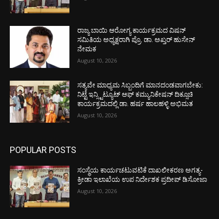
ರಾಜ್ಯ ಬಾಯಿ ಆರೋಗ್ಯ ಕಾರ್ಯಕ್ರಮದ ವಿಷನ್
ಸಮಿತಿಯ ಅಧ್ಯಕ್ಷರಾಗಿ ಪ್ರೊ. ಡಾ. ಅಖ್ತರ್ ಹುಸೇನ್
ನೇಮಕ
August 10, 2026
ಸತ್ಯವೇ ಮಾಧ್ಯಮ ಸಿಬ್ಬಂದಿಗೆ ಮಾನದಂಡವಾಗಬೇಕು:
ನಿಟ್ಟೆ ಇನ್ಸ್ಟಿಟ್ಯೂಟ್ ಆಫ್ ಕಮ್ಯುನಿಕೇಷನ್ ದಿಕ್ಸೂಚಿ
ಕಾರ್ಯಕ್ರಮದಲ್ಲಿ ಡಾ. ಹರ್ಷ ಹಾಲಹಳ್ಳಿ ಅಭಿಮತ
August 10, 2026
POPULAR POSTS
ಸಂಸ್ಥೆಯ ಕಾರ್ಯಚಟುವಟಿಕೆ ದಾಖಲೀಕರಣ ಅಗತ್ಯ-
ಕ್ರೀಡಾ ಇಲಾಖೆಯ ಉಪ ನಿರ್ದೇಶಕ ಪ್ರದೀಪ್ ಡಿಸೋಜಾ
August 10, 2026