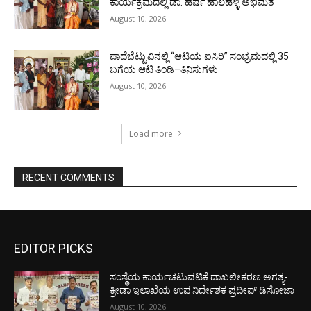
ಕಾರ್ಯಕ್ರಮದಲ್ಲಿ ಡಾ. ಹರ್ಷ ಹಾಲಹಳ್ಳಿ ಅಭಿಮತ
August 10, 2026
ಪಾದೆಬೆಟ್ಟುವಿನಲ್ಲಿ “ಆಟಿಯ ಐಸಿರಿ’’ ಸಂಭ್ರಮದಲ್ಲಿ 35
ಬಗೆಯ ಆಟಿ ತಿಂಡಿ–ತಿನಿಸುಗಳು
August 10, 2026
Load more
RECENT COMMENTS
EDITOR PICKS
ಸಂಸ್ಥೆಯ ಕಾರ್ಯಚಟುವಟಿಕೆ ದಾಖಲೀಕರಣ ಅಗತ್ಯ-
ಕ್ರೀಡಾ ಇಲಾಖೆಯ ಉಪ ನಿರ್ದೇಶಕ ಪ್ರದೀಪ್ ಡಿಸೋಜಾ
August 10, 2026