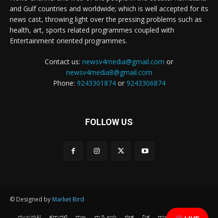
and Gulf countries and worldwide; which is well accepted for its
news cast, throwing light over the pressing problems such as
health, art, sports related programmes coupled with
Entertainment oriented programmes.
Contact us:
newsv4media@gmail.com
or
newsv4media8@gmail.com
Phone:
9243301874
or
9243306874
FOLLOW US
© Designed by
Market Bird
ಮುಖಪುಟ
ಕರಾವಳಿ
ರಾಜ್ಯ
ರಾಷ್ಟ್ರೀಯ
ಗಲ್ಫ್
ವಿಶ್ವ
ರಾಜಕೀಯ
ಕ್ರೀಡೆ