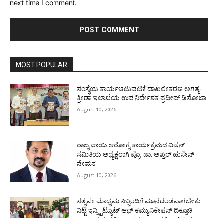
next time I comment.
MOST POPULAR
ಸಂಸ್ಥೆಯ ಕಾರ್ಯಚಟುವಟಿಕೆ ದಾಖಲೀಕರಣ ಅಗತ್ಯ-
ಕ್ರೀಡಾ ಇಲಾಖೆಯ ಉಪ ನಿರ್ದೇಶಕ ಪ್ರದೀಪ್ ಡಿಸೋಜಾ
August 10, 2026
ರಾಜ್ಯ ಬಾಯಿ ಆರೋಗ್ಯ ಕಾರ್ಯಕ್ರಮದ ವಿಷನ್
ಸಮಿತಿಯ ಅಧ್ಯಕ್ಷರಾಗಿ ಪ್ರೊ. ಡಾ. ಅಖ್ತರ್ ಹುಸೇನ್
ನೇಮಕ
August 10, 2026
ಸತ್ಯವೇ ಮಾಧ್ಯಮ ಸಿಬ್ಬಂದಿಗೆ ಮಾನದಂಡವಾಗಬೇಕು:
ನಿಟ್ಟೆ ಇನ್ಸ್ಟಿಟ್ಯೂಟ್ ಆಫ್ ಕಮ್ಯುನಿಕೇಷನ್ ದಿಕ್ಸೂಚಿ