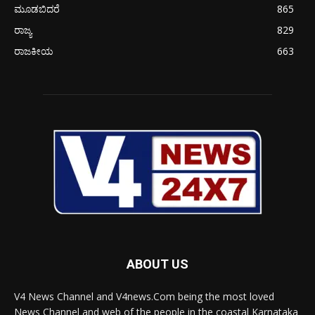
ಮೂಡಬಿದರೆ
865
ರಾಜ್ಯ
829
ರಾಜಕೀಯ
663
ABOUT US
V4 News Channel and V4news.Com being the most loved
News Channel and web of the people in the coastal Karnataka