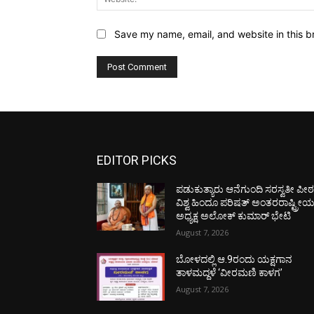
Save my name, email, and website in this b
EDITOR PICKS
ಪಡುಕುತ್ಯಾರು ಆನೆಗುಂದಿ ಸರಸ್ವತೀ ಪೀಠಕ್
ವಿಶ್ವ ಹಿಂದೂ ಪರಿಷತ್ ಅಂತರರಾಷ್ಟ್ರೀ
ಅಧ್ಯಕ್ಷ ಅಲೋಕ್ ಕುಮಾರ್ ಭೇಟಿ
August 7, 2026
ಬೋಳದಲ್ಲಿ ಆ.9ರಂದು ಯಕ್ಷಗಾನ
ತಾಳಮದ್ದಳೆ ‘ವೀರಮಣಿ ಕಾಳಗ’
August 7, 2026