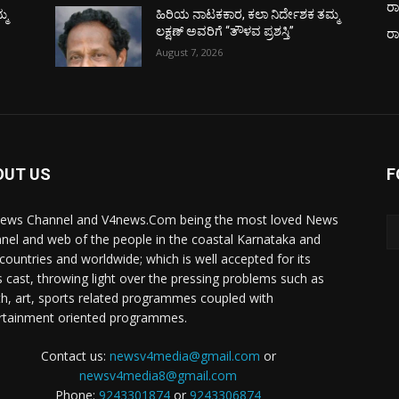
ರಾ
್ಮ
ಹಿರಿಯ ನಾಟಕಕಾರ, ಕಲಾ ನಿರ್ದೇಶಕ ತಮ್ಮ
ಲಕ್ಷಣ್ ಅವರಿಗೆ “ತೌಳವ ಪ್ರಶಸ್ತಿ”
ರ
August 7, 2026
OUT US
F
ews Channel and V4news.Com being the most loved News
nel and web of the people in the coastal Karnataka and
 countries and worldwide; which is well accepted for its
 cast, throwing light over the pressing problems such as
th, art, sports related programmes coupled with
rtainment oriented programmes.
Contact us:
newsv4media@gmail.com
or
newsv4media8@gmail.com
Phone:
9243301874
or
9243306874