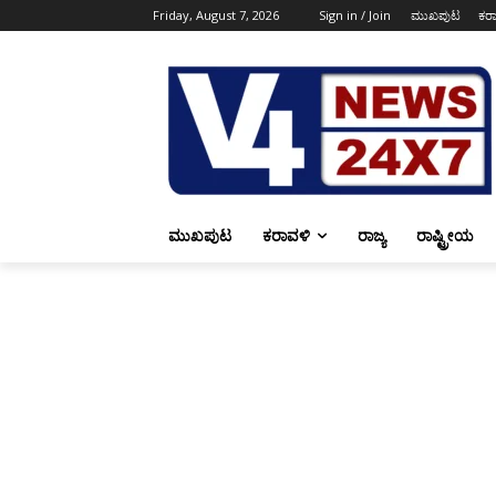
Friday, August 7, 2026
Sign in / Join
ಮುಖಪುಟ
ಕರ
ಮುಖಪುಟ
ಕರಾವಳಿ
ರಾಜ್ಯ
ರಾಷ್ಟ್ರೀಯ