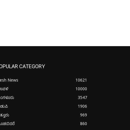
OPULAR CATEGORY
resh News
10621
ರಾವಳಿ
10000
ಂಗಳೂರು
3547
ಡುಪಿ
1906
ತ್ತೂರು
969
ೂಡಬಿದರೆ
860