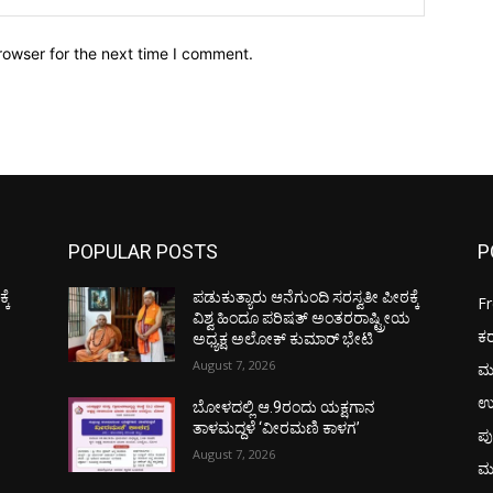
rowser for the next time I comment.
POPULAR POSTS
P
ಕೆ
ಪಡುಕುತ್ಯಾರು ಆನೆಗುಂದಿ ಸರಸ್ವತೀ ಪೀಠಕ್ಕೆ
F
ಯ
ವಿಶ್ವ ಹಿಂದೂ ಪರಿಷತ್ ಅಂತರರಾಷ್ಟ್ರೀಯ
ಕ
ಅಧ್ಯಕ್ಷ ಅಲೋಕ್ ಕುಮಾರ್ ಭೇಟಿ
August 7, 2026
ಮ
ಉ
ಬೋಳದಲ್ಲಿ ಆ.9ರಂದು ಯಕ್ಷಗಾನ
ತಾಳಮದ್ದಳೆ ‘ವೀರಮಣಿ ಕಾಳಗ’
ಪು
August 7, 2026
ಮ