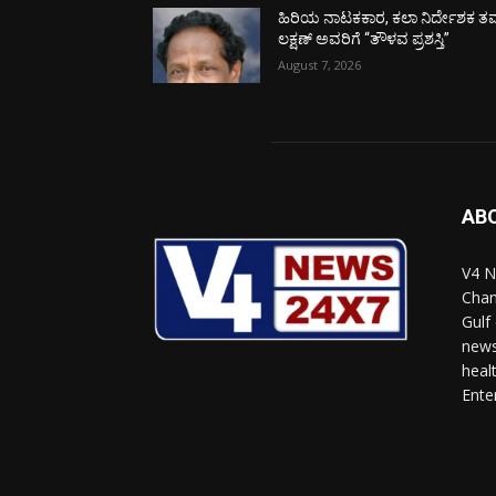
ಹಿರಿಯ ನಾಟಕಕಾರ, ಕಲಾ ನಿರ್ದೇಶಕ ತಮ
ಲಕ್ಷಣ್ ಅವರಿಗೆ “ತೌಳವ ಪ್ರಶಸ್ತಿ”
August 7, 2026
AB
V4 N
Chan
Gulf
news
heal
Ente