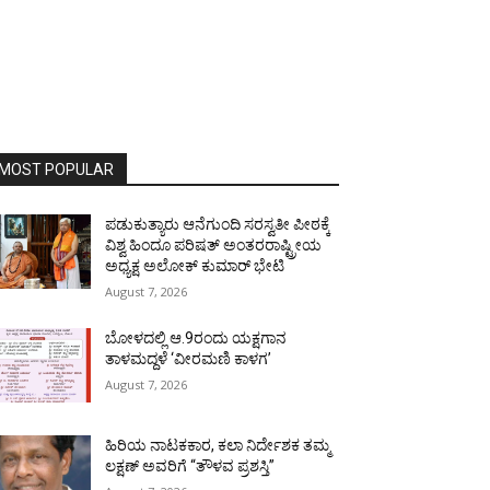
MOST POPULAR
ಪಡುಕುತ್ಯಾರು ಆನೆಗುಂದಿ ಸರಸ್ವತೀ ಪೀಠಕ್ಕೆ
ವಿಶ್ವ ಹಿಂದೂ ಪರಿಷತ್ ಅಂತರರಾಷ್ಟ್ರೀಯ
ಅಧ್ಯಕ್ಷ ಅಲೋಕ್ ಕುಮಾರ್ ಭೇಟಿ
August 7, 2026
ಬೋಳದಲ್ಲಿ ಆ.9ರಂದು ಯಕ್ಷಗಾನ
ತಾಳಮದ್ದಳೆ ‘ವೀರಮಣಿ ಕಾಳಗ’
August 7, 2026
ಹಿರಿಯ ನಾಟಕಕಾರ, ಕಲಾ ನಿರ್ದೇಶಕ ತಮ್ಮ
ಲಕ್ಷಣ್ ಅವರಿಗೆ “ತೌಳವ ಪ್ರಶಸ್ತಿ”