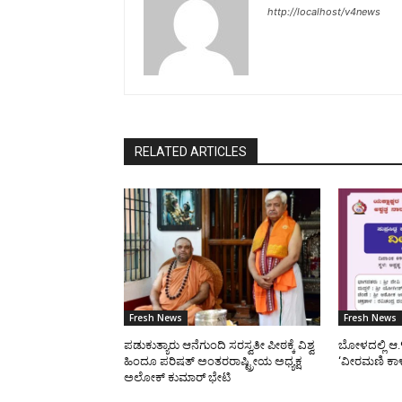
http://localhost/v4news
RELATED ARTICLES
Fresh News
Fresh News
ಪಡುಕುತ್ಯಾರು ಆನೆಗುಂದಿ ಸರಸ್ವತೀ ಪೀಠಕ್ಕೆ ವಿಶ್ವ
ಬೋಳದಲ್ಲಿ ಆ.
ಹಿಂದೂ ಪರಿಷತ್ ಅಂತರರಾಷ್ಟ್ರೀಯ ಅಧ್ಯಕ್ಷ
‘ವೀರಮಣಿ ಕಾ
ಅಲೋಕ್ ಕುಮಾರ್ ಭೇಟಿ