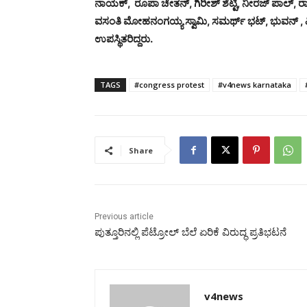
ನಾಯಕ್, ರೂಪಾ ಚೇತನ್, ಗಿರೀಶ್ ಶೆಟ್ಟಿ, ನೀರಜ್ ಪಾಲ್, ರಾಜ
ವಸಂತಿ ಮೋಹನಂಗಯ್ಯ ಸ್ವಾಮಿ, ಸಮರ್ಥ್ ಭಟ್, ಭುವನ್ , ಮಿ
ಉಪಸ್ಥಿತರಿದ್ದರು.
TAGS
#congress protest
#v4news karnataka
Share
Previous article
ಪುತ್ತೂರಿನಲ್ಲಿ ಪೆಟ್ರೋಲ್ ಬೆಲೆ ಏರಿಕೆ ವಿರುದ್ಧ ಪ್ರತಿಭಟನೆ
v4news