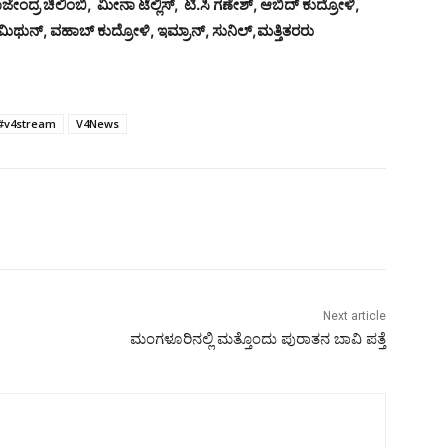
ೇಂದ್ರ ಚಿಲಿಂಬಿ, ಮೀನಾ ಟೆಲ್ಲಿಸ್, ಟಿ.ಸಿ ಗಣೇಶ್, ಆಬಿದ್ ಕುದ್ರೋಳಿ,
ಥುನ್, ವಹಾಬ್ ಕುದ್ರೋಳಿ, ಇಮ್ರಾನ್, ಸುನಿಲ್,ಮತ್ತಿತರರು
#v4stream
V4News
Next article
ಮಂಗಳೂರಿನಲ್ಲಿ ಮತ್ತೊಂದು ಪುರಾತನ ಬಾವಿ ಪತ್ತೆ