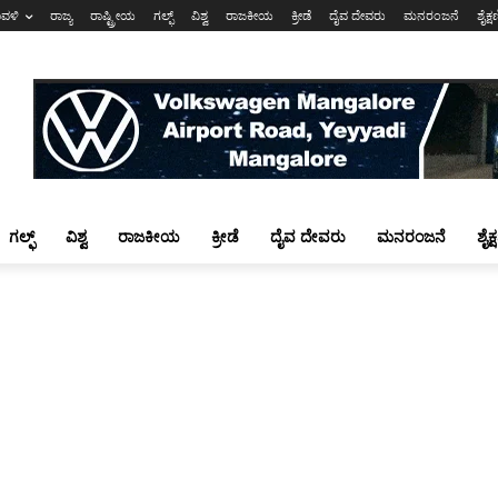
ಾವಳಿ
ರಾಜ್ಯ
ರಾಷ್ಟ್ರೀಯ
ಗಲ್ಫ್
ವಿಶ್ವ
ರಾಜಕೀಯ
ಕ್ರೀಡೆ
ದೈವ ದೇವರು
ಮನರಂಜನೆ
ಶೈಕ್
ಗಲ್ಫ್
ವಿಶ್ವ
ರಾಜಕೀಯ
ಕ್ರೀಡೆ
ದೈವ ದೇವರು
ಮನರಂಜನೆ
ಶೈಕ