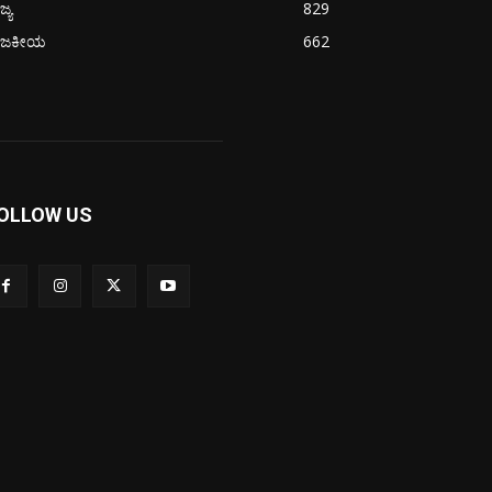
ಜ್ಯ
829
ಾಜಕೀಯ
662
OLLOW US