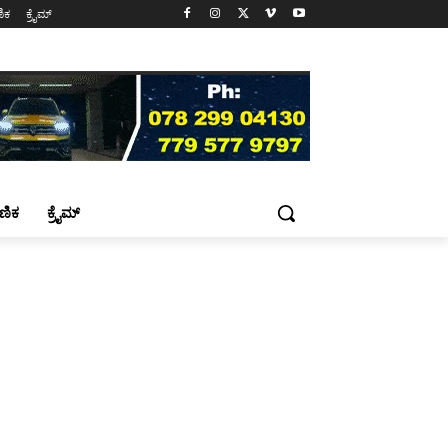
ಷಣಿಕ
ಕ್ರೈಮ್
್ಷಣಿಕ
ಕ್ರೈಮ್