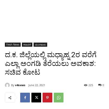
Fresh News
ಕರಾವಳಿ
ಮಂಗಳೂರು
ದ.ಕ. ಜಿಲ್ಲೆಯಲ್ಲಿ ಮಧ್ಯಾಹ್ನ 2ರ ವರೆಗೆ
ಎಲ್ಲಾ ಅಂಗಡಿ ತೆರೆಯಲು ಅವಕಾಶ:
ಸಚಿವ ಕೋಟ
By
v4news
June 22, 2021
225
0