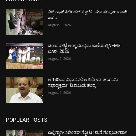
ವಿಟ್ಲ:ಗ್ಯಾಸ್ ಸಿಲಿಂಡರ್ ಸ್ಪೋಟ : ಮನೆ ಸಂಪೂರ್ಣವಾಗಿ
ಜಖಂ
August 9, 2026
ವಂಜಾರಕಟ್ಟೆ ಆಂಗ್ಲಮಾಧ್ಯಮ ಶಾಲೆಯಲ್ಲಿ VEMS
ಐಸಿರ–2026
August 9, 2026
ಆ.13ರಿಂದ ವಿಧಾನಸಭೆ ಅಧಿವೇಶನ: ಹಂಗಾಮಿ
ಸಭಾಧ್ಯಕ್ಷರಾಗಿ ಟಿ.ಬಿ.ಜಯಚಂದ್ರ
August 9, 2026
POPULAR POSTS
ವಿಟ್ಲ:ಗ್ಯಾಸ್ ಸಿಲಿಂಡರ್ ಸ್ಪೋಟ : ಮನೆ ಸಂಪೂರ್ಣವಾಗಿ