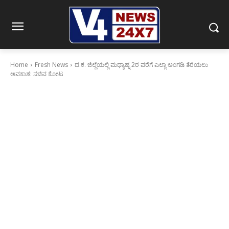
Home
Fresh News
ದ.ಕ. ಜಿಲ್ಲೆಯಲ್ಲಿ ಮಧ್ಯಾಹ್ನ 2ರ ವರೆಗೆ ಎಲ್ಲಾ ಅಂಗಡಿ ತೆರೆಯಲು
ಅವಕಾಶ: ಸಚಿವ ಕೋಟ