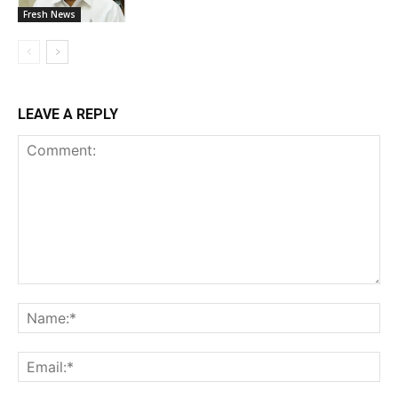
Fresh News
LEAVE A REPLY
Comment:
Na
Ema