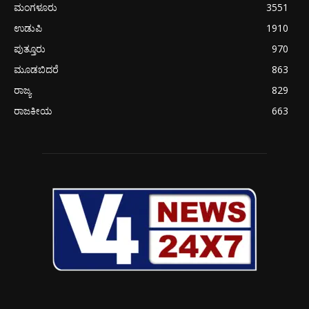
ಮಂಗಳೂರು
3551
ಉಡುಪಿ
1910
ಪುತ್ತೂರು
970
ಮೂಡಬಿದರೆ
863
ರಾಜ್ಯ
829
ರಾಜಕೀಯ
663