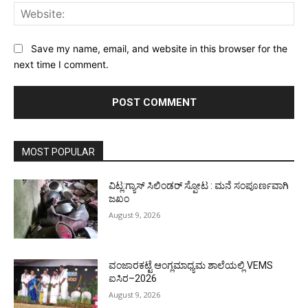
Web
Save my name, email, and website in this browser for the
next time I comment.
MOST POPULAR
ವಿಟ್ಲ:ಗ್ಯಾಸ್ ಸಿಲಿಂಡರ್ ಸ್ಪೋಟ : ಮನೆ ಸಂಪೂರ್ಣವಾಗಿ
ಜಖಂ
August 9, 2026
ವಂಜಾರಕಟ್ಟೆ ಆಂಗ್ಲಮಾಧ್ಯಮ ಶಾಲೆಯಲ್ಲಿ VEMS
ಐಸಿರ–2026
August 9, 2026