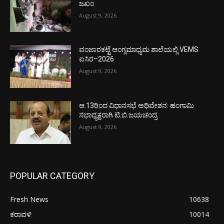
ಜಖಂ
August 9, 2026
ವಂಜಾರಕಟ್ಟೆ ಆಂಗ್ಲಮಾಧ್ಯಮ ಶಾಲೆಯಲ್ಲಿ VEMS
ಐಸಿರ–2026
August 9, 2026
ಆ.13ರಿಂದ ವಿಧಾನಸಭೆ ಅಧಿವೇಶನ: ಹಂಗಾಮಿ
ಸಭಾಧ್ಯಕ್ಷರಾಗಿ ಟಿ.ಬಿ.ಜಯಚಂದ್ರ
August 9, 2026
POPULAR CATEGORY
Fresh News
10638
ಕರಾವಳಿ
10014