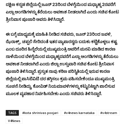
ದಕ್ಷಿಣ ಕನ್ನಡ ಜಿಲ್ಲೆಯಲ್ಲಿ ಜೂನ್ 23ರಿಂದ ಬೆಳಗ್ಗೆಯಿಂದ ಮಧ್ಯಾಹ್ನ 2ರವರೆಗೆ
ಎಲ್ಲಾ ಅಂಗಡಿಗಳನ್ನು ತೆರೆಯಲು ಅವಕಾಶ ನೀಡಲಾಗಿದೆ ಎಂದು ಸಚಿವ ಕೋಟ
ಶ್ರೀನಿವಾಸ ಪೂಜಾರಿ ಅವರು ತಿಳಿಸಿದ್ದಾರೆ.
ಈ ಬಗ್ಗೆ ಮಾಧ್ಯಮಕ್ಕೆ ಮಾಹಿತಿ ನೀಡಿದ ಸಚಿವರು, ಜೂನ್ 23ರಿಂದ ಜವಳಿ,
ಝೆರಾಕ್ಸ್ , ಚಪ್ಪಲಿ ಸೇರಿದಂತೆ ಇತರ ವ್ಯಾಪಾರಸ್ಥರು ಬದುಕು ಕಟ್ಟಿಕೊಳ್ಳಲು ಕಷ್ಟ
ಎಂಬ ದೂರಿನ ಹಿನ್ನೆಲೆಯಲ್ಲಿ ಮುಖ್ಯಮಂತ್ರಿ ಅವರಿಗೆ ಮನವಿ ಮಾಡಿದ ಕಾರಣ
ನಾಳೆಯಿಂದ ಬೆಳಗ್ಗೆಯಿಂದ ಮಧ್ಯಾಹ್ನದವರೆಗೆ ಎಲ್ಲಾ ಅಂಗಡಿಗಳನ್ನು ತೆರೆಯಲು
ಅವಕಾಶ ನೀಡಲಾಗಿದೆ ಎಂದು ಜಿಲ್ಲಾ ಉಸ್ತುವಾರಿ ಸಚಿವ ಕೋಟ ಶ್ರೀನಿವಾಸ
ಪೂಜಾರಿ ತಿಳಿಸಿದ್ದಾರೆ. ಪ್ರಸ್ತುತ ನಾವು ಕಠಿಣ ಪರಿಸ್ಥಿತಿಯಲ್ಲಿ ಇರುವ ಕಾರಣ
ಜಿಲ್ಲೆಯಲ್ಲಿ ಪಾಸಿಟಿವಿಟಿ ದರ ತಗ್ಗಿಸಲು ಕ್ರಮ ವಹಿಸಬೇಕೆಂದೂ ಮುಖ್ಯಮಂತ್ರಿ
ಸೂಚನೆ ನೀಡಿದ್ದು, ಕೋವಿಡ್ ನಿಯಮಾವಳಿಗಳನ್ನು ಕಟ್ಟುನಿಟ್ಟಾಗಿ ಪಾಲಿಸುವ
ಮೂಲಕ ವ್ಯವಹಾರ ನಿರ್ವಹಿಸಬೇಕು ಎಂದು ಸಚಿವರು ತಿಳಿಸಿದ್ದಾರೆ.
TAGS
#kota shrinivas poojari
#v4news karnataka
#v4stream
V4News