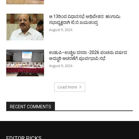
ಆ.13ರಿಂದ ವಿಧಾನಸಭೆ ಅಧಿವೇಶನ: ಹಂಗಾಮಿ
ಸಭಾಧ್ಯಕ್ಷರಾಗಿ ಟಿ.ಬಿ.ಜಯಚಂದ್ರ
August 9, 2026
ಉಡುಪಿ–ಉಚ್ಚಿಲ ದಸರಾ -2026 ಪಂಚಮ ವರ್ಷದ
ಅದ್ಧೂರಿ ಆಚರಣೆಗೆ ಪೂರ್ವಭಾವಿ ಸಭೆ
August 9, 2026
Load more
RECENT COMMENTS
EDITOR PICKS