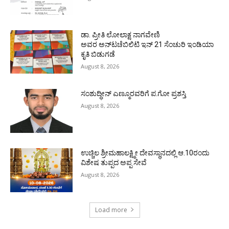
ಡಾ. ಪ್ರೀತಿ ಲೋಲಾಕ್ಷ ನಾಗವೇಣಿ
ಅವರ ಅನ್‌ಟಚೆಬಿಲಿಟಿ ಇನ್ 21 ಸೆಂಚುರಿ ಇಂಡಿಯಾ
ಕೃತಿ ಬಿಡುಗಡೆ
August 8, 2026
ಸಂಶುದ್ಧೀನ್ ಎಣ್ಮೂರವರಿಗೆ ಪ.ಗೋ ಪ್ರಶಸ್ತಿ
August 8, 2026
ಉಚ್ಚಿಲ ಶ್ರೀಮಹಾಲಕ್ಷ್ಮೀ ದೇವಸ್ಥಾನದಲ್ಲಿ ಆ.10ರಂದು
ವಿಶೇಷ ತುಪ್ಪದ ಅಪ್ಪ ಸೇವೆ
August 8, 2026
Load more