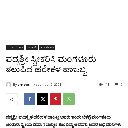
Fresh News
ಕರಾವಳಿ
ಮಂಗಳೂರು
ಪದ್ಮಶ್ರೀ ಸ್ವೀಕರಿಸಿ ಮಂಗಳೂರು
ತಲುಪಿದ ಹರೇಕಳ ಹಾಜಬ್ಬ
By
v4news
November 9, 2021
111
0
ಪದ್ಮಶ್ರೀ ಪುರಸ್ಕೃತ ಹರೇಕಳ ಹಾಜಬ್ಬ ಅವರು ಇಂದು ಬೆಳಗ್ಗೆ ಮಂಗಳೂರು
ಅಂತಾರಾಷ್ಟ್ರೀಯ ವಿಮಾನ ನಿಲ್ದಾಣ ತಲುಪಿದ್ದು ಅವರನ್ನು ಅವರ ಅಭಿಮಾನಿಗಳು