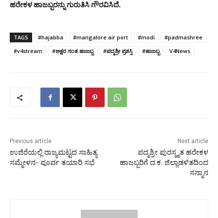
ಹರೇಕಳ ಹಾಜಬ್ಬರನ್ನು ಗುರುತಿಸಿ ಗೌರವಿಸಿದೆ.
TAGS
#hajabba
#mangalore air port
#modi
#padmashree
#v4stream
#ಅಕ್ಷರ ಸಂತ ಹಾಜಬ್ಬ
#ಪದ್ಮಶ್ರೀ ಪ್ರಶಸ್ತಿ
#ಹಾಜಬ್ಬ
V4News
Previous article
Next article
ಉಜಿರೆಯಲ್ಲಿ ರಾಜ್ಯಮಟ್ಟದ ಸಾಹಿತ್ಯ
ಪದ್ಮಶ್ರೀ ಪುರಸ್ಕೃತ ಹರೇಕಳ
ಸಮ್ಮೇಳನ- ಪೂರ್ವ ತಯಾರಿ ಸಭೆ
ಹಾಜಬ್ಬರಿಗೆ ದ.ಕ. ಜಿಲ್ಲಾಡಳಿತದಿಂದ
ಸನ್ಮಾನ