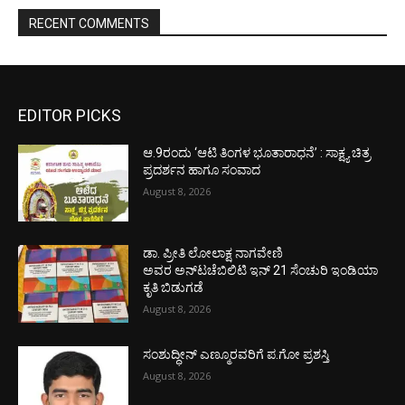
RECENT COMMENTS
EDITOR PICKS
ಆ.9ರಂದು ‘ಆಟಿ ತಿಂಗಳ ಭೂತಾರಾಧನೆ’ : ಸಾಕ್ಷ್ಯ ಚಿತ್ರ
ಪ್ರದರ್ಶನ ಹಾಗೂ ಸಂವಾದ
August 8, 2026
ಡಾ. ಪ್ರೀತಿ ಲೋಲಾಕ್ಷ ನಾಗವೇಣಿ
ಅವರ ಅನ್‌ಟಚೆಬಿಲಿಟಿ ಇನ್ 21 ಸೆಂಚುರಿ ಇಂಡಿಯಾ
ಕೃತಿ ಬಿಡುಗಡೆ
August 8, 2026
ಸಂಶುದ್ಧೀನ್ ಎಣ್ಮೂರವರಿಗೆ ಪ.ಗೋ ಪ್ರಶಸ್ತಿ
August 8, 2026