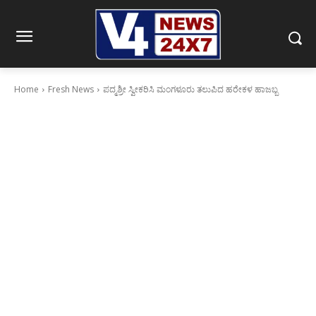
Home
Fresh News
ಪದ್ಮಶ್ರೀ ಸ್ವೀಕರಿಸಿ ಮಂಗಳೂರು ತಲುಪಿದ ಹರೇಕಳ ಹಾಜಬ್ಬ