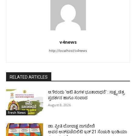
v4news
http://localhost/v4news
RELATED ARTICLES
ಆ.9ರಂದು ‘ಆಟಿ ತಿಂಗಳ ಭೂತಾರಾಧನೆ’ : ಸಾಕ್ಷ್ಯ ಚಿತ್ರ
ಪ್ರದರ್ಶನ ಹಾಗೂ ಸಂವಾದ
August 8, 2026
Fresh News
ಡಾ. ಪ್ರೀತಿ ಲೋಲಾಕ್ಷ ನಾಗವೇಣಿ
ಅವರ ಅನ್‌ಟಚೆಬಿಲಿಟಿ ಇನ್ 21 ಸೆಂಚುರಿ ಇಂಡಿಯಾ