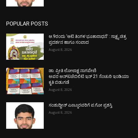
POPULAR POSTS
ಆ.9ರಂದು ‘ಆಟಿ ತಿಂಗಳ ಭೂತಾರಾಧನೆ’ : ಸಾಕ್ಷ್ಯ ಚಿತ್ರ
ಪ್ರದರ್ಶನ ಹಾಗೂ ಸಂವಾದ
August 8, 2026
ಡಾ. ಪ್ರೀತಿ ಲೋಲಾಕ್ಷ ನಾಗವೇಣಿ
ಅವರ ಅನ್‌ಟಚೆಬಿಲಿಟಿ ಇನ್ 21 ಸೆಂಚುರಿ ಇಂಡಿಯಾ
ಕೃತಿ ಬಿಡುಗಡೆ
August 8, 2026
ಸಂಶುದ್ಧೀನ್ ಎಣ್ಮೂರವರಿಗೆ ಪ.ಗೋ ಪ್ರಶಸ್ತಿ
August 8, 2026