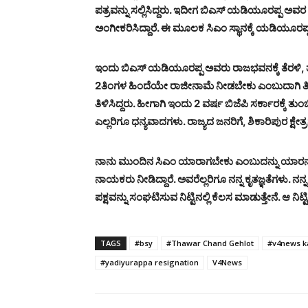
ಪತ್ರವನ್ನು ಸಲ್ಲಿಸಿದ್ದರು. ಇದೀಗ ಬಿಎಸ್ ಯಡಿಯೂರಪ್ಪ ಅವರ 
ಅಂಗೀಕರಿಸಿದ್ದಾರೆ. ಈ ಮೂಲಕ ಸಿಎಂ ಸ್ಥಾನಕ್ಕೆ ಯಡಿಯೂರಪ್ಪ
ಇಂದು ಬಿಎಸ್ ಯಡಿಯೂರಪ್ಪ ಅವರು ರಾಜಭವನಕ್ಕೆ ತೆರಳಿ, ತಮ್ಮ 
2ತಿಂಗಳ ಹಿಂದೆಯೇ ರಾಜೀನಾಮೆ ನೀಡಬೇಕು ಎಂಬುದಾಗಿ ತೀರ್
ತಿಳಿಸಿದ್ದರು. ಹೀಗಾಗಿ ಇಂದು 2 ವರ್ಷ ಬಿಜೆಪಿ ಸರ್ಕಾರಕ್ಕೆ 
ಎಲ್ಲರಿಗೂ ಧನ್ಯವಾದಗಳು. ರಾಜ್ಯದ ಜನರಿಗೆ, ಶಿಕಾರಿಪುರ ಕ್ಷ
ನಾನು ಮುಂದಿನ ಸಿಎಂ ಯಾರಾಗಬೇಕು ಎಂಬುದನ್ನು ಯಾರನ್ನು ಸೂ
ನಾಯಕರು ನೀಡಿದ್ದಾರೆ. ಅವರೆಲ್ಲರಿಗೂ ನನ್ನ ಕೃತಜ್ಞತೆಗಳು. ನನ
ಪಕ್ಷವನ್ನು ಸಂಘಟಿಸುವ ನಿಟ್ಟಿನಲ್ಲಿ ಕೆಲಸ ಮಾಡುತ್ತೇನೆ. ಆ ನ
TAGS
#bsy
#Thawar Chand Gehlot
#v4news k
#yadiyurappa resignation
V4News