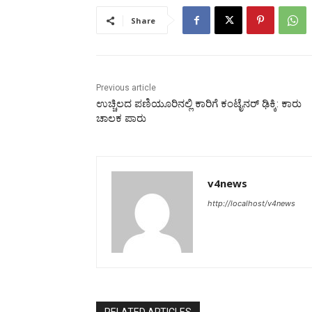
Share
Previous article
ಉಚ್ಚಿಲದ ಪಣಿಯೂರಿನಲ್ಲಿ ಕಾರಿಗೆ ಕಂಟೈನರ್ ಢಿಕ್ಕಿ: ಕಾರು
ಚಾಲಕ ಪಾರು
v4news
http://localhost/v4news