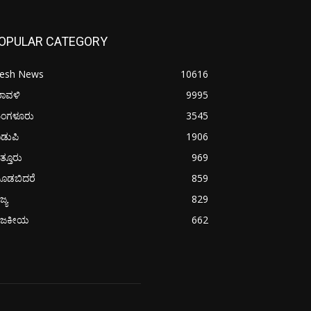
OPULAR CATEGORY
resh News
10616
ರಾವಳಿ
9995
ಂಗಳೂರು
3545
ಡುಪಿ
1906
ತ್ತೂರು
969
ೂಡಬಿದರೆ
859
ಜ್ಯ
829
ಾಜಕೀಯ
662