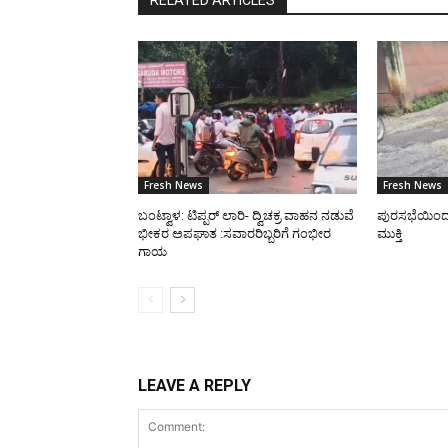
RELATED ARTICLES
Fresh News
Fresh News
ಬಂಟ್ವಾಳ: ಟಿಪ್ಪರ್ ಲಾರಿ- ದ್ವಿಚಕ್ರ ವಾಹನ ನಡುವೆ
ಪುರಸಭೆಯಿಂದ ರಸ
ಭೀಕರ ಅಪಘಾತ :ಸವಾರರಿಬ್ಬರಿಗೆ ಗಂಭೀರ
ಮುಕ್ತಿ
ಗಾಯ
LEAVE A REPLY