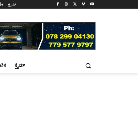
ಷಣಿಕ
ಕ್ರೈಮ್
್ಷಣಿಕ
ಕ್ರೈಮ್