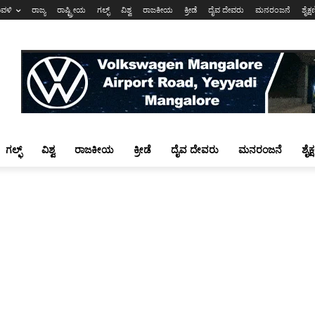
ಾವಳಿ
ರಾಜ್ಯ
ರಾಷ್ಟ್ರೀಯ
ಗಲ್ಫ್
ವಿಶ್ವ
ರಾಜಕೀಯ
ಕ್ರೀಡೆ
ದೈವ ದೇವರು
ಮನರಂಜನೆ
ಶೈಕ್
ಗಲ್ಫ್
ವಿಶ್ವ
ರಾಜಕೀಯ
ಕ್ರೀಡೆ
ದೈವ ದೇವರು
ಮನರಂಜನೆ
ಶೈಕ