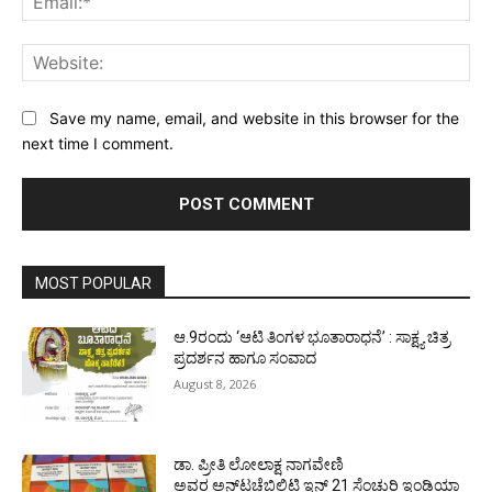
Web
Save my name, email, and website in this browser for the
next time I comment.
MOST POPULAR
ಆ.9ರಂದು ‘ಆಟಿ ತಿಂಗಳ ಭೂತಾರಾಧನೆ’ : ಸಾಕ್ಷ್ಯ ಚಿತ್ರ
ಪ್ರದರ್ಶನ ಹಾಗೂ ಸಂವಾದ
August 8, 2026
ಡಾ. ಪ್ರೀತಿ ಲೋಲಾಕ್ಷ ನಾಗವೇಣಿ
ಅವರ ಅನ್‌ಟಚೆಬಿಲಿಟಿ ಇನ್ 21 ಸೆಂಚುರಿ ಇಂಡಿಯಾ