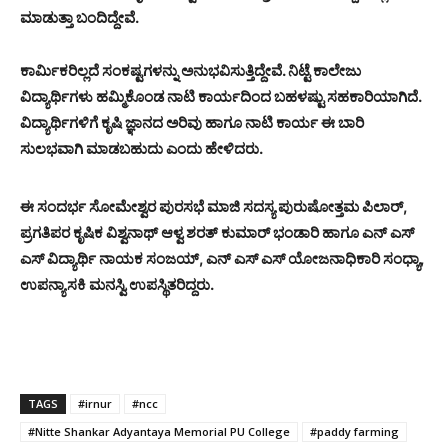
ಮಾಡುತ್ತಾ ಬಂದಿದ್ದೇವೆ.
ಕಾರ್ಮಿಕರಿಲ್ಲದೆ ಸಂಕಷ್ಟಗಳನ್ನು ಅನುಭವಿಸುತ್ತಿದ್ದೇವೆ. ನಿಟ್ಟೆ ಕಾಲೇಜು
ವಿದ್ಯಾರ್ಥಿಗಳು ಹಮ್ಮಿಕೊಂಡ ನಾಟಿ ಕಾರ್ಯದಿಂದ ಬಹಳಷ್ಟು ಸಹಕಾರಿಯಾಗಿದೆ.
ವಿದ್ಯಾರ್ಥಿಗಳಿಗೆ ಕೃಷಿ ಜ್ಞಾನದ ಅರಿವು ಹಾಗೂ ನಾಟಿ ಕಾರ್ಯ ಈ ಬಾರಿ
ಸುಲಭವಾಗಿ ಮಾಡಬಹುದು ಎಂದು ಹೇಳಿದರು.
ಈ ಸಂದರ್ಭ ಸೋಮೇಶ್ವರ ಪುರಸಭೆ ಮಾಜಿ ಸದಸ್ಯ ಪುರುಷೋತ್ತಮ ಪಿಲಾರ್,
ಪ್ರಗತಿಪರ ಕೃಷಿಕ ವಿಶ್ವನಾಥ್ ಆಳ್ವ ಶರತ್ ಕುಮಾರ್ ಭಂಡಾರಿ ಹಾಗೂ ಎನ್ ಎಸ್
ಎಸ್ ವಿದ್ಯಾರ್ಥಿ ನಾಯಕ ಸಂಜಯ್, ಎನ್ ಎಸ್ ಎಸ್ ಯೋಜನಾಧಿಕಾರಿ ಸಂಧ್ಯಾ,
ಉಪನ್ಯಾಸಕಿ ಮನಸ್ವಿ ಉಪಸ್ಥಿತರಿದ್ದರು.
TAGS
#irnur
#ncc
#Nitte Shankar Adyantaya Memorial PU College
#paddy farming