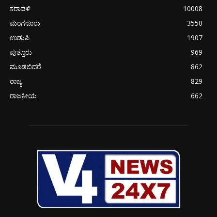
ಕರಾವಳಿ
10008
ಮಂಗಳೂರು
3550
ಉಡುಪಿ
1907
ಪುತ್ತೂರು
969
ಮೂಡಬಿದರೆ
862
ರಾಜ್ಯ
829
ರಾಜಕೀಯ
662