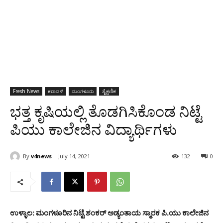
Fresh News
ಕರಾವಳಿ
ಮಂಗಳೂರು
ಶೈಕ್ಷಣಿಕ
ಭತ್ತ ಕೃಷಿಯಲ್ಲಿ ತೊಡಗಿಸಿಕೊಂಡ ನಿಟ್ಟೆ
ಪಿಯು ಕಾಲೇಜಿನ ವಿದ್ಯಾರ್ಥಿಗಳು
By
v4news
July 14, 2021
132
0
ಉಳ್ಳಾಲ: ಮಂಗಳೂರಿನ ನಿಟ್ಟೆ ಶಂಕರ್ ಅಡ್ಯಂತಾಯ ಸ್ಮಾರಕ ಪಿ.ಯು ಕಾಲೇಜಿನ