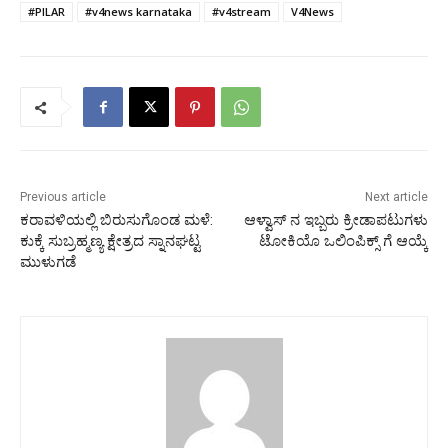
#PILAR
#v4news karnataka
#v4stream
V4News
Previous article
Next article
ಕರಾವಳಿಯಲ್ಲಿ ಬಿರುಸುಗೊಂಡ ಮಳೆ:
ಆಳ್ವಾಸ್‌ ನ ಇಬ್ಬರು ಕ್ರೀಡಾಪಟುಗಳು
ಕುಕ್ಕೆ ಸುಬ್ರಹ್ಮಣ್ಯ ಕ್ಷೇತ್ರದ ಸ್ನಾನಘಟ್ಟ
ಟೋಕಿಯೊ ಒಲಿಂಪಿಕ್ಸ್ ಗೆ ಆಯ್ಕೆ
ಮುಳುಗಡೆ