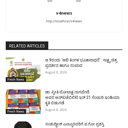
v4news
http://localhost/v4news
RELATED ARTICLES
ಆ.9ರಂದು ‘ಆಟಿ ತಿಂಗಳ ಭೂತಾರಾಧನೆ’ : ಸಾಕ್ಷ್ಯ ಚಿತ್ರ
ಪ್ರದರ್ಶನ ಹಾಗೂ ಸಂವಾದ
August 8, 2026
Fresh News
ಡಾ. ಪ್ರೀತಿ ಲೋಲಾಕ್ಷ ನಾಗವೇಣಿ
ಅವರ ಅನ್‌ಟಚೆಬಿಲಿಟಿ ಇನ್ 21 ಸೆಂಚುರಿ ಇಂಡಿಯಾ
ಕೃತಿ ಬಿಡುಗಡೆ
August 8, 2026
Fresh News
ಸಂಶುದ್ಧೀನ್ ಎಣ್ಮೂರವರಿಗೆ ಪ.ಗೋ ಪ್ರಶಸ್ತಿ