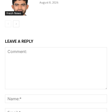
August 8, 2026
Fresh News
LEAVE A REPLY
Comment:
Na
Ema