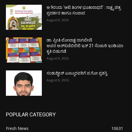
ಆ.9ರಂದು ‘ಆಟಿ ತಿಂಗಳ ಭೂತಾರಾಧನೆ’ : ಸಾಕ್ಷ್ಯ ಚಿತ್ರ
ಪ್ರದರ್ಶನ ಹಾಗೂ ಸಂವಾದ
August 8, 2026
ಡಾ. ಪ್ರೀತಿ ಲೋಲಾಕ್ಷ ನಾಗವೇಣಿ
ಅವರ ಅನ್‌ಟಚೆಬಿಲಿಟಿ ಇನ್ 21 ಸೆಂಚುರಿ ಇಂಡಿಯಾ
ಕೃತಿ ಬಿಡುಗಡೆ
August 8, 2026
ಸಂಶುದ್ಧೀನ್ ಎಣ್ಮೂರವರಿಗೆ ಪ.ಗೋ ಪ್ರಶಸ್ತಿ
August 8, 2026
POPULAR CATEGORY
Fresh News
10631