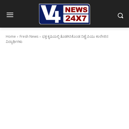
Home
Fresh News
ಭತ್ತ ಕೃಷಿಯಲ್ಲಿ ತೊಡಗಿಸಿಕೊಂಡ ನಿಟ್ಟೆ ಪಿಯು ಕಾಲೇಜಿನ
ವಿದ್ಯಾರ್ಥಿಗಳು