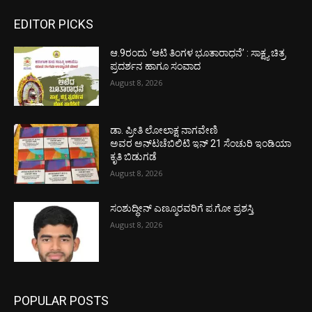
EDITOR PICKS
ಆ.9ರಂದು ‘ಆಟಿ ತಿಂಗಳ ಭೂತಾರಾಧನೆ’ : ಸಾಕ್ಷ್ಯ ಚಿತ್ರ
ಪ್ರದರ್ಶನ ಹಾಗೂ ಸಂವಾದ
August 8, 2026
ಡಾ. ಪ್ರೀತಿ ಲೋಲಾಕ್ಷ ನಾಗವೇಣಿ
ಅವರ ಅನ್‌ಟಚೆಬಿಲಿಟಿ ಇನ್ 21 ಸೆಂಚುರಿ ಇಂಡಿಯಾ
ಕೃತಿ ಬಿಡುಗಡೆ
August 8, 2026
ಸಂಶುದ್ಧೀನ್ ಎಣ್ಮೂರವರಿಗೆ ಪ.ಗೋ ಪ್ರಶಸ್ತಿ
August 8, 2026
POPULAR POSTS