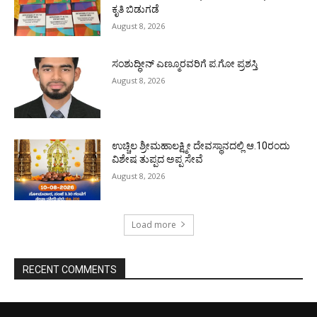
ಕೃತಿ ಬಿಡುಗಡೆ
August 8, 2026
ಸಂಶುದ್ಧೀನ್ ಎಣ್ಮೂರವರಿಗೆ ಪ.ಗೋ ಪ್ರಶಸ್ತಿ
August 8, 2026
ಉಚ್ಚಿಲ ಶ್ರೀಮಹಾಲಕ್ಷ್ಮೀ ದೇವಸ್ಥಾನದಲ್ಲಿ ಆ.10ರಂದು
ವಿಶೇಷ ತುಪ್ಪದ ಅಪ್ಪ ಸೇವೆ
August 8, 2026
Load more
RECENT COMMENTS