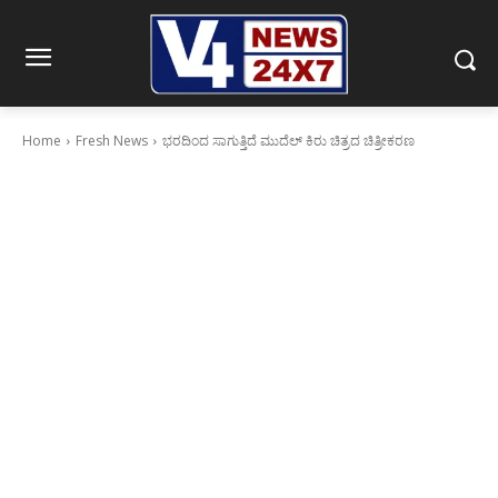
Home
Fresh News
ಭರದಿಂದ ಸಾಗುತ್ತಿದೆ ಮುದೆಲ್ ಕಿರು ಚಿತ್ರದ ಚಿತ್ರೀಕರಣ