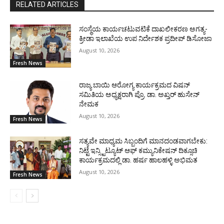
RELATED ARTICLES
ಸಂಸ್ಥೆಯ ಕಾರ್ಯಚಟುವಟಿಕೆ ದಾಖಲೀಕರಣ ಅಗತ್ಯ-
ಕ್ರೀಡಾ ಇಲಾಖೆಯ ಉಪ ನಿರ್ದೇಶಕ ಪ್ರದೀಪ್ ಡಿಸೋಜಾ
August 10, 2026
Fresh News
ರಾಜ್ಯ ಬಾಯಿ ಆರೋಗ್ಯ ಕಾರ್ಯಕ್ರಮದ ವಿಷನ್
ಸಮಿತಿಯ ಅಧ್ಯಕ್ಷರಾಗಿ ಪ್ರೊ. ಡಾ. ಅಖ್ತರ್ ಹುಸೇನ್
ನೇಮಕ
August 10, 2026
Fresh News
ಸತ್ಯವೇ ಮಾಧ್ಯಮ ಸಿಬ್ಬಂದಿಗೆ ಮಾನದಂಡವಾಗಬೇಕು:
ನಿಟ್ಟೆ ಇನ್ಸ್ಟಿಟ್ಯೂಟ್ ಆಫ್ ಕಮ್ಯುನಿಕೇಷನ್ ದಿಕ್ಸೂಚಿ
ಕಾರ್ಯಕ್ರಮದಲ್ಲಿ ಡಾ. ಹರ್ಷ ಹಾಲಹಳ್ಳಿ ಅಭಿಮತ
August 10, 2026
Fresh News