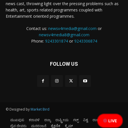
news cast, throwing light over the pressing problems such as
health, art, sports related programmes coupled with
Entertainment oriented programmes.
Contact us:
newsv4media@gmail.com
or
newsv4media8@gmail.com
Phone:
9243301874
or
9243306874
FOLLOW US
© Designed by
Market Bird
ಮುಖಪುಟ
ಕರಾವಳಿ
ರಾಜ್ಯ
ರಾಷ್ಟ್ರೀಯ
ಗಲ್ಫ್
ವಿಶ್ವ
ರಾಜಕೀಯ
ಕ್ರೀಡೆ
LIVE
ದೈವ ದೇವರು
ಮನರಂಜನೆ
ಶೈಕ್ಷಣಿಕ
ಕ್ರೈಮ್