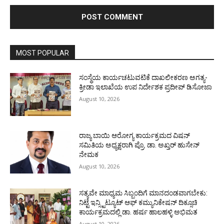
MOST POPULAR
ಸಂಸ್ಥೆಯ ಕಾರ್ಯಚಟುವಟಿಕೆ ದಾಖಲೀಕರಣ ಅಗತ್ಯ-
ಕ್ರೀಡಾ ಇಲಾಖೆಯ ಉಪ ನಿರ್ದೇಶಕ ಪ್ರದೀಪ್ ಡಿಸೋಜಾ
August 10, 2026
ರಾಜ್ಯ ಬಾಯಿ ಆರೋಗ್ಯ ಕಾರ್ಯಕ್ರಮದ ವಿಷನ್
ಸಮಿತಿಯ ಅಧ್ಯಕ್ಷರಾಗಿ ಪ್ರೊ. ಡಾ. ಅಖ್ತರ್ ಹುಸೇನ್
ನೇಮಕ
August 10, 2026
ಸತ್ಯವೇ ಮಾಧ್ಯಮ ಸಿಬ್ಬಂದಿಗೆ ಮಾನದಂಡವಾಗಬೇಕು:
ನಿಟ್ಟೆ ಇನ್ಸ್ಟಿಟ್ಯೂಟ್ ಆಫ್ ಕಮ್ಯುನಿಕೇಷನ್ ದಿಕ್ಸೂಚಿ
ಕಾರ್ಯಕ್ರಮದಲ್ಲಿ ಡಾ. ಹರ್ಷ ಹಾಲಹಳ್ಳಿ ಅಭಿಮತ
August 10, 2026