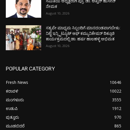
ಸಮಿತಿಯ ಅಧ್ಯಕ್ಷರಾಗಿ ಪ್ರೊ. ಡಾ. ಅಖ್ತರ್ ಹುಸೇನ್
ನೇಮಕ
August 10, 2026
ಸತ್ಯವೇ ಮಾಧ್ಯಮ ಸಿಬ್ಬಂದಿಗೆ ಮಾನದಂಡವಾಗಬೇಕು:
ನಿಟ್ಟೆ ಇನ್ಸ್ಟಿಟ್ಯೂಟ್ ಆಫ್ ಕಮ್ಯುನಿಕೇಷನ್ ದಿಕ್ಸೂಚಿ
ಕಾರ್ಯಕ್ರಮದಲ್ಲಿ ಡಾ. ಹರ್ಷ ಹಾಲಹಳ್ಳಿ ಅಭಿಮತ
August 10, 2026
POPULAR CATEGORY
Fresh News
10646
ಕರಾವಳಿ
10022
ಮಂಗಳೂರು
3555
ಉಡುಪಿ
1912
ಪುತ್ತೂರು
970
ಮೂಡಬಿದರೆ
865