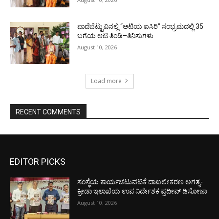
ಪಾದೆಬೆಟ್ಟುವಿನಲ್ಲಿ “ಆಟಿಯ ಐಸಿರಿ’’ ಸಂಭ್ರಮದಲ್ಲಿ 35
ಬಗೆಯ ಆಟಿ ತಿಂಡಿ–ತಿನಿಸುಗಳು
August 10, 2026
Load more
RECENT COMMENTS
EDITOR PICKS
ಸಂಸ್ಥೆಯ ಕಾರ್ಯಚಟುವಟಿಕೆ ದಾಖಲೀಕರಣ ಅಗತ್ಯ-
ಕ್ರೀಡಾ ಇಲಾಖೆಯ ಉಪ ನಿರ್ದೇಶಕ ಪ್ರದೀಪ್ ಡಿಸೋಜಾ
August 10, 2026