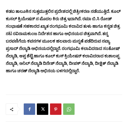
ಕಡಬ ತಾಲೂಕಿನ ಸುತ್ತಮುತ್ತಲಿನ ಪ್ರದೇಶದಲ್ಲಿ ಚಿತ್ರೀಕರಣ ನಡೆಯುತ್ತಿದೆ. ಕೂಲ್
ಕುಸಲ್ ಕ್ರಿಯೇಷನ್ ನ ಮೊದಲ ಕಿರು ಚಿತ್ರ ಇದಾಗಿದೆ. ರಮಾ ಬಿ.ಸಿ ರೋಡ್
ಸಂಭಾಷಣೆ ಸಹಕಾರದ ಖ್ಯಾತ ರಂಗಭೂಮಿ ಕಲಾವಿದ ತುಳು ಹಾಗೂ ಕನ್ನಡ ಚಿತ್ರ
ನಟ ರವಿರಾಮಕುಂಜ ನಿರ್ದೆಶನ ಹಾಗೂ ಅಭಿನಯದ ಚಿತ್ರವಾಗಿದೆ. ತನ್ನ
ಬರವಣಿಗೆಯ ಕವನಗಳ ಮೂಲಕ ಹಲವಾರು ಮನ್ನಣೆ ಪಡೆದಿರುವ ನವ್ಯಾ
ಪ್ರಸಾದ್ ನೆಲ್ಯಾಡಿ ಅಭಿನಯದಲ್ಲಿದ್ದಾರೆ. ರಂಗಭೂಮಿ ಕಲಾವಿದರಾದ ಸಂತೋಷ್
ನೆಲ್ಯಾಡಿ, ಆಪ್ತ ಶೆಟ್ಟಿ
ಹಾಗೂ ಕೂಲ್ ಕುಸ್ ಕ್ರಿಯೇಷನ್ ಕಲಾವಿದರಾದ ಕುಶಾಲಪ್ಪ
ನೆಲ್ಯಾಡಿ, ಅನಿಲ್ ನೆಲ್ಯಾಡಿ ದಿನೇಶ್ ನೆಲ್ಯಾಡಿ, ದೀಪಕ್ ನೆಲ್ಯಾಡಿ, ದೀಕ್ಷಿತ್ ನೆಲ್ಯಾಡಿ
ಹಾಗೂ ಚರಣ್ ನೆಲ್ಯಾಡಿ ಅಭಿನಯ ಬಳಗದಲ್ಲಿದ್ದಾರೆ.