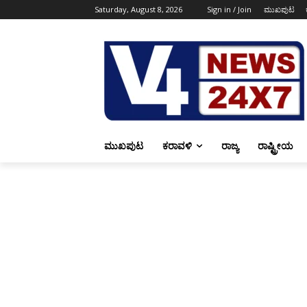
Saturday, August 8, 2026
Sign in / Join
ಮುಖಪುಟ
ಮುಖಪುಟ
ಕರಾವಳಿ
ರಾಜ್ಯ
ರಾಷ್ಟ್ರೀಯ