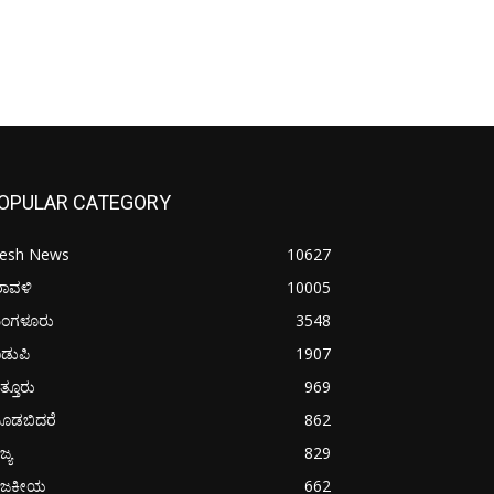
OPULAR CATEGORY
resh News
10627
ರಾವಳಿ
10005
ಂಗಳೂರು
3548
ಡುಪಿ
1907
ತ್ತೂರು
969
ೂಡಬಿದರೆ
862
ಜ್ಯ
829
ಾಜಕೀಯ
662