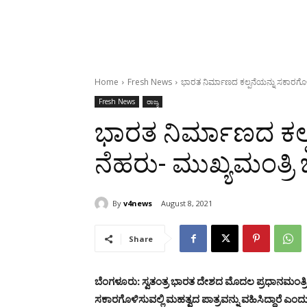
Home
Fresh News
ಭಾರತ ನಿರ್ಮಾಣದ ಕಲ್ಪನೆಯನ್ನು ಸಕಾರಗೊ
Fresh News
ರಾಜ್ಯ
ಭಾರತ ನಿರ್ಮಾಣದ ಕಲ್
ನೆಹರು- ಮುಖ್ಯಮಂತ್ರ
By
v4news
August 8, 2021
Share
ಬೆಂಗಳೂರು: ಸ್ವತಂತ್ರ ಭಾರತ ದೇಶದ ಮೊದಲ ಪ್ರಧಾನಮಂತ
ಸಕಾರಗೊಳಿಸುವಲ್ಲಿ ಮಹತ್ವದ ಪಾತ್ರವನ್ನು ವಹಿಸಿದ್ದಾರೆ ಎ