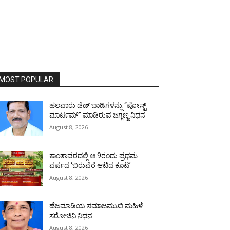
MOST POPULAR
ಹಲವಾರು ಡೆಡ್ ಬಾಡಿಗಳನ್ನು “ಪೋಸ್ಟ್
ಮಾರ್ಟಮ್” ಮಾಡಿರುವ ಜಗ್ಗಣ್ಣ ನಿಧನ
August 8, 2026
ಕಾಂತಾವರದಲ್ಲಿ ಆ.9ರಂದು ಪ್ರಥಮ
ವರ್ಷದ ‘ಬಿರುವೆರೆ ಆಟಿದ ಕೂಟ’
August 8, 2026
ಹೆಜಮಾಡಿಯ ಸಮಾಜಮುಖಿ ಮಹಿಳೆ
ಸರೋಜಿನಿ ನಿಧನ
August 8, 2026