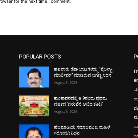
rowser for the next time I comment.
POPULAR POSTS
P
ಹಲವಾರು ಡೆಡ್ ಬಾಡಿಗಳನ್ನು “ಪೋಸ್ಟ್
F
ಮಾರ್ಟಮ್” ಮಾಡಿರುವ ಜಗ್ಗಣ್ಣ ನಿಧನ
ಕ
August 8, 2026
ಮ
ಉ
ಕಾಂತಾವರದಲ್ಲಿ ಆ.9ರಂದು ಪ್ರಥಮ
ವರ್ಷದ ‘ಬಿರುವೆರೆ ಆಟಿದ ಕೂಟ’
ಪು
August 8, 2026
ಮ
ರಾ
ಹೆಜಮಾಡಿಯ ಸಮಾಜಮುಖಿ ಮಹಿಳೆ
ಸರೋಜಿನಿ ನಿಧನ
ರ