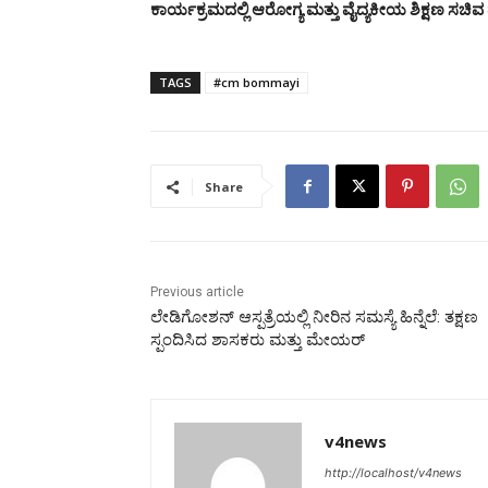
ಕಾರ್ಯಕ್ರಮದಲ್ಲಿ ಆರೋಗ್ಯ ಮತ್ತು ವೈದ್ಯಕೀಯ ಶಿಕ್ಷಣ ಸಚಿ
TAGS
#cm bommayi
Share
Previous article
ಲೇಡಿಗೋಶನ್ ಆಸ್ಪತ್ರೆಯಲ್ಲಿ ನೀರಿನ ಸಮಸ್ಯೆ ಹಿನ್ನೆಲೆ: ತಕ್ಷಣ
ಸ್ಪಂದಿಸಿದ ಶಾಸಕರು ಮತ್ತು ಮೇಯರ್
v4news
http://localhost/v4news