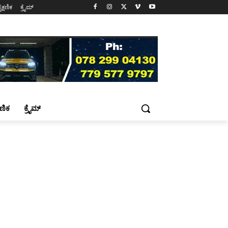
ೈಕ್ಷಣಿಕ
ಕ್ರೈಮ್
್ಷಣಿಕ
ಕ್ರೈಮ್