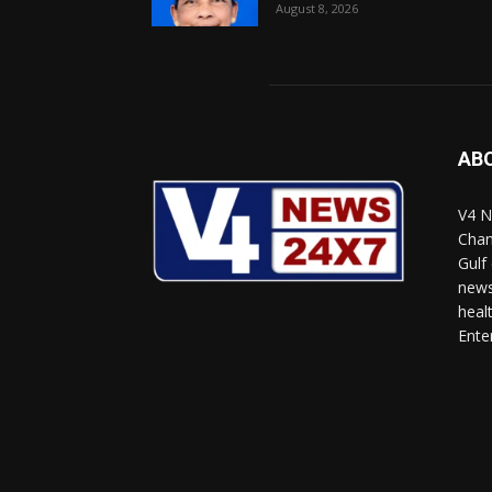
August 8, 2026
AB
V4 N
Chan
Gulf
news
heal
Ente