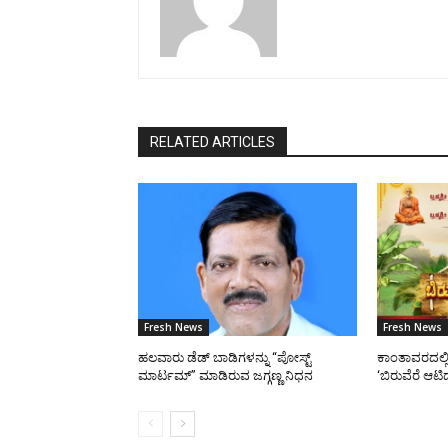
RELATED ARTICLES
Fresh News
Fresh News
ಹಲವಾರು ಡೆಡ್ ಬಾಡಿಗಳನ್ನು “ಪೋಸ್ಟ್
ಕಾಂತಾವರದಲ್ಲ
ಮಾರ್ಟಮ್” ಮಾಡಿರುವ ಜಗ್ಗಣ್ಣ ನಿಧನ
‘ಬಿರುವೆರೆ ಆಟ