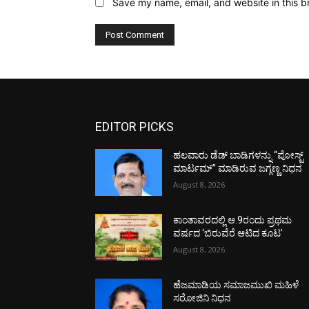
Save my name, email, and website in this b
EDITOR PICKS
ಹಲವಾರು ಡೆಡ್ ಬಾಡಿಗಳನ್ನು “ಪೋಸ್ಟ್
ಮಾರ್ಟಮ್” ಮಾಡಿರುವ ಜಗ್ಗಣ್ಣ ನಿಧನ
August 8, 2026
ಕಾಂತಾವರದಲ್ಲಿ ಆ.9ರಂದು ಪ್ರಥಮ
ವರ್ಷದ ‘ಬಿರುವೆರೆ ಆಟಿದ ಕೂಟ’
August 8, 2026
ಹೆಜಮಾಡಿಯ ಸಮಾಜಮುಖಿ ಮಹಿಳೆ
ಸರೋಜಿನಿ ನಿಧನ