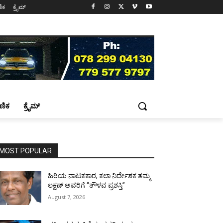
ಷಣಿಕ
ಕ್ರೈಮ್
್ಷಣಿಕ
ಕ್ರೈಮ್
MOST POPULAR
ಹಿರಿಯ ನಾಟಕಕಾರ, ಕಲಾ ನಿರ್ದೇಶಕ ತಮ್ಮ
ಲಕ್ಷಣ್ ಅವರಿಗೆ “ತೌಳವ ಪ್ರಶಸ್ತಿ”
August 7, 2026