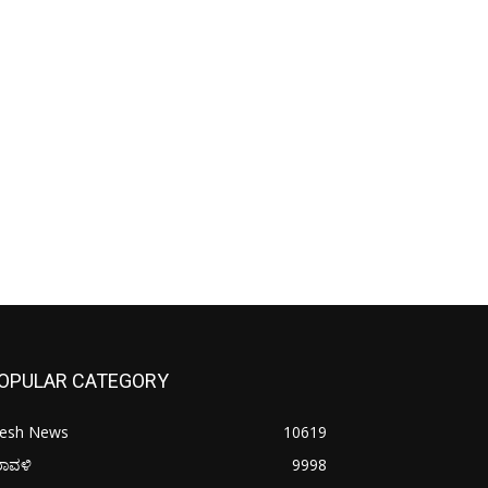
OPULAR CATEGORY
resh News
10619
ರಾವಳಿ
9998