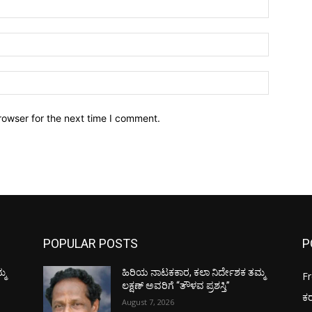
Name:*
Email:*
Website:
rowser for the next time I comment.
POPULAR POSTS
P
್ಮ
ಹಿರಿಯ ನಾಟಕಕಾರ, ಕಲಾ ನಿರ್ದೇಶಕ ತಮ್ಮ
F
ಲಕ್ಷಣ್ ಅವರಿಗೆ “ತೌಳವ ಪ್ರಶಸ್ತಿ”
ಕ
August 7, 2026