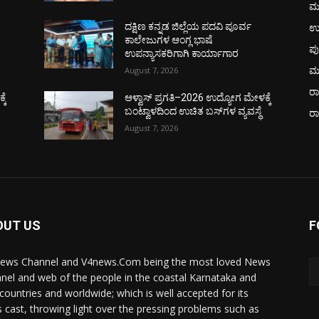
ಮ
ಉ
ದಕ್ಷಿಣ ಕನ್ನಡ ಜಿಲ್ಲೆಯ ಪದವಿ ಪೂರ್ವ
ಕಾಲೇಜುಗಳ ಆಂಗ್ಲ ಭಾಷೆ
ಪು
ಉಪನ್ಯಾಸಕರಿಗಾಗಿ ಕಾರ್ಯಾಗಾರ
ಮ
August 7, 2026
ರಾ
ಕೆ
ಆಳ್ವಾಸ್ ಪ್ರಗತಿ–2026 ಉದ್ಯೋಗ ಮೇಳಕ್ಕೆ
ಬಂಟ್ವಾಳದಿಂದ ಉಚಿತ ಬಸ್‌ಗಳ ವ್ಯವಸ್ಥೆ
ರ
August 7, 2026
OUT US
F
ews Channel and V4news.Com being the most loved News
nel and web of the people in the coastal Karnataka and
 countries and worldwide; which is well accepted for its
 cast, throwing light over the pressing problems such as