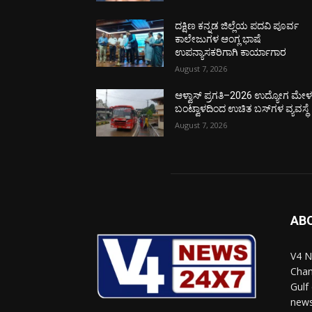
ದಕ್ಷಿಣ ಕನ್ನಡ ಜಿಲ್ಲೆಯ ಪದವಿ ಪೂರ್ವ
ಕಾಲೇಜುಗಳ ಆಂಗ್ಲ ಭಾಷೆ
ಉಪನ್ಯಾಸಕರಿಗಾಗಿ ಕಾರ್ಯಾಗಾರ
August 7, 2026
ಆಳ್ವಾಸ್ ಪ್ರಗತಿ–2026 ಉದ್ಯೋಗ ಮೇಳಕ್
ಬಂಟ್ವಾಳದಿಂದ ಉಚಿತ ಬಸ್‌ಗಳ ವ್ಯವಸ್ಥೆ
August 7, 2026
AB
V4 N
Chan
Gulf
news