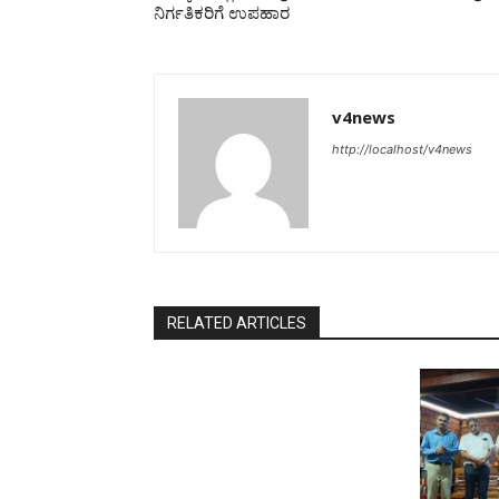
ನಿರ್ಗತಿಕರಿಗೆ ಉಪಹಾರ
v4news
http://localhost/v4news
RELATED ARTICLES