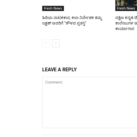
Fresh News
Fresh News
ಹಿರಿಯ ನಾಟಕಕಾರ, ಕಲಾ ನಿರ್ದೇಶಕ ತಮ್ಮ
ದಕ್ಷಿಣ ಕನ್ನಡ 
ಲಕ್ಷಣ್ ಅವರಿಗೆ “ತೌಳವ ಪ್ರಶಸ್ತಿ”
ಕಾಲೇಜುಗಳ ಆಂ
ಕಾರ್ಯಾಗಾರ
LEAVE A REPLY
Comment: