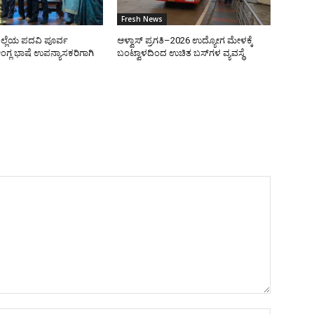
Fresh News
ಜಿಲ್ಲೆಯ ಪದವಿ ಪೂರ್ವ
ಆಳ್ವಾಸ್ ಪ್ರಗತಿ–2026 ಉದ್ಯೋಗ ಮೇಳಕ್ಕೆ
ಗ್ಲ ಭಾಷೆ ಉಪನ್ಯಾಸಕರಿಗಾಗಿ
ಬಂಟ್ವಾಳದಿಂದ ಉಚಿತ ಬಸ್‌ಗಳ ವ್ಯವಸ್ಥೆ