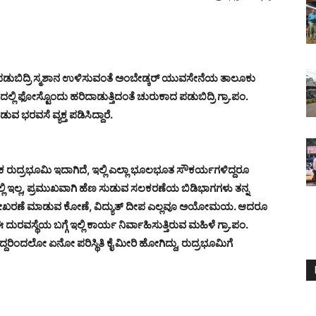
ುವ ಪಡುಬಿದ್ರಿ ಸ್ಮಶಾನ ಉಳಿಸುವಂತೆ ಅಂಬೇಡ್ಕರ್ ಯುವಸೇನೆಯ ತಾಲೂಕು
್ಲಿ ಫೋಸ್ಟೊಂದು ಹರಿದಾಡುತ್ತಿದಂತೆ ಚುರುಕಾದ ಪಡುಬಿದ್ರಿ ಗ್ರಾ.ಪಂ.
ುವ ಭರವಸೆ ವ್ಯಕ್ತ ಪಡಿಸಿದ್ದಾರೆ.
ಕ ರುದ್ರಭೂಮಿ ಇದಾಗಿದೆ, ಇಲ್ಲಿ ಎಲ್ಲಾ ಭೂಲಭೂತ ಸೌಕರ್ಯಗಳಿದ್ದರೂ
 ಇಲ್ಲ, ಪ್ರಮುಖವಾಗಿ ಹೆಣ ಸುಡುವ ಸಲಕರಣೆಯ ಬಿಡಿಭಾಗಗಳು ತನ್ನ
ಿಗೆ ಶೇಖರಣೆ ಮಾಡುವ ಕೋಣೆ, ವಿದ್ಯುತ್ ದೀಪ ಎಲ್ಲವೂ ಅಯೋಮಯ. ಆದರೂ
ಈ ದುರವಸ್ಥೆಯ ಬಗ್ಗೆ ಇಲ್ಲಿ ಕಾರ್ಯ ನಿರ್ವಾಹಿಸುತ್ತಿರುವ ಮಹಿಳೆ ಗ್ರಾ.ಪಂ.
ೋರಿದ್ದರಿಂದಲೋ ಏನೋ ಪರಿಸ್ಥಿತಿ ಕೈ ಮೀರಿ ಹೋಗಿದ್ದು, ರುದ್ರಭೂಮಿಗೆ