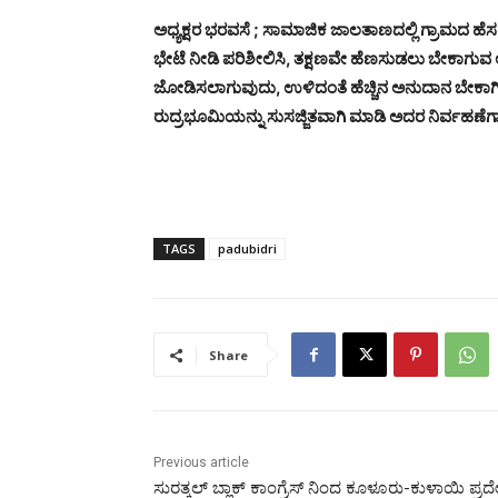
ಅಧ್ಯಕ್ಷರ ಭರವಸೆ ; ಸಾಮಾಜಿಕ ಜಾಲತಾಣದಲ್ಲಿ ಗ್ರಾಮದ ಹೆಸರಲ್
ಭೇಟೆ ನೀಡಿ ಪರಿಶೀಲಿಸಿ, ತಕ್ಷಣವೇ ಹೆಣಸುಡಲು ಬೇಕಾಗುವ
ಜೋಡಿಸಲಾಗುವುದು, ಉಳಿದಂತೆ ಹೆಚ್ಚಿನ ಅನುದಾನ ಬೇಕಾಗಿ
ರುದ್ರಭೂಮಿಯನ್ನು ಸುಸಜ್ಜಿತವಾಗಿ ಮಾಡಿ ಅದರ ನಿರ್ವಹಣೆ
TAGS
padubidri
Share
Previous article
ಸುರತ್ಕಲ್ ಬ್ಲಾಕ್ ಕಾಂಗ್ರೆಸ್ ನಿಂದ ಕೂಳೂರು-ಕುಳಾಯಿ ಪ್ರ