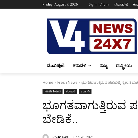
Friday, August 7, 2026
Sign in / Join
ಮುಖಪುಟ
ಕರ
ಮುಖಪುಟ
ಕರಾವಳಿ
ರಾಜ್ಯ
ರಾಷ್ಟ್ರೀಯ
Home
Fresh News
ಭೂಗತವಾಗುತ್ತಿರುವ ಪಡುಬಿದ್ರಿ ಸ್ಮಶಾನ ಮುಕ್ತ
Fresh News
ಕರಾವಳಿ
ಉಡುಪಿ
ಭೂಗತವಾಗುತ್ತಿರುವ ಪಡುಬ
ಬೇಡಿಕೆ..
By
v4news
June 20, 2021