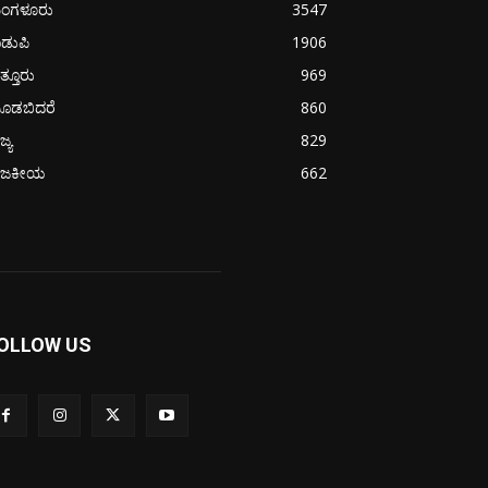
ಂಗಳೂರು
3547
ಡುಪಿ
1906
ತ್ತೂರು
969
ೂಡಬಿದರೆ
860
ಜ್ಯ
829
ಾಜಕೀಯ
662
OLLOW US