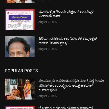
ಬೋಳದಲ್ಲಿ ಆ.9ರಂದು ಯಕ್ಷಗಾನ ತಾಳಮದ್ದಳೆ
‘ವೀರಮಣಿ ಕಾಳಗ’
August 7, 2026
ಹಿರಿಯ ನಾಟಕಕಾರ, ಕಲಾ ನಿರ್ದೇಶಕ ತಮ್ಮ ಲಕ್ಷಣ್
ಅವರಿಗೆ “ತೌಳವ ಪ್ರಶಸ್ತಿ”
August 7, 2026
POPULAR POSTS
ಪಡುಕುತ್ಯಾರು ಆನೆಗುಂದಿ ಸರಸ್ವತೀ ಪೀಠಕ್ಕೆ ವಿಶ್ವ ಹಿಂದೂ
ಪರಿಷತ್ ಅಂತರರಾಷ್ಟ್ರೀಯ ಅಧ್ಯಕ್ಷ ಅಲೋಕ್
ಕುಮಾರ್ ಭೇಟಿ
August 7, 2026
ಬೋಳದಲ್ಲಿ ಆ.9ರಂದು ಯಕ್ಷಗಾನ ತಾಳಮದ್ದಳೆ