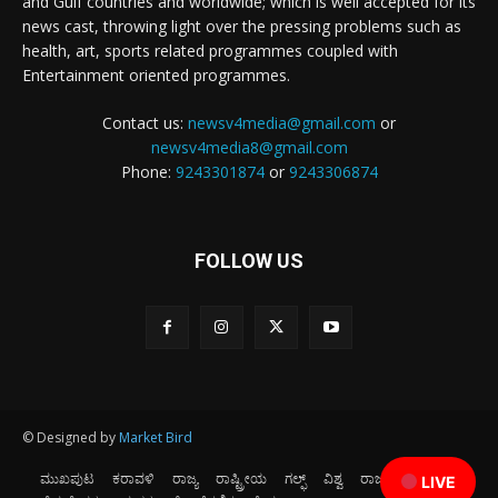
and Gulf countries and worldwide; which is well accepted for its
news cast, throwing light over the pressing problems such as
health, art, sports related programmes coupled with
Entertainment oriented programmes.
Contact us:
newsv4media@gmail.com
or
newsv4media8@gmail.com
Phone:
9243301874
or
9243306874
FOLLOW US
© Designed by
Market Bird
ಮುಖಪುಟ
ಕರಾವಳಿ
ರಾಜ್ಯ
ರಾಷ್ಟ್ರೀಯ
ಗಲ್ಫ್
ವಿಶ್ವ
ರಾಜಕೀಯ
ಕ್ರೀಡೆ
LIVE