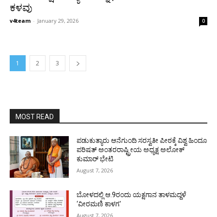
ಕಳವು
v4team
-
January 29, 2026
0
1
2
3
MOST READ
ಪಡುಕುತ್ಯಾರು ಆನೆಗುಂದಿ ಸರಸ್ವತೀ ಪೀಠಕ್ಕೆ ವಿಶ್ವ ಹಿಂದೂ
ಪರಿಷತ್ ಅಂತರರಾಷ್ಟ್ರೀಯ ಅಧ್ಯಕ್ಷ ಅಲೋಕ್
ಕುಮಾರ್ ಭೇಟಿ
August 7, 2026
ಬೋಳದಲ್ಲಿ ಆ.9ರಂದು ಯಕ್ಷಗಾನ ತಾಳಮದ್ದಳೆ
‘ವೀರಮಣಿ ಕಾಳಗ’
August 7, 2026