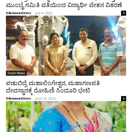
ಮುಂಬೈ ಸಮಿತಿ ವತಿಯಿಂದ ವಿದ್ಯಾರ್ಥಿ ವೇತನ ವಿತರಣೆ
V4newseditors
-
July 6, 2026
0
Fresh News
ಪಡುಬಿದ್ರೆ ಮಹಾಲಿಂಗೇಶ್ವರ, ಮಹಾಗಣಪತಿ
ದೇವಸ್ಥಾನಕ್ಕೆ ರೋಹಿಣಿ ಸಿಂದೂರಿ ಭೇಟಿ
V4newseditors
-
June 19, 2026
0