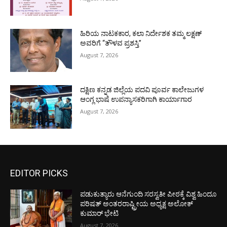
ಹಿರಿಯ ನಾಟಕಕಾರ, ಕಲಾ ನಿರ್ದೇಶಕ ತಮ್ಮ ಲಕ್ಷಣ್
ಅವರಿಗೆ “ತೌಳವ ಪ್ರಶಸ್ತಿ”
August 7, 2026
ದಕ್ಷಿಣ ಕನ್ನಡ ಜಿಲ್ಲೆಯ ಪದವಿ ಪೂರ್ವ ಕಾಲೇಜುಗಳ
ಆಂಗ್ಲ ಭಾಷೆ ಉಪನ್ಯಾಸಕರಿಗಾಗಿ ಕಾರ್ಯಾಗಾರ
August 7, 2026
EDITOR PICKS
ಪಡುಕುತ್ಯಾರು ಆನೆಗುಂದಿ ಸರಸ್ವತೀ ಪೀಠಕ್ಕೆ ವಿಶ್ವ ಹಿಂದೂ
ಪರಿಷತ್ ಅಂತರರಾಷ್ಟ್ರೀಯ ಅಧ್ಯಕ್ಷ ಅಲೋಕ್
ಕುಮಾರ್ ಭೇಟಿ
August 7, 2026