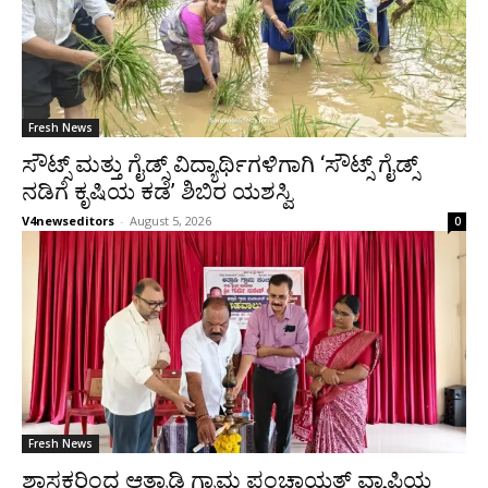
Fresh News
ಸೌಟ್ಸ್ ಮತ್ತು ಗೈಡ್ಸ್ ವಿದ್ಯಾರ್ಥಿಗಳಿಗಾಗಿ ‘ಸೌಟ್ಸ್ ಗೈಡ್ಸ್
ನಡಿಗೆ ಕೃಷಿಯ ಕಡೆ’ ಶಿಬಿರ ಯಶಸ್ವಿ
V4newseditors
-
August 5, 2026
0
Fresh News
ಶಾಸಕರಿಂದ ಆತ್ರಾಡಿ ಗ್ರಾಮ ಪಂಚಾಯತ್ ವ್ಯಾಪ್ತಿಯ