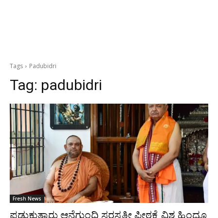
Tags
Padubidri
Tag:
padubidri
Fresh News
ಪಡುಕುತ್ಯಾರು ಆನೆಗುಂದಿ ಸರಸ್ವತೀ ಪೀಠಕ್ಕೆ ವಿಶ್ವ ಹಿಂದೂ