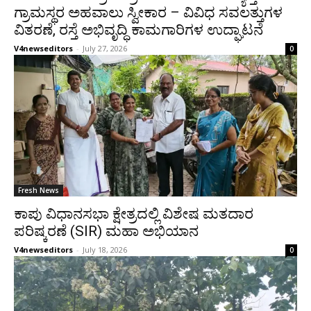
ಗ್ರಾಮಸ್ಥರ ಅಹವಾಲು ಸ್ವೀಕಾರ – ವಿವಿಧ ಸವಲತ್ತುಗಳ
ವಿತರಣೆ, ರಸ್ತೆ ಅಭಿವೃದ್ಧಿ ಕಾಮಗಾರಿಗಳ ಉದ್ಘಾಟನೆ
V4newseditors
-
July 27, 2026
0
Fresh News
ಕಾಪು ವಿಧಾನಸಭಾ ಕ್ಷೇತ್ರದಲ್ಲಿ ವಿಶೇಷ ಮತದಾರ
ಪರಿಷ್ಕರಣೆ (SIR) ಮಹಾ ಅಭಿಯಾನ
V4newseditors
-
July 18, 2026
0