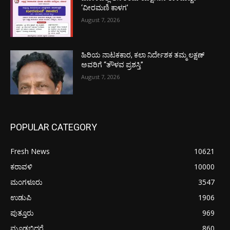
‘ವೀರಮಣಿ ಕಾಳಗ’
August 7, 2026
ಹಿರಿಯ ನಾಟಕಕಾರ, ಕಲಾ ನಿರ್ದೇಶಕ ತಮ್ಮ ಲಕ್ಷಣ್
ಅವರಿಗೆ “ತೌಳವ ಪ್ರಶಸ್ತಿ”
August 7, 2026
POPULAR CATEGORY
Fresh News
10621
ಕರಾವಳಿ
10000
ಮಂಗಳೂರು
3547
ಉಡುಪಿ
1906
ಪುತ್ತೂರು
969
ಮೂಡಬಿದರೆ
860