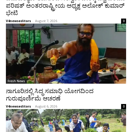
ಪರಿಷತ್ ಅಂತರರಾಷ್ಟ್ರೀಯ ಅಧ್ಯಕ್ಷ ಅಲೋಕ್ ಕುಮಾರ್
ಭೇಟಿ
V4newseditors
-
August 7, 2026
0
Fresh News
ನಾಗೂರಿನಲ್ಲಿ ಸಿದ್ಧ ಸಮಾಧಿ ಯೋಗದಿಂದ
ಗುರುಪೂರ್ಣಿಮೆ ಆಚರಣೆ
V4newseditors
-
August 6, 2026
0