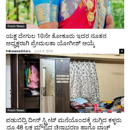
Fresh News
ಯಕ್ಷ ದೇಗುಲ 10ನೇ ತೋಕೂರು ಇದರ ನೂತನ
ಅಧ್ಯಕ್ಷರಾಗಿ ಪ್ರೇಮಲತಾ ಯೋಗೀಶ್ ಆಯ್ಕೆ
V4newseditors
-
June 9, 2026
0
Fresh News
ಪಡುಬಿದ್ರಿ ದೀನ್ ಸ್ಟ್ರೀಟ್ ಮನೆಯೊಂದಕ್ಕೆ ನುಗ್ಗಿದ ಕಳ್ಳರು
:ರೂ.48 ಲಕ್ಷ ಮೌಲ್ಯದ ಚಿನ್ನಾಭರಣ ಹಾಗೂ ವಾಚ್