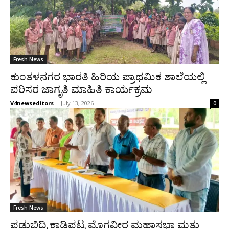
Fresh News
ಕುಂತಳನಗರ ಭಾರತಿ ಹಿರಿಯ ಪ್ರಾಥಮಿಕ ಶಾಲೆಯಲ್ಲಿ
ಪರಿಸರ ಜಾಗೃತಿ ಮಾಹಿತಿ ಕಾರ್ಯಕ್ರಮ
V4newseditors
-
July 13, 2026
0
Fresh News
ಪಡುಬಿದ್ರಿ ಕಾಡಿಪಟ್ನ ಮೊಗವೀರ ಮಹಾಸಭಾ ಮತ್ತು