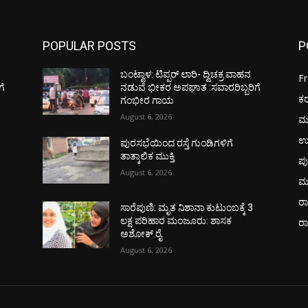
POPULAR POSTS
P
ಬಂಟ್ವಾಳ: ಟಿಪ್ಪರ್ ಲಾರಿ- ದ್ವಿಚಕ್ರ ವಾಹನ
F
ಗೆ
ನಡುವೆ ಭೀಕರ ಅಪಘಾತ :ಸವಾರರಿಬ್ಬರಿಗೆ
ಕ
ಗಂಭೀರ ಗಾಯ
August 6, 2026
ಮ
ಉ
ಪುರಸಭೆಯಿಂದ ರಸ್ತೆ ಗುಂಡಿಗಳಿಗೆ
ತಾತ್ಕಾಲಿಕ ಮುಕ್ತಿ
ಪು
August 6, 2026
ಮ
ರಾ
ಸಾರೆಪುಣಿ: ಮೃತ ನಿಶಾನಾ ಕುಟುಂಬಕ್ಕೆ 3
ಲಕ್ಷ ಪರಿಹಾರ ಮಂಜೂರು: ಶಾಸಕ
ರ
ಅಶೋಕ್ ರೈ
August 6, 2026