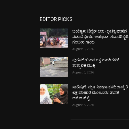
EDITOR PICKS
ಬಂಟ್ವಾಳ: ಟಿಪ್ಪರ್ ಲಾರಿ- ದ್ವಿಚಕ್ರ ವಾಹನ
ನಡುವೆ ಭೀಕರ ಅಪಘಾತ :ಸವಾರರಿಬ್ಬರಿ
ಗಂಭೀರ ಗಾಯ
August 6, 2026
ಪುರಸಭೆಯಿಂದ ರಸ್ತೆ ಗುಂಡಿಗಳಿಗೆ
ತಾತ್ಕಾಲಿಕ ಮುಕ್ತಿ
August 6, 2026
ಸಾರೆಪುಣಿ: ಮೃತ ನಿಶಾನಾ ಕುಟುಂಬಕ್ಕೆ 3
ಲಕ್ಷ ಪರಿಹಾರ ಮಂಜೂರು: ಶಾಸಕ
ಅಶೋಕ್ ರೈ
August 6, 2026