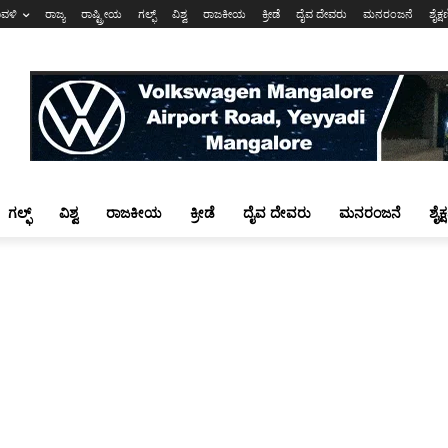
ಾವಳಿ
ರಾಜ್ಯ
ರಾಷ್ಟ್ರೀಯ
ಗಲ್ಫ್
ವಿಶ್ವ
ರಾಜಕೀಯ
ಕ್ರೀಡೆ
ದೈವ ದೇವರು
ಮನರಂಜನೆ
ಶೈಕ್
ಗಲ್ಫ್
ವಿಶ್ವ
ರಾಜಕೀಯ
ಕ್ರೀಡೆ
ದೈವ ದೇವರು
ಮನರಂಜನೆ
ಶೈಕ