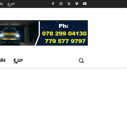
ಷಣಿಕ
ಕ್ರೈಮ್
್ಷಣಿಕ
ಕ್ರೈಮ್