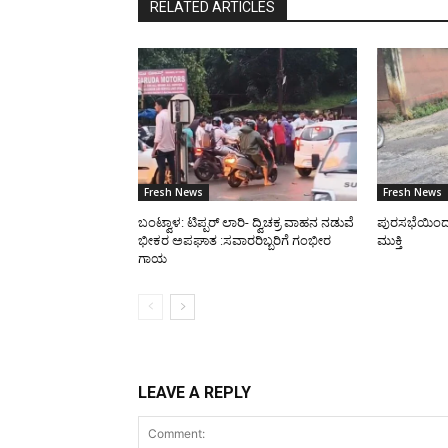
RELATED ARTICLES
Fresh News
Fresh News
ಬಂಟ್ವಾಳ: ಟಿಪ್ಪರ್ ಲಾರಿ- ದ್ವಿಚಕ್ರ ವಾಹನ ನಡುವೆ
ಪುರಸಭೆಯಿಂದ ರಸ
ಭೀಕರ ಅಪಘಾತ :ಸವಾರರಿಬ್ಬರಿಗೆ ಗಂಭೀರ
ಮುಕ್ತಿ
ಗಾಯ
LEAVE A REPLY