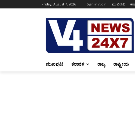
Friday, August 7, 2026
Sign in / Join
ಮುಖಪುಟ
ಕರ
ಮುಖಪುಟ
ಕರಾವಳಿ
ರಾಜ್ಯ
ರಾಷ್ಟ್ರೀಯ