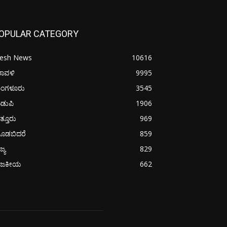
OPULAR CATEGORY
resh News
10616
ರಾವಳಿ
9995
ಂಗಳೂರು
3545
ಡುಪಿ
1906
ತ್ತೂರು
969
ೂಡಬಿದರೆ
859
ಜ್ಯ
829
ಾಜಕೀಯ
662