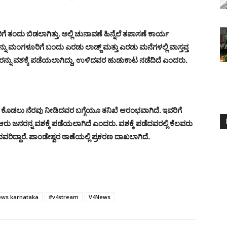
ತಂದು ಬಿಡಲಾಗಿತ್ತು. ಅಲ್ಲಿ ಚುನಾವಣೆ ಹಿನ್ನೆಲೆ ತಪಾಸಣೆ ಕಾರ್ಯ
ಇನ್ನು ಮಂಗಳೂರಿಗೆ ಬಂದು ಎರಡು ಲಾಡ್ಜ್ ಮತ್ತು ಎರಡು ಮನೆಗಳಲ್ಲಿ ವಾಸ್ತವ್ತ
ನರನ್ನು ವಶಕ್ಕೆ ಪಡೆಯಲಾಗಿದ್ದು, ಉಳಿದವರ ಹುಡುಕಾಟ ನಡೆದಿದೆ ಎಂದರು.
್ರಯ ಕೊಡಲು ನೆರವು ನೀಡಿದವರ ಬಗ್ಗೆಯೂ ತನಿಖೆ ಆರಂಭವಾಗಿದೆ. ಇವರಿಗೆ
 ಆರು ಜನರನ್ನ ವಶಕ್ಕೆ ಪಡೆಯಲಾಗಿದೆ ಎಂದರು.
ವಶಕ್ಕೆ ಪಡೆದವರಲ್ಲಿ ಕೆಲವರು
ಿದ್ದಾರೆ. ಪಾಂಡೇಶ್ವರ ಠಾಣೆಯಲ್ಲಿ ಪ್ರಕರಣ ದಾಖಲಾಗಿದೆ.
ews karnataka
#v4stream
V4News