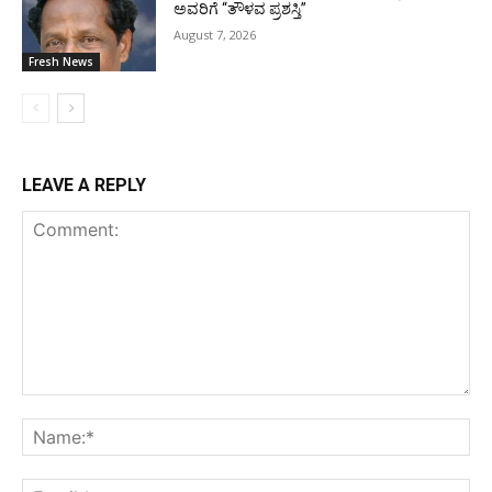
ಅವರಿಗೆ “ತೌಳವ ಪ್ರಶಸ್ತಿ”
August 7, 2026
Fresh News
LEAVE A REPLY
Comment:
Na
Ema