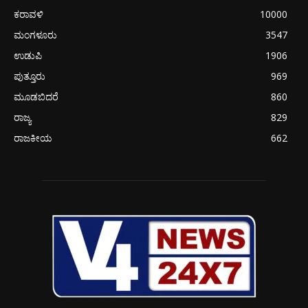
ಕರಾವಳಿ
10000
ಮಂಗಳೂರು
3547
ಉಡುಪಿ
1906
ಪುತ್ತೂರು
969
ಮೂಡಬಿದರೆ
860
ರಾಜ್ಯ
829
ರಾಜಕೀಯ
662