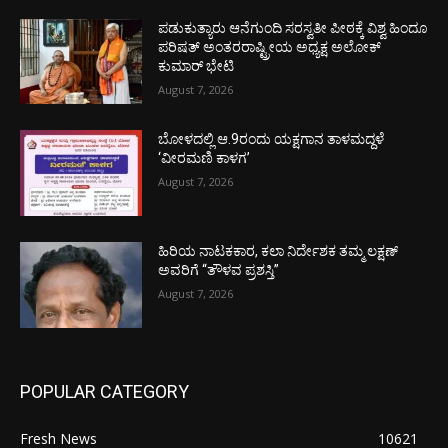
ಪಡುಕುತ್ಯಾರು ಆನೆಗುಂದಿ ಸರಸ್ವತೀ ಪೀಠಕ್ಕೆ ವಿಶ್ವ ಹಿಂದೂ
ಪರಿಷತ್ ಅಂತರರಾಷ್ಟ್ರೀಯ ಅಧ್ಯಕ್ಷ ಅಲೋಕ್
ಕುಮಾರ್ ಭೇಟಿ
August 7, 2026
ಬೋಳದಲ್ಲಿ ಆ.9ರಂದು ಯಕ್ಷಗಾನ ತಾಳಮದ್ದಳೆ
‘ವೀರಮಣಿ ಕಾಳಗ’
August 7, 2026
ಹಿರಿಯ ನಾಟಕಕಾರ, ಕಲಾ ನಿರ್ದೇಶಕ ತಮ್ಮ ಲಕ್ಷಣ್
ಅವರಿಗೆ “ತೌಳವ ಪ್ರಶಸ್ತಿ”
August 7, 2026
POPULAR CATEGORY
Fresh News
10621