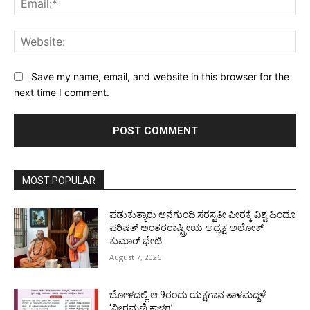
Web
Save my name, email, and website in this browser for the
next time I comment.
MOST POPULAR
ಪಡುಕುತ್ಯಾರು ಆನೆಗುಂದಿ ಸರಸ್ವತೀ ಪೀಠಕ್ಕೆ ವಿಶ್ವ ಹಿಂದೂ
ಪರಿಷತ್ ಅಂತರರಾಷ್ಟ್ರೀಯ ಅಧ್ಯಕ್ಷ ಅಲೋಕ್
ಕುಮಾರ್ ಭೇಟಿ
August 7, 2026
ಬೋಳದಲ್ಲಿ ಆ.9ರಂದು ಯಕ್ಷಗಾನ ತಾಳಮದ್ದಳೆ
‘ವೀರಮಣಿ ಕಾಳಗ’