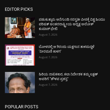
EDITOR PICKS
ಪಡುಕುತ್ಯಾರು ಆನೆಗುಂದಿ ಸರಸ್ವತೀ ಪೀಠಕ್ಕೆ ವಿಶ್ವ ಹಿಂದೂ
ಪರಿಷತ್ ಅಂತರರಾಷ್ಟ್ರೀಯ ಅಧ್ಯಕ್ಷ ಅಲೋಕ್
ಕುಮಾರ್ ಭೇಟಿ
August 7, 2026
ಬೋಳದಲ್ಲಿ ಆ.9ರಂದು ಯಕ್ಷಗಾನ ತಾಳಮದ್ದಳೆ
‘ವೀರಮಣಿ ಕಾಳಗ’
August 7, 2026
ಹಿರಿಯ ನಾಟಕಕಾರ, ಕಲಾ ನಿರ್ದೇಶಕ ತಮ್ಮ ಲಕ್ಷಣ್
ಅವರಿಗೆ “ತೌಳವ ಪ್ರಶಸ್ತಿ”
August 7, 2026
POPULAR POSTS