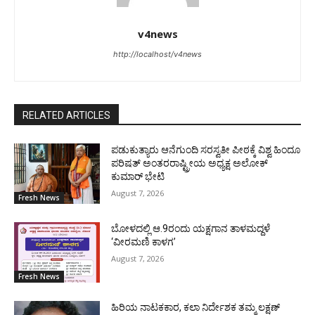
v4news
http://localhost/v4news
RELATED ARTICLES
ಪಡುಕುತ್ಯಾರು ಆನೆಗುಂದಿ ಸರಸ್ವತೀ ಪೀಠಕ್ಕೆ ವಿಶ್ವ ಹಿಂದೂ
ಪರಿಷತ್ ಅಂತರರಾಷ್ಟ್ರೀಯ ಅಧ್ಯಕ್ಷ ಅಲೋಕ್
ಕುಮಾರ್ ಭೇಟಿ
August 7, 2026
Fresh News
ಬೋಳದಲ್ಲಿ ಆ.9ರಂದು ಯಕ್ಷಗಾನ ತಾಳಮದ್ದಳೆ
‘ವೀರಮಣಿ ಕಾಳಗ’
August 7, 2026
Fresh News
ಹಿರಿಯ ನಾಟಕಕಾರ, ಕಲಾ ನಿರ್ದೇಶಕ ತಮ್ಮ ಲಕ್ಷಣ್