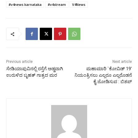
#v4news karnataka
#v4stream
V4News
Previous article
Next article
ಸೇಡಿಯಾಪುವಿನಲ್ಲಿ ರಸ್ತೆಗೆ ಅಡ್ಡವಾಗಿ
ಮಹಾಮಾರಿ `ಕೋವಿಡ್ 19′
ಉರುಳಿದ ಬೃಹತ್ ಗಾತ್ರದ ಮರ
ನಿಯಂತ್ರಿಸಲು ಎಲ್ಲರೂ ಎಲ್ಲರೊಡನೆ
ಕೈ ಜೋಡಿಸುವ : ಬಿಶಪ್