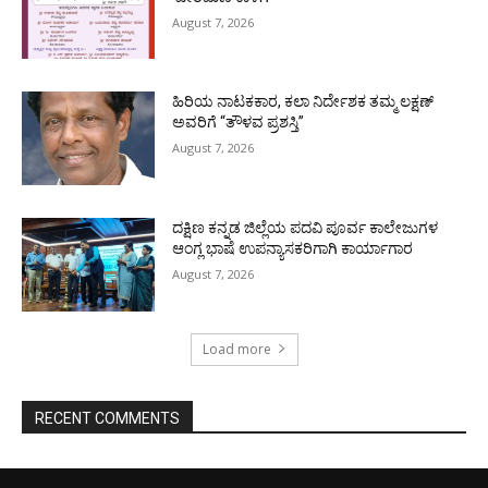
August 7, 2026
ಹಿರಿಯ ನಾಟಕಕಾರ, ಕಲಾ ನಿರ್ದೇಶಕ ತಮ್ಮ ಲಕ್ಷಣ್
ಅವರಿಗೆ “ತೌಳವ ಪ್ರಶಸ್ತಿ”
August 7, 2026
ದಕ್ಷಿಣ ಕನ್ನಡ ಜಿಲ್ಲೆಯ ಪದವಿ ಪೂರ್ವ ಕಾಲೇಜುಗಳ
ಆಂಗ್ಲ ಭಾಷೆ ಉಪನ್ಯಾಸಕರಿಗಾಗಿ ಕಾರ್ಯಾಗಾರ
August 7, 2026
Load more
RECENT COMMENTS