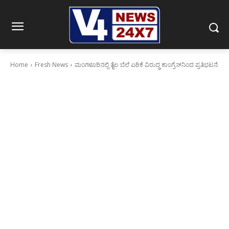
Home
Fresh News
ಮಂಗಳೂರಿನಲ್ಲಿ ತೈಲ ಬೆಲೆ ಏರಿಕೆ ವಿರುದ್ಧ ಕಾಂಗ್ರೆಸ್‌ನಿಂದ ಪ್ರತಿಭಟನೆ