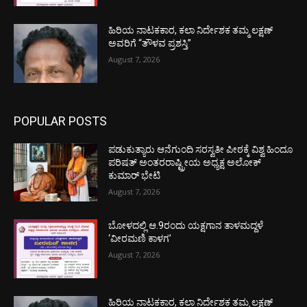
ಹಿರಿಯ ನಾಟಕಕಾರ, ಕಲಾ ನಿರ್ದೇಶಕ ತಮ್ಮ ಲಕ್ಷಣ್
ಅವರಿಗೆ “ತೌಳವ ಪ್ರಶಸ್ತಿ”
August 7, 2026
POPULAR POSTS
ಪಡುಕುತ್ಯಾರು ಆನೆಗುಂದಿ ಸರಸ್ವತೀ ಪೀಠಕ್ಕೆ ವಿಶ್ವ ಹಿಂದೂ
ಪರಿಷತ್ ಅಂತರರಾಷ್ಟ್ರೀಯ ಅಧ್ಯಕ್ಷ ಅಲೋಕ್
ಕುಮಾರ್ ಭೇಟಿ
August 7, 2026
ಬೋಳದಲ್ಲಿ ಆ.9ರಂದು ಯಕ್ಷಗಾನ ತಾಳಮದ್ದಳೆ
‘ವೀರಮಣಿ ಕಾಳಗ’
August 7, 2026
ಹಿರಿಯ ನಾಟಕಕಾರ, ಕಲಾ ನಿರ್ದೇಶಕ ತಮ್ಮ ಲಕ್ಷಣ್