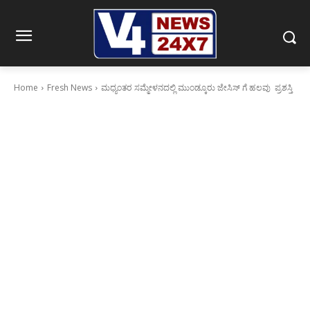
Home
Fresh News
ಮಧ್ಯಂತರ ಸಮ್ಮೇಳನದಲ್ಲಿ ಮುಂಡ್ಕೂರು ಜೇಸಿಸ್ ಗೆ ಹಲವು ಪ್ರಶಸ್ತಿ