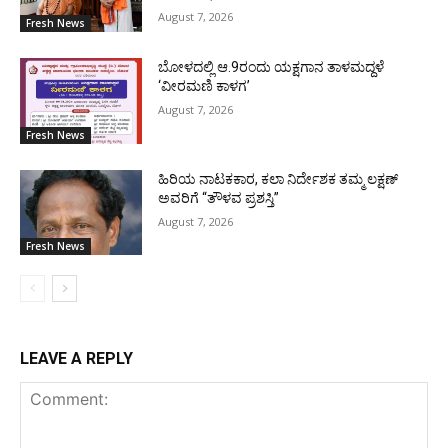
August 7, 2026
Fresh News
ಬೋಳದಲ್ಲಿ ಆ.9ರಂದು ಯಕ್ಷಗಾನ ತಾಳಮದ್ದಳೆ
‘ವೀರಮಣಿ ಕಾಳಗ’
August 7, 2026
Fresh News
ಹಿರಿಯ ನಾಟಕಕಾರ, ಕಲಾ ನಿರ್ದೇಶಕ ತಮ್ಮ ಲಕ್ಷಣ್
ಅವರಿಗೆ “ತೌಳವ ಪ್ರಶಸ್ತಿ”
August 7, 2026
Fresh News
LEAVE A REPLY