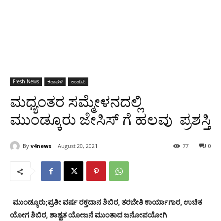
Fresh News
ಕರಾವಳಿ
ಉಡುಪಿ
ಮಧ್ಯಂತರ ಸಮ್ಮೇಳನದಲ್ಲಿ
ಮುಂಡ್ಕೂರು ಜೇಸಿಸ್ ಗೆ ಹಲವು ಪ್ರಶಸ್ತಿ
By
v4news
August 20, 2021
77
0
ಮುಂಡ್ಕೂರು;ಪ್ರತೀ ವರ್ಷ ರಕ್ತದಾನ ಶಿಬಿರ, ತರಬೇತಿ ಕಾರ್ಯಾಗಾರ, ಉಚಿತ
ಯೋಗ ಶಿಬಿರ, ಶಾಶ್ವತ ಯೋಜನೆ ಮುಂತಾದ ಜನೋಪಯೋಗಿ