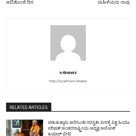
ಆಟಿಡೊಂಜಿ ದಿನ
ಮಹಿಳೆಯರು ಸಾವು
v4news
http://localhost/v4news
RELATED ARTICLES
ಪಡುಕುತ್ಯಾರು ಆನೆಗುಂದಿ ಸರಸ್ವತೀ ಪೀಠಕ್ಕೆ ವಿಶ್ವ ಹಿಂದೂ
ಪರಿಷತ್ ಅಂತರರಾಷ್ಟ್ರೀಯ ಅಧ್ಯಕ್ಷ ಅಲೋಕ್
ಕುಮಾರ್ ಭೇಟಿ