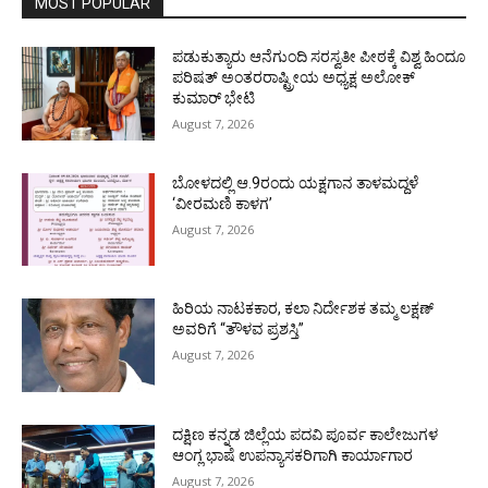
MOST POPULAR
ಪಡುಕುತ್ಯಾರು ಆನೆಗುಂದಿ ಸರಸ್ವತೀ ಪೀಠಕ್ಕೆ ವಿಶ್ವ ಹಿಂದೂ
ಪರಿಷತ್ ಅಂತರರಾಷ್ಟ್ರೀಯ ಅಧ್ಯಕ್ಷ ಅಲೋಕ್
ಕುಮಾರ್ ಭೇಟಿ
August 7, 2026
ಬೋಳದಲ್ಲಿ ಆ.9ರಂದು ಯಕ್ಷಗಾನ ತಾಳಮದ್ದಳೆ
‘ವೀರಮಣಿ ಕಾಳಗ’
August 7, 2026
ಹಿರಿಯ ನಾಟಕಕಾರ, ಕಲಾ ನಿರ್ದೇಶಕ ತಮ್ಮ ಲಕ್ಷಣ್
ಅವರಿಗೆ “ತೌಳವ ಪ್ರಶಸ್ತಿ”
August 7, 2026
ದಕ್ಷಿಣ ಕನ್ನಡ ಜಿಲ್ಲೆಯ ಪದವಿ ಪೂರ್ವ ಕಾಲೇಜುಗಳ
ಆಂಗ್ಲ ಭಾಷೆ ಉಪನ್ಯಾಸಕರಿಗಾಗಿ ಕಾರ್ಯಾಗಾರ
August 7, 2026