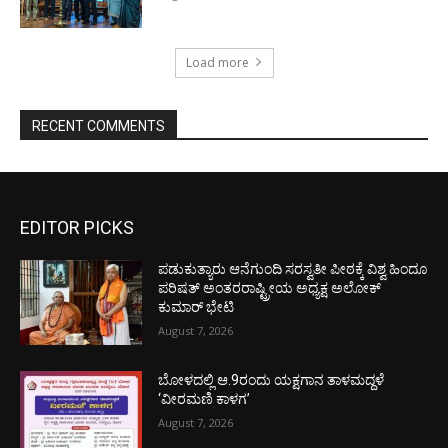
Load more
RECENT COMMENTS
EDITOR PICKS
ಪಡುಕುತ್ಯಾರು ಆನೆಗುಂದಿ ಸರಸ್ವತೀ ಪೀಠಕ್ಕೆ ವಿಶ್ವ ಹಿಂದೂ
ಪರಿಷತ್ ಅಂತರರಾಷ್ಟ್ರೀಯ ಅಧ್ಯಕ್ಷ ಅಲೋಕ್
ಕುಮಾರ್ ಭೇಟಿ
August 7, 2026
ಬೋಳದಲ್ಲಿ ಆ.9ರಂದು ಯಕ್ಷಗಾನ ತಾಳಮದ್ದಳೆ
‘ವೀರಮಣಿ ಕಾಳಗ’
August 7, 2026