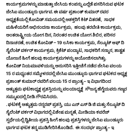
ಕಾರ್ಯಕ್ರಮಗಳನ್ನು ಮಾಡುತ್ತಾ ಜೇಸಿಯ ಕಂಪನ್ನು ಎಲ್ಲೆಡೆ ಪಸರಿಸಿರುವ ಘಟಕ
ಜೇಸಿಐ ಮುಂಡ್ಕೂರು ಭಾರ್ಗವ. ಈ ವರ್ಷ ಪ್ರಶಾಂತ್ ಕುಮಾರ್ ರವರ
ಅಧ್ಯಕ್ಷತೆಯಲ್ಲಿ ಕೋವಿಡ್ ಸಮಯದಲ್ಲಿ ಅಶಕ್ತರಿಗೆ ಕಿಟ್ ವಿತರಣೆ, ಸಾಧಕ
ಮಹಿಳೆಯರಿಗೆ ಅಭಿನಂದನಾ ಕಾರ್ಯಕ್ರಮ, ಹಲವು ತರಬೇತಿ ಕಾರ್ಯಕ್ರಮ,
ಅಂತರಾಷ್ಟ್ರೀಯ ಯೋಗ ದಿನ, ನಿರಂತರ ಉಚಿತ ಯೋಗ ಶಿಬಿರ, ಪರಿಸರ
ದಿನಾಚರಣೆ, ಉಚಿತ ಕೋವಿಡ್ – 19 ಲಸಿಕಾ ಕಾರ್ಯಕ್ರಮ, ಸೆಲ್ಯೂಟ್ ಆಫ್ ದಿ
ಸೈಲೆಂಟ್ ವರ್ಕರ್ ಕಾರ್ಯಕ್ರಮ, ಕ್ರಿಕೆಟ್ ಪಂದ್ಯಾಟ, ಸಾಧಕರಿಗೆ ಸನ್ಮಾನ, ಶಾಶ್ವತ
ಯೋಜನೆ ಹೀಗೆ ಹಲವು ಕಾರ್ಯಕ್ರಮಗಳನ್ನು ಆಯೋಜಿಸಲಾಗಿತ್ತು.
ಕೋವಿಡ್ ನಿಯಮಾವಳಿಯನ್ನು ಅನುಸರಿಸಿ ಇತ್ತೀಚೆಗೆ ನಡೆದ ಜೇಸಿಐ ವಲಯ
15 ರ ಮಧ್ಯಂತರ ಸಮ್ಮೇಳನದಲ್ಲಿ ಜೇಸಿಐ ಮುಂಡ್ಕೂರು ಭಾರ್ಗವ ಘಟಕದ ಅಧ್ಯಕ್ಷ
ಪ್ರಶಾಂತ್ ಕುಮಾರ್ ರವರಿಗೆ ವಲಯ 15 ರ ಪ್ರಾಂತ್ಯ – ಇ ವಿಭಾಗದಿಂದ
ಅತ್ಯುತ್ತಮ ಘಟಕಾಧ್ಯಕ್ಷ ಪ್ರಶಸ್ತಿಯನ್ನು ವಲಯಾಧ್ಯಕ್ಷೆ ಸೌಜನ್ಯ ಹೆಗ್ಡೆಯವರು ಗಣ್ಯರ
ಸಮ್ಮುಖದಲ್ಲಿ ನೀಡಿ ಗೌರವಿಸಿದರು.
. ಘಟಕಕ್ಕೆ ಅತ್ಯುತ್ತಮ ರನ್ನರಪ್ ಪ್ರಶಸ್ತಿ, ಯು ಎನ್ ಎಸ್ ಡಿ ಜಿ ಮತ್ತು ಸೆಲ್ಯೂಟ್ ದಿ
ಸೈಲೆಂಟ್ ವರ್ಕರ್ ವಿಭಾಗದಲ್ಲಿ ವಿಶೇಷ ಮನ್ನಣೆ, ಮೀಡಿಯಾ ಕವರೆಜ್
ಸ್ಪರ್ಧೆಯಲ್ಲಿ ದ್ವಿತೀಯ ಪ್ರಶಸ್ತಿ ಹೀಗೆ ಹಲವು ಪ್ರಶಸ್ತಿಗಳನ್ನು ಜೇಸಿಐ ಮುಂಡ್ಕೂರು
ಭಾರ್ಗವ ಘಟಕ ತನ್ನ ಮುಡಿಗೇರಿಸಿಕೊಂಡಿದೆ‌. ಈ ಸಂದರ್ಭ ಪ್ರಾಂತ್ಯ – ಇ