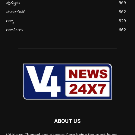
ಪುತ್ತೂರು
969
ಮೂಡಬಿದರೆ
862
ರಾಜ್ಯ
829
ರಾಜಕೀಯ
662
ABOUT US
V4 News Channel and V4news.Com being the most loved