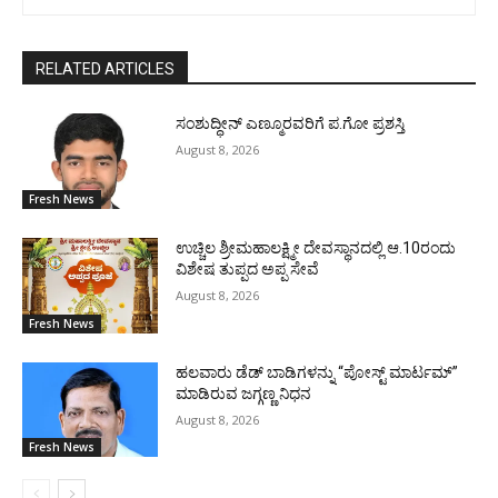
RELATED ARTICLES
ಸಂಶುದ್ಧೀನ್ ಎಣ್ಮೂರವರಿಗೆ ಪ.ಗೋ ಪ್ರಶಸ್ತಿ
August 8, 2026
Fresh News
ಉಚ್ಚಿಲ ಶ್ರೀಮಹಾಲಕ್ಷ್ಮೀ ದೇವಸ್ಥಾನದಲ್ಲಿ ಆ.10ರಂದು
ವಿಶೇಷ ತುಪ್ಪದ ಅಪ್ಪ ಸೇವೆ
August 8, 2026
Fresh News
ಹಲವಾರು ಡೆಡ್ ಬಾಡಿಗಳನ್ನು “ಪೋಸ್ಟ್ ಮಾರ್ಟಮ್”
ಮಾಡಿರುವ ಜಗ್ಗಣ್ಣ ನಿಧನ
August 8, 2026
Fresh News