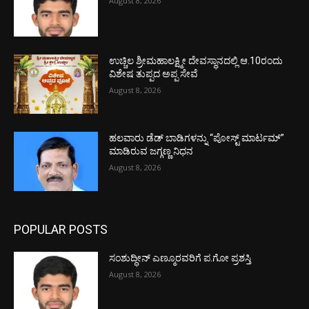
August 8, 2026
ಉಚ್ಚಿಲ ಶ್ರೀಮಹಾಲಕ್ಷ್ಮೀ ದೇವಸ್ಥಾನದಲ್ಲಿ ಆ.10ರಂದು
ವಿಶೇಷ ತುಪ್ಪದ ಅಪ್ಪ ಸೇವೆ
August 8, 2026
ಹಲವಾರು ಡೆಡ್ ಬಾಡಿಗಳನ್ನು “ಪೋಸ್ಟ್ ಮಾರ್ಟಮ್”
ಮಾಡಿರುವ ಜಗ್ಗಣ್ಣ ನಿಧನ
August 8, 2026
POPULAR POSTS
ಸಂಶುದ್ಧೀನ್ ಎಣ್ಮೂರವರಿಗೆ ಪ.ಗೋ ಪ್ರಶಸ್ತಿ
August 8, 2026