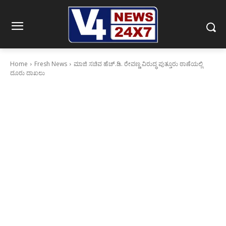
Home
Fresh News
ಮಾಜಿ ಸಚಿವ ಹೆಚ್.ಡಿ. ರೇವಣ್ಣ ವಿರುದ್ಧ ಪುತ್ತೂರು ಠಾಣೆಯಲ್ಲಿ
ದೂರು ದಾಖಲು