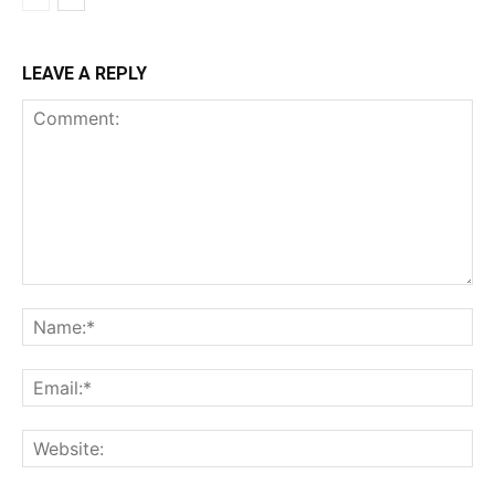
LEAVE A REPLY
Comment:
Na
Ema
Web