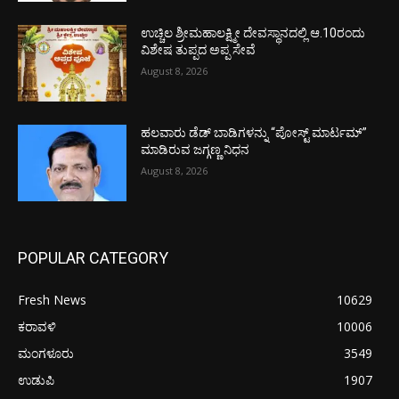
ಉಚ್ಚಿಲ ಶ್ರೀಮಹಾಲಕ್ಷ್ಮೀ ದೇವಸ್ಥಾನದಲ್ಲಿ ಆ.10ರಂದು
ವಿಶೇಷ ತುಪ್ಪದ ಅಪ್ಪ ಸೇವೆ
August 8, 2026
ಹಲವಾರು ಡೆಡ್ ಬಾಡಿಗಳನ್ನು “ಪೋಸ್ಟ್ ಮಾರ್ಟಮ್”
ಮಾಡಿರುವ ಜಗ್ಗಣ್ಣ ನಿಧನ
August 8, 2026
POPULAR CATEGORY
Fresh News
10629
ಕರಾವಳಿ
10006
ಮಂಗಳೂರು
3549
ಉಡುಪಿ
1907