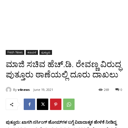
Fresh News
ಕರಾವಳಿ
ಪುತ್ತೂರು
ಮಾಜಿ ಸಚಿವ ಹೆಚ್.ಡಿ. ರೇವಣ್ಣ ವಿರುದ್ಧ
ಪುತ್ತೂರು ಠಾಣೆಯಲ್ಲಿ ದೂರು ದಾಖಲು
By
v4news
June 19, 2021
269
0
ಪುತ್ತೂರು: ಖಾಸಗಿ ನರ್ಸಿಂಗ್ ಹೋಮ್‌ಗಳ ಬಗ್ಗೆ ವಿವಾದಾತ್ಮಕ ಹೇಳಿಕೆ ನೀಡಿದ್ದ