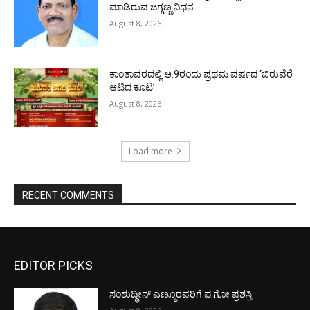
ಮಾಡಿರುವ ಜಗ್ಗಣ್ಣ ನಿಧನ
August 8, 2026
ಕಾಂತಾವರದಲ್ಲಿ ಆ.9ರಂದು ಪ್ರಥಮ ವರ್ಷದ ‘ಬಿರುವೆರೆ
ಆಟಿದ ಕೂಟ’
August 8, 2026
Load more
RECENT COMMENTS
EDITOR PICKS
ಸಂಶುದ್ಧೀನ್ ಎಣ್ಮೂರವರಿಗೆ ಪ.ಗೋ ಪ್ರಶಸ್ತಿ