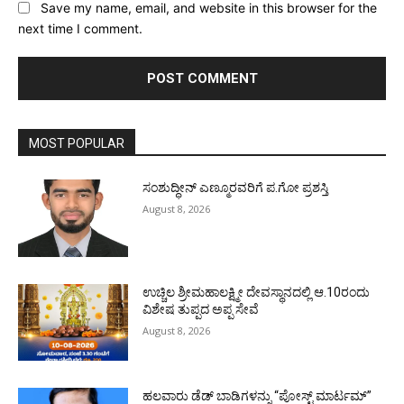
Save my name, email, and website in this browser for the
next time I comment.
MOST POPULAR
ಸಂಶುದ್ಧೀನ್ ಎಣ್ಮೂರವರಿಗೆ ಪ.ಗೋ ಪ್ರಶಸ್ತಿ
August 8, 2026
ಉಚ್ಚಿಲ ಶ್ರೀಮಹಾಲಕ್ಷ್ಮೀ ದೇವಸ್ಥಾನದಲ್ಲಿ ಆ.10ರಂದು
ವಿಶೇಷ ತುಪ್ಪದ ಅಪ್ಪ ಸೇವೆ
August 8, 2026
ಹಲವಾರು ಡೆಡ್ ಬಾಡಿಗಳನ್ನು “ಪೋಸ್ಟ್ ಮಾರ್ಟಮ್”