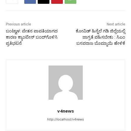
Previous article
Next article
ಬಂಟ್ವಾಳ: ವೇತನ ಪಾವತಿಯಾಗದ
ಕೋವಿಡ್ ಹಿನ್ನೆಲೆ ಗಡಿ ಜಿಲ್ಲೆಯಲ್ಲಿ
ಕಾರಣ ಕ್ಯಾಂಟೀನ್ ಬಂದ್‍ಗೊಳಿಸಿ
ಜಾಗ್ರತೆ ವಹಿಸಬೇಕು : ಸಿಎಂ
ಪ್ರತಿಭಟನೆ
ಬಸವರಾಜ ಬೊಮ್ಮಾಯಿ ಹೇಳಿಕೆ
v4news
http://localhost/v4news