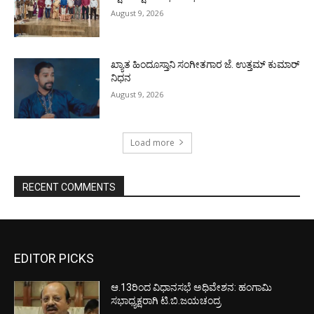
August 9, 2026
ಖ್ಯಾತ ಹಿಂದೂಸ್ತಾನಿ ಸಂಗೀತಗಾರ ಜೆ. ಉತ್ತಮ್ ಕುಮಾರ್
ನಿಧನ
August 9, 2026
Load more
RECENT COMMENTS
EDITOR PICKS
ಆ.13ರಿಂದ ವಿಧಾನಸಭೆ ಅಧಿವೇಶನ: ಹಂಗಾಮಿ
ಸಭಾಧ್ಯಕ್ಷರಾಗಿ ಟಿ.ಬಿ.ಜಯಚಂದ್ರ