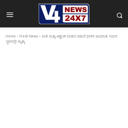
Home
Fresh News
ಲಾರಿ ಮತ್ತು ಆಕ್ಟೀವ್ ವಾಹನ ನಡುವೆ ಭೀಕರ ಅಪಘಾತ: ಸವಾರ
ಸ್ಥಳದಲ್ಲೇ ಮೃತ್ಯು