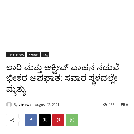
Fresh News
ಕರಾವಳಿ
ವಿಟ್ಲ
ಲಾರಿ ಮತ್ತು ಆಕ್ಟೀವ್ ವಾಹನ ನಡುವೆ
ಭೀಕರ ಅಪಘಾತ: ಸವಾರ ಸ್ಥಳದಲ್ಲೇ
ಮೃತ್ಯು
By
v4news
August 12, 2021
185
0