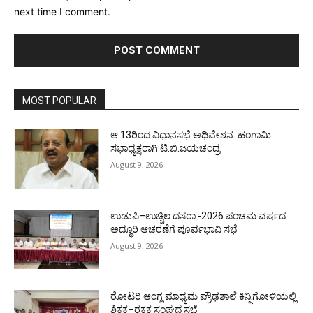
next time I comment.
MOST POPULAR
ಆ.13ರಿಂದ ವಿಧಾನಸಭೆ ಅಧಿವೇಶನ: ಹಂಗಾಮಿ
ಸಭಾಧ್ಯಕ್ಷರಾಗಿ ಟಿ.ಬಿ.ಜಯಚಂದ್ರ
August 9, 2026
ಉಡುಪಿ–ಉಚ್ಚಿಲ ದಸರಾ -2026 ಪಂಚಮ ವರ್ಷದ
ಅದ್ಧೂರಿ ಆಚರಣೆಗೆ ಪೂರ್ವಭಾವಿ ಸಭೆ
August 9, 2026
ರೋಟರಿ ಆಂಗ್ಲ ಮಾಧ್ಯಮ ಪ್ರೌಢಶಾಲೆ ಕಿನ್ನಿಗೋಳಿಯಲ್ಲಿ
ಶಿಕ್ಷಕ–ರಕ್ಷಕ ಸಂಘದ ಸಭೆ