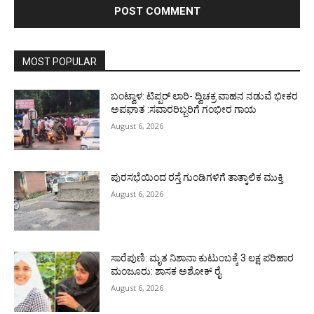
MOST POPULAR
ಬಂಟ್ವಾಳ: ಟಿಪ್ಪರ್ ಲಾರಿ- ದ್ವಿಚಕ್ರ ವಾಹನ ನಡುವೆ ಭೀಕರ
ಅಪಘಾತ :ಸವಾರರಿಬ್ಬರಿಗೆ ಗಂಭೀರ ಗಾಯ
August 6, 2026
ಪುರಸಭೆಯಿಂದ ರಸ್ತೆ ಗುಂಡಿಗಳಿಗೆ ತಾತ್ಕಾಲಿಕ ಮುಕ್ತಿ
August 6, 2026
ಸಾರೆಪುಣಿ: ಮೃತ ನಿಶಾನಾ ಕುಟುಂಬಕ್ಕೆ 3 ಲಕ್ಷ ಪರಿಹಾರ
ಮಂಜೂರು: ಶಾಸಕ ಅಶೋಕ್ ರೈ
August 6, 2026