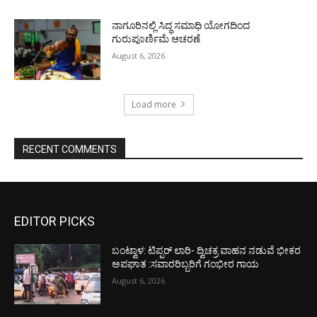
ನಾಗೂರಿನಲ್ಲಿ ಸಿದ್ಧ ಸಮಾಧಿ ಯೋಗದಿಂದ
ಗುರುಪೂರ್ಣಿಮೆ ಆಚರಣೆ
August 6, 2026
Load more
RECENT COMMENTS
EDITOR PICKS
ಬಂಟ್ವಾಳ: ಟಿಪ್ಪರ್ ಲಾರಿ- ದ್ವಿಚಕ್ರ ವಾಹನ ನಡುವೆ ಭೀಕರ
ಅಪಘಾತ :ಸವಾರರಿಬ್ಬರಿಗೆ ಗಂಭೀರ ಗಾಯ
August 6, 2026