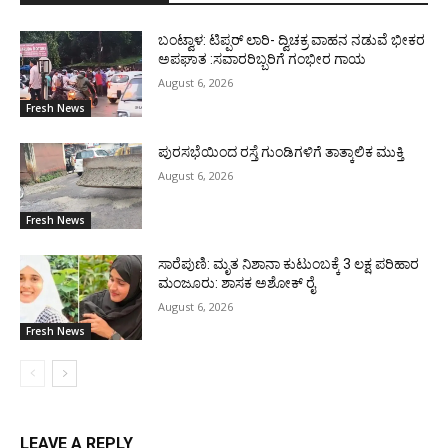
ಬಂಟ್ವಾಳ: ಟಿಪ್ಪರ್ ಲಾರಿ- ದ್ವಿಚಕ್ರ ವಾಹನ ನಡುವೆ ಭೀಕರ
ಅಪಘಾತ :ಸವಾರರಿಬ್ಬರಿಗೆ ಗಂಭೀರ ಗಾಯ
August 6, 2026
Fresh News
ಪುರಸಭೆಯಿಂದ ರಸ್ತೆ ಗುಂಡಿಗಳಿಗೆ ತಾತ್ಕಾಲಿಕ ಮುಕ್ತಿ
August 6, 2026
Fresh News
ಸಾರೆಪುಣಿ: ಮೃತ ನಿಶಾನಾ ಕುಟುಂಬಕ್ಕೆ 3 ಲಕ್ಷ ಪರಿಹಾರ
ಮಂಜೂರು: ಶಾಸಕ ಅಶೋಕ್ ರೈ
August 6, 2026
Fresh News
LEAVE A REPLY