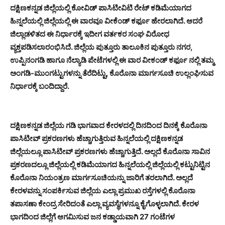
ದಕ್ಷಿಣಕನ್ನಡ ಜಿಲ್ಲೆಯಲ್ಲಿ ಕೋವಿಡ್ ಪಾಸಿಟೀವಿಟಿ ರೇಟ್ ಕಡಿಮೆಯಾಗದ
ಹಿನ್ನಲೆಯಲ್ಲಿ ಜಿಲ್ಲೆಯಲ್ಲಿ ಈ ವಾರವೂ ವೀಕೆಂಡ್ ಕರ್ಫೂ ಹೇರಲಾಗಿದೆ. ಆದರೆ
ಜಿಲ್ಲಾಡಳಿತದ ಈ ನಿರ್ಧಾರಕ್ಕೆ ಇದೀಗ ವರ್ತಕರ ಸಂಘ ವಿರೋಧ
ವ್ಯಕ್ತಪಡಿಸಲಾರಂಭಿಸಿದೆ. ಜಿಲ್ಲೆಯ ಪುತ್ತೂರು ತಾಲೂಕಿನ ಪುತ್ತೂರು ನಗರ,
ಉಪ್ಪಿನಂಗಡಿ ಹಾಗೂ ನೆಲ್ಯಾಡಿ ಪೇಟೆಗಳಲ್ಲಿ ಈ ವಾರ ವೀಕಂಡ್ ಕರ್ಫೂ ನಲ್ಲಿ ತಮ್ಮ
ಅಂಗಡಿ-ಮುಂಗಟ್ಟುಗಳನ್ನು ತೆರೆದಿಟ್ಟು, ಕೊರೊನಾ ಮಾರ್ಗಸೂಚಿ ಉಲ್ಲಂಘಿಸುವ
ನಿರ್ಧಾರಕ್ಕೆ ಬಂದಿದ್ದಾರೆ.
ದಕ್ಷಿಣಕನ್ನಡ ಜಿಲ್ಲೆಯ ಗಡಿ ಭಾಗವಾದ ಕೇರಳದಲ್ಲಿ ದಿನದಿಂದ ದಿನಕ್ಕೆ ಕೊರೊನಾ
ಪಾಸಿಟೀವ್ ಪ್ರಕರಣಗಳು ಹೆಚ್ಚಾಗುತ್ತಿರುವ ಹಿನ್ನಲೆಯಲ್ಲಿ ದಕ್ಷಿಣಕನ್ನಡ
ಜಿಲ್ಲೆಯಲ್ಲೂ ಪಾಸಿಟೀವ್ ಪ್ರಕರಣಗಳು ಹೆಚ್ಚಾಗುತ್ತಿದೆ. ಅಲ್ಲದೆ ಕೊರೊನಾ ಸಾವಿನ
ಪ್ರಕರಣದಲ್ಲೂ ಜಿಲ್ಲೆಯಲ್ಲಿ ಕಡಿಮೆಯಾಗದ ಹಿನ್ನಲೆಯಲ್ಲಿ ಜಿಲ್ಲೆಯಲ್ಲಿ ಕಟ್ಟುನಿಟ್ಟಿನ
ಕೊರೊನಾ ನಿಯಂತ್ರಣ ಮಾರ್ಗಸೂಚಿಯನ್ನು ಜಾರಿಗೆ ತರಲಾಗಿದೆ. ಅಲ್ಲದೆ
ಕೇರಳವನ್ನು ಸಂಪರ್ಕಿಸುವ ಜಿಲ್ಲೆಯ ಎಲ್ಲಾ ಪ್ರಮುಖ ರಸ್ತೆಗಳಲ್ಲಿ ಕೊರೊನಾ
ತಪಾಸಣಾ ಕೇಂದ್ರ ಸೇರಿದಂತೆ ಎಲ್ಲಾ ವ್ಯವಸ್ಥೆಗಳನ್ನೂ ಕೈಗೊಳ್ಳಲಾಗಿದೆ. ಕೇರಳ
ಭಾಗದಿಂದ ಜಿಲ್ಲೆಗೆ ಆಗಮಿಸುವ ಜನ ಕಡ್ಡಾಯವಾಗಿ 27 ಗಂಟೆಗಳ