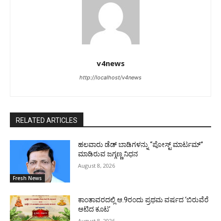
v4news
http://localhost/v4news
RELATED ARTICLES
ಹಲವಾರು ಡೆಡ್ ಬಾಡಿಗಳನ್ನು “ಪೋಸ್ಟ್ ಮಾರ್ಟಮ್”
ಮಾಡಿರುವ ಜಗ್ಗಣ್ಣ ನಿಧನ
August 8, 2026
Fresh News
ಕಾಂತಾವರದಲ್ಲಿ ಆ.9ರಂದು ಪ್ರಥಮ ವರ್ಷದ ‘ಬಿರುವೆರೆ
ಆಟಿದ ಕೂಟ’
August 8, 2026