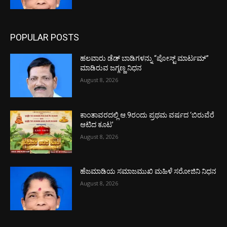
POPULAR POSTS
ಹಲವಾರು ಡೆಡ್ ಬಾಡಿಗಳನ್ನು “ಪೋಸ್ಟ್ ಮಾರ್ಟಮ್”
ಮಾಡಿರುವ ಜಗ್ಗಣ್ಣ ನಿಧನ
August 8, 2026
ಕಾಂತಾವರದಲ್ಲಿ ಆ.9ರಂದು ಪ್ರಥಮ ವರ್ಷದ ‘ಬಿರುವೆರೆ
ಆಟಿದ ಕೂಟ’
August 8, 2026
ಹೆಜಮಾಡಿಯ ಸಮಾಜಮುಖಿ ಮಹಿಳೆ ಸರೋಜಿನಿ ನಿಧನ
August 8, 2026