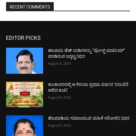
RECENT COMMENTS
EDITOR PICKS
ಹಲವಾರು ಡೆಡ್ ಬಾಡಿಗಳನ್ನು “ಪೋಸ್ಟ್ ಮಾರ್ಟಮ್”
ಮಾಡಿರುವ ಜಗ್ಗಣ್ಣ ನಿಧನ
August 8, 2026
ಕಾಂತಾವರದಲ್ಲಿ ಆ.9ರಂದು ಪ್ರಥಮ ವರ್ಷದ ‘ಬಿರುವೆರೆ
ಆಟಿದ ಕೂಟ’
August 8, 2026
ಹೆಜಮಾಡಿಯ ಸಮಾಜಮುಖಿ ಮಹಿಳೆ ಸರೋಜಿನಿ ನಿಧನ
August 8, 2026