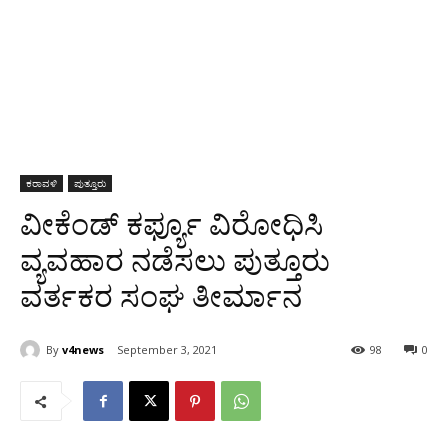
ಕರಾವಳಿ
ಪುತ್ತೂರು
ವೀಕೆಂಡ್ ಕರ್ಫ್ಯೂ ವಿರೋಧಿಸಿ
ವ್ಯವಹಾರ ನಡೆಸಲು ಪುತ್ತೂರು
ವರ್ತಕರ ಸಂಘ ತೀರ್ಮಾನ
By
v4news
September 3, 2021
98
0