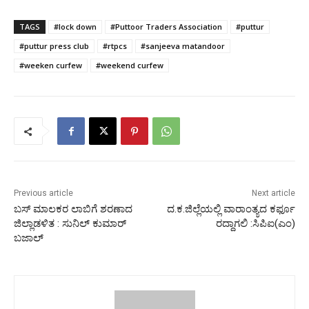
TAGS
#lock down
#Puttoor Traders Association
#puttur
#puttur press club
#rtpcs
#sanjeeva matandoor
#weeken curfew
#weekend curfew
Previous article
Next article
ಬಸ್ ಮಾಲಕರ ಲಾಬಿಗೆ ಶರಣಾದ
ದ.ಕ.ಜಿಲ್ಲೆಯಲ್ಲಿ ವಾರಾಂತ್ಯದ ಕರ್ಫೂ
ಜಿಲ್ಲಾಡಳಿತ : ಸುನಿಲ್ ಕುಮಾರ್
ರದ್ದಾಗಲಿ :ಸಿಪಿಐ(ಎಂ)
ಬಜಾಲ್