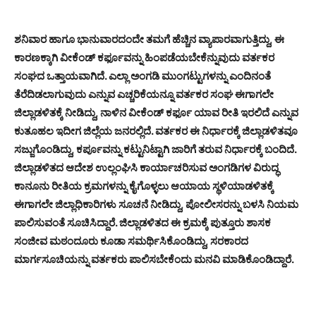
ಶನಿವಾರ ಹಾಗೂ ಭಾನುವಾರದಂದೇ ತಮಗೆ ಹೆಚ್ಚಿನ ವ್ಯಾಪಾರವಾಗುತ್ತಿದ್ದು, ಈ
ಕಾರಣಕ್ಕಾಗಿ ವೀಕೆಂಡ್ ಕರ್ಫೂವನ್ನು ಹಿಂಪಡೆಯಬೇಕೆನ್ನುವುದು ವರ್ತಕರ
ಸಂಘದ ಒತ್ತಾಯವಾಗಿದೆ. ಎಲ್ಲಾ ಅಂಗಡಿ ಮುಂಗಟ್ಟುಗಳನ್ನು ಎಂದಿನಂತೆ
ತೆರೆದಿಡಲಾಗುವುದು ಎನ್ನುವ ಎಚ್ಚರಿಕೆಯನ್ನೂ ವರ್ತಕರ ಸಂಘ ಈಗಾಗಲೇ
ಜಿಲ್ಲಾಡಳಿತಕ್ಕೆ ನೀಡಿದ್ದು, ನಾಳಿನ ವೀಕೆಂಡ್ ಕರ್ಫೂ ಯಾವ ರೀತಿ ಇರಲಿದೆ ಎನ್ನುವ
ಕುತೂಹಲ ಇದೀಗ ಜಿಲ್ಲೆಯ ಜನರಲ್ಲಿದೆ. ವರ್ತಕರ ಈ ನಿರ್ಧಾರಕ್ಕೆ ಜಿಲ್ಲಾಡಳಿತವೂ
ಸಜ್ಜುಗೊಂಡಿದ್ದು, ಕರ್ಪೂವನ್ನು ಕಟ್ಟುನಿಟ್ಟಾಗಿ ಜಾರಿಗೆ ತರುವ ನಿರ್ಧಾರಕ್ಕೆ ಬಂದಿದೆ.
ಜಿಲ್ಲಾಡಳಿತದ ಆದೇಶ ಉಲ್ಲಂಘಿಸಿ ಕಾರ್ಯಾಚರಿಸುವ ಅಂಗಡಿಗಳ ವಿರುದ್ಧ
ಕಾನೂನು ರೀತಿಯ ಕ್ರಮಗಳನ್ನು ಕೈಗೊಳ್ಳಲು ಆಯಾಯ ಸ್ಥಳಿಯಾಡಳಿತಕ್ಕೆ
ಈಗಾಗಲೇ ಜಿಲ್ಲಾಧಿಕಾರಿಗಳು ಸೂಚನೆ ನೀಡಿದ್ದು, ಪೋಲೀಸರನ್ನು ಬಳಸಿ ನಿಯಮ
ಪಾಲಿಸುವಂತೆ ಸೂಚಿಸಿದ್ದಾರೆ. ಜಿಲ್ಲಾಡಳಿತದ ಈ ಕ್ರಮಕ್ಕೆ ಪುತ್ತೂರು ಶಾಸಕ
ಸಂಜೀವ ಮಠಂದೂರು ಕೂಡಾ ಸಮರ್ಥಿಸಿಕೊಂಡಿದ್ದು, ಸರಕಾರದ
ಮಾರ್ಗಸೂಚಿಯನ್ನು ವರ್ತಕರು ಪಾಲಿಸಬೇಕೆಂದು ಮನವಿ ಮಾಡಿಕೊಂಡಿದ್ದಾರೆ.