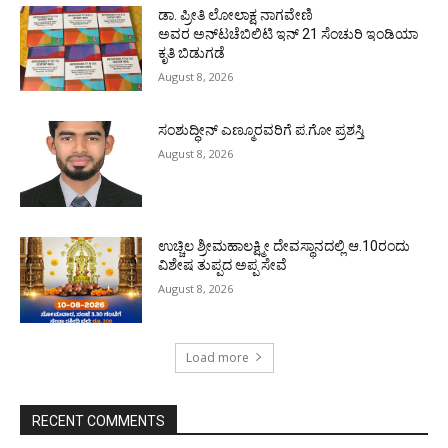
ಡಾ. ಪ್ರೀತಿ ಲೋಲಾಕ್ಷ ನಾಗವೇಣಿ
ಅವರ ಅನ್‌ಟಚೆಬಿಲಿಟಿ ಇನ್ 21 ಸೆಂಚುರಿ ಇಂಡಿಯಾ
ಕೃತಿ ಬಿಡುಗಡೆ
August 8, 2026
ಸಂಶುದ್ಧೀನ್ ಎಣ್ಮೂರವರಿಗೆ ಪ.ಗೋ ಪ್ರಶಸ್ತಿ
August 8, 2026
ಉಚ್ಚಿಲ ಶ್ರೀಮಹಾಲಕ್ಷ್ಮೀ ದೇವಸ್ಥಾನದಲ್ಲಿ ಆ.10ರಂದು
ವಿಶೇಷ ತುಪ್ಪದ ಅಪ್ಪ ಸೇವೆ
August 8, 2026
Load more
RECENT COMMENTS