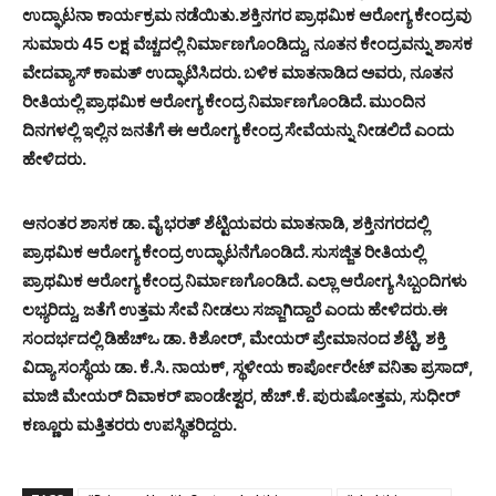
ಉದ್ಘಾಟನಾ ಕಾರ್ಯಕ್ರಮ ನಡೆಯಿತು.
ಶಕ್ತಿನಗರ ಪ್ರಾಥಮಿಕ ಆರೋಗ್ಯ ಕೇಂದ್ರವು
ಸುಮಾರು 45 ಲಕ್ಷ ವೆಚ್ಚದಲ್ಲಿ ನಿರ್ಮಾಣಗೊಂಡಿದ್ದು, ನೂತನ ಕೇಂದ್ರವನ್ನು ಶಾಸಕ
ವೇದವ್ಯಾಸ್ ಕಾಮತ್ ಉದ್ಘಾಟಿಸಿದರು. ಬಳಿಕ ಮಾತನಾಡಿದ ಅವರು, ನೂತನ
ರೀತಿಯಲ್ಲಿ ಪ್ರಾಥಮಿಕ ಆರೋಗ್ಯ ಕೇಂದ್ರ ನಿರ್ಮಾಣಗೊಂಡಿದೆ. ಮುಂದಿನ
ದಿನಗಳಲ್ಲಿ ಇಲ್ಲಿನ ಜನತೆಗೆ ಈ ಆರೋಗ್ಯ ಕೇಂದ್ರ ಸೇವೆಯನ್ನು ನೀಡಲಿದೆ ಎಂದು
ಹೇಳಿದರು.
ಆನಂತರ ಶಾಸಕ ಡಾ. ವೈ ಭರತ್ ಶೆಟ್ಟಿಯವರು ಮಾತನಾಡಿ, ಶಕ್ತಿನಗರದಲ್ಲಿ
ಪ್ರಾಥಮಿಕ ಆರೋಗ್ಯ ಕೇಂದ್ರ ಉದ್ಘಾಟನೆಗೊಂಡಿದೆ. ಸುಸಜ್ಜಿತ ರೀತಿಯಲ್ಲಿ
ಪ್ರಾಥಮಿಕ ಆರೋಗ್ಯ ಕೇಂದ್ರ ನಿರ್ಮಾಣಗೊಂಡಿದೆ. ಎಲ್ಲಾ ಆರೋಗ್ಯ ಸಿಬ್ಬಂದಿಗಳು
ಲಭ್ಯರಿದ್ದು, ಜತೆಗೆ ಉತ್ತಮ ಸೇವೆ ನೀಡಲು ಸಜ್ಜಾಗಿದ್ದಾರೆ ಎಂದು ಹೇಳಿದರು.
ಈ
ಸಂದರ್ಭದಲ್ಲಿ ಡಿಹೆಚ್‍ಒ ಡಾ. ಕಿಶೋರ್, ಮೇಯರ್ ಪ್ರೇಮಾನಂದ ಶೆಟ್ಟಿ, ಶಕ್ತಿ
ವಿದ್ಯಾ ಸಂಸ್ಥೆಯ ಡಾ. ಕೆ.ಸಿ. ನಾಯಕ್, ಸ್ಥಳೀಯ ಕಾರ್ಪೋರೇಟ್ ವನಿತಾ ಪ್ರಸಾದ್,
ಮಾಜಿ ಮೇಯರ್ ದಿವಾಕರ್ ಪಾಂಡೇಶ್ವರ, ಹೆಚ್.ಕೆ. ಪುರುಷೋತ್ತಮ, ಸುಧೀರ್
ಕಣ್ಣೂರು ಮತ್ತಿತರರು ಉಪಸ್ಥಿತರಿದ್ದರು.