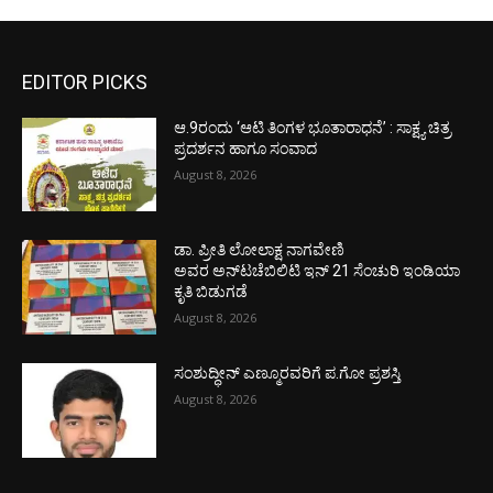
EDITOR PICKS
ಆ.9ರಂದು ‘ಆಟಿ ತಿಂಗಳ ಭೂತಾರಾಧನೆ’ : ಸಾಕ್ಷ್ಯ ಚಿತ್ರ
ಪ್ರದರ್ಶನ ಹಾಗೂ ಸಂವಾದ
August 8, 2026
ಡಾ. ಪ್ರೀತಿ ಲೋಲಾಕ್ಷ ನಾಗವೇಣಿ
ಅವರ ಅನ್‌ಟಚೆಬಿಲಿಟಿ ಇನ್ 21 ಸೆಂಚುರಿ ಇಂಡಿಯಾ
ಕೃತಿ ಬಿಡುಗಡೆ
August 8, 2026
ಸಂಶುದ್ಧೀನ್ ಎಣ್ಮೂರವರಿಗೆ ಪ.ಗೋ ಪ್ರಶಸ್ತಿ
August 8, 2026