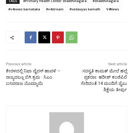
TAGS
#Primary Health Center shakthinagara
#shakthinagara
#v4news karnataka
#v4stream
#vedavyas kamath
V4News
Previous article
Next article
ಕೇರಳದಲ್ಲಿ ನಿಫಾ ವೈರಸ್ ಹಾವಳಿ –
ಸರಸ್ವತಿ ಕಾಮತ್ ಮೇಲೆ ಹಲ್ಲೆ
ರಾಜ್ಯದಲ್ಲೂ ಬಿಗಿ ಕ್ರಮ : ಸಿಎಂ
ಪ್ರಕರಣ: ಹರೀಶ್ ಕಂಜಿಪಿಲಿ
ಬಸವರಾಜ ಬೊಮ್ಮಾಯಿ
ಸೇರಿದಂತೆ 14 ಮಂದಿಗೆ ಜೈಲು
ಶಿಕ್ಷೆಯ ತೀರ್ಪು