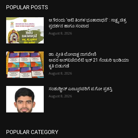
POPULAR POSTS
ಆ.9ರಂದು ‘ಆಟಿ ತಿಂಗಳ ಭೂತಾರಾಧನೆ’ : ಸಾಕ್ಷ್ಯ ಚಿತ್ರ
ಪ್ರದರ್ಶನ ಹಾಗೂ ಸಂವಾದ
August 8, 2026
ಡಾ. ಪ್ರೀತಿ ಲೋಲಾಕ್ಷ ನಾಗವೇಣಿ
ಅವರ ಅನ್‌ಟಚೆಬಿಲಿಟಿ ಇನ್ 21 ಸೆಂಚುರಿ ಇಂಡಿಯಾ
ಕೃತಿ ಬಿಡುಗಡೆ
August 8, 2026
ಸಂಶುದ್ಧೀನ್ ಎಣ್ಮೂರವರಿಗೆ ಪ.ಗೋ ಪ್ರಶಸ್ತಿ
August 8, 2026
POPULAR CATEGORY