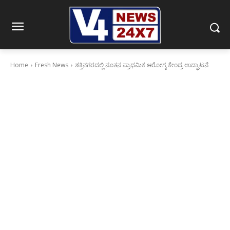
Home
Fresh News
ಶಕ್ತಿನಗರದಲ್ಲಿ ನೂತನ ಪ್ರಾಥಮಿಕ ಆರೋಗ್ಯ ಕೇಂದ್ರ ಉದ್ಘಾಟನೆ