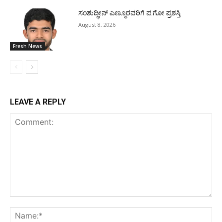
ಸಂಶುದ್ಧೀನ್ ಎಣ್ಮೂರವರಿಗೆ ಪ.ಗೋ ಪ್ರಶಸ್ತಿ
August 8, 2026
Fresh News
LEAVE A REPLY
Comment:
Na