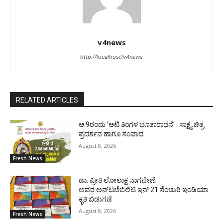
v4news
http://localhost/v4news
RELATED ARTICLES
ಆ.9ರಂದು ‘ಆಟಿ ತಿಂಗಳ ಭೂತಾರಾಧನೆ’ : ಸಾಕ್ಷ್ಯ ಚಿತ್ರ
ಪ್ರದರ್ಶನ ಹಾಗೂ ಸಂವಾದ
August 8, 2026
Fresh News
ಡಾ. ಪ್ರೀತಿ ಲೋಲಾಕ್ಷ ನಾಗವೇಣಿ
ಅವರ ಅನ್‌ಟಚೆಬಿಲಿಟಿ ಇನ್ 21 ಸೆಂಚುರಿ ಇಂಡಿಯಾ
ಕೃತಿ ಬಿಡುಗಡೆ
August 8, 2026
Fresh News