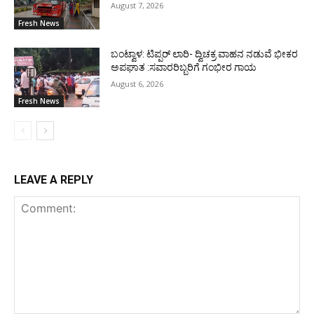
August 7, 2026
Fresh News
ಬಂಟ್ವಾಳ: ಟಿಪ್ಪರ್ ಲಾರಿ- ದ್ವಿಚಕ್ರ ವಾಹನ ನಡುವೆ ಭೀಕರ
ಅಪಘಾತ :ಸವಾರರಿಬ್ಬರಿಗೆ ಗಂಭೀರ ಗಾಯ
August 6, 2026
Fresh News
LEAVE A REPLY