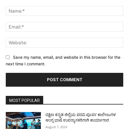
Comment:
Na
Ema
Web
Save my name, email, and website in this browser for the
next time I comment.
MOST POPULAR
ದಕ್ಷಿಣ ಕನ್ನಡ ಜಿಲ್ಲೆಯ ಪದವಿ ಪೂರ್ವ ಕಾಲೇಜುಗಳ
ಆಂಗ್ಲ ಭಾಷೆ ಉಪನ್ಯಾಸಕರಿಗಾಗಿ ಕಾರ್ಯಾಗಾರ
August 7, 2026