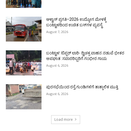
ಆಳ್ವಾಸ್ ಪ್ರಗತಿ–2026 ಉದ್ಯೋಗ ಮೇಳಕ್ಕೆ
ಬಂಟ್ವಾಳದಿಂದ ಉಚಿತ ಬಸ್‌ಗಳ ವ್ಯವಸ್ಥೆ
August 7, 2026
ಬಂಟ್ವಾಳ: ಟಿಪ್ಪರ್ ಲಾರಿ- ದ್ವಿಚಕ್ರ ವಾಹನ ನಡುವೆ ಭೀಕರ
ಅಪಘಾತ :ಸವಾರರಿಬ್ಬರಿಗೆ ಗಂಭೀರ ಗಾಯ
August 6, 2026
ಪುರಸಭೆಯಿಂದ ರಸ್ತೆ ಗುಂಡಿಗಳಿಗೆ ತಾತ್ಕಾಲಿಕ ಮುಕ್ತಿ
August 6, 2026
Load more