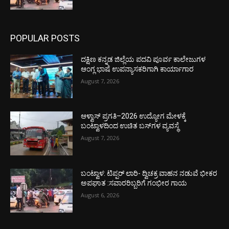
POPULAR POSTS
ದಕ್ಷಿಣ ಕನ್ನಡ ಜಿಲ್ಲೆಯ ಪದವಿ ಪೂರ್ವ ಕಾಲೇಜುಗಳ
ಆಂಗ್ಲ ಭಾಷೆ ಉಪನ್ಯಾಸಕರಿಗಾಗಿ ಕಾರ್ಯಾಗಾರ
August 7, 2026
ಆಳ್ವಾಸ್ ಪ್ರಗತಿ–2026 ಉದ್ಯೋಗ ಮೇಳಕ್ಕೆ
ಬಂಟ್ವಾಳದಿಂದ ಉಚಿತ ಬಸ್‌ಗಳ ವ್ಯವಸ್ಥೆ
August 7, 2026
ಬಂಟ್ವಾಳ: ಟಿಪ್ಪರ್ ಲಾರಿ- ದ್ವಿಚಕ್ರ ವಾಹನ ನಡುವೆ ಭೀಕರ
ಅಪಘಾತ :ಸವಾರರಿಬ್ಬರಿಗೆ ಗಂಭೀರ ಗಾಯ
August 6, 2026