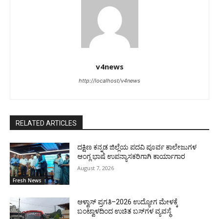
v4news
http://localhost/v4news
RELATED ARTICLES
ದಕ್ಷಿಣ ಕನ್ನಡ ಜಿಲ್ಲೆಯ ಪದವಿ ಪೂರ್ವ ಕಾಲೇಜುಗಳ
ಆಂಗ್ಲ ಭಾಷೆ ಉಪನ್ಯಾಸಕರಿಗಾಗಿ ಕಾರ್ಯಾಗಾರ
August 7, 2026
Fresh News
ಆಳ್ವಾಸ್ ಪ್ರಗತಿ–2026 ಉದ್ಯೋಗ ಮೇಳಕ್ಕೆ
ಬಂಟ್ವಾಳದಿಂದ ಉಚಿತ ಬಸ್‌ಗಳ ವ್ಯವಸ್ಥೆ