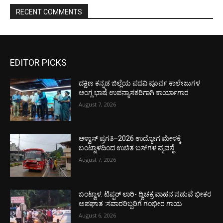
RECENT COMMENTS
EDITOR PICKS
ದಕ್ಷಿಣ ಕನ್ನಡ ಜಿಲ್ಲೆಯ ಪದವಿ ಪೂರ್ವ ಕಾಲೇಜುಗಳ
ಆಂಗ್ಲ ಭಾಷೆ ಉಪನ್ಯಾಸಕರಿಗಾಗಿ ಕಾರ್ಯಾಗಾರ
August 7, 2026
ಆಳ್ವಾಸ್ ಪ್ರಗತಿ–2026 ಉದ್ಯೋಗ ಮೇಳಕ್ಕೆ
ಬಂಟ್ವಾಳದಿಂದ ಉಚಿತ ಬಸ್‌ಗಳ ವ್ಯವಸ್ಥೆ
August 7, 2026
ಬಂಟ್ವಾಳ: ಟಿಪ್ಪರ್ ಲಾರಿ- ದ್ವಿಚಕ್ರ ವಾಹನ ನಡುವೆ ಭೀಕರ
ಅಪಘಾತ :ಸವಾರರಿಬ್ಬರಿಗೆ ಗಂಭೀರ ಗಾಯ
August 6, 2026