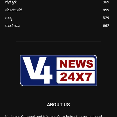
ಪುತ್ತೂರು
969
ಮೂಡಬಿದರೆ
859
ರಾಜ್ಯ
829
ರಾಜಕೀಯ
662
ABOUT US
V4 News Channel and V4news.Com being the most loved