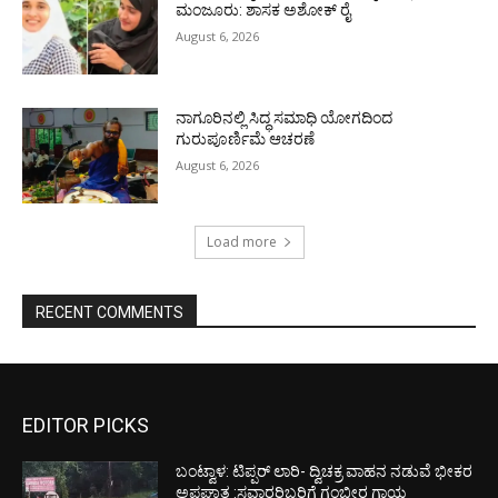
ಮಂಜೂರು: ಶಾಸಕ ಅಶೋಕ್ ರೈ
August 6, 2026
ನಾಗೂರಿನಲ್ಲಿ ಸಿದ್ಧ ಸಮಾಧಿ ಯೋಗದಿಂದ
ಗುರುಪೂರ್ಣಿಮೆ ಆಚರಣೆ
August 6, 2026
Load more
RECENT COMMENTS
EDITOR PICKS
ಬಂಟ್ವಾಳ: ಟಿಪ್ಪರ್ ಲಾರಿ- ದ್ವಿಚಕ್ರ ವಾಹನ ನಡುವೆ ಭೀಕರ
ಅಪಘಾತ :ಸವಾರರಿಬ್ಬರಿಗೆ ಗಂಭೀರ ಗಾಯ