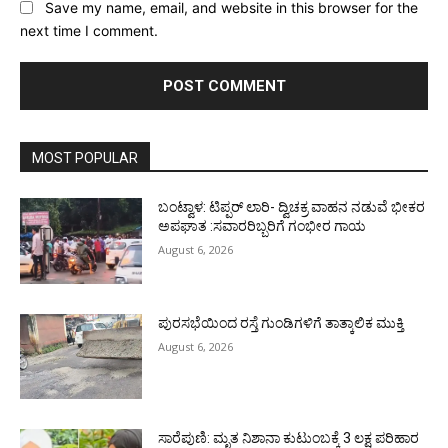
Save my name, email, and website in this browser for the
next time I comment.
MOST POPULAR
ಬಂಟ್ವಾಳ: ಟಿಪ್ಪರ್ ಲಾರಿ- ದ್ವಿಚಕ್ರ ವಾಹನ ನಡುವೆ ಭೀಕರ
ಅಪಘಾತ :ಸವಾರರಿಬ್ಬರಿಗೆ ಗಂಭೀರ ಗಾಯ
August 6, 2026
ಪುರಸಭೆಯಿಂದ ರಸ್ತೆ ಗುಂಡಿಗಳಿಗೆ ತಾತ್ಕಾಲಿಕ ಮುಕ್ತಿ
August 6, 2026
ಸಾರೆಪುಣಿ: ಮೃತ ನಿಶಾನಾ ಕುಟುಂಬಕ್ಕೆ 3 ಲಕ್ಷ ಪರಿಹಾರ