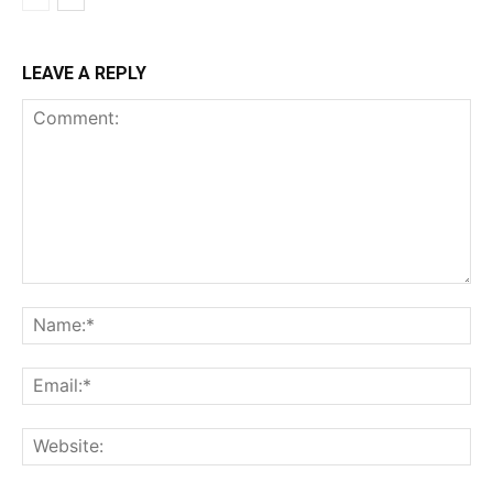
LEAVE A REPLY
Comment:
Na
Ema
Web