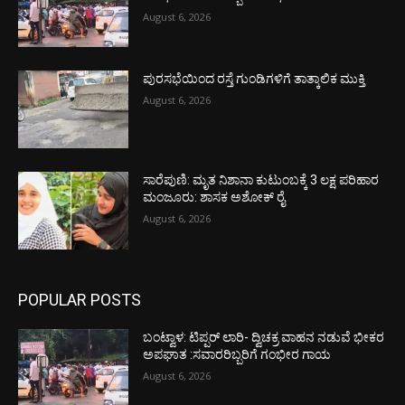
August 6, 2026
ಪುರಸಭೆಯಿಂದ ರಸ್ತೆ ಗುಂಡಿಗಳಿಗೆ ತಾತ್ಕಾಲಿಕ ಮುಕ್ತಿ
August 6, 2026
ಸಾರೆಪುಣಿ: ಮೃತ ನಿಶಾನಾ ಕುಟುಂಬಕ್ಕೆ 3 ಲಕ್ಷ ಪರಿಹಾರ
ಮಂಜೂರು: ಶಾಸಕ ಅಶೋಕ್ ರೈ
August 6, 2026
POPULAR POSTS
ಬಂಟ್ವಾಳ: ಟಿಪ್ಪರ್ ಲಾರಿ- ದ್ವಿಚಕ್ರ ವಾಹನ ನಡುವೆ ಭೀಕರ
ಅಪಘಾತ :ಸವಾರರಿಬ್ಬರಿಗೆ ಗಂಭೀರ ಗಾಯ
August 6, 2026