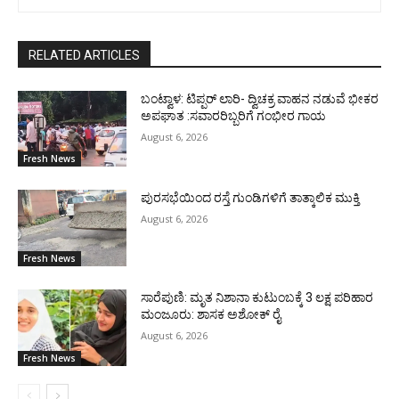
RELATED ARTICLES
ಬಂಟ್ವಾಳ: ಟಿಪ್ಪರ್ ಲಾರಿ- ದ್ವಿಚಕ್ರ ವಾಹನ ನಡುವೆ ಭೀಕರ
ಅಪಘಾತ :ಸವಾರರಿಬ್ಬರಿಗೆ ಗಂಭೀರ ಗಾಯ
August 6, 2026
Fresh News
ಪುರಸಭೆಯಿಂದ ರಸ್ತೆ ಗುಂಡಿಗಳಿಗೆ ತಾತ್ಕಾಲಿಕ ಮುಕ್ತಿ
August 6, 2026
Fresh News
ಸಾರೆಪುಣಿ: ಮೃತ ನಿಶಾನಾ ಕುಟುಂಬಕ್ಕೆ 3 ಲಕ್ಷ ಪರಿಹಾರ
ಮಂಜೂರು: ಶಾಸಕ ಅಶೋಕ್ ರೈ
August 6, 2026
Fresh News