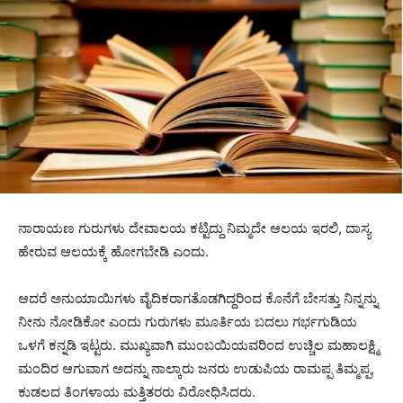
ನಾರಾಯಣ ಗುರುಗಳು ದೇವಾಲಯ ಕಟ್ಟಿದ್ದು ನಿಮ್ಮದೇ ಆಲಯ ಇರಲಿ, ದಾಸ್ಯ
ಹೇರುವ ಆಲಯಕ್ಕೆ ಹೋಗಬೇಡಿ ಎಂದು.
ಆದರೆ ಅನುಯಾಯಿಗಳು ವೈದಿಕರಾಗತೊಡಗಿದ್ದರಿಂದ ಕೊನೆಗೆ ಬೇಸತ್ತು ನಿನ್ನನ್ನು
ನೀನು ನೋಡಿಕೋ ಎಂದು ಗುರುಗಳು ಮೂರ್ತಿಯ ಬದಲು ಗರ್ಭಗುಡಿಯ
ಒಳಗೆ ಕನ್ನಡಿ ಇಟ್ಟರು. ಮುಖ್ಯವಾಗಿ ಮುಂಬಯಿಯವರಿಂದ ಉಚ್ಚಿಲ ಮಹಾಲಕ್ಷ್ಮಿ
ಮಂದಿರ ಆಗುವಾಗ ಅದನ್ನು ನಾಲ್ಕಾರು ಜನರು ಉಡುಪಿಯ ರಾಮಪ್ಪ ತಿಮ್ಮಪ್ಪ,
ಕುಡಲದ ತಿಂಗಳಾಯ ಮತ್ತಿತರರು ವಿರೋಧಿಸಿದರು.