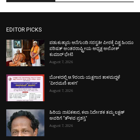
EDITOR PICKS
ಪಡುಕುತ್ಯಾರು ಆನೆಗುಂದಿ ಸರಸ್ವತೀ ಪೀಠಕ್ಕೆ ವಿಶ್ವ ಹಿಂದೂ
ಪರಿಷತ್ ಅಂತರರಾಷ್ಟ್ರೀಯ ಅಧ್ಯಕ್ಷ ಅಲೋಕ್
ಕುಮಾರ್ ಭೇಟಿ
August 7, 2026
ಬೋಳದಲ್ಲಿ ಆ.9ರಂದು ಯಕ್ಷಗಾನ ತಾಳಮದ್ದಳೆ
‘ವೀರಮಣಿ ಕಾಳಗ’
August 7, 2026
ಹಿರಿಯ ನಾಟಕಕಾರ, ಕಲಾ ನಿರ್ದೇಶಕ ತಮ್ಮ ಲಕ್ಷಣ್
ಅವರಿಗೆ “ತೌಳವ ಪ್ರಶಸ್ತಿ”
August 7, 2026