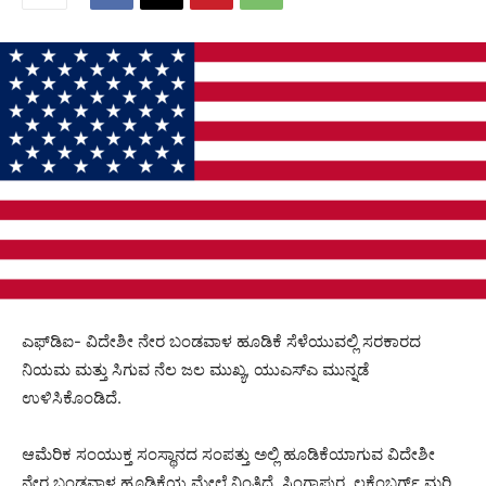
ಎಫ್‍ಡಿಐ- ವಿದೇಶೀ ನೇರ ಬಂಡವಾಳ ಹೂಡಿಕೆ ಸೆಳೆಯುವಲ್ಲಿ ಸರಕಾರದ
ನಿಯಮ ಮತ್ತು ಸಿಗುವ ನೆಲ ಜಲ ಮುಖ್ಯ, ಯುಎಸ್‍ಎ ಮುನ್ನಡೆ
ಉಳಿಸಿಕೊಂಡಿದೆ.
ಆಮೆರಿಕ ಸಂಯುಕ್ತ ಸಂಸ್ಥಾನದ ಸಂಪತ್ತು ಅಲ್ಲಿ ಹೂಡಿಕೆಯಾಗುವ ವಿದೇಶೀ
ನೇರ ಬಂಡವಾಳ ಹೂಡಿಕೆಯ ಮೇಲೆ ನಿಂತಿದೆ. ಸಿಂಗಾಪುರ, ಲಕ್ಸೆಂಬರ್ಗ್ ಮರಿ