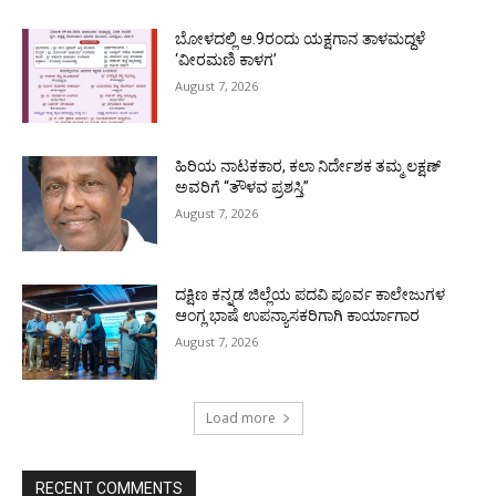
ಬೋಳದಲ್ಲಿ ಆ.9ರಂದು ಯಕ್ಷಗಾನ ತಾಳಮದ್ದಳೆ
‘ವೀರಮಣಿ ಕಾಳಗ’
August 7, 2026
ಹಿರಿಯ ನಾಟಕಕಾರ, ಕಲಾ ನಿರ್ದೇಶಕ ತಮ್ಮ ಲಕ್ಷಣ್
ಅವರಿಗೆ “ತೌಳವ ಪ್ರಶಸ್ತಿ”
August 7, 2026
ದಕ್ಷಿಣ ಕನ್ನಡ ಜಿಲ್ಲೆಯ ಪದವಿ ಪೂರ್ವ ಕಾಲೇಜುಗಳ
ಆಂಗ್ಲ ಭಾಷೆ ಉಪನ್ಯಾಸಕರಿಗಾಗಿ ಕಾರ್ಯಾಗಾರ
August 7, 2026
Load more
RECENT COMMENTS