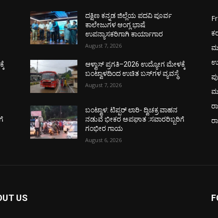
ದಕ್ಷಿಣ ಕನ್ನಡ ಜಿಲ್ಲೆಯ ಪದವಿ ಪೂರ್ವ
F
ಕಾಲೇಜುಗಳ ಆಂಗ್ಲ ಭಾಷೆ
ಕ
ಉಪನ್ಯಾಸಕರಿಗಾಗಿ ಕಾರ್ಯಾಗಾರ
August 7, 2026
ಮ
ಉ
ಕೆ
ಆಳ್ವಾಸ್ ಪ್ರಗತಿ–2026 ಉದ್ಯೋಗ ಮೇಳಕ್ಕೆ
ಬಂಟ್ವಾಳದಿಂದ ಉಚಿತ ಬಸ್‌ಗಳ ವ್ಯವಸ್ಥೆ
ಪು
August 7, 2026
ಮ
ರಾ
ಬಂಟ್ವಾಳ: ಟಿಪ್ಪರ್ ಲಾರಿ- ದ್ವಿಚಕ್ರ ವಾಹನ
ಗೆ
ನಡುವೆ ಭೀಕರ ಅಪಘಾತ :ಸವಾರರಿಬ್ಬರಿಗೆ
ರ
ಗಂಭೀರ ಗಾಯ
August 6, 2026
OUT US
F