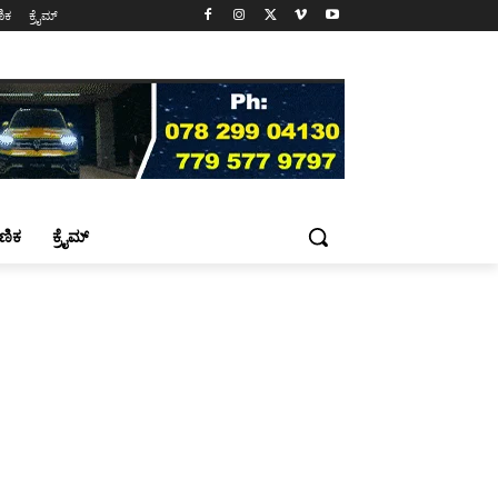
ಷಣಿಕ
ಕ್ರೈಮ್
್ಷಣಿಕ
ಕ್ರೈಮ್