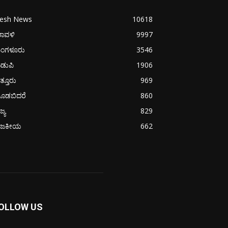
resh News
10618
ರಾವಳಿ
9997
ಂಗಳೂರು
3546
ಡುಪಿ
1906
ತ್ತೂರು
969
ೂಡಬಿದರೆ
860
ಜ್ಯ
829
ಾಜಕೀಯ
662
OLLOW US