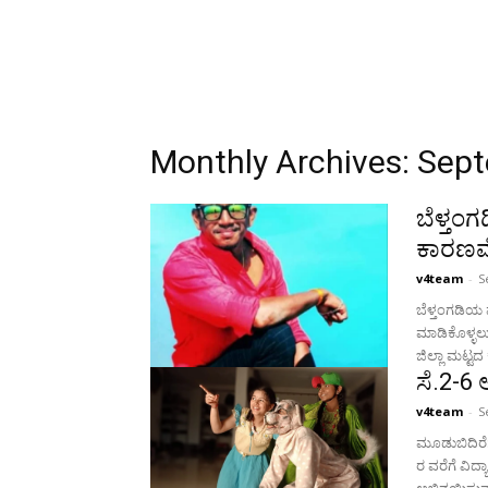
Monthly Archives: Sep
ಬೆಳ್ತಂಗ
ಕಾರಣವ
v4team
-
S
ಬೆಳ್ತಂಗಡಿಯ ಪ
ಮಾಡಿಕೊಳ್ಳಲು
ಜಿಲ್ಲಾ ಮಟ್ಟ
ಸೆ.2-6 
v4team
-
S
ಮೂಡುಬಿದಿರೆ: 
ರ ವರೆಗೆ ವಿದ್