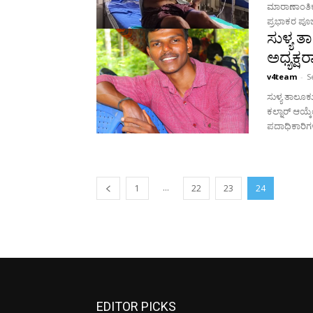
ಮಾರಾಣಾಂತಿಕ 
ಸುಳ್ಯ 
ಅಧ್ಯಕ್
v4team
-
S
ಸುಳ್ಯ ತಾಲೂ
ಕಲ್ನಾರ್ ಆಯ್ಕೆ
ಪದಾಧಿಕಾರಿಗಳ
...
1
22
23
24
EDITOR PICKS