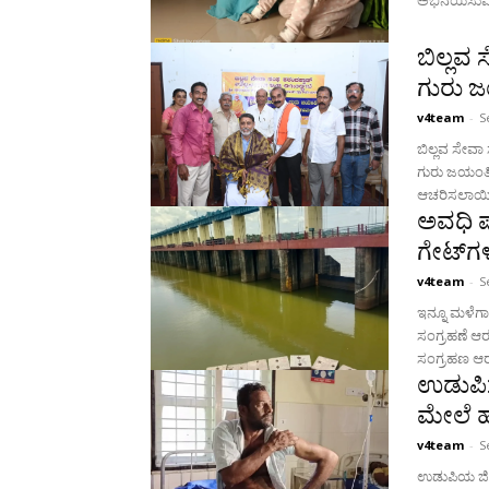
ಅಭಿನಯಿಸುವ,
ಬಿಲ್ಲವ
ಗುರು 
v4team
-
S
ಬಿಲ್ಲವ ಸೇವ
ಗುರು ಜಯಂತಿಯನ್ನು ಶ್ರೀ ನಾರಾಯಣ ಗುರು ಸಭಾ ಮ
ಆಚರಿಸಲಾಯಿತು
ಅವಧಿ ಪೂ
ಗೇಟ್‍ಗಳ
v4team
-
S
ಇನ್ನೂ ಮಳೆಗಾಲ
ಸಂಗ್ರಹಣೆ ಆರಂ
ಸಂಗ್ರಹಣ ಆರಂ
ಉಡುಪಿ:
ಮೇಲೆ ಹಲ
v4team
-
S
ಉಡುಪಿಯ ಜಿಲ