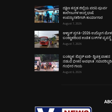
ದಕ್ಷಿಣ ಕನ್ನಡ ಜಿಲ್ಲೆಯ ಪದವಿ ಪೂರ್ವ
ಕಾಲೇಜುಗಳ ಆಂಗ್ಲ ಭಾಷೆ
ಉಪನ್ಯಾಸಕರಿಗಾಗಿ ಕಾರ್ಯಾಗಾರ
August 7, 2026
ಆಳ್ವಾಸ್ ಪ್ರಗತಿ–2026 ಉದ್ಯೋಗ ಮೇಳಕ್
ಬಂಟ್ವಾಳದಿಂದ ಉಚಿತ ಬಸ್‌ಗಳ ವ್ಯವಸ್ಥೆ
August 7, 2026
ಬಂಟ್ವಾಳ: ಟಿಪ್ಪರ್ ಲಾರಿ- ದ್ವಿಚಕ್ರ ವಾಹನ
ನಡುವೆ ಭೀಕರ ಅಪಘಾತ :ಸವಾರರಿಬ್ಬರಿ
ಗಂಭೀರ ಗಾಯ
August 6, 2026
AB