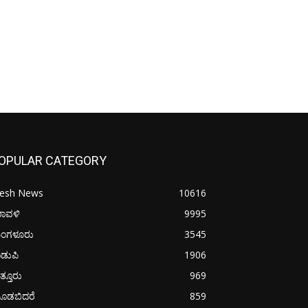
OPULAR CATEGORY
resh News
10616
ರಾವಳಿ
9995
ಂಗಳೂರು
3545
ಡುಪಿ
1906
ತ್ತೂರು
969
ೂಡಬಿದರೆ
859