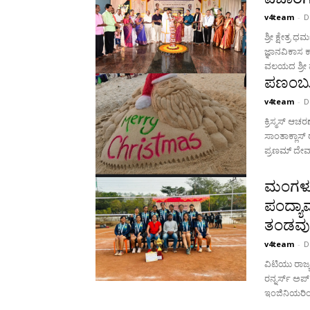
v4team
-
D
ಶ್ರೀ ಕ್ಷೇತ್ರ 
ಜ್ಞಾನವಿಕಾಸ 
ವಲಯದ ಶ್ರೀ ಪ
ಪಣಂಬೂರ
v4team
-
D
ಕ್ರಿಸ್ಮಸ್ ಆ
ಸಾಂತಾಕ್ಲಾಸ್ ರಚಿಸಿ ಗಮನ ಸೆಳೆದಿ
ಪ್ರಣಮ್ ದೇವಾ
ಮಂಗಳೂರ
ಪಂದ್ಯಾ
ತಂಡವು 
v4team
-
D
ವಿಟಿಯು ರಾಜ್
ರನ್ನರ್ಸ್ ಅಪ್ ಆಗಿ ಹೊರಹೊಮ
ಇಂಜಿನಿಯರಿಂಗ