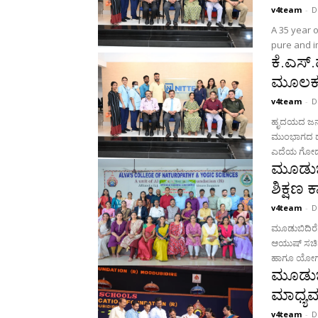
v4team
-
D
A 35 year 
pure and i
ಕೆ.ಎಸ್.ಹ
ಮೂಲಕ ಹ
v4team
-
D
ಹೃದಯದ ಜನ್ಮ
ಮುಂಭಾಗದ ಥೋರ
ಎದೆಯ ಗೋಡೆಯ
ಮೂಡುಬಿ
ಶಿಕ್ಷಣ
v4team
-
D
ಮೂಡುಬಿದಿರೆ: 
ಆಯುಷ್ ಸಚಿವಾ
ಹಾಗೂ ಯೋಗ ವಿ
ಮೂಡುಬಿದ
ಮಾಧ್ಯಮ
v4team
-
D