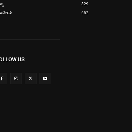
ಜ್ಯ
829
ಾಜಕೀಯ
662
OLLOW US