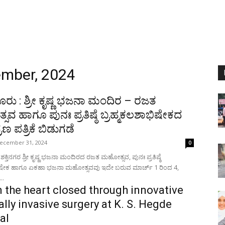
ember, 2024
ು : ಶ್ರೀ ಕೃಷ್ಣ ಭಜನಾ ಮಂದಿರ – ರಜತ
ವ ಹಾಗೂ ಪುನಃ ಪ್ರತಿಷ್ಠೆ ಬ್ರಹ್ಮಕಲಶಾಭಿಷೇಕದ
 ಪತ್ರಿಕೆ ಬಿಡುಗಡೆ
ecember 31, 2024
0
ಕ್ತಿನಗರ ಶ್ರೀ ಕೃಷ್ಣ ಭಜನಾ ಮಂದಿರದ ರಜತ ಮಹೋತ್ಸವ, ಪುನಃ ಪ್ರತಿಷ್ಠೆ
ಭಿಷೇಕ ಹಾಗೂ ಏಕಹಾ ಭಜನಾ ಮಹೋತ್ಸವವು ಇದೇ ಬರುವ ಮಾರ್ಚ್ 1 ರಿಂದ 4,
..
n the heart closed through innovative
lly invasive surgery at K. S. Hegde
al