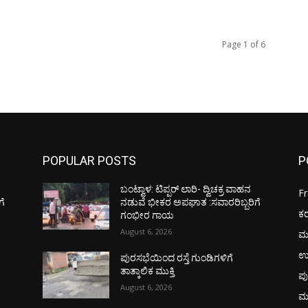
Page 1 of 6
POPULAR POSTS
P
ಬಂಟ್ವಾಳ: ಟಿಪ್ಪರ್ ಲಾರಿ- ದ್ವಿಚಕ್ರ ವಾಹನ
F
ಗೆ
ನಡುವೆ ಭೀಕರ ಅಪಘಾತ :ಸವಾರರಿಬ್ಬರಿಗೆ
ಕ
ಗಂಭೀರ ಗಾಯ
August 6, 2026
ಮ
ಉ
ಪುರಸಭೆಯಿಂದ ರಸ್ತೆ ಗುಂಡಿಗಳಿಗೆ
ತಾತ್ಕಾಲಿಕ ಮುಕ್ತಿ
ಪು
August 6, 2026
ಮ