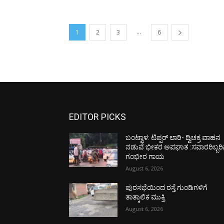
...
1
2
3
6
EDITOR PICKS
ಬಂಟ್ವಾಳ: ಟಿಪ್ಪರ್ ಲಾರಿ- ದ್ವಿಚಕ್ರ ವಾಹನ
ನಡುವೆ ಭೀಕರ ಅಪಘಾತ :ಸವಾರರಿಬ್ಬರಿ
ಗಂಭೀರ ಗಾಯ
August 6, 2026
ಪುರಸಭೆಯಿಂದ ರಸ್ತೆ ಗುಂಡಿಗಳಿಗೆ
ತಾತ್ಕಾಲಿಕ ಮುಕ್ತಿ
August 6, 2026