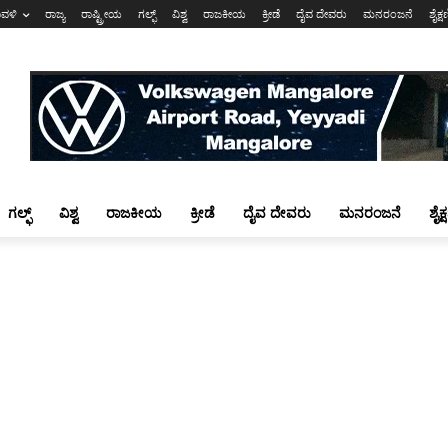
ಾವಳಿ
ರಾಜ್ಯ
ರಾಷ್ಟ್ರೀಯ
ಗಲ್ಫ್
ವಿಶ್ವ
ರಾಜಕೀಯ
ಕ್ರೀಡೆ
ದೈವ ದೇವರು
ಮನರಂಜನೆ
ಶೈಕ್
ಗಲ್ಫ್
ವಿಶ್ವ
ರಾಜಕೀಯ
ಕ್ರೀಡೆ
ದೈವ ದೇವರು
ಮನರಂಜನೆ
ಶೈಕ