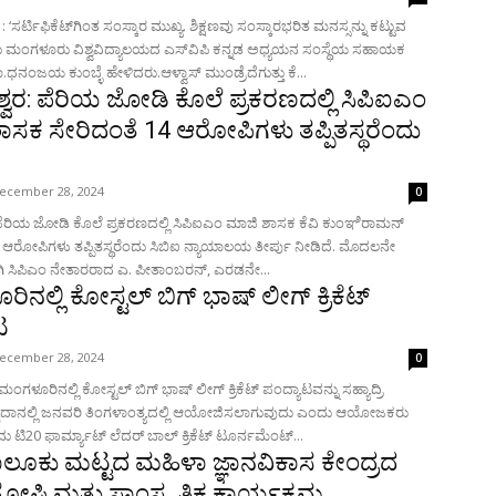
 ‘ಸರ್ಟಿಫಿಕೆಟ್‌ಗಿಂತ ಸಂಸ್ಕಾರ ಮುಖ್ಯ. ಶಿಕ್ಷಣವು ಸಂಸ್ಕಾರಭರಿತ ಮನಸ್ಸನ್ನು ಕಟ್ಟುವ
ಂದು ಮಂಗಳೂರು ವಿಶ್ವವಿದ್ಯಾಲಯದ ಎಸ್‌ವಿಪಿ ಕನ್ನಡ ಅಧ್ಯಯನ ಸಂಸ್ಥೆಯ ಸಹಾಯಕ
ಾ.ಧನಂಜಯ ಕುಂಬ್ಳೆ ಹೇಳಿದರು.ಆಳ್ವಾಸ್ ಮುಂಡ್ರೆದೆಗುತ್ತು ಕೆ...
ವರ: ಪೆರಿಯ ಜೋಡಿ ಕೊಲೆ ಪ್ರಕರಣದಲ್ಲಿ ಸಿಪಿಐಎಂ
ಾಸಕ ಸೇರಿದಂತೆ 14 ಆರೋಪಿಗಳು ತಪ್ಪಿತಸ್ಥರೆಂದು
ecember 28, 2024
0
ಪೆರಿಯ ಜೋಡಿ ಕೊಲೆ ಪ್ರಕರಣದಲ್ಲಿ ಸಿಪಿಐಎಂ ಮಾಜಿ ಶಾಸಕ ಕೆವಿ ಕುಂಞಿರಾಮನ್
ಆರೋಪಿಗಳು ತಪ್ಪಿತಸ್ಥರೆಂದು ಸಿಬಿಐ ನ್ಯಾಯಾಲಯ ತೀರ್ಪು ನೀಡಿದೆ. ಮೊದಲನೇ
ಸಿಪಿಎಂ ನೇತಾರರಾದ ಎ. ಪೀತಾಂಬರನ್, ಎರಡನೇ...
ನಲ್ಲಿ ಕೋಸ್ಟಲ್ ಬಿಗ್ ಭಾಷ್ ಲೀಗ್ ಕ್ರಿಕೆಟ್
ಟ
ecember 28, 2024
0
ಳೂರಿನಲ್ಲಿ ಕೋಸ್ಟಲ್ ಬಿಗ್ ಭಾಷ್ ಲೀಗ್ ಕ್ರಿಕೆಟ್ ಪಂದ್ಯಾಟವನ್ನು ಸಹ್ಯಾದ್ರಿ
ದಾನಲ್ಲಿ ಜನವರಿ ತಿಂಗಳಾಂತ್ಯದಲ್ಲಿ ಆಯೋಜಿಸಲಾಗುವುದು ಎಂದು ಆಯೋಜಕರು
ಇದು ಟಿ20 ಫಾರ್ಮ್ಯಾಟ್ ಲೆದರ್ ಬಾಲ್ ಕ್ರಿಕೆಟ್ ಟೂರ್ನಮೆಂಟ್...
 ತಾಲೂಕು ಮಟ್ಟದ ಮಹಿಳಾ ಜ್ಞಾನವಿಕಾಸ ಕೇಂದ್ರದ
ಷ್ಠಿ ಮತ್ತು ಸಾಂಸ್ಕೃತಿಕ ಕಾರ್ಯಕ್ರಮ