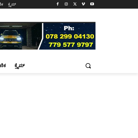
ಷಣಿಕ
ಕ್ರೈಮ್
್ಷಣಿಕ
ಕ್ರೈಮ್