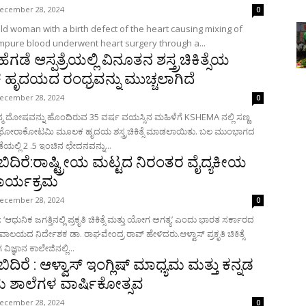
ecember 28, 2024
0
old woman with a birth defect of the heart causing mixing of
mpure blood underwent heart surgery through a...
ೆಗಡೆ ಆಸ್ಪತ್ರೆಯಲ್ಲಿ ವಿನೂತನ ಶಸ್ತ್ರಚಿಕಿತ್ಸೆಯ
ೃದಯದ ರಂಧ್ರವನ್ನು ಮುಚ್ಚಲಾಗಿದೆ
ecember 28, 2024
0
 ದೋಷವನ್ನು ಹೊಂದಿರುವ 35 ವರ್ಷ ವಯಸ್ಸಿನ ಮಹಿಳೆಗೆ KSHEMA ನಲ್ಲಿ ಸಣ್ಣ
ಾಕೋಟಮಿ ಮೂಲಕ ಹೃದಯ ಶಸ್ತ್ರಚಿಕಿತ್ಸೆ ಮಾಡಲಾಯಿತು. ಬಲ ಮುಂಭಾಗದ
ಲ್ಲಿ 2 .5 ಇಂಚಿನ ಛೇದನವನ್ನು...
ದಿರೆ:ರಾಷ್ಟ್ರೀಯ ಮಟ್ಟದ ನಿರಂತರ ವೈದ್ಯಕೀಯ
 ಕಾರ್ಯಕ್ರಮ
ecember 28, 2024
0
‘ಆಧುನಿಕ ಜಗತ್ತಿನಲ್ಲಿ ಪ್ರಕೃತಿ ಚಿಕಿತ್ಸೆ ಮತ್ತು ಯೋಗ ಅಗತ್ಯ’ ಎಂದು ಭಾರತ ಸರ್ಕಾರದ
ಲಯದ ನಿರ್ದೇಶಕ ಡಾ. ರಾಘವೇಂದ್ರ ರಾವ್ ಹೇಳಿದರು.ಆಳ್ವಾಸ್ ಪ್ರಕೃತಿ ಚಿಕಿತ್ಸೆ
ಜ್ಞಾನ ಕಾಲೇಜಿನಲ್ಲಿ...
ಿರೆ : ಆಳ್ವಾಸ್ ಇಂಗ್ಲಿಷ್ ಮಾಧ್ಯಮ ಮತ್ತು ಕನ್ನಡ
 ಶಾಲೆಗಳ ವಾರ್ಷಿಕೋತ್ಸವ
ecember 28, 2024
0