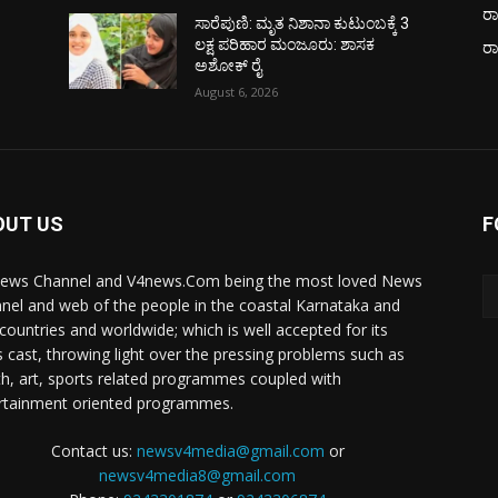
ರಾ
ಸಾರೆಪುಣಿ: ಮೃತ ನಿಶಾನಾ ಕುಟುಂಬಕ್ಕೆ 3
ಲಕ್ಷ ಪರಿಹಾರ ಮಂಜೂರು: ಶಾಸಕ
ರ
ಅಶೋಕ್ ರೈ
August 6, 2026
OUT US
F
ews Channel and V4news.Com being the most loved News
nel and web of the people in the coastal Karnataka and
 countries and worldwide; which is well accepted for its
 cast, throwing light over the pressing problems such as
th, art, sports related programmes coupled with
rtainment oriented programmes.
Contact us:
newsv4media@gmail.com
or
newsv4media8@gmail.com