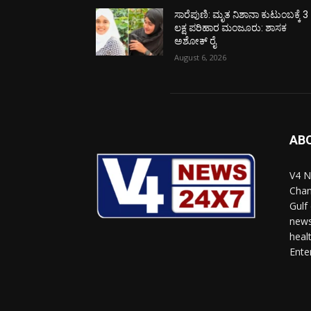
ಸಾರೆಪುಣಿ: ಮೃತ ನಿಶಾನಾ ಕುಟುಂಬಕ್ಕೆ 3
ಲಕ್ಷ ಪರಿಹಾರ ಮಂಜೂರು: ಶಾಸಕ
ಅಶೋಕ್ ರೈ
August 6, 2026
AB
V4 N
Chan
Gulf
news
heal
Ente