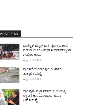
MOST READ
ಬಂಟ್ವಾಳ: ಟಿಪ್ಪರ್ ಲಾರಿ- ದ್ವಿಚಕ್ರ ವಾಹನ
ನಡುವೆ ಭೀಕರ ಅಪಘಾತ :ಸವಾರರಿಬ್ಬರಿಗೆ
ಗಂಭೀರ ಗಾಯ
August 6, 2026
ಪುರಸಭೆಯಿಂದ ರಸ್ತೆ ಗುಂಡಿಗಳಿಗೆ
ತಾತ್ಕಾಲಿಕ ಮುಕ್ತಿ
August 6, 2026
ಸಾರೆಪುಣಿ: ಮೃತ ನಿಶಾನಾ ಕುಟುಂಬಕ್ಕೆ 3
ಲಕ್ಷ ಪರಿಹಾರ ಮಂಜೂರು: ಶಾಸಕ
ಅಶೋಕ್ ರೈ