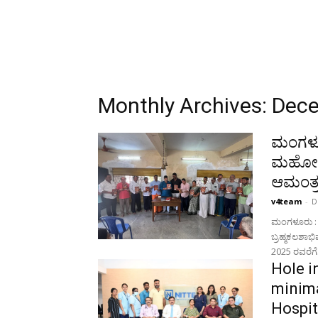
Monthly Archives: Dec
ಮಂಗಳೂರ
ಮಹೋತ್ಸ
ಆಮಂತ್ರಣ
v4team
-
D
ಮಂಗಳೂರು : ಶ
ಬ್ರಹ್ಮಕಲಶಾ
2025 ರವರೆಗೆ.
Hole i
minima
Hospit