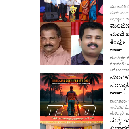
ಮೂಡುಬಿದಿರೆ :
ಪ್ರಕ್ರಿಯೆ ಎ
ಪ್ರಾಧ್ಯಾಪಕ ಡ
ಮಂಜೇಶ್
ಮಾಜಿ ಶ
ತೀರ್ಪು
v4team
-
D
ಮಂಜೇಶ್ವರ: 
ಸೇರಿದಂತೆ 14 
ಆರೋಪಿಯಾಗಿ 
ಮಂಗಳೂರಿ
ಪಂದ್ಯಾ
v4team
-
D
ಮಂಗಳೂರು: ಮಂಗ
ಕಾಲೇಜಿನ ಮೈ
ಹೇಳಿದ್ದಾರೆ. 
ಸುಳ್ಯ:
ವಿಚಾರಗೋ