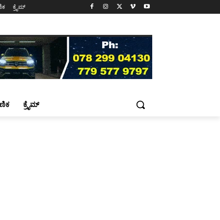
ಷಣಿಕ
ಕ್ರೈಮ್
್ಷಣಿಕ
ಕ್ರೈಮ್