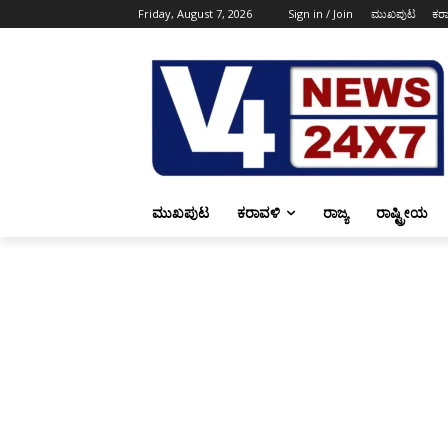
Friday, August 7, 2026
Sign in / Join
ಮುಖಪುಟ
ಕರ
ಮುಖಪುಟ
ಕರಾವಳಿ
ರಾಜ್ಯ
ರಾಷ್ಟ್ರೀಯ