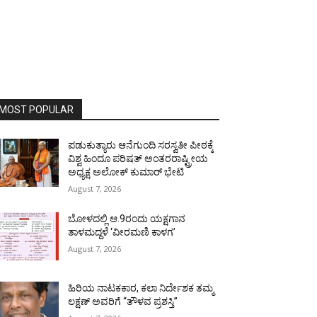
MOST POPULAR
ಪಡುಕುತ್ಯಾರು ಆನೆಗುಂದಿ ಸರಸ್ವತೀ ಪೀಠಕ್ಕೆ
ವಿಶ್ವ ಹಿಂದೂ ಪರಿಷತ್ ಅಂತರರಾಷ್ಟ್ರೀಯ
ಅಧ್ಯಕ್ಷ ಅಲೋಕ್ ಕುಮಾರ್ ಭೇಟಿ
August 7, 2026
ಬೋಳದಲ್ಲಿ ಆ.9ರಂದು ಯಕ್ಷಗಾನ
ತಾಳಮದ್ದಳೆ ‘ವೀರಮಣಿ ಕಾಳಗ’
August 7, 2026
ಹಿರಿಯ ನಾಟಕಕಾರ, ಕಲಾ ನಿರ್ದೇಶಕ ತಮ್ಮ
ಲಕ್ಷಣ್ ಅವರಿಗೆ “ತೌಳವ ಪ್ರಶಸ್ತಿ”