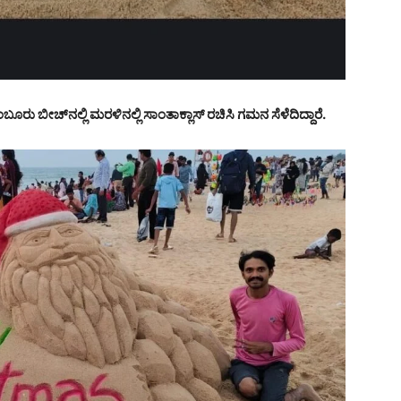
ರು ಬೀಚ್‌ನಲ್ಲಿ ಮರಳಿನಲ್ಲಿ ಸಾಂತಾಕ್ಲಾಸ್ ರಚಿಸಿ ಗಮನ ಸೆಳೆದಿದ್ದಾರೆ.