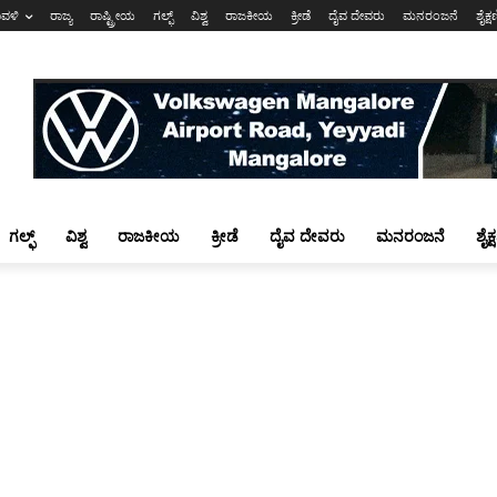
ಾವಳಿ
ರಾಜ್ಯ
ರಾಷ್ಟ್ರೀಯ
ಗಲ್ಫ್
ವಿಶ್ವ
ರಾಜಕೀಯ
ಕ್ರೀಡೆ
ದೈವ ದೇವರು
ಮನರಂಜನೆ
ಶೈಕ್
ಗಲ್ಫ್
ವಿಶ್ವ
ರಾಜಕೀಯ
ಕ್ರೀಡೆ
ದೈವ ದೇವರು
ಮನರಂಜನೆ
ಶೈಕ