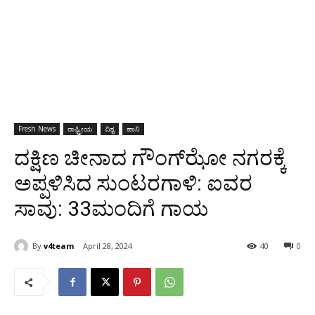
Fresh News
ರಾಷ್ಟ್ರೀಯ
ವಿಶ್ವ
ಹಾನಿ
ದಕ್ಷಿಣ ಚೀನಾದ ಗೌಂಗ್‌ಝೋ ನಗರಕ್ಕೆ
ಅಪ್ಪಳಿಸಿದ ಸುಂಟರಗಾಳಿ: ಐವರ
ಸಾವು: 33ಮಂದಿಗೆ ಗಾಯ
By
v4team
April 28, 2024
40
0