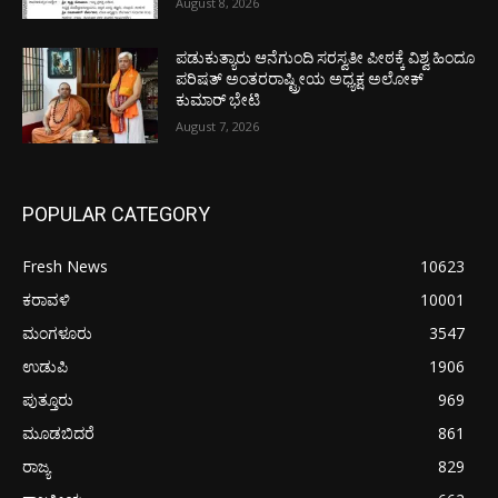
August 8, 2026
ಪಡುಕುತ್ಯಾರು ಆನೆಗುಂದಿ ಸರಸ್ವತೀ ಪೀಠಕ್ಕೆ ವಿಶ್ವ ಹಿಂದೂ
ಪರಿಷತ್ ಅಂತರರಾಷ್ಟ್ರೀಯ ಅಧ್ಯಕ್ಷ ಅಲೋಕ್
ಕುಮಾರ್ ಭೇಟಿ
August 7, 2026
POPULAR CATEGORY
Fresh News
10623
ಕರಾವಳಿ
10001
ಮಂಗಳೂರು
3547
ಉಡುಪಿ
1906
ಪುತ್ತೂರು
969
ಮೂಡಬಿದರೆ
861
ರಾಜ್ಯ
829