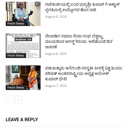
ಗಾಲಿಕುರ್ಚಿಯಲ್ಲಿ ಬಂದ ಭಾಗ್ಯಶ್ರೀ ಕುಲಾಲ್ ಗೆ ಆಳ್ವಾಸ್
ಪ್ರಗತಿಯಲ್ಲಿ ಉದ್ಯೋಗದ ಹೊಸ ದಾರಿ
August 8, 2026
Fresh News
ದೇವಾಡಿಗ ಸಮಾಜ ಸೇವಾ ಸಂಘ ಬೆಳ್ಳಣ್ಣು
ವಲಯದಿಂದ ಆಗಸ್ಟ್ 9ರಂದು ‘ಆಟಿಡೊಂಜಿ ದಿನ’
ಆಚರಣೆ
August 8, 2026
Fresh News
ಪಡುಕುತ್ಯಾರು ಆನೆಗುಂದಿ ಸರಸ್ವತೀ ಪೀಠಕ್ಕೆ ವಿಶ್ವ ಹಿಂದೂ
ಪರಿಷತ್ ಅಂತರರಾಷ್ಟ್ರೀಯ ಅಧ್ಯಕ್ಷ ಅಲೋಕ್
ಕುಮಾರ್ ಭೇಟಿ
August 7, 2026
Fresh News
LEAVE A REPLY