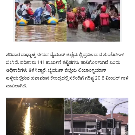
ಶನಿವಾರ ಮಧ್ಯಾಹ್ನ ನಗರದ ಬೈಯುನ್ ಜಿಲ್ಲೆಯಲ್ಲಿ ಪ್ರಬಲವಾದ ಸುಂಟರಗಾಳಿ
ಬೀಸಿದೆ. ಪರಿಣಾಮ 141 ಕಾರ್ಖಾನೆ ಕಟ್ಟಡಗಳು ಹಾನಿಗೊಳಗಾಗಿವೆ ಎಂದು
ಅಧಿಕಾರಿಗಳು ತಿಳಿಸಿದ್ದಾರೆ. ಬೈಯುನ್ ಜಿಲ್ಲೆಯ ಲಿಯಾಂಗ್ಟಿಯಾನ್
ಹಳ್ಳಿಯಲ್ಲಿರುವ ಹವಾಮಾನ ಕೇಂದ್ರದಲ್ಲಿ ಸೆಕೆಂಡಿಗೆ ಗರಿಷ್ಠ 20.6 ಮೀಟರ್ ಗಾಳಿ
ದಾಖಲಾಗಿದೆ.