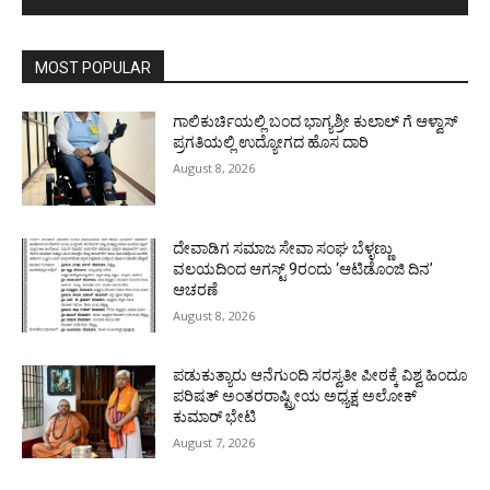
MOST POPULAR
ಗಾಲಿಕುರ್ಚಿಯಲ್ಲಿ ಬಂದ ಭಾಗ್ಯಶ್ರೀ ಕುಲಾಲ್ ಗೆ ಆಳ್ವಾಸ್
ಪ್ರಗತಿಯಲ್ಲಿ ಉದ್ಯೋಗದ ಹೊಸ ದಾರಿ
August 8, 2026
ದೇವಾಡಿಗ ಸಮಾಜ ಸೇವಾ ಸಂಘ ಬೆಳ್ಳಣ್ಣು
ವಲಯದಿಂದ ಆಗಸ್ಟ್ 9ರಂದು ‘ಆಟಿಡೊಂಜಿ ದಿನ’
ಆಚರಣೆ
August 8, 2026
ಪಡುಕುತ್ಯಾರು ಆನೆಗುಂದಿ ಸರಸ್ವತೀ ಪೀಠಕ್ಕೆ ವಿಶ್ವ ಹಿಂದೂ
ಪರಿಷತ್ ಅಂತರರಾಷ್ಟ್ರೀಯ ಅಧ್ಯಕ್ಷ ಅಲೋಕ್
ಕುಮಾರ್ ಭೇಟಿ
August 7, 2026