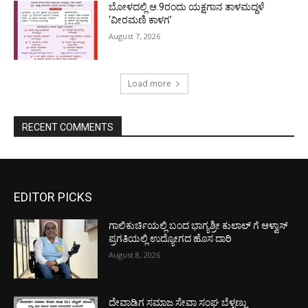
ಬೋಳದಲ್ಲಿ ಆ.9ರಂದು ಯಕ್ಷಗಾನ ತಾಳಮದ್ದಳೆ
‘ವೀರಮಣಿ ಕಾಳಗ’
August 7, 2026
Load more
RECENT COMMENTS
EDITOR PICKS
ಗಾಲಿಕುರ್ಚಿಯಲ್ಲಿ ಬಂದ ಭಾಗ್ಯಶ್ರೀ ಕುಲಾಲ್ ಗೆ ಆಳ್ವಾಸ್
ಪ್ರಗತಿಯಲ್ಲಿ ಉದ್ಯೋಗದ ಹೊಸ ದಾರಿ
August 8, 2026
ದೇವಾಡಿಗ ಸಮಾಜ ಸೇವಾ ಸಂಘ ಬೆಳ್ಳಣ್ಣು