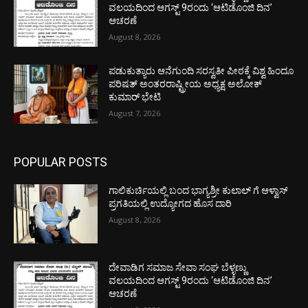
ವಲಯದಿಂದ ಆಗಸ್ಟ್ 9ರಂದು ‘ಆಟಿಡೊಂಜಿ ದಿನ’
ಆಚರಣೆ
August 8, 2026
ಪಡುಕುತ್ಯಾರು ಆನೆಗುಂದಿ ಸರಸ್ವತೀ ಪೀಠಕ್ಕೆ ವಿಶ್ವ ಹಿಂದೂ
ಪರಿಷತ್ ಅಂತರರಾಷ್ಟ್ರೀಯ ಅಧ್ಯಕ್ಷ ಅಲೋಕ್
ಕುಮಾರ್ ಭೇಟಿ
August 7, 2026
POPULAR POSTS
ಗಾಲಿಕುರ್ಚಿಯಲ್ಲಿ ಬಂದ ಭಾಗ್ಯಶ್ರೀ ಕುಲಾಲ್ ಗೆ ಆಳ್ವಾಸ್
ಪ್ರಗತಿಯಲ್ಲಿ ಉದ್ಯೋಗದ ಹೊಸ ದಾರಿ
August 8, 2026
ದೇವಾಡಿಗ ಸಮಾಜ ಸೇವಾ ಸಂಘ ಬೆಳ್ಳಣ್ಣು
ವಲಯದಿಂದ ಆಗಸ್ಟ್ 9ರಂದು ‘ಆಟಿಡೊಂಜಿ ದಿನ’
ಆಚರಣೆ