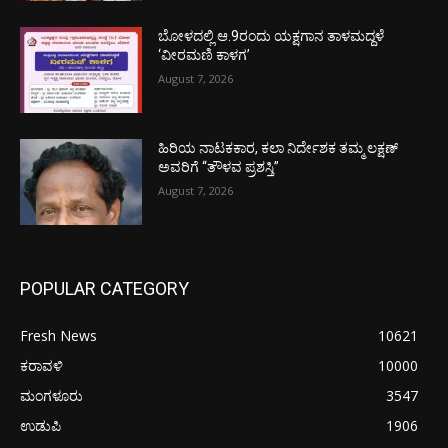
ಬೋಳದಲ್ಲಿ ಆ.9ರಂದು ಯಕ್ಷಗಾನ ತಾಳಮದ್ದಳೆ
‘ವೀರಮಣಿ ಕಾಳಗ’
August 7, 2026
ಹಿರಿಯ ನಾಟಕಕಾರ, ಕಲಾ ನಿರ್ದೇಶಕ ತಮ್ಮ ಲಕ್ಷಣ್
ಅವರಿಗೆ “ತೌಳವ ಪ್ರಶಸ್ತಿ”
August 7, 2026
POPULAR CATEGORY
Fresh News
10621
ಕರಾವಳಿ
10000
ಮಂಗಳೂರು
3547
ಉಡುಪಿ
1906