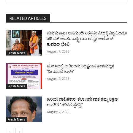
RELATED ARTICLES
ಪಡುಕುತ್ಯಾರು ಆನೆಗುಂದಿ ಸರಸ್ವತೀ ಪೀಠಕ್ಕೆ ವಿಶ್ವ ಹಿಂದೂ
ಪರಿಷತ್ ಅಂತರರಾಷ್ಟ್ರೀಯ ಅಧ್ಯಕ್ಷ ಅಲೋಕ್
ಕುಮಾರ್ ಭೇಟಿ
August 7, 2026
Fresh News
ಬೋಳದಲ್ಲಿ ಆ.9ರಂದು ಯಕ್ಷಗಾನ ತಾಳಮದ್ದಳೆ
‘ವೀರಮಣಿ ಕಾಳಗ’
August 7, 2026
Fresh News
ಹಿರಿಯ ನಾಟಕಕಾರ, ಕಲಾ ನಿರ್ದೇಶಕ ತಮ್ಮ ಲಕ್ಷಣ್
ಅವರಿಗೆ “ತೌಳವ ಪ್ರಶಸ್ತಿ”
August 7, 2026
Fresh News