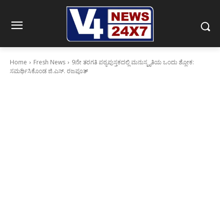
Home
Fresh News
9ನೇ ತರಗತಿ ಪಠ್ಯಪುಸ್ತಕದಲ್ಲಿ ಮನುಸ್ಮೃತಿಯ ಒಂದು ಶ್ಲೋಕ:
ಸಮರ್ಥಿಸಿಕೊಂಡ ಜಿ.ಎಸ್. ರಜಪೂತ್