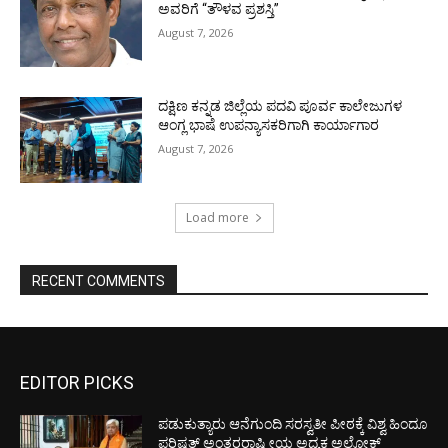
ಅವರಿಗೆ “ತೌಳವ ಪ್ರಶಸ್ತಿ”
August 7, 2026
ದಕ್ಷಿಣ ಕನ್ನಡ ಜಿಲ್ಲೆಯ ಪದವಿ ಪೂರ್ವ ಕಾಲೇಜುಗಳ
ಆಂಗ್ಲ ಭಾಷೆ ಉಪನ್ಯಾಸಕರಿಗಾಗಿ ಕಾರ್ಯಾಗಾರ
August 7, 2026
Load more
RECENT COMMENTS
EDITOR PICKS
ಪಡುಕುತ್ಯಾರು ಆನೆಗುಂದಿ ಸರಸ್ವತೀ ಪೀಠಕ್ಕೆ ವಿಶ್ವ ಹಿಂದೂ
ಪರಿಷತ್ ಅಂತರರಾಷ್ಟ್ರೀಯ ಅಧ್ಯಕ್ಷ ಅಲೋಕ್