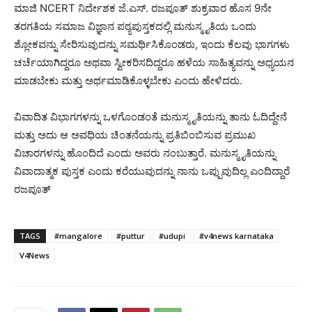
ಮಾಜಿ NCERT ನಿರ್ದೇಶಕ ಜೆ.ಎಸ್. ರಜಪೂತ್ ಶುಕ್ರವಾರ ಹೊಸ 9ನೇ
ತರಗತಿಯ ಸಮಾಜ ವಿಜ್ಞಾನ ಪಠ್ಯಪುಸ್ತಕದಲ್ಲಿ ಮನುಸ್ಮೃತಿಯ ಒಂದು
ಶ್ಲೋಕವನ್ನು ಸೇರಿಸುವುದನ್ನು ಸಮರ್ಥಿಸಿಕೊಂಡರು, ಇಂದು ಕೆಲವು ಭಾಗಗಳು
ಚರ್ಚೆಯಾಗಿದ್ದರೂ ಅಥವಾ ಸ್ವೀಕರಿಸದಿದ್ದರೂ ಹಳೆಯ ಸಾಹಿತ್ಯವನ್ನು ಅಧ್ಯಯನ
ಮಾಡಬೇಕು ಮತ್ತು ಅರ್ಥಮಾಡಿಕೊಳ್ಳಬೇಕು ಎಂದು ಹೇಳಿದರು.
ವಿವಾದಿತ ವಿಭಾಗಗಳನ್ನು ಒಳಗೊಂಡಂತೆ ಮನುಸ್ಮೃತಿಯನ್ನು ತಾನು ಓದಿದ್ದೇನೆ
ಮತ್ತು ಅದು ಆ ಅವಧಿಯ ಚಿಂತನೆಯನ್ನು ಪ್ರತಿಬಿಂಬಿಸುವ ಪ್ರಮುಖ
ವಿಚಾರಗಳನ್ನು ಹೊಂದಿದೆ ಎಂದು ಅವರು ನಂಬುತ್ತಾರೆ. ಮನುಸ್ಮೃತಿಯನ್ನು
ವಿವಾದಾತ್ಮಕ ಪುಸ್ತಕ ಎಂದು ಕರೆಯುವುದನ್ನು ನಾನು ಒಪ್ಪುವುದಿಲ್ಲ ಎಂದಿದ್ದಾರೆ
ರಜಪೂತ್
TAGS
#mangalore
#puttur
#udupi
#v4news karnataka
V4News