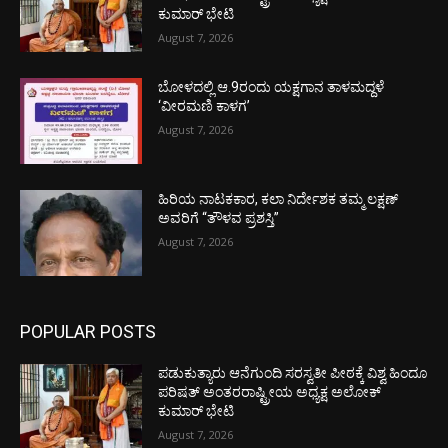
ಕುಮಾರ್ ಭೇಟಿ
August 7, 2026
ಬೋಳದಲ್ಲಿ ಆ.9ರಂದು ಯಕ್ಷಗಾನ ತಾಳಮದ್ದಳೆ
‘ವೀರಮಣಿ ಕಾಳಗ’
August 7, 2026
ಹಿರಿಯ ನಾಟಕಕಾರ, ಕಲಾ ನಿರ್ದೇಶಕ ತಮ್ಮ ಲಕ್ಷಣ್
ಅವರಿಗೆ “ತೌಳವ ಪ್ರಶಸ್ತಿ”
August 7, 2026
POPULAR POSTS
ಪಡುಕುತ್ಯಾರು ಆನೆಗುಂದಿ ಸರಸ್ವತೀ ಪೀಠಕ್ಕೆ ವಿಶ್ವ ಹಿಂದೂ
ಪರಿಷತ್ ಅಂತರರಾಷ್ಟ್ರೀಯ ಅಧ್ಯಕ್ಷ ಅಲೋಕ್
ಕುಮಾರ್ ಭೇಟಿ
August 7, 2026