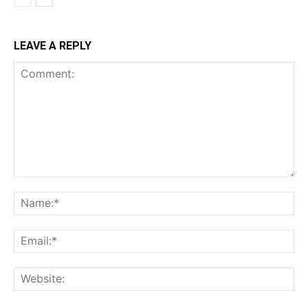
LEAVE A REPLY
Comment:
Na
Ema
Web