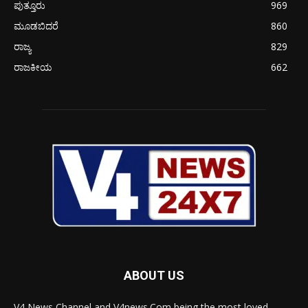
ಪುತ್ತೂರು
969
ಮೂಡಬಿದರೆ
860
ರಾಜ್ಯ
829
ರಾಜಕೀಯ
662
ABOUT US
V4 News Channel and V4news.Com being the most loved