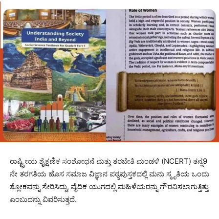
ರಾಷ್ಟ್ರೀಯ ಶೈಕ್ಷಣಿಕ ಸಂಶೋಧನೆ ಮತ್ತು ತರಬೇತಿ ಮಂಡಳಿ (NCERT) ತನ್ನ9
ನೇ ತರಗತಿಯ ಹೊಸ ಸಮಾಜ ವಿಜ್ಞಾನ ಪಠ್ಯಪುಸ್ತಕದಲ್ಲಿ ಮನು ಸ್ಮೃತಿಯ ಒಂದು
ಶ್ಲೋಕವನ್ನು ಸೇರಿಸಿದ್ದು, ವೈದಿಕ ಯುಗದಲ್ಲಿ ಮಹಿಳೆಯರನ್ನು ಗೌರವಿಸಲಾಗುತ್ತಿತ್ತು
ಎಂಬುದನ್ನು ವಿವರಿಸುತ್ತದೆ.