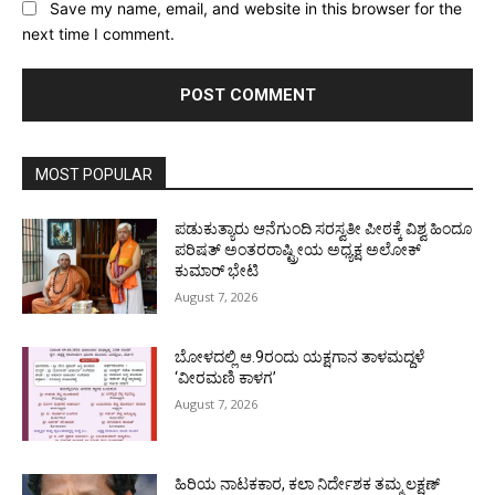
Save my name, email, and website in this browser for the
next time I comment.
MOST POPULAR
ಪಡುಕುತ್ಯಾರು ಆನೆಗುಂದಿ ಸರಸ್ವತೀ ಪೀಠಕ್ಕೆ ವಿಶ್ವ ಹಿಂದೂ
ಪರಿಷತ್ ಅಂತರರಾಷ್ಟ್ರೀಯ ಅಧ್ಯಕ್ಷ ಅಲೋಕ್
ಕುಮಾರ್ ಭೇಟಿ
August 7, 2026
ಬೋಳದಲ್ಲಿ ಆ.9ರಂದು ಯಕ್ಷಗಾನ ತಾಳಮದ್ದಳೆ
‘ವೀರಮಣಿ ಕಾಳಗ’
August 7, 2026
ಹಿರಿಯ ನಾಟಕಕಾರ, ಕಲಾ ನಿರ್ದೇಶಕ ತಮ್ಮ ಲಕ್ಷಣ್