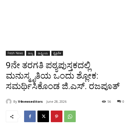
Fresh News
ರಾಜ್ಯ
ರಾಷ್ಟ್ರೀಯ
ಶೈಕ್ಷಣಿಕ
9ನೇ ತರಗತಿ ಪಠ್ಯಪುಸ್ತಕದಲ್ಲಿ
ಮನುಸ್ಮೃತಿಯ ಒಂದು ಶ್ಲೋಕ:
ಸಮರ್ಥಿಸಿಕೊಂಡ ಜಿ.ಎಸ್. ರಜಪೂತ್
By
V4newseditors
June 28, 2026
56
0