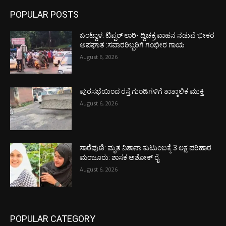
POPULAR POSTS
ಬಂಟ್ವಾಳ: ಟಿಪ್ಪರ್ ಲಾರಿ- ದ್ವಿಚಕ್ರ ವಾಹನ ನಡುವೆ ಭೀಕರ
ಅಪಘಾತ :ಸವಾರರಿಬ್ಬರಿಗೆ ಗಂಭೀರ ಗಾಯ
August 6, 2026
ಪುರಸಭೆಯಿಂದ ರಸ್ತೆ ಗುಂಡಿಗಳಿಗೆ ತಾತ್ಕಾಲಿಕ ಮುಕ್ತಿ
August 6, 2026
ಸಾರೆಪುಣಿ: ಮೃತ ನಿಶಾನಾ ಕುಟುಂಬಕ್ಕೆ 3 ಲಕ್ಷ ಪರಿಹಾರ
ಮಂಜೂರು: ಶಾಸಕ ಅಶೋಕ್ ರೈ
August 6, 2026
POPULAR CATEGORY