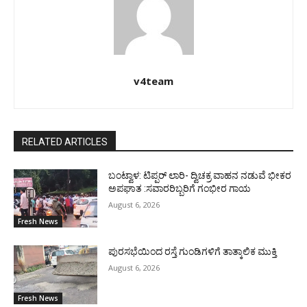
v4team
RELATED ARTICLES
ಬಂಟ್ವಾಳ: ಟಿಪ್ಪರ್ ಲಾರಿ- ದ್ವಿಚಕ್ರ ವಾಹನ ನಡುವೆ ಭೀಕರ
ಅಪಘಾತ :ಸವಾರರಿಬ್ಬರಿಗೆ ಗಂಭೀರ ಗಾಯ
August 6, 2026
Fresh News
ಪುರಸಭೆಯಿಂದ ರಸ್ತೆ ಗುಂಡಿಗಳಿಗೆ ತಾತ್ಕಾಲಿಕ ಮುಕ್ತಿ
August 6, 2026
Fresh News