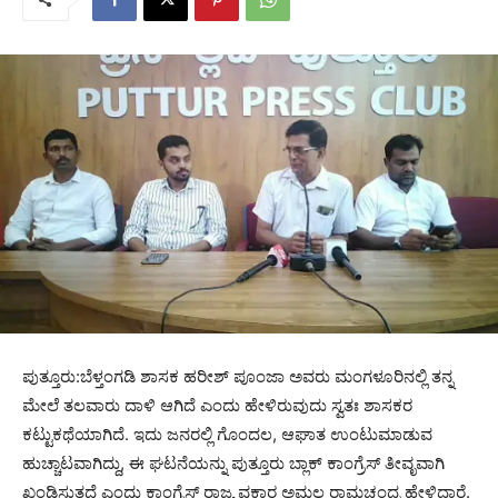
ಪುತ್ತೂರು:ಬೆಳ್ತಂಗಡಿ ಶಾಸಕ ಹರೀಶ್ ಪೂಂಜಾ ಅವರು ಮಂಗಳೂರಿನಲ್ಲಿ ತನ್ನ
ಮೇಲೆ ತಲವಾರು ದಾಳಿ ಆಗಿದೆ ಎಂದು ಹೇಳಿರುವುದು ಸ್ವತಃ ಶಾಸಕರ
ಕಟ್ಟುಕಥೆಯಾಗಿದೆ. ಇದು ಜನರಲ್ಲಿ ಗೊಂದಲ, ಆಘಾತ ಉಂಟುಮಾಡುವ
ಹುಚ್ಚಾಟವಾಗಿದ್ದು, ಈ ಘಟನೆಯನ್ನು ಪುತ್ತೂರು ಬ್ಲಾಕ್ ಕಾಂಗ್ರೆಸ್ ತೀವೃವಾಗಿ
ಖಂಡಿಸುತ್ತದೆ ಎಂದು ಕಾಂಗ್ರೆಸ್ ರಾಜ್ಯ ವಕ್ತಾರ ಅಮಲ ರಾಮಚಂದ್ರ ಹೇಳಿದ್ದಾರೆ.