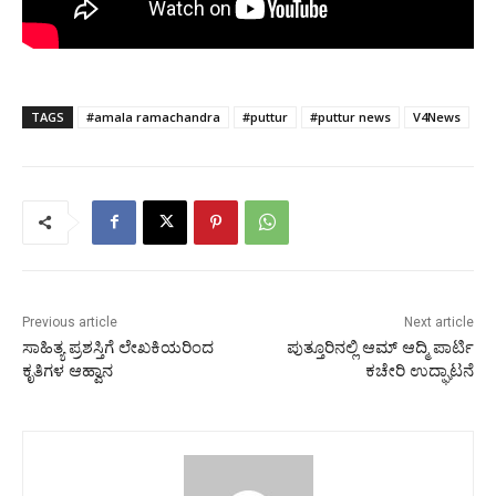
TAGS
#amala ramachandra
#puttur
#puttur news
V4News
Previous article
Next article
ಸಾಹಿತ್ಯ ಪ್ರಶಸ್ತಿಗೆ ಲೇಖಕಿಯರಿಂದ
ಪುತ್ತೂರಿನಲ್ಲಿ ಆಮ್ ಆದ್ಮಿ ಪಾರ್ಟಿ
ಕೃತಿಗಳ ಆಹ್ವಾನ
ಕಚೇರಿ ಉದ್ಘಾಟನೆ