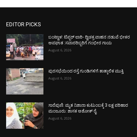
EDITOR PICKS
ಬಂಟ್ವಾಳ: ಟಿಪ್ಪರ್ ಲಾರಿ- ದ್ವಿಚಕ್ರ ವಾಹನ ನಡುವೆ ಭೀಕರ
ಅಪಘಾತ :ಸವಾರರಿಬ್ಬರಿಗೆ ಗಂಭೀರ ಗಾಯ
August 6, 2026
ಪುರಸಭೆಯಿಂದ ರಸ್ತೆ ಗುಂಡಿಗಳಿಗೆ ತಾತ್ಕಾಲಿಕ ಮುಕ್ತಿ
August 6, 2026
ಸಾರೆಪುಣಿ: ಮೃತ ನಿಶಾನಾ ಕುಟುಂಬಕ್ಕೆ 3 ಲಕ್ಷ ಪರಿಹಾರ
ಮಂಜೂರು: ಶಾಸಕ ಅಶೋಕ್ ರೈ
August 6, 2026