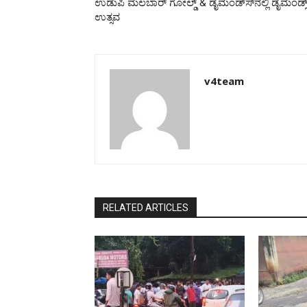
ಉಡುಪಿ ಮಲಬಾರ್ ಗೋಲ್ಡ್ & ಡೈಮಂಡ್ಸ್‍ನಲ್ಲಿ ಡೈಮಂಡ್ಸ
ಉತ್ಸವ
v4team
RELATED ARTICLES