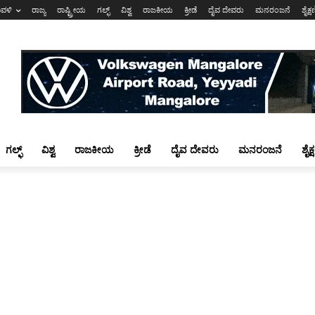
ಾವಳಿ
ರಾಜ್ಯ
ರಾಷ್ಟ್ರೀಯ
ಗಲ್ಫ್
ವಿಶ್ವ
ರಾಜಕೀಯ
ಕ್ರೀಡೆ
ದೈವ ದೇವರು
ಮನರಂಜನೆ
ಶೈಕ್
ಗಲ್ಫ್
ವಿಶ್ವ
ರಾಜಕೀಯ
ಕ್ರೀಡೆ
ದೈವ ದೇವರು
ಮನರಂಜನೆ
ಶೈಕ