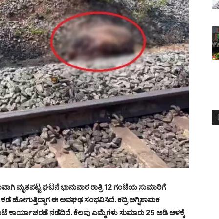
ರುಣವಾಗಿ ಮೃತಪಟ್ಟ ಘಟನೆ ಭಾನುವಾರ ರಾತ್ರಿ 12 ಗಂಟೆಯ ಸುಮಾರಿಗೆ
ಕಡೆ ಹೋಗುತ್ತಿದ್ದಾಗ ಈ ಅವಘಢ ಸಂಭವಿಸಿದೆ. ಕದ್ರಿ ಅಗ್ನಿಶಾಮಕ
ಂಟೆ ಕಾರ್ಯಾಚರಣೆ ನಡೆದಿದೆ. ಕೆಲವು ಎಮ್ಮೆಗಳು ಸುಮಾರು 25 ಅಡಿ ಆಳಕ್ಕೆ