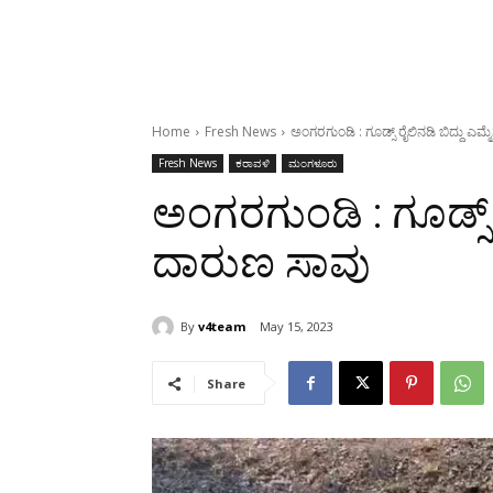
Home
Fresh News
ಅಂಗರಗುಂಡಿ : ಗೂಡ್ಸ್ ರೈಲಿನಡಿ ಬಿದ್ದು ಎಮ
Fresh News
ಕರಾವಳಿ
ಮಂಗಳೂರು
ಅಂಗರಗುಂಡಿ : ಗೂಡ್ಸ್ 
ದಾರುಣ ಸಾವು
By
v4team
May 15, 2023
Share