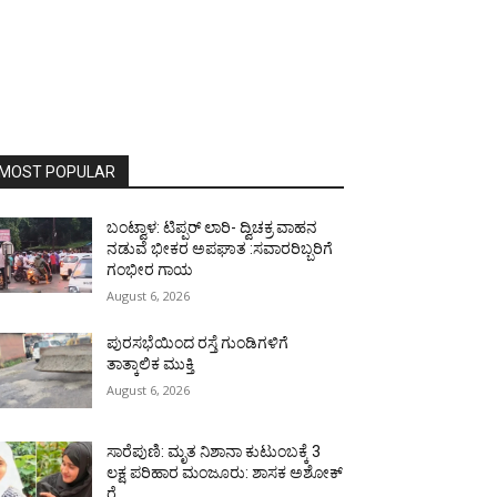
MOST POPULAR
ಬಂಟ್ವಾಳ: ಟಿಪ್ಪರ್ ಲಾರಿ- ದ್ವಿಚಕ್ರ ವಾಹನ
ನಡುವೆ ಭೀಕರ ಅಪಘಾತ :ಸವಾರರಿಬ್ಬರಿಗೆ
ಗಂಭೀರ ಗಾಯ
August 6, 2026
ಪುರಸಭೆಯಿಂದ ರಸ್ತೆ ಗುಂಡಿಗಳಿಗೆ
ತಾತ್ಕಾಲಿಕ ಮುಕ್ತಿ
August 6, 2026
ಸಾರೆಪುಣಿ: ಮೃತ ನಿಶಾನಾ ಕುಟುಂಬಕ್ಕೆ 3
ಲಕ್ಷ ಪರಿಹಾರ ಮಂಜೂರು: ಶಾಸಕ ಅಶೋಕ್
ರೈ