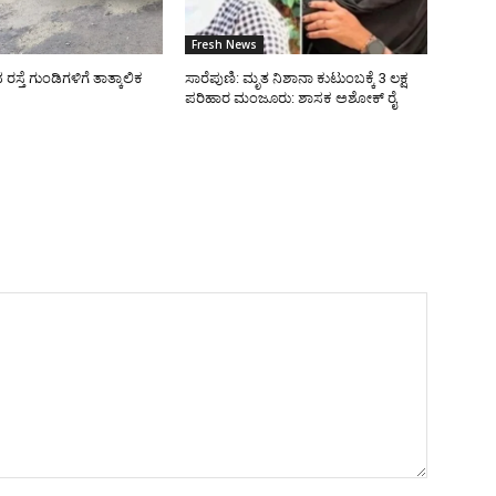
Fresh News
್ತೆ ಗುಂಡಿಗಳಿಗೆ ತಾತ್ಕಾಲಿಕ
ಸಾರೆಪುಣಿ: ಮೃತ ನಿಶಾನಾ ಕುಟುಂಬಕ್ಕೆ 3 ಲಕ್ಷ
ಪರಿಹಾರ ಮಂಜೂರು: ಶಾಸಕ ಅಶೋಕ್ ರೈ