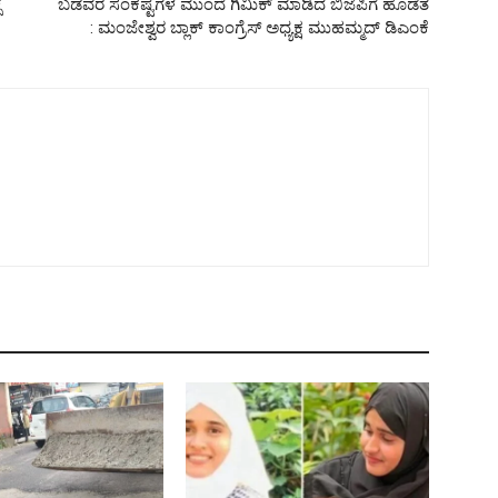
್
ಬಡವರ ಸಂಕಷ್ಟಗಳ ಮುಂದೆ ಗಿಮಿಕ್ ಮಾಡಿದ ಬಿಜೆಪಿಗೆ ಹೊಡೆತ
: ಮಂಜೇಶ್ವರ ಬ್ಲಾಕ್ ಕಾಂಗ್ರೆಸ್ ಅಧ್ಯಕ್ಷ ಮುಹಮ್ಮದ್ ಡಿಎಂಕೆ