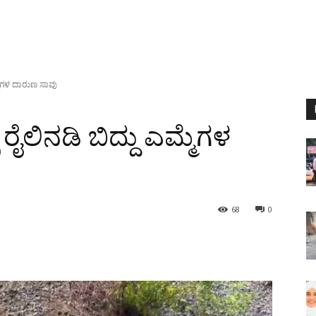
್ಮೆಗಳ ದಾರುಣ ಸಾವು
ರೈಲಿನಡಿ ಬಿದ್ದು ಎಮ್ಮೆಗಳ
68
0