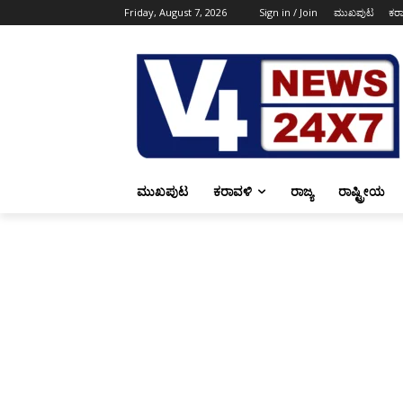
Friday, August 7, 2026
Sign in / Join
ಮುಖಪುಟ
ಕರ
ಮುಖಪುಟ
ಕರಾವಳಿ
ರಾಜ್ಯ
ರಾಷ್ಟ್ರೀಯ