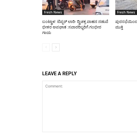
Fresh News
Fresh News
ಬಂಟ್ವಾಳ: ಟಿಪ್ಪರ್ ಲಾರಿ- ದ್ವಿಚಕ್ರ ವಾಹನ ನಡುವೆ
ಪುರಸಭೆಯಿಂದ ರಸ
ಭೀಕರ ಅಪಘಾತ :ಸವಾರರಿಬ್ಬರಿಗೆ ಗಂಭೀರ
ಮುಕ್ತಿ
ಗಾಯ
LEAVE A REPLY
Comment: