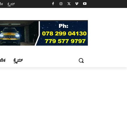
ಷಣಿಕ
ಕ್ರೈಮ್
್ಷಣಿಕ
ಕ್ರೈಮ್