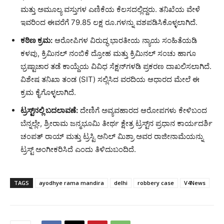
ಮತ್ತು ಅಮೂಲ್ಯ ವಸ್ತುಗಳ ಎಣಿಕೆಯ ಕೆಲಸದಲ್ಲಿದ್ದರು. ತನಿಖೆಯ ವೇಳೆ
ಇವರಿಂದ ಈವರೆಗೆ 79.85 ಲಕ್ಷ ರೂ.ಗಳನ್ನು ವಶಪಡಿಸಿಕೊಳ್ಳಲಾಗಿದೆ.
ಕಠಿಣ ಕ್ರಮ:
ಆರೋಪಿಗಳ ವಿರುದ್ಧ ಭಾರತೀಯ ನ್ಯಾಯ ಸಂಹಿತೆಯಡಿ
ಕಳವು, ಕ್ರಿಮಿನಲ್ ನಂಬಿಕೆ ದ್ರೋಹ ಮತ್ತು ಕ್ರಿಮಿನಲ್ ಸಂಚು ಹಾಗೂ
ಭ್ರಷ್ಟಾಚಾರ ತಡೆ ಕಾಯ್ದೆಯ ವಿವಿಧ ಸೆಕ್ಷನ್‌ಗಳಡಿ ಪ್ರಕರಣ ದಾಖಲಿಸಲಾಗಿದೆ.
ವಿಶೇಷ ತನಿಖಾ ತಂಡ (SIT) ಸಲ್ಲಿಸಿದ ವರದಿಯ ಆಧಾರದ ಮೇಲೆ ಈ
ಕ್ರಮ ಕೈಗೊಳ್ಳಲಾಗಿದೆ.
ಟ್ರಸ್ಟ್‌ನಲ್ಲಿ ಬದಲಾವಣೆ:
ದೇಣಿಗೆ ಅವ್ಯವಹಾರದ ಆರೋಪಗಳು ಕೇಳಿಬಂದ
ಬೆನ್ನಲ್ಲೇ, ಶ್ರೀರಾಮ ಜನ್ಮಭೂಮಿ ತೀರ್ಥ ಕ್ಷೇತ್ರ ಟ್ರಸ್ಟ್‌ನ ಪ್ರಧಾನ ಕಾರ್ಯದರ್ಶಿ
ಚಂಪತ್ ರಾಯ್ ಮತ್ತು ಟ್ರಸ್ಟಿ ಅನಿಲ್ ಮಿಶ್ರಾ ಅವರ ರಾಜೀನಾಮೆಯನ್ನು
ಟ್ರಸ್ಟ್ ಅಂಗೀಕರಿಸಿದೆ ಎಂದು ತಿಳಿದುಬಂದಿದೆ.
TAGS
ayodhye rama mandira
delhi
robbery case
V4News