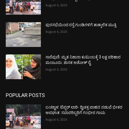
August 6, 2026
ಪುರಸಭೆಯಿಂದ ರಸ್ತೆ ಗುಂಡಿಗಳಿಗೆ ತಾತ್ಕಾಲಿಕ ಮುಕ್ತಿ
August 6, 2026
ಸಾರೆಪುಣಿ: ಮೃತ ನಿಶಾನಾ ಕುಟುಂಬಕ್ಕೆ 3 ಲಕ್ಷ ಪರಿಹಾರ
ಮಂಜೂರು: ಶಾಸಕ ಅಶೋಕ್ ರೈ
August 6, 2026
POPULAR POSTS
ಬಂಟ್ವಾಳ: ಟಿಪ್ಪರ್ ಲಾರಿ- ದ್ವಿಚಕ್ರ ವಾಹನ ನಡುವೆ ಭೀಕರ
ಅಪಘಾತ :ಸವಾರರಿಬ್ಬರಿಗೆ ಗಂಭೀರ ಗಾಯ
August 6, 2026