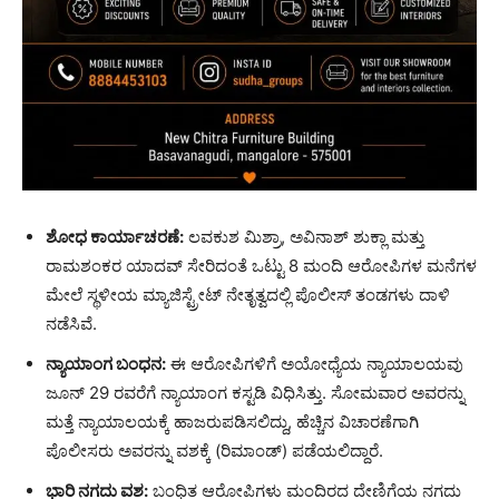
ಶೋಧ ಕಾರ್ಯಾಚರಣೆ:
ಲವಕುಶ ಮಿಶ್ರಾ, ಅವಿನಾಶ್ ಶುಕ್ಲಾ ಮತ್ತು
ರಾಮಶಂಕರ ಯಾದವ್ ಸೇರಿದಂತೆ ಒಟ್ಟು 8 ಮಂದಿ ಆರೋಪಿಗಳ ಮನೆಗಳ
ಮೇಲೆ ಸ್ಥಳೀಯ ಮ್ಯಾಜಿಸ್ಟ್ರೇಟ್ ನೇತೃತ್ವದಲ್ಲಿ ಪೊಲೀಸ್ ತಂಡಗಳು ದಾಳಿ
ನಡೆಸಿವೆ.
ನ್ಯಾಯಾಂಗ ಬಂಧನ:
ಈ ಆರೋಪಿಗಳಿಗೆ ಅಯೋಧ್ಯೆಯ ನ್ಯಾಯಾಲಯವು
ಜೂನ್ 29 ರವರೆಗೆ ನ್ಯಾಯಾಂಗ ಕಸ್ಟಡಿ ವಿಧಿಸಿತ್ತು. ಸೋಮವಾರ ಅವರನ್ನು
ಮತ್ತೆ ನ್ಯಾಯಾಲಯಕ್ಕೆ ಹಾಜರುಪಡಿಸಲಿದ್ದು, ಹೆಚ್ಚಿನ ವಿಚಾರಣೆಗಾಗಿ
ಪೊಲೀಸರು ಅವರನ್ನು ವಶಕ್ಕೆ (ರಿಮಾಂಡ್) ಪಡೆಯಲಿದ್ದಾರೆ.
ಭಾರಿ ನಗದು ವಶ:
ಬಂಧಿತ ಆರೋಪಿಗಳು ಮಂದಿರದ ದೇಣಿಗೆಯ ನಗದು