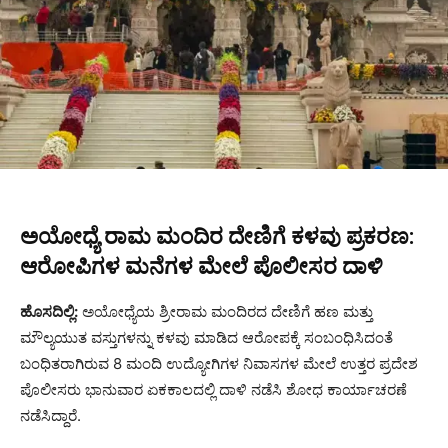
ಅಯೋಧ್ಯೆ ರಾಮ ಮಂದಿರ ದೇಣಿಗೆ ಕಳವು ಪ್ರಕರಣ:
ಆರೋಪಿಗಳ ಮನೆಗಳ ಮೇಲೆ ಪೊಲೀಸರ ದಾಳಿ
ಹೊಸದಿಲ್ಲಿ:
ಅಯೋಧ್ಯೆಯ ಶ್ರೀರಾಮ ಮಂದಿರದ ದೇಣಿಗೆ ಹಣ ಮತ್ತು
ಮೌಲ್ಯಯುತ ವಸ್ತುಗಳನ್ನು ಕಳವು ಮಾಡಿದ ಆರೋಪಕ್ಕೆ ಸಂಬಂಧಿಸಿದಂತೆ
ಬಂಧಿತರಾಗಿರುವ 8 ಮಂದಿ ಉದ್ಯೋಗಿಗಳ ನಿವಾಸಗಳ ಮೇಲೆ ಉತ್ತರ ಪ್ರದೇಶ
ಪೊಲೀಸರು ಭಾನುವಾರ ಏಕಕಾಲದಲ್ಲಿ ದಾಳಿ ನಡೆಸಿ ಶೋಧ ಕಾರ್ಯಾಚರಣೆ
ನಡೆಸಿದ್ದಾರೆ.