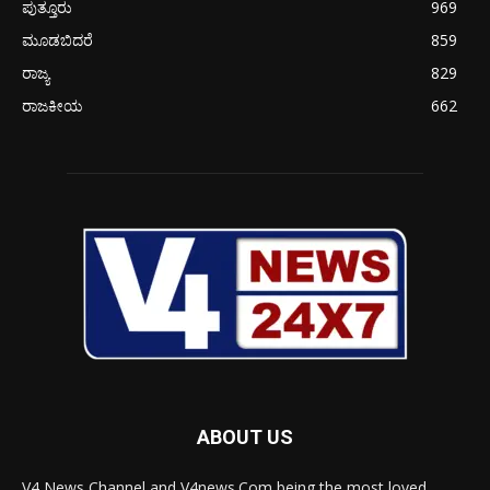
ಪುತ್ತೂರು
969
ಮೂಡಬಿದರೆ
859
ರಾಜ್ಯ
829
ರಾಜಕೀಯ
662
ABOUT US
V4 News Channel and V4news.Com being the most loved