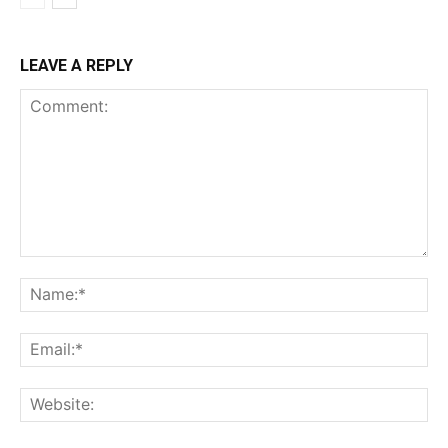
LEAVE A REPLY
Comment:
Na
Ema
Web