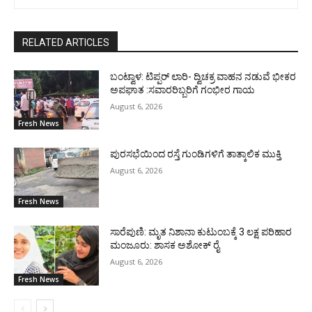
RELATED ARTICLES
ಬಂಟ್ವಾಳ: ಟಿಪ್ಪರ್ ಲಾರಿ- ದ್ವಿಚಕ್ರ ವಾಹನ ನಡುವೆ ಭೀಕರ
ಅಪಘಾತ :ಸವಾರರಿಬ್ಬರಿಗೆ ಗಂಭೀರ ಗಾಯ
August 6, 2026
Fresh News
ಪುರಸಭೆಯಿಂದ ರಸ್ತೆ ಗುಂಡಿಗಳಿಗೆ ತಾತ್ಕಾಲಿಕ ಮುಕ್ತಿ
August 6, 2026
Fresh News
ಸಾರೆಪುಣಿ: ಮೃತ ನಿಶಾನಾ ಕುಟುಂಬಕ್ಕೆ 3 ಲಕ್ಷ ಪರಿಹಾರ
ಮಂಜೂರು: ಶಾಸಕ ಅಶೋಕ್ ರೈ
August 6, 2026
Fresh News