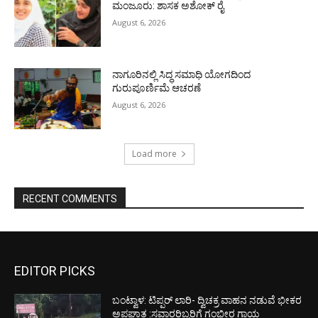
ಮಂಜೂರು: ಶಾಸಕ ಅಶೋಕ್ ರೈ
August 6, 2026
ನಾಗೂರಿನಲ್ಲಿ ಸಿದ್ಧ ಸಮಾಧಿ ಯೋಗದಿಂದ
ಗುರುಪೂರ್ಣಿಮೆ ಆಚರಣೆ
August 6, 2026
Load more
RECENT COMMENTS
EDITOR PICKS
ಬಂಟ್ವಾಳ: ಟಿಪ್ಪರ್ ಲಾರಿ- ದ್ವಿಚಕ್ರ ವಾಹನ ನಡುವೆ ಭೀಕರ
ಅಪಘಾತ :ಸವಾರರಿಬ್ಬರಿಗೆ ಗಂಭೀರ ಗಾಯ