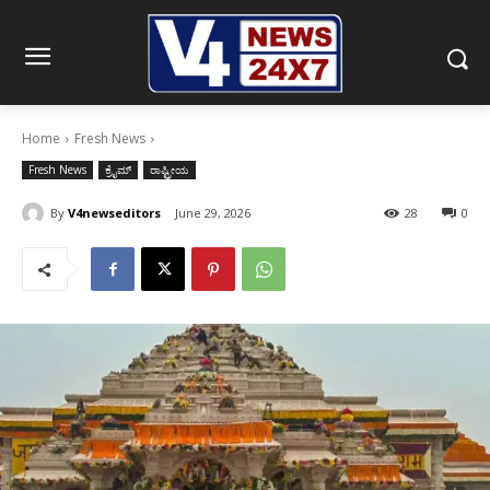
Home
Fresh News
Fresh News
ಕ್ರೈಮ್
ರಾಷ್ಟ್ರೀಯ
By
V4newseditors
June 29, 2026
28
0