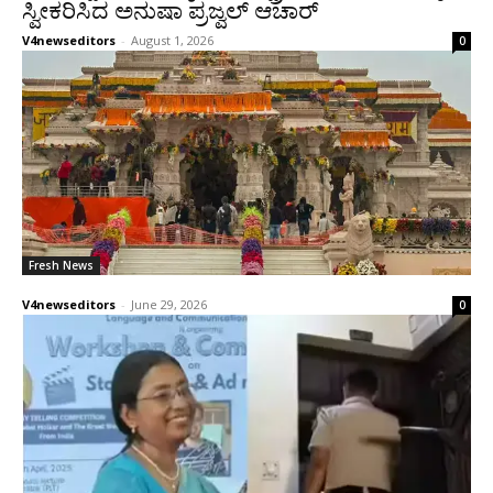
ಸ್ವೀಕರಿಸಿದ ಅನುಷಾ ಪ್ರಜ್ವಲ್ ಆಚಾರ್
V4newseditors
-
August 1, 2026
0
Fresh News
V4newseditors
-
June 29, 2026
0