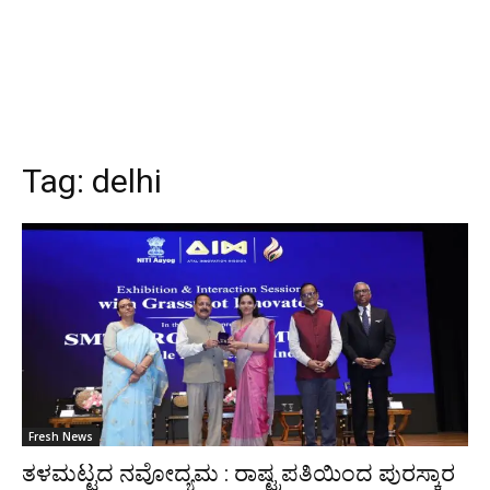
Tag:
delhi
Fresh News
ತಳಮಟ್ಟದ ನವೋದ್ಯಮ : ರಾಷ್ಟ್ರಪತಿಯಿಂದ ಪುರಸ್ಕಾರ