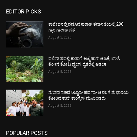
EDITOR PICKS
ಕಾಲೇಜಿನಲ್ಲಿ ನಡೆಸಿದ ಹಠಾತ್ ತಪಾಸಣೆಯಲ್ಲಿ 290
ಗ್ರಾಂ ಗಾಂಜಾ ವಶ
August 5, 2026
ದರ್ಬೆತಡ್ಕದಲ್ಲಿ ಕಾಡಾನೆ ಅಟ್ಟಹಾಸ: ಅಡಿಕೆ, ಬಾಳೆ,
ತೆಂಗಿನ ತೋಟ ಧ್ವಂಸ; ರೈತರಲ್ಲಿ ಆತಂಕ
August 5, 2026
ನೂತನ ಸಚಿವ ರಿಜ್ವಾನ್ ಹರ್ಷದ್ ಅವರಿಗೆ ಶುಭಾಶಯ
ಕೋರಿದ ಕಾಪು ಕಾಂಗ್ರೆಸ್ ಮುಖಂಡರು
August 5, 2026
POPULAR POSTS