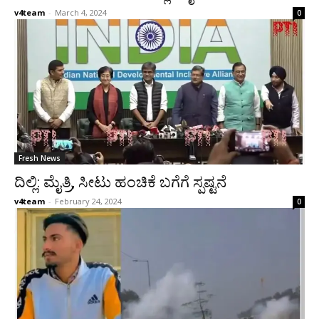
v4team
-
March 4, 2024
0
Fresh News
ದಿಲ್ಲಿ: ಮೈತ್ರಿ, ಸೀಟು ಹಂಚಿಕೆ ಬಗೆಗೆ ಸ್ಪಷ್ಟನೆ
v4team
-
February 24, 2024
0