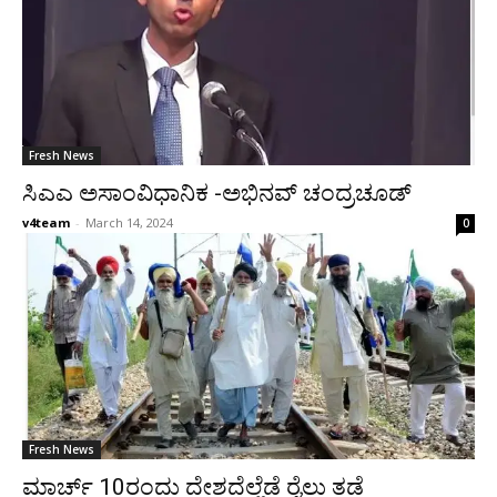
Fresh News
ಸಿಎಎ ಅಸಾಂವಿಧಾನಿಕ -ಅಭಿನವ್ ಚಂದ್ರಚೂಡ್
v4team
-
March 14, 2024
0
Fresh News
ಮಾರ್ಚ್ 10ರಂದು ದೇಶದೆಲ್ಲೆಡೆ ರೈಲು ತಡೆ