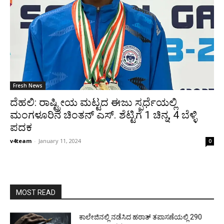
Fresh News
ದೆಹಲಿ: ರಾಷ್ಟ್ರೀಯ ಮಟ್ಟದ ಈಜು ಸ್ಪರ್ಧೆಯಲ್ಲಿ
ಮಂಗಳೂರಿನ ಚಿಂತನ್ ಎಸ್. ಶೆಟ್ಟಿಗೆ 1 ಚಿನ್ನ, 4 ಬೆಳ್ಳಿ
ಪದಕ
v4team
-
January 11, 2024
0
MOST READ
ಕಾಲೇಜಿನಲ್ಲಿ ನಡೆಸಿದ ಹಠಾತ್ ತಪಾಸಣೆಯಲ್ಲಿ 290