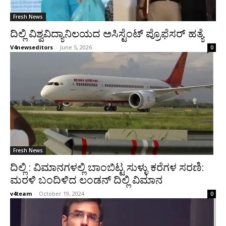
Fresh News
ದಿಲ್ಲಿ ವಿಶ್ವವಿದ್ಯಾನಿಲಯದ ಅಸಿಸ್ಟೆಂಟ್ ಪ್ರೊಫೆಸರ್ ಹತ್ಯೆ
V4newseditors
-
June 5, 2026
0
Fresh News
ದಿಲ್ಲಿ : ವಿಮಾನಗಳಲ್ಲಿ ಬಾಂಬಿಟ್ಟ ಸುಳ್ಳು ಕರೆಗಳ ಸರಣಿ:
ಮರಳಿ ಬಂದಿಳಿದ ಲಂಡನ್ ದಿಲ್ಲಿ ವಿಮಾನ
v4team
-
October 19, 2024
0