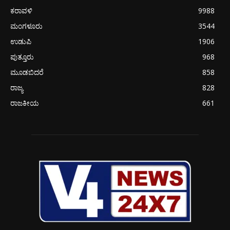
ಕರಾವಳಿ
9988
ಮಂಗಳೂರು
3544
ಉಡುಪಿ
1906
ಪುತ್ತೂರು
968
ಮೂಡಬಿದರೆ
858
ರಾಜ್ಯ
828
ರಾಜಕೀಯ
661