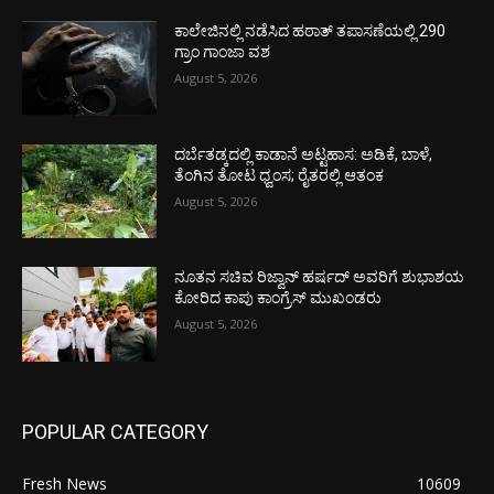
ಕಾಲೇಜಿನಲ್ಲಿ ನಡೆಸಿದ ಹಠಾತ್ ತಪಾಸಣೆಯಲ್ಲಿ 290
ಗ್ರಾಂ ಗಾಂಜಾ ವಶ
August 5, 2026
ದರ್ಬೆತಡ್ಕದಲ್ಲಿ ಕಾಡಾನೆ ಅಟ್ಟಹಾಸ: ಅಡಿಕೆ, ಬಾಳೆ,
ತೆಂಗಿನ ತೋಟ ಧ್ವಂಸ; ರೈತರಲ್ಲಿ ಆತಂಕ
August 5, 2026
ನೂತನ ಸಚಿವ ರಿಜ್ವಾನ್ ಹರ್ಷದ್ ಅವರಿಗೆ ಶುಭಾಶಯ
ಕೋರಿದ ಕಾಪು ಕಾಂಗ್ರೆಸ್ ಮುಖಂಡರು
August 5, 2026
POPULAR CATEGORY
Fresh News
10609