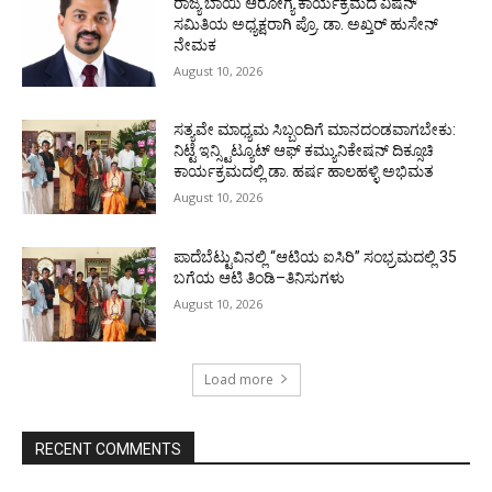
ರಾಜ್ಯ ಬಾಯಿ ಆರೋಗ್ಯ ಕಾರ್ಯಕ್ರಮದ ವಿಷನ್
ಸಮಿತಿಯ ಅಧ್ಯಕ್ಷರಾಗಿ ಪ್ರೊ. ಡಾ. ಅಖ್ತರ್ ಹುಸೇನ್
ನೇಮಕ
August 10, 2026
ಸತ್ಯವೇ ಮಾಧ್ಯಮ ಸಿಬ್ಬಂದಿಗೆ ಮಾನದಂಡವಾಗಬೇಕು:
ನಿಟ್ಟೆ ಇನ್ಸ್ಟಿಟ್ಯೂಟ್ ಆಫ್ ಕಮ್ಯುನಿಕೇಷನ್ ದಿಕ್ಸೂಚಿ
ಕಾರ್ಯಕ್ರಮದಲ್ಲಿ ಡಾ. ಹರ್ಷ ಹಾಲಹಳ್ಳಿ ಅಭಿಮತ
August 10, 2026
ಪಾದೆಬೆಟ್ಟುವಿನಲ್ಲಿ “ಆಟಿಯ ಐಸಿರಿ’’ ಸಂಭ್ರಮದಲ್ಲಿ 35
ಬಗೆಯ ಆಟಿ ತಿಂಡಿ–ತಿನಿಸುಗಳು
August 10, 2026
Load more
RECENT COMMENTS