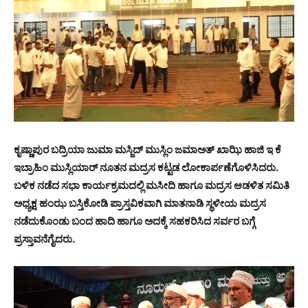
ಕೃಷ್ಣಾಪುರ ಬದ್ರಿಯಾ ಜುಮಾ ಮಸ್ಜಿದ್ ಮುಸ್ಲಿಂ ಜಮಾಅತ್ ಖಾಝಿ ಹಾಜಿ ಇ ಕೆ
ಇಬ್ರಾಹಿಂ ಮುಸ್ಲಿಯಾರ್ ನೂತನ ಮದ್ರಸ ಕಟ್ಟಡ ಲೋಕಾರ್ಪಣೆಗೊಳಿಸಿದರು.
ಬಳಿಕ ನಡೆದ ಸಭಾ ಕಾರ್ಯಕ್ರಮದಲ್ಲಿ ಮಸೀದಿ ಹಾಗೂ ಮದ್ರಸ ಆಡಳಿತ ಸಮಿತಿ
ಅಧ್ಯಕ್ಷ ಹಂಝ ಬಸ್ತಿಕೋಡಿ ಪ್ರಾಸ್ತವಿಕವಾಗಿ ಮಾತನಾಡಿ ಸ್ಥಳೀಯ ಮದ್ರಸ
ನಡೆದುಕೊಂಡು ಬಂದ ಹಾದಿ ಹಾಗೂ ಅದಕ್ಕೆ ಸಹಕರಿಸಿದ ಸರ್ವರ ಬಗ್ಗೆ
ಪ್ರಸ್ತಾವನೆಗೈದರು.