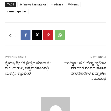
TAGS
#v4news karnataka
madrasa
V4News
vamadapadav
Previous article
Next article
ನೈಋತ್ಯ ಶಿಕ್ಷಕರ ಕ್ಷೇತ್ರದ ಮತದಾನ :
ಬಂಟ್ವಾಳ : ದ.ಕ. ಜಿಲ್ಲಾ ಗ್ಯಾರೇಜು
ದ.ಕ. ಉಡುಪಿ, ಚಿಕ್ಕಮಗಳೂರಿನಲ್ಲಿ
ಮಾಲಕರ ಸಂಘದ ನೂತನ
ಯಶಸ್ವೀ ಕ್ಯಾಂಪೇನ್
ಪದಾಧಿಕಾರಿಗಳ ಪದಗ್ರಹಣ
ಸಮಾರಂಭ