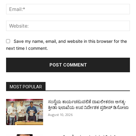
Ema
Web
Save my name, email, and website in this browser for the
next time I comment.
MOST POPULAR
ಸಂಸ್ಥೆಯ ಕಾರ್ಯಚಟುವಟಿಕೆ ದಾಖಲೀಕರಣ ಅಗತ್ಯ-
ಕ್ರೀಡಾ ಇಲಾಖೆಯ ಉಪ ನಿರ್ದೇಶಕ ಪ್ರದೀಪ್ ಡಿಸೋಜಾ
August 10, 2026