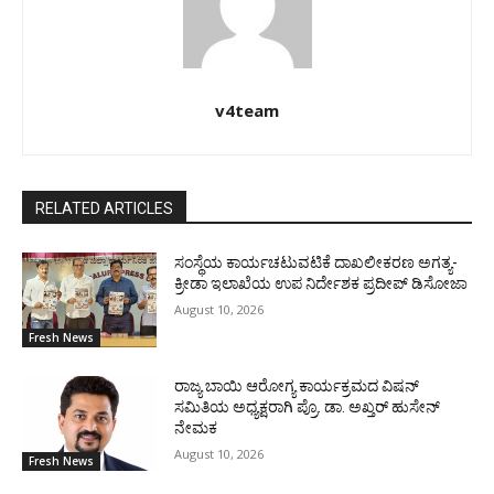
v4team
RELATED ARTICLES
ಸಂಸ್ಥೆಯ ಕಾರ್ಯಚಟುವಟಿಕೆ ದಾಖಲೀಕರಣ ಅಗತ್ಯ-
ಕ್ರೀಡಾ ಇಲಾಖೆಯ ಉಪ ನಿರ್ದೇಶಕ ಪ್ರದೀಪ್ ಡಿಸೋಜಾ
August 10, 2026
Fresh News
ರಾಜ್ಯ ಬಾಯಿ ಆರೋಗ್ಯ ಕಾರ್ಯಕ್ರಮದ ವಿಷನ್
ಸಮಿತಿಯ ಅಧ್ಯಕ್ಷರಾಗಿ ಪ್ರೊ. ಡಾ. ಅಖ್ತರ್ ಹುಸೇನ್
ನೇಮಕ
August 10, 2026
Fresh News