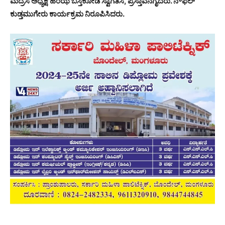
ಮದ್ರಸ ಅಧ್ಯಕ್ಷ ಹಂಝ ಬಸ್ತಿಕೋಡಿ ಸ್ವಾಗತಿಸಿ, ಪ್ರಸ್ತಾವನೆಗೈದರು. ನೌಫಲ್
ಕುಡ್ತಮುಗೇರು ಕಾರ್ಯಕ್ರಮ ನಿರೂಪಿಸಿದರು.