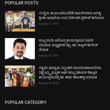
POPULAR POSTS
ಸಂಸ್ಥೆಯ ಕಾರ್ಯಚಟುವಟಿಕೆ ದಾಖಲೀಕರಣ ಅಗತ್ಯ-
ಕ್ರೀಡಾ ಇಲಾಖೆಯ ಉಪ ನಿರ್ದೇಶಕ ಪ್ರದೀಪ್ ಡಿಸೋಜಾ
August 10, 2026
ರಾಜ್ಯ ಬಾಯಿ ಆರೋಗ್ಯ ಕಾರ್ಯಕ್ರಮದ ವಿಷನ್
ಸಮಿತಿಯ ಅಧ್ಯಕ್ಷರಾಗಿ ಪ್ರೊ. ಡಾ. ಅಖ್ತರ್ ಹುಸೇನ್
ನೇಮಕ
August 10, 2026
ಸತ್ಯವೇ ಮಾಧ್ಯಮ ಸಿಬ್ಬಂದಿಗೆ ಮಾನದಂಡವಾಗಬೇಕು:
ನಿಟ್ಟೆ ಇನ್ಸ್ಟಿಟ್ಯೂಟ್ ಆಫ್ ಕಮ್ಯುನಿಕೇಷನ್ ದಿಕ್ಸೂಚಿ
ಕಾರ್ಯಕ್ರಮದಲ್ಲಿ ಡಾ. ಹರ್ಷ ಹಾಲಹಳ್ಳಿ ಅಭಿಮತ
August 10, 2026
POPULAR CATEGORY