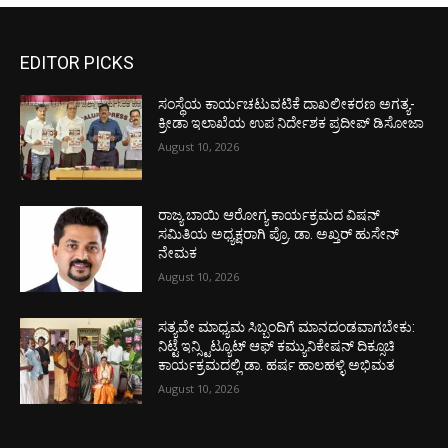
EDITOR PICKS
ಸಂಸ್ಥೆಯ ಕಾರ್ಯಚಟುವಟಿಕೆ ದಾಖಲೀಕರಣ ಅಗತ್ಯ-
ಕ್ರೀಡಾ ಇಲಾಖೆಯ ಉಪ ನಿರ್ದೇಶಕ ಪ್ರದೀಪ್ ಡಿಸೋಜಾ
August 10, 2026
ರಾಜ್ಯ ಬಾಯಿ ಆರೋಗ್ಯ ಕಾರ್ಯಕ್ರಮದ ವಿಷನ್
ಸಮಿತಿಯ ಅಧ್ಯಕ್ಷರಾಗಿ ಪ್ರೊ. ಡಾ. ಅಖ್ತರ್ ಹುಸೇನ್
ನೇಮಕ
August 10, 2026
ಸತ್ಯವೇ ಮಾಧ್ಯಮ ಸಿಬ್ಬಂದಿಗೆ ಮಾನದಂಡವಾಗಬೇಕು:
ನಿಟ್ಟೆ ಇನ್ಸ್ಟಿಟ್ಯೂಟ್ ಆಫ್ ಕಮ್ಯುನಿಕೇಷನ್ ದಿಕ್ಸೂಚಿ
ಕಾರ್ಯಕ್ರಮದಲ್ಲಿ ಡಾ. ಹರ್ಷ ಹಾಲಹಳ್ಳಿ ಅಭಿಮತ
August 10, 2026