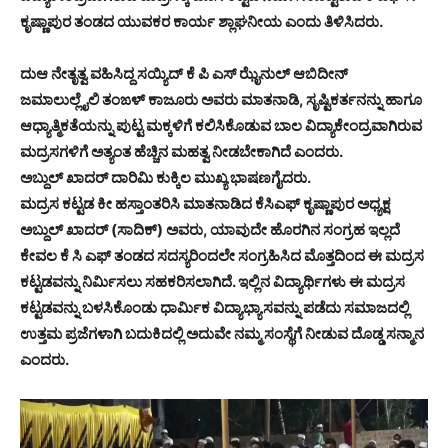
ಕೃಷ್ಣಾಪುರ ತಂಡದ ಯುವಕರ ಕಾರ್ಯ ಶ್ಲಾಘನೀಯ ಎಂದು ತಿಳಿಸಿದರು.
ದುಆ ನೇತೃತ್ವ ವಹಿಸಿದ್ದ ಸಯ್ಯಿದ್ ಕೆ ಪಿ ಎಸ್ ಝೈನುಲ್ ಆಬಿದೀನ್
ಜಮಾಲುಲ್ಲೈಲಿ ತಂಙಳ್ ಕಾಜೂರು ಅವರು ಮಾತನಾಡಿ, ಸೃಷ್ಟಿಕರ್ತನನ್ನು ಹಾಗೂ
ಆಧ್ಯಾತ್ಮಿಕತೆಯನ್ನು ಪುಟ್ಟ ಮಕ್ಕಳಿಗೆ ಕಲಿಸಿಕೊಡುವ ಬಾಲ ವಿದ್ಯಾಕೇಂದ್ರವಾಗಿರುವ
ಮದ್ರಸಗಳಿಗೆ ಅತ್ಯಂತ ಹೆಚ್ಚಿನ ಮಹತ್ವ ನೀಡಬೇಕಾಗಿದೆ ಎಂದರು.
ಅಬ್ದುಲ್ ಖಾದರ್ ದಾರಿಮಿ ಕುಕ್ಕಿಲ ಮುಖ್ಯ ಭಾಷಣಗೈದರು.
ಮದ್ರಸ ಕಟ್ಟಡ ಕೀ ಹಸ್ತಾಂತರಿಸಿ ಮಾತನಾಡಿದ ಕೆಸಿಎಫ್ ಕೃಷ್ಣಾಪುರ ಅಧ್ಯಕ್ಷ
ಅಬ್ದುಲ್ ಖಾದರ್ (ಸಾದಿಕ್) ಅವರು, ಯಾವುದೇ ಹೊರಗಿನ ಸಂಗ್ರಹ ಇಲ್ಲದೆ
ಕೇವಲ ಕೆ ಸಿ ಎಫ್ ತಂಡದ ಸದಸ್ಯರಿಂದಲೇ ಸಂಗ್ರಹಿಸಿದ ಮೊತ್ತದಿಂದ ಈ ಮದ್ರಸ
ಕಟ್ಟಡವನ್ನು ನಿರ್ಮಿಸಲು ಸಹಕರಿಸಲಾಗಿದೆ. ಇಲ್ಲಿನ ವಿದ್ಯಾರ್ಥಿಗಳು ಈ ಮದ್ರಸ
ಕಟ್ಟಡವನ್ನು ಬಳಸಿಕೊಂಡು ಧಾರ್ಮಿಕ ವಿದ್ಯಾಭ್ಯಾಸವನ್ನು ಪಡೆದು ಸಮಾಜದಲ್ಲಿ
ಉತ್ತಮ ಪ್ರಜೆಗಳಾಗಿ ಬದುಕಿದಲ್ಲಿ ಅದುವೇ ನಮ್ಮ ಸಂಸ್ಥೆಗೆ ನೀಡುವ ದೊಡ್ಡ ಸನ್ಮಾನ
ಎಂದರು.