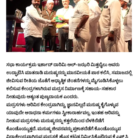
ಸಭಾ ಕಾರ್ಯಕ್ರಮ ಇರ್ಶಾದ್ ದಾರಿಮಿ ಅಲ್-ಜಝರಿ ಮಿತ್ತಬೈಲು ಅವರು
ಉದ್ಘಾಟಿಸಿ ಮಾತನಾಡಿ ಮನುಷ್ಯನನ್ನು ಮಾನವೀಯತೆ ಪಾಠ ಕಲಿಸಿ, ಸಮಾಜದಲ್ಲಿ
ಜೀವಿಸುವ ರೀತಿಯ ಜೊತೆಗೆ ಆಧ್ಯಾತ್ಮಿಕ ಚಿಂತನೆಗಳನ್ನು ಮೈಗೂಡಿಸಿಕೊಳ್ಳಲು
ಕಲಿಸುವ ಕೇಂದ್ರಗಳಾಗಿರುವ ಮದ್ರಸ ನಿರ್ಮಾಣಕ್ಕೆ ಸಹಾಯ-ಸಹಕಾರ
ನೀಡುವುದು ಅತ್ಯಂತ ಪುಣ್ಯದಾಯಕ ಎಂದರು.
ಮದ್ರಸಗಳು ಅರಿವಿನ ಕೇಂದ್ರವಾಗಿದ್ದು, ಜ್ಞಾನವಿಲ್ಲದೆ ಮನುಷ್ಯ ಕೈಗೊಳ್ಳುವ
ಯಾವುದೇ ಆರಾಧನಾ ಕರ್ಮಗಳೂ ಸ್ವೀಕಾರಾರ್ಹವಲ್ಲ. ಇಂತಹ ಅರಿವನ್ನು
ನೀಡುವ ಮದ್ರಸಗಳು ಮನುಷ್ಯನನ್ನು ಕತ್ತಲೆಯಿಂದ ಬೆಳಕಿನೆಡೆಗೆ
ಕೊಂಡೊಯ್ಯುತ್ತದೆ. ಮನುಷ್ಯ ಜೀವನವನ್ನು ಪ್ರಕಾಶದೆಡೆಗೆ ಕೊಂಡೊಯ್ಯುವ
ವಿದ್ಯಾಕೇಂದ್ರವಾಗಿರುವ ಮದ್ರಸಕ್ಕೆ ಹೊಸ ಕಟ್ಟಡ ನಿರ್ಮಿಸಿಕೊಟ್ಟಿರುವ ಕೆ ಎಫ್ ಸಿ