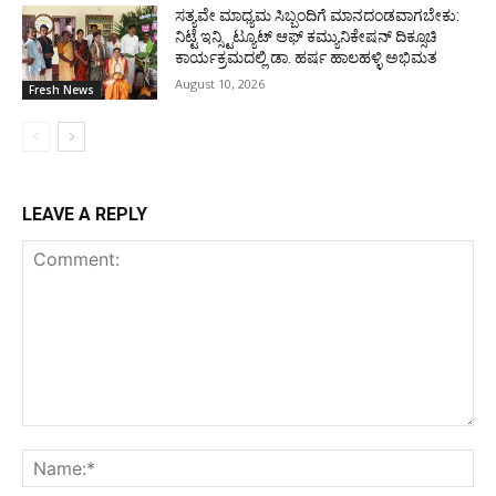
ಸತ್ಯವೇ ಮಾಧ್ಯಮ ಸಿಬ್ಬಂದಿಗೆ ಮಾನದಂಡವಾಗಬೇಕು:
ನಿಟ್ಟೆ ಇನ್ಸ್ಟಿಟ್ಯೂಟ್ ಆಫ್ ಕಮ್ಯುನಿಕೇಷನ್ ದಿಕ್ಸೂಚಿ
ಕಾರ್ಯಕ್ರಮದಲ್ಲಿ ಡಾ. ಹರ್ಷ ಹಾಲಹಳ್ಳಿ ಅಭಿಮತ
August 10, 2026
Fresh News
LEAVE A REPLY
Comment:
Na