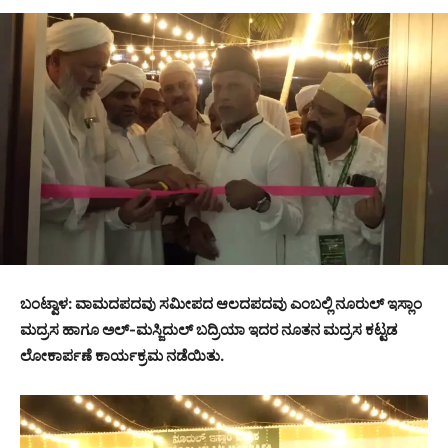
ಬಂಟ್ವಾಳ: ವಾಮದಪದವು ಸಮೀಪದ ಆಲದಪದವು ಎಂಬಲ್ಲಿ ನೂರುಲ್ ಇಸ್ಲಾಂ
ಮದ್ರಸ ಹಾಗೂ ಅಲ್-ಮಸ್ಜಿದುಲ್ ಬದ್ರಿಯಾ ಇದರ ನೂತನ ಮದ್ರಸ ಕಟ್ಟಡ
ಲೋಕಾರ್ಪಣೆ ಕಾರ್ಯಕ್ರಮ ನಡೆಯಿತು.