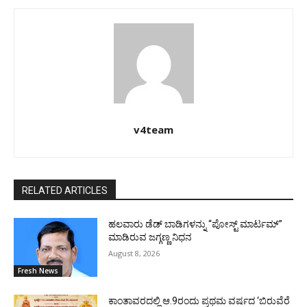
v4team
RELATED ARTICLES
ಹಲವಾರು ಡೆಡ್ ಬಾಡಿಗಳನ್ನು “ಪೋಸ್ಟ್ ಮಾರ್ಟಮ್”
ಮಾಡಿರುವ ಜಗ್ಗಣ್ಣ ನಿಧನ
August 8, 2026
Fresh News
ಕಾಂತಾವರದಲ್ಲಿ ಆ.9ರಂದು ಪ್ರಥಮ ವರ್ಷದ ‘ಬಿರುವೆರೆ