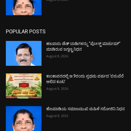
POPULAR POSTS
ಹಲವಾರು ಡೆಡ್ ಬಾಡಿಗಳನ್ನು “ಪೋಸ್ಟ್ ಮಾರ್ಟಮ್”
ಮಾಡಿರುವ ಜಗ್ಗಣ್ಣ ನಿಧನ
August 8, 2026
ಕಾಂತಾವರದಲ್ಲಿ ಆ.9ರಂದು ಪ್ರಥಮ ವರ್ಷದ ‘ಬಿರುವೆರೆ
ಆಟಿದ ಕೂಟ’
August 8, 2026
ಹೆಜಮಾಡಿಯ ಸಮಾಜಮುಖಿ ಮಹಿಳೆ ಸರೋಜಿನಿ ನಿಧನ
August 8, 2026