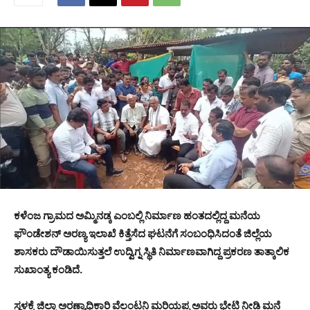
ಕಳೆಂಜ ಗ್ರಾಮದ ಅಮ್ಮಿನಡ್ಕ ಎಂಬಲ್ಲಿ ನಿರ್ಮಾಣ ಹಂತದಲ್ಲಿದ್ದ ಮನೆಯ
ಫೌಂಡೇಶನ್ ಅರಣ್ಯ ಇಲಾಖೆ ಕಿತ್ತೆಸೆದ ಘಟನೆಗೆ ಸಂಬಂಧಿಸಿದಂತೆ ಜಿಲ್ಲೆಯ
ಶಾಸಕರು ದೌಡಾಯಿಸುತ್ತಲೆ ಉದ್ವಿಗ್ನ ಸ್ಥಿತಿ ನಿರ್ಮಾಣವಾಗಿದ್ದ ಪ್ರಕರಣ ತಾತ್ಕಾಲಿಕ
ಸುಖಾಂತ್ಯ ಕಂಡಿದೆ.
ಸ್ಥಳಕ್ಕೆ ಜಿಲ್ಲಾ ಅರಣ್ಯಾಧಿಕಾರಿ ವೆಲಂಟನಿ ಮರಿಯಪ್ಪ ಅವರು ಭೇಟಿ ನೀಡಿ ಮನೆ