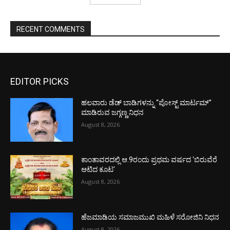
RECENT COMMENTS
EDITOR PICKS
ಹಲವಾರು ಡೆಡ್ ಬಾಡಿಗಳನ್ನು “ಪೋಸ್ಟ್ ಮಾರ್ಟಮ್”
ಮಾಡಿರುವ ಜಗ್ಗಣ್ಣ ನಿಧನ
August 8, 2026
ಕಾಂತಾವರದಲ್ಲಿ ಆ.9ರಂದು ಪ್ರಥಮ ವರ್ಷದ ‘ಬಿರುವೆರೆ
ಆಟಿದ ಕೂಟ’
August 8, 2026
ಹೆಜಮಾಡಿಯ ಸಮಾಜಮುಖಿ ಮಹಿಳೆ ಸರೋಜಿನಿ ನಿಧನ
August 8, 2026