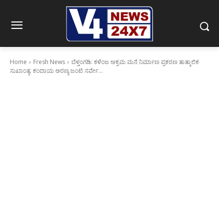
Home
Fresh News
ಬೆಳ್ತಂಗಡಿ: ಕಳೆಂಜ ಅಕ್ರಮ ಮನೆ ನಿರ್ಮಾಣ ಪ್ರಕರಣ ತಾತ್ಕಾಲಿಕ
ಸುಖಾಂತ್ಯ: ಕಂದಾಯ ಅರಣ್ಯ ಜಂಟಿ ಸರ್ವೇ...