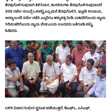
ತೆರವುಗೊಳಿಸುವುದಾಗಿ ತಿಳಿಸಿದಾಗ, ಶಾಸಕರುಗಳು ತೆರವುಗೊಳಿಸುವುದಾದರೆ
309 ಸರ್ವೇ ನಂಬರ್‍ಗೆ ಒಳಪಟ್ಟ ಎಲ್ಲ ಮನೆ ತೆರವುಗೊಳಿಸಿ, ಇಲ್ಲವೇ ಕಂದಾಯ,
ಅರಣ್ಯ ಜಂಟಿ ಸರ್ವೇ ನಡೆಸಿ ಎಲ್ಲರಿಗೂ ಹಕ್ಕುಪತ್ರ ನೀಡಿ. ಬಡವರಿಗೊಂದು ನ್ಯಾಯ
ಸಿರಿವಂತರಿಗೊಂದು ನ್ಯಾಯ ಬೇಡ ಎಂದು ಊರವರು ಜತೆಗೂಡಿ ಪಟ್ಟು
ಹಿಡಿದರು.
ಬಳಿಕ ವಿಚಾರ ಗಂಭೀರ ಸ್ವರೂಪ ಪಡೆಯುತ್ತಲೆ, ಡಿಎಫ್‍ಒ, ಎಸಿಎಫ್,