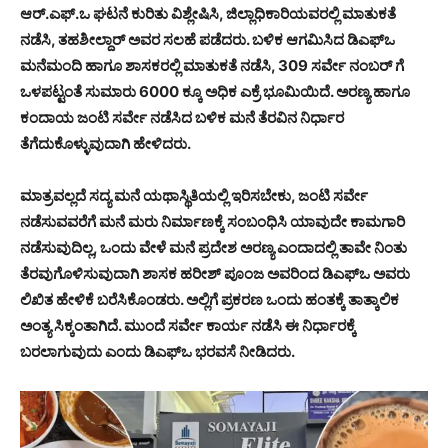
ಆರ್.ಎಫ್.ಒ ಘಟನೆ ಕುರಿತು ವಿಶ್ಲೇಷಿಸಿ, ಜಿಲ್ಲಾಧಿಕಾರಿಯವರಲ್ಲಿ ಮಾತುಕತೆ
ನಡೆಸಿ, ತಹಶೀಲ್ದಾರ್ ಅವರ ಸಲಹೆ ಪಡೆದರು. ಬಳಿಕ ಆಗಮಿಸಿದ ಡಿಎಫ್‍ಒ
ಮನೆಮಂದಿ ಹಾಗೂ ಶಾಸಕರಲ್ಲಿ ಮಾತುಕತೆ ನಡೆಸಿ, 309 ಸರ್ವೇ ನಂಬರ್ ಗೆ
ಒಳಪಟ್ಟಂತೆ ಸುಮಾರು 6000 ಕ್ಕೂ ಅಧಿಕ ಎಕ್ರೆ ಭೂಮಿಯಿದೆ. ಅರಣ್ಯ ಹಾಗೂ
ಕಂದಾಯ ಜಂಟಿ ಸರ್ವೇ ನಡೆಸಿದ ಬಳಿಕ ಮನೆ ತೆರವಿನ ನಿರ್ಧಾರ
ತೆಗೆದುಕೊಳ್ಳುವುದಾಗಿ ಹೇಳಿದರು.
ಮಾತ್ರವಲ್ಲದೆ ಸದ್ಯ ಮನೆ ಯಥಾಸ್ಥಿತಿಯಲ್ಲಿ ಇರಿಸಬೇಕು, ಜಂಟಿ ಸರ್ವೇ
ನಡೆಸುವವರೆಗೆ ಮನೆ ಮರು ನಿರ್ಮಾಣಕ್ಕೆ ಸಂಬಂಧಿಸಿ ಯಾವುದೇ ಕಾಮಗಾರಿ
ನಡೆಸುವುದಿಲ್ಲ, ಒಂದು ವೇಳೆ ಮನೆ ಪ್ರದೇಶ ಅರಣ್ಯ ಎಂದಾದಲ್ಲಿ ತಾವೇ ನಿಂತು
ತೆರವುಗೊಳಿಸುವುದಾಗಿ ಶಾಸಕ ಹರೀಶ್ ಪೂಂಜ ಅವರಿಂದ ಡಿಎಫ್‍ಒ ಅವರು
ಲಿಖಿತ ಹೇಳಿಕೆ ಬರೆಸಿಕೊಂಡರು. ಅಲ್ಲಿಗೆ ಪ್ರಕರಣ ಒಂದು ಹಂತಕ್ಕೆ ತಾತ್ಕಾಲಿಕ
ಅಂತ್ಯ ಸಿಕ್ಕಂತಾಗಿದೆ. ಮುಂದೆ ಸರ್ವೇ ಕಾರ್ಯ ನಡೆಸಿ ಈ ನಿರ್ಧಾರಕ್ಕೆ
ಬರಲಾಗುವುದು ಎಂದು ಡಿಎಫ್‍ಒ ಭರವಸೆ ನೀಡಿದರು.