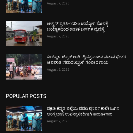
August 7, 2026
ಆಳ್ವಾಸ್ ಪ್ರಗತಿ–2026 ಉದ್ಯೋಗ ಮೇಳಕ್ಕೆ
ಬಂಟ್ವಾಳದಿಂದ ಉಚಿತ ಬಸ್‌ಗಳ ವ್ಯವಸ್ಥೆ
August 7, 2026
ಬಂಟ್ವಾಳ: ಟಿಪ್ಪರ್ ಲಾರಿ- ದ್ವಿಚಕ್ರ ವಾಹನ ನಡುವೆ ಭೀಕರ
ಅಪಘಾತ :ಸವಾರರಿಬ್ಬರಿಗೆ ಗಂಭೀರ ಗಾಯ
August 6, 2026
POPULAR POSTS
ದಕ್ಷಿಣ ಕನ್ನಡ ಜಿಲ್ಲೆಯ ಪದವಿ ಪೂರ್ವ ಕಾಲೇಜುಗಳ
ಆಂಗ್ಲ ಭಾಷೆ ಉಪನ್ಯಾಸಕರಿಗಾಗಿ ಕಾರ್ಯಾಗಾರ
August 7, 2026