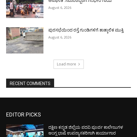
ಅಪಘಾತ :ಸವಾರರಿಬ್ಬರಿಗೆ ಗಂಭೀರ ಗಾಯ
August 6, 2026
ಪುರಸಭೆಯಿಂದ ರಸ್ತೆ ಗುಂಡಿಗಳಿಗೆ ತಾತ್ಕಾಲಿಕ ಮುಕ್ತಿ
August 6, 2026
Load more
RECENT COMMENTS
EDITOR PICKS
ದಕ್ಷಿಣ ಕನ್ನಡ ಜಿಲ್ಲೆಯ ಪದವಿ ಪೂರ್ವ ಕಾಲೇಜುಗಳ
ಆಂಗ್ಲ ಭಾಷೆ ಉಪನ್ಯಾಸಕರಿಗಾಗಿ ಕಾರ್ಯಾಗಾರ