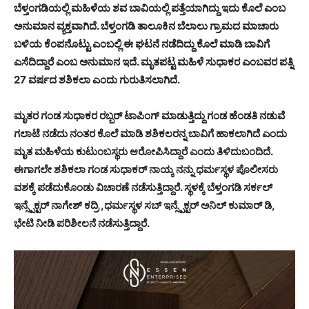
ಬೆಳ್ತಂಗಡಿಯಲ್ಲಿ ಮಹಿಳೆಯ ಶವ ಬಾವಿಯಲ್ಲಿ ಪತ್ತೆಯಾಗಿದ್ದು ಇದು ಕೊಲೆ ಎಂಬ
ಅನುಮಾನ ವ್ಯಕ್ತವಾಗಿದೆ. ಬೆಳ್ತಂಗಡಿ ತಾಲೂಕಿನ ಬೆಲಾಲು ಗ್ರಾಮದ ಮಾಚಾರು
ಬಳಿಯ ಕೆಂಪನೊಟ್ಟು ಎಂಬಲ್ಲಿ ಈ ಘಟನೆ ನಡೆದಿದ್ದು ಕೊಲೆ ಮಾಡಿ ಬಾವಿಗೆ
ಎಸೆದಿದ್ದಾರೆ ಎಂಬ ಅನುಮಾನ ಇದೆ. ಮೃತಪಟ್ಟ ಮಹಿಳೆ ಸುಧಾಕರ ಎಂಬವರ ಪತ್ನಿ
27 ವರ್ಷದ ಶಶಿಕಲಾ ಎಂದು ಗುರುತಿಸಲಾಗಿದೆ.
ಮೃತರ ಗಂಡ ಸುಧಾಕರ ರಬ್ಬರ್ ಟಾಪಿಂಗ್ ಮಾಡುತ್ತಿದ್ದು ಗಂಡ ಹೆಂಡತಿ ನಡುವೆ
ಗಲಾಟೆ ನಡೆದು ನಂತರ ಕೊಲೆ ಮಾಡಿ ಶಶಿಕಲರನ್ನ ಬಾವಿಗೆ ಹಾಕಲಾಗಿದೆ ಎಂದು
ಮೃತ ಮಹಿಳೆಯ ಕುಟುಂಬಸ್ಥರು ಆರೋಪಿಸಿದ್ದಾರೆ ಎಂದು ತಿಳಿದುಬಂದಿದೆ.
ಈಗಾಗಲೇ ಶಶಿಕಲಾ ಗಂಡ ಸುಧಾಕರ್ ನಾಯ್ಕ ನನ್ನು ಧರ್ಮಸ್ಥಳ ಪೊಲೀಸರು
ವಶಕ್ಕೆ ಪಡೆದುಕೊಂಡು ವಿಚಾರಣೆ ನಡೆಸುತ್ತಿದ್ದಾರೆ. ಸ್ಥಳಕ್ಕೆ ಬೆಳ್ತಂಗಡಿ ಸರ್ಕಲ್
ಇನ್ಸ್ಪೆಕ್ಟರ್ ನಾಗೇಶ್ ಕದ್ರಿ ,ಧರ್ಮಸ್ಥಳ ಸಬ್ ಇನ್ಸ್ಪೆಕ್ಟರ್ ಅನಿಲ್ ಕುಮಾರ್ ಡಿ,
ಭೇಟಿ ನೀಡಿ ಪರಿಶೀಲನೆ ನಡೆಸುತ್ತಿದ್ದಾರೆ.