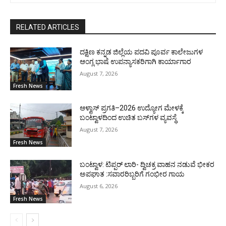
RELATED ARTICLES
ದಕ್ಷಿಣ ಕನ್ನಡ ಜಿಲ್ಲೆಯ ಪದವಿ ಪೂರ್ವ ಕಾಲೇಜುಗಳ
ಆಂಗ್ಲ ಭಾಷೆ ಉಪನ್ಯಾಸಕರಿಗಾಗಿ ಕಾರ್ಯಾಗಾರ
August 7, 2026
Fresh News
ಆಳ್ವಾಸ್ ಪ್ರಗತಿ–2026 ಉದ್ಯೋಗ ಮೇಳಕ್ಕೆ
ಬಂಟ್ವಾಳದಿಂದ ಉಚಿತ ಬಸ್‌ಗಳ ವ್ಯವಸ್ಥೆ
August 7, 2026
Fresh News
ಬಂಟ್ವಾಳ: ಟಿಪ್ಪರ್ ಲಾರಿ- ದ್ವಿಚಕ್ರ ವಾಹನ ನಡುವೆ ಭೀಕರ
ಅಪಘಾತ :ಸವಾರರಿಬ್ಬರಿಗೆ ಗಂಭೀರ ಗಾಯ
August 6, 2026
Fresh News