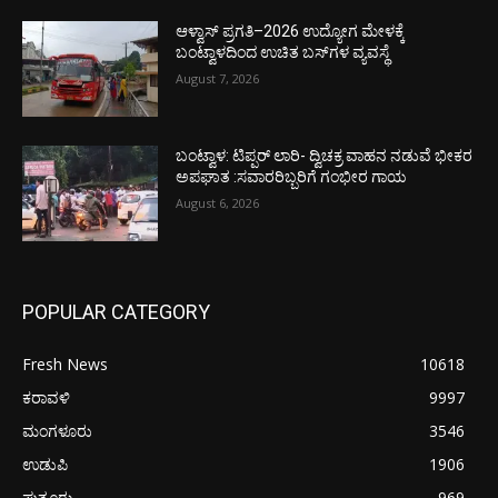
ಆಳ್ವಾಸ್ ಪ್ರಗತಿ–2026 ಉದ್ಯೋಗ ಮೇಳಕ್ಕೆ
ಬಂಟ್ವಾಳದಿಂದ ಉಚಿತ ಬಸ್‌ಗಳ ವ್ಯವಸ್ಥೆ
August 7, 2026
ಬಂಟ್ವಾಳ: ಟಿಪ್ಪರ್ ಲಾರಿ- ದ್ವಿಚಕ್ರ ವಾಹನ ನಡುವೆ ಭೀಕರ
ಅಪಘಾತ :ಸವಾರರಿಬ್ಬರಿಗೆ ಗಂಭೀರ ಗಾಯ
August 6, 2026
POPULAR CATEGORY
Fresh News
10618
ಕರಾವಳಿ
9997
ಮಂಗಳೂರು
3546
ಉಡುಪಿ
1906
ಪುತ್ತೂರು
969