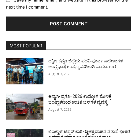
next time I comment.
MOST POPULAR
ದಕ್ಷಿಣ ಕನ್ನಡ ಜಿಲ್ಲೆಯ ಪದವಿ ಪೂರ್ವ ಕಾಲೇಜುಗಳ
ಆಂಗ್ಲ ಭಾಷೆ ಉಪನ್ಯಾಸಕರಿಗಾಗಿ ಕಾರ್ಯಾಗಾರ
August 7, 2026
ಆಳ್ವಾಸ್ ಪ್ರಗತಿ–2026 ಉದ್ಯೋಗ ಮೇಳಕ್ಕೆ
ಬಂಟ್ವಾಳದಿಂದ ಉಚಿತ ಬಸ್‌ಗಳ ವ್ಯವಸ್ಥೆ
August 7, 2026
ಬಂಟ್ವಾಳ: ಟಿಪ್ಪರ್ ಲಾರಿ- ದ್ವಿಚಕ್ರ ವಾಹನ ನಡುವೆ ಭೀಕರ