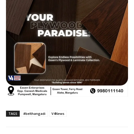
TAGS
#belthangadi
V4News