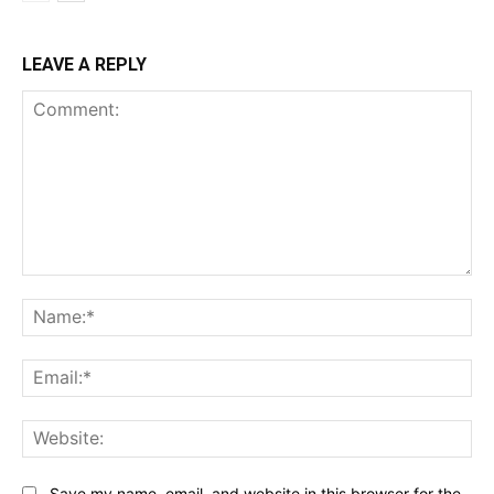
LEAVE A REPLY
Comment:
Na
Ema
Web
Save my name, email, and website in this browser for the