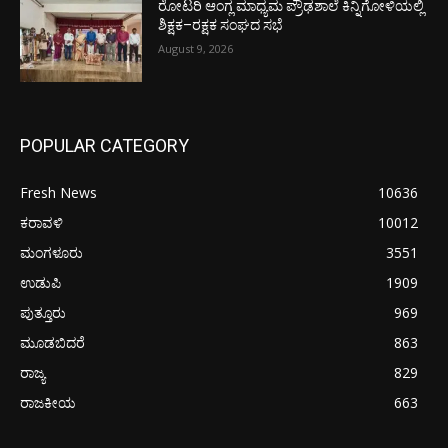
ರೋಟರಿ ಆಂಗ್ಲ ಮಾಧ್ಯಮ ಪ್ರೌಢಶಾಲೆ ಕಿನ್ನಿಗೋಳಿಯಲ್ಲಿ
ಶಿಕ್ಷಕ–ರಕ್ಷಕ ಸಂಘದ ಸಭೆ
August 9, 2026
POPULAR CATEGORY
Fresh News
10636
ಕರಾವಳಿ
10012
ಮಂಗಳೂರು
3551
ಉಡುಪಿ
1909
ಪುತ್ತೂರು
969
ಮೂಡಬಿದರೆ
863
ರಾಜ್ಯ
829
ರಾಜಕೀಯ
663