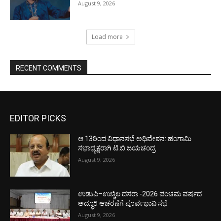
August 9, 2026
Load more
RECENT COMMENTS
EDITOR PICKS
ಆ.13ರಿಂದ ವಿಧಾನಸಭೆ ಅಧಿವೇಶನ: ಹಂಗಾಮಿ
ಸಭಾಧ್ಯಕ್ಷರಾಗಿ ಟಿ.ಬಿ.ಜಯಚಂದ್ರ
August 9, 2026
ಉಡುಪಿ–ಉಚ್ಚಿಲ ದಸರಾ -2026 ಪಂಚಮ ವರ್ಷದ
ಅದ್ಧೂರಿ ಆಚರಣೆಗೆ ಪೂರ್ವಭಾವಿ ಸಭೆ
August 9, 2026