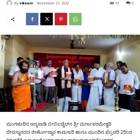
By
v4team
November 21, 2022
61
0
ಮಂಗಳೂರಿನ ಅದ್ಯಪಾಡಿ ಬೀಬಿಲಚ್ಚಿಲ್‍ನ ಶ್ರೀ ದುರ್ಗಾಪರಮೇಶ್ವರಿ
ದೇವಸ್ಥಾನದದ ಜೀರ್ಣೋದ್ಧಾರ ಕಾಮಗಾರಿ ಹಾಗೂ ಮುಂದಿನ ಫೆಬ್ರವರಿ 2ರಿಂದ