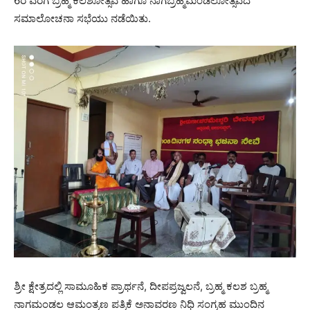
6ರ ವರೆಗೆ ಬ್ರಹ್ಮ ಕಲಶೋತ್ಸವ ಹಾಗೂ ನಾಗಬ್ರಹ್ಮಮಂಡಲೋತ್ಸವದ
ಸಮಾಲೋಚನಾ ಸಭೆಯು ನಡೆಯಿತು.
ಶ್ರೀ ಕ್ಷೇತ್ರದಲ್ಲಿ ಸಾಮೂಹಿಕ ಪ್ರಾರ್ಥನೆ, ದೀಪಪ್ರಜ್ವಲನೆ, ಬ್ರಹ್ಮ ಕಲಶ ಬ್ರಹ್ಮ
ನಾಗಮಂಡಲ ಆಮಂತ್ರಣ ಪತ್ರಿಕೆ ಅನಾವರಣ ನಿಧಿ ಸಂಗ್ರಹ ಮುಂದಿನ