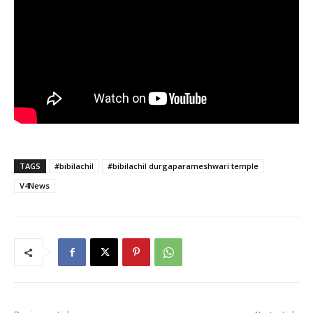
TAGS
#bibilachil
#bibilachil durgaparameshwari temple
V4News