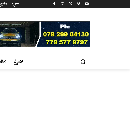
ೈಕ್ಷಣಿಕ
ಕ್ರೈಮ್
್ಷಣಿಕ
ಕ್ರೈಮ್