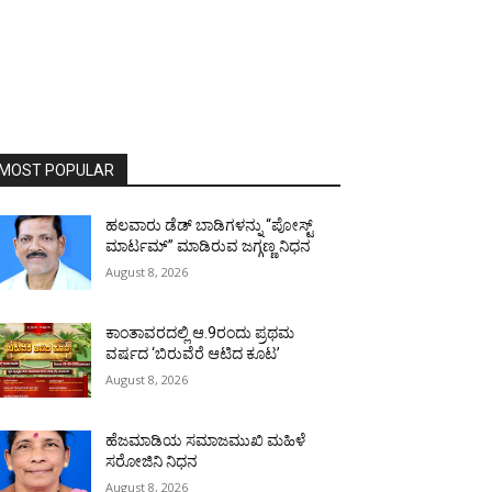
MOST POPULAR
ಹಲವಾರು ಡೆಡ್ ಬಾಡಿಗಳನ್ನು “ಪೋಸ್ಟ್
ಮಾರ್ಟಮ್” ಮಾಡಿರುವ ಜಗ್ಗಣ್ಣ ನಿಧನ
August 8, 2026
ಕಾಂತಾವರದಲ್ಲಿ ಆ.9ರಂದು ಪ್ರಥಮ
ವರ್ಷದ ‘ಬಿರುವೆರೆ ಆಟಿದ ಕೂಟ’
August 8, 2026
ಹೆಜಮಾಡಿಯ ಸಮಾಜಮುಖಿ ಮಹಿಳೆ
ಸರೋಜಿನಿ ನಿಧನ
August 8, 2026