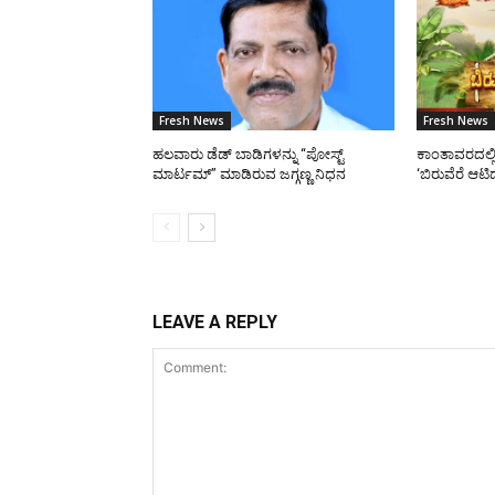
Fresh News
Fresh News
ಹಲವಾರು ಡೆಡ್ ಬಾಡಿಗಳನ್ನು “ಪೋಸ್ಟ್
ಕಾಂತಾವರದಲ್ಲ
ಮಾರ್ಟಮ್” ಮಾಡಿರುವ ಜಗ್ಗಣ್ಣ ನಿಧನ
‘ಬಿರುವೆರೆ ಆಟ
LEAVE A REPLY