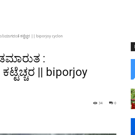
ಿಯಾಗದಂತೆ ಕಟ್ಟೆಚ್ಚರ || biporjoy cyclon
ಡಮಾರುತ :
್ಟೆಚ್ಚರ || biporjoy
34
0