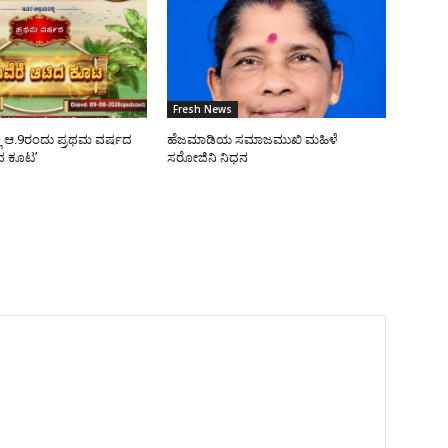
Fresh News
ಿ ಆ.9ರಂದು ಪ್ರಥಮ ವರ್ಷದ
ಹೆಜಮಾಡಿಯ ಸಮಾಜಮುಖಿ ಮಹಿಳೆ
ಿದ ಕೂಟ’
ಸರೋಜಿನಿ ನಿಧನ