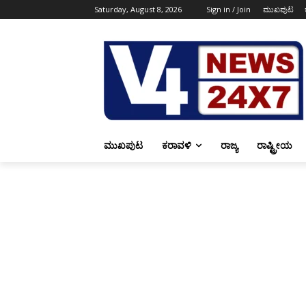
Saturday, August 8, 2026
Sign in / Join
ಮುಖಪುಟ
ಮುಖಪುಟ
ಕರಾವಳಿ
ರಾಜ್ಯ
ರಾಷ್ಟ್ರೀಯ