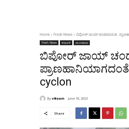
Home
Fresh News
ಬಿಪೋರ್ ಜಾಯ್ ಚಂಡಮಾರುತ : ಪ್ರಾಣಹಾನ
Fresh News
ಕರಾವಳಿ
ಮಂಗಳೂರು
ಬಿಪೋರ್ ಜಾಯ್ ಚಂ
ಪ್ರಾಣಹಾನಿಯಾಗದಂತೆ ಕಟ
cyclon
By
v4team
June 10, 2023
Share