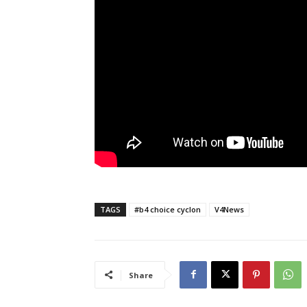
TAGS
#b4 choice cyclon
V4News
Share