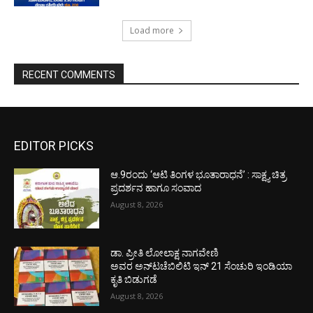
Load more
RECENT COMMENTS
EDITOR PICKS
ಆ.9ರಂದು ‘ಆಟಿ ತಿಂಗಳ ಭೂತಾರಾಧನೆ’ : ಸಾಕ್ಷ್ಯ ಚಿತ್ರ
ಪ್ರದರ್ಶನ ಹಾಗೂ ಸಂವಾದ
August 8, 2026
ಡಾ. ಪ್ರೀತಿ ಲೋಲಾಕ್ಷ ನಾಗವೇಣಿ
ಅವರ ಅನ್‌ಟಚೆಬಿಲಿಟಿ ಇನ್ 21 ಸೆಂಚುರಿ ಇಂಡಿಯಾ
ಕೃತಿ ಬಿಡುಗಡೆ
August 8, 2026