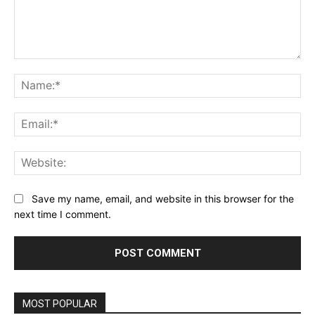
Comment:
Na
Ema
Web
Save my name, email, and website in this browser for the
next time I comment.
MOST POPULAR