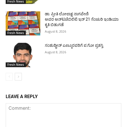
Fresh News
ಡಾ. ಪ್ರೀತಿ ಲೋಲಾಕ್ಷ ನಾಗವೇಣಿ
ಅವರ ಅನ್‌ಟಚೆಬಿಲಿಟಿ ಇನ್ 21 ಸೆಂಚುರಿ ಇಂಡಿಯಾ
ಕೃತಿ ಬಿಡುಗಡೆ
August 8, 2026
Fresh News
ಸಂಶುದ್ಧೀನ್ ಎಣ್ಮೂರವರಿಗೆ ಪ.ಗೋ ಪ್ರಶಸ್ತಿ
August 8, 2026
Fresh News
LEAVE A REPLY