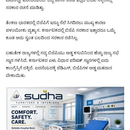
ಸರಕಾರ ರಚನೆ ಮಾಡಿತ್ತು.
ತೆಂಕಣ ಭಾರತದಲ್ಲಿ ಬಿಜೆಪಿಗೆ ಇನ್ನೂ ನೆಲೆ ಸಿಗದಿರಲು ಮುಖ್ಯ ಕಾರಣ
ಪಳಂಬೋಕು ವ್ಯತ್ಯಾಸ. ಕರ್ನಾಟಕದಲ್ಲಿ ಬಿಜೆಪಿ ಸರಕಾರ ಇತ್ತಾದರೂ ಒಮ್ಮೆ
ಕೂಡ ಅದು ಸ್ವಂತ ಬಲದಿಂದ ಸರಕಾರ ರಚಿಸಿಲ್ಲ.
ಬಹುತೇಕ ರಾಜ್ಯಗಳಲ್ಲಿ ಸದ್ಯ ಬಿಜೆಪಿಯು ಅಡ್ಡ ಕಸುಬಿನಿಂದ ಹೆಚ್ಚು ರಾಜ್ಯ ಸಭೆ
ಸ್ಥಾನ ಗಳಿಸಿದೆ. ಕರ್ನಾಟಕದ ಏಳು ವಿಧಾನ ಪರಿಷತ್ ಸ್ಥಾನಗಳಲ್ಲಿ ಐದು
ಕಾಂಗ್ರೆಸ್ಸಿಗೆ ದಕ್ಕಿದೆ. ಐದನೆಯದಕ್ಕೆ ಜೆಡಿಎಸ್, ಬಿಜೆಪಿಗಳ ಅಡ್ಡ ಮತದಾನ
ಬೇಕಾಯಿತು.