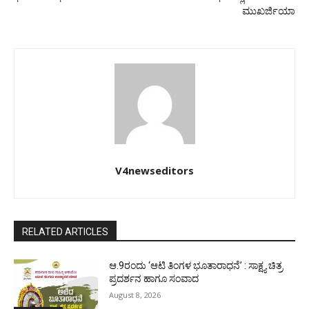
ಮುಖರ್ಜಿಯಾ
V4newseditors
RELATED ARTICLES
ಆ.9ರಂದು ‘ಆಟಿ ತಿಂಗಳ ಭೂತಾರಾಧನೆ’ : ಸಾಕ್ಷ್ಯ ಚಿತ್ರ
ಪ್ರದರ್ಶನ ಹಾಗೂ ಸಂವಾದ
August 8, 2026