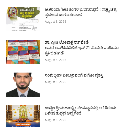
ಆ.9ರಂದು ‘ಆಟಿ ತಿಂಗಳ ಭೂತಾರಾಧನೆ’ : ಸಾಕ್ಷ್ಯ ಚಿತ್ರ
ಪ್ರದರ್ಶನ ಹಾಗೂ ಸಂವಾದ
August 8, 2026
ಡಾ. ಪ್ರೀತಿ ಲೋಲಾಕ್ಷ ನಾಗವೇಣಿ
ಅವರ ಅನ್‌ಟಚೆಬಿಲಿಟಿ ಇನ್ 21 ಸೆಂಚುರಿ ಇಂಡಿಯಾ
ಕೃತಿ ಬಿಡುಗಡೆ
August 8, 2026
ಸಂಶುದ್ಧೀನ್ ಎಣ್ಮೂರವರಿಗೆ ಪ.ಗೋ ಪ್ರಶಸ್ತಿ
August 8, 2026
ಉಚ್ಚಿಲ ಶ್ರೀಮಹಾಲಕ್ಷ್ಮೀ ದೇವಸ್ಥಾನದಲ್ಲಿ ಆ.10ರಂದು
ವಿಶೇಷ ತುಪ್ಪದ ಅಪ್ಪ ಸೇವೆ
August 8, 2026