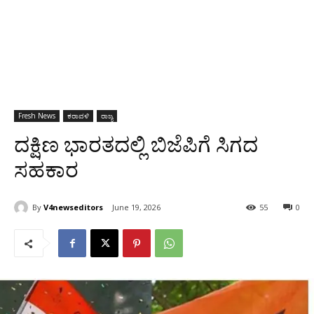
Fresh News
ಕರಾವಳಿ
ರಾಜ್ಯ
ದಕ್ಷಿಣ ಭಾರತದಲ್ಲಿ ಬಿಜೆಪಿಗೆ ಸಿಗದ
ಸಹಕಾರ
By
V4newseditors
June 19, 2026
55
0