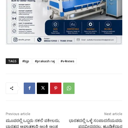
TAGS
#bjp
#prakash raj
#v4news
Previous article
Next article
ಮೂವರಲ್ಲಿ ಒಬ್ಬರು ನಕಲಿ ವಕೀಲರು;
ಭಾರತದಲ್ಲಿ ಒಳ್ಳೆ ಸಂಪಾದನೆಯವರು
ಭಾರತದ ಆಘಾತಕಾರಿ ಅಂಕಿ ಅಂಶ
ಪದವೀಧರರಲ್ಲ; ಹೂಡಿಕೆದಾರ