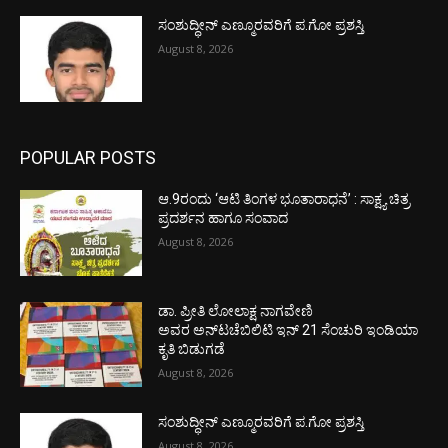
ಸಂಶುದ್ಧೀನ್ ಎಣ್ಮೂರವರಿಗೆ ಪ.ಗೋ ಪ್ರಶಸ್ತಿ
August 8, 2026
POPULAR POSTS
ಆ.9ರಂದು ‘ಆಟಿ ತಿಂಗಳ ಭೂತಾರಾಧನೆ’ : ಸಾಕ್ಷ್ಯ ಚಿತ್ರ
ಪ್ರದರ್ಶನ ಹಾಗೂ ಸಂವಾದ
August 8, 2026
ಡಾ. ಪ್ರೀತಿ ಲೋಲಾಕ್ಷ ನಾಗವೇಣಿ
ಅವರ ಅನ್‌ಟಚೆಬಿಲಿಟಿ ಇನ್ 21 ಸೆಂಚುರಿ ಇಂಡಿಯಾ
ಕೃತಿ ಬಿಡುಗಡೆ
August 8, 2026
ಸಂಶುದ್ಧೀನ್ ಎಣ್ಮೂರವರಿಗೆ ಪ.ಗೋ ಪ್ರಶಸ್ತಿ
August 8, 2026