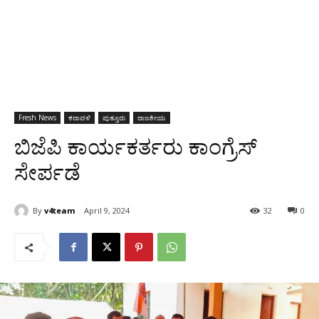
Fresh News
ಕರಾವಳಿ
ಪುತ್ತೂರು
ರಾಜಕೀಯ
ಬಿಜೆಪಿ ಕಾರ್ಯಕರ್ತರು ಕಾಂಗ್ರೆಸ್
ಸೇರ್ಪಡೆ
By
v4team
April 9, 2024
32
0