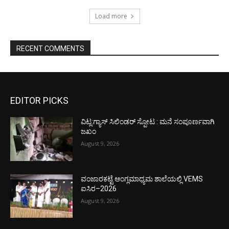
Load more
RECENT COMMENTS
EDITOR PICKS
ವಿಟ್ಲ:ಗ್ಯಾಸ್ ಸಿಲಿಂಡರ್ ಸ್ಪೋಟ : ಮನೆ ಸಂಪೂರ್ಣವಾಗಿ
ಜಖಂ
August 9, 2026
ವಂಜಾರಕಟ್ಟೆ ಆಂಗ್ಲಮಾಧ್ಯಮ ಶಾಲೆಯಲ್ಲಿ VEMS
ಐಸಿರ–2026
August 9, 2026