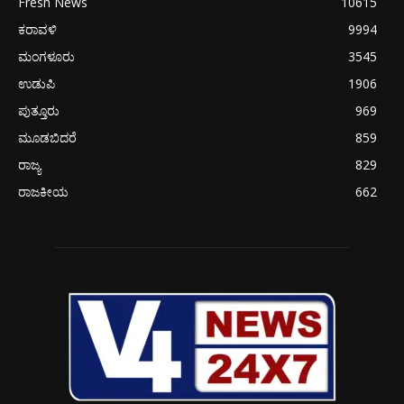
Fresh News
10615
ಕರಾವಳಿ
9994
ಮಂಗಳೂರು
3545
ಉಡುಪಿ
1906
ಪುತ್ತೂರು
969
ಮೂಡಬಿದರೆ
859
ರಾಜ್ಯ
829
ರಾಜಕೀಯ
662