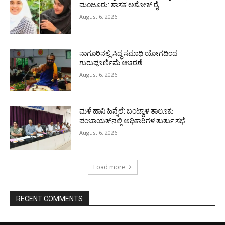
ಮಂಜೂರು: ಶಾಸಕ ಅಶೋಕ್ ರೈ
August 6, 2026
ನಾಗೂರಿನಲ್ಲಿ ಸಿದ್ಧ ಸಮಾಧಿ ಯೋಗದಿಂದ
ಗುರುಪೂರ್ಣಿಮೆ ಆಚರಣೆ
August 6, 2026
ಮಳೆ ಹಾನಿ ಹಿನ್ನೆಲೆ: ಬಂಟ್ವಾಳ ತಾಲೂಕು
ಪಂಚಾಯತ್‌ನಲ್ಲಿ ಅಧಿಕಾರಿಗಳ ತುರ್ತು ಸಭೆ
August 6, 2026
Load more
RECENT COMMENTS