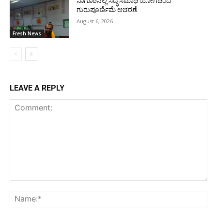
ನಾಗೂರಿನಲ್ಲಿ ಸಿದ್ಧ ಸಮಾಧಿ ಯೋಗದಿಂದ
ಗುರುಪೂರ್ಣಿಮೆ ಆಚರಣೆ
August 6, 2026
Fresh News
LEAVE A REPLY
Comment:
Na