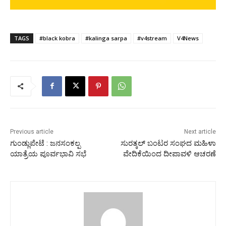
TAGS
#black kobra
#kalinga sarpa
#v4stream
V4News
Previous article
Next article
ಗುಂಡ್ಲುಪೇಟೆ : ಜನಸಂಕಲ್ಪ
ಸುರತ್ಕಲ್ ಬಂಟರ ಸಂಘದ ಮಹಿಳಾ
ಯಾತ್ರೆಯ ಪೂರ್ವಭಾವಿ ಸಭೆ
ವೇದಿಕೆಯಿಂದ ದೀಪಾವಳಿ ಆಚರಣೆ