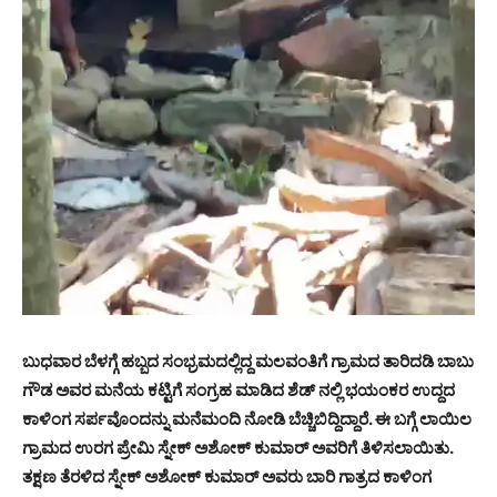
ಬುಧವಾರ ಬೆಳಗ್ಗೆ ಹಬ್ಬದ ಸಂಭ್ರಮದಲ್ಲಿದ್ದ ಮಲವಂತಿಗೆ ಗ್ರಾಮದ ತಾರಿದಡಿ ಬಾಬು
ಗೌಡ ಅವರ ಮನೆಯ ಕಟ್ಟಿಗೆ ಸಂಗ್ರಹ ಮಾಡಿದ ಶೆಡ್ ನಲ್ಲಿ ಭಯಂಕರ ಉದ್ದದ
ಕಾಳಿಂಗ ಸರ್ಪವೊಂದನ್ನು ಮನೆಮಂದಿ ನೋಡಿ ಬೆಚ್ಚಿಬಿದ್ದಿದ್ದಾರೆ. ಈ ಬಗ್ಗೆ ಲಾಯಿಲ
ಗ್ರಾಮದ ಉರಗ ಪ್ರೇಮಿ ಸ್ನೇಕ್ ಅಶೋಕ್ ಕುಮಾರ್ ಅವರಿಗೆ ತಿಳಿಸಲಾಯಿತು.
ತಕ್ಷಣ ತೆರಳಿದ ಸ್ನೇಕ್ ಅಶೋಕ್ ಕುಮಾರ್ ಅವರು ಬಾರಿ ಗಾತ್ರದ ಕಾಳಿಂಗ