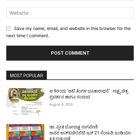
Web
Save my name, email, and website in this browser for the
next time I comment.
MOST POPULAR
ಆ.9ರಂದು ‘ಆಟಿ ತಿಂಗಳ ಭೂತಾರಾಧನೆ’ : ಸಾಕ್ಷ್ಯ ಚಿತ್ರ
ಪ್ರದರ್ಶನ ಹಾಗೂ ಸಂವಾದ
August 8, 2026
ಡಾ. ಪ್ರೀತಿ ಲೋಲಾಕ್ಷ ನಾಗವೇಣಿ
ಅವರ ಅನ್‌ಟಚೆಬಿಲಿಟಿ ಇನ್ 21 ಸೆಂಚುರಿ ಇಂಡಿಯಾ
ಕೃತಿ ಬಿಡುಗಡೆ