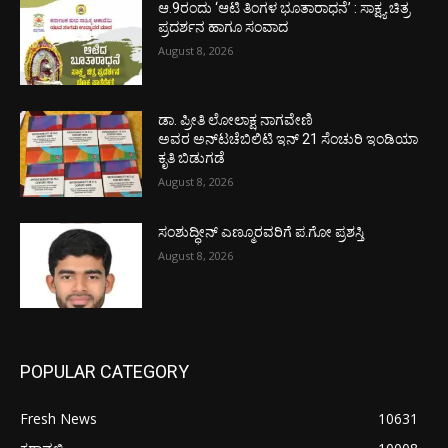
ಆ.9ರಂದು ‘ಆಟಿ ತಿಂಗಳ ಭೂತಾರಾಧನೆ’ : ಸಾಕ್ಷ್ಯ ಚಿತ್ರ
ಪ್ರದರ್ಶನ ಹಾಗೂ ಸಂವಾದ
August 8, 2026
ಡಾ. ಪ್ರೀತಿ ಲೋಲಾಕ್ಷ ನಾಗವೇಣಿ
ಅವರ ಅನ್‌ಟಚೆಬಿಲಿಟಿ ಇನ್ 21 ಸೆಂಚುರಿ ಇಂಡಿಯಾ
ಕೃತಿ ಬಿಡುಗಡೆ
August 8, 2026
ಸಂಶುದ್ಧೀನ್ ಎಣ್ಮೂರವರಿಗೆ ಪ.ಗೋ ಪ್ರಶಸ್ತಿ
August 8, 2026
POPULAR CATEGORY
Fresh News
10631