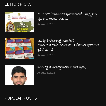
EDITOR PICKS
ಆ.9ರಂದು ‘ಆಟಿ ತಿಂಗಳ ಭೂತಾರಾಧನೆ’ : ಸಾಕ್ಷ್ಯ ಚಿತ್ರ
ಪ್ರದರ್ಶನ ಹಾಗೂ ಸಂವಾದ
August 8, 2026
ಡಾ. ಪ್ರೀತಿ ಲೋಲಾಕ್ಷ ನಾಗವೇಣಿ
ಅವರ ಅನ್‌ಟಚೆಬಿಲಿಟಿ ಇನ್ 21 ಸೆಂಚುರಿ ಇಂಡಿಯಾ
ಕೃತಿ ಬಿಡುಗಡೆ
August 8, 2026
ಸಂಶುದ್ಧೀನ್ ಎಣ್ಮೂರವರಿಗೆ ಪ.ಗೋ ಪ್ರಶಸ್ತಿ
August 8, 2026
POPULAR POSTS