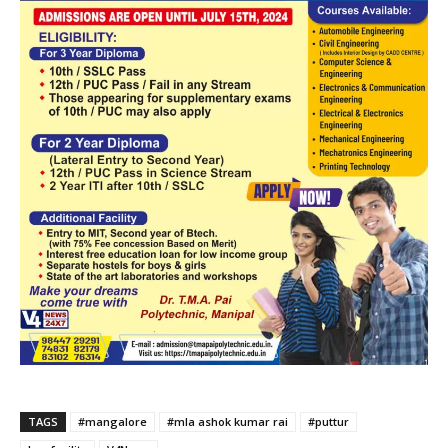
TAGS
#mangalore
#mla ashok kumar rai
#puttur