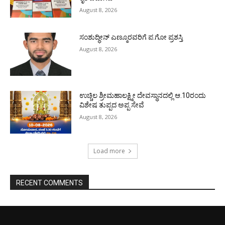
August 8, 2026
ಸಂಶುದ್ಧೀನ್ ಎಣ್ಮೂರವರಿಗೆ ಪ.ಗೋ ಪ್ರಶಸ್ತಿ
August 8, 2026
ಉಚ್ಚಿಲ ಶ್ರೀಮಹಾಲಕ್ಷ್ಮೀ ದೇವಸ್ಥಾನದಲ್ಲಿ ಆ.10ರಂದು
ವಿಶೇಷ ತುಪ್ಪದ ಅಪ್ಪ ಸೇವೆ
August 8, 2026
Load more
RECENT COMMENTS