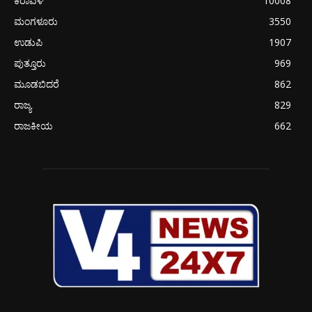
ಕರಾವಳಿ
10008
ಮಂಗಳೂರು
3550
ಉಡುಪಿ
1907
ಪುತ್ತೂರು
969
ಮೂಡಬಿದರೆ
862
ರಾಜ್ಯ
829
ರಾಜಕೀಯ
662