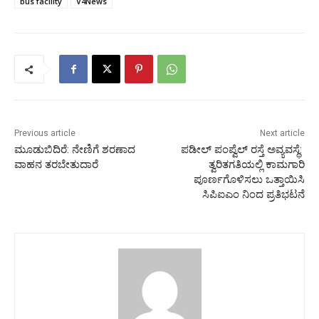
bus facility
V4News
Previous article
Next article
ಮೂಡುಬಿದಿರೆ: ನೇಣಿಗೆ ಶರಣಾದ
ಪಡೀಲ್ ಪಂಪ್ವೆಲ್ ರಸ್ತೆ ಅವ್ಯವಸ್ಥೆ:
ವಾಹನ ತರಬೇತುದಾರೆ
ತ್ವರಿತಗತಿಯಲ್ಲಿ ಕಾಮಗಾರಿ
ಪೂರ್ಣಗೊಳಿಸಲು ಒತ್ತಾಯಿಸಿ
ಸಿಪಿಐಎಂ ನಿಂದ ಪ್ರತಿಭಟನೆ