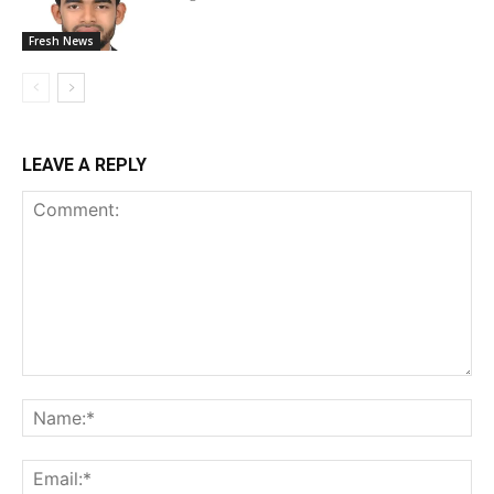
Fresh News
LEAVE A REPLY
Comment:
Na
Ema