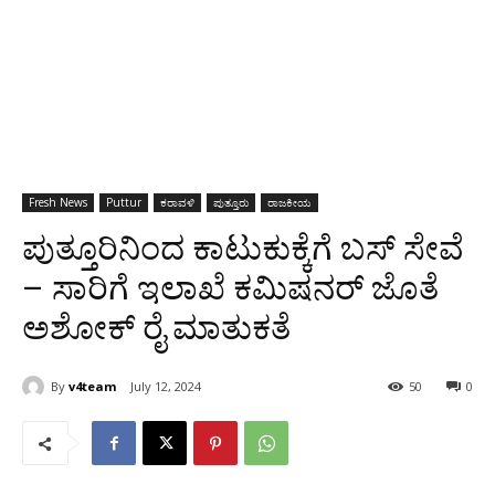
Fresh News
Puttur
ಕರಾವಳಿ
ಪುತ್ತೂರು
ರಾಜಕೀಯ
ಪುತ್ತೂರಿನಿಂದ ಕಾಟುಕುಕ್ಕೆಗೆ ಬಸ್ ಸೇವೆ
– ಸಾರಿಗೆ ಇಲಾಖೆ ಕಮಿಷನರ್ ಜೊತೆ
ಅಶೋಕ್ ರೈ ಮಾತುಕತೆ
By
v4team
July 12, 2024
50
0