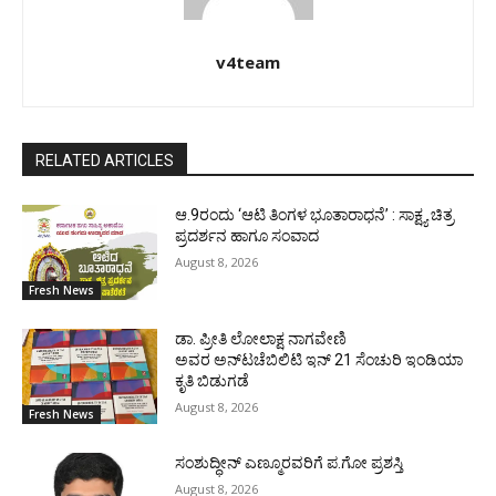
v4team
RELATED ARTICLES
ಆ.9ರಂದು ‘ಆಟಿ ತಿಂಗಳ ಭೂತಾರಾಧನೆ’ : ಸಾಕ್ಷ್ಯ ಚಿತ್ರ
ಪ್ರದರ್ಶನ ಹಾಗೂ ಸಂವಾದ
August 8, 2026
Fresh News
ಡಾ. ಪ್ರೀತಿ ಲೋಲಾಕ್ಷ ನಾಗವೇಣಿ
ಅವರ ಅನ್‌ಟಚೆಬಿಲಿಟಿ ಇನ್ 21 ಸೆಂಚುರಿ ಇಂಡಿಯಾ
ಕೃತಿ ಬಿಡುಗಡೆ
August 8, 2026
Fresh News
ಸಂಶುದ್ಧೀನ್ ಎಣ್ಮೂರವರಿಗೆ ಪ.ಗೋ ಪ್ರಶಸ್ತಿ
August 8, 2026