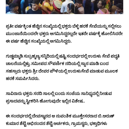
ಪ್ರತೀ ವರ್ಷಕ್ಕಿಂತ ಹೆಚ್ಚಿನ ಸಂಖ್ಯೆಯಲ್ಲಿ ಭಕ್ತರು ಬೆಳ್ಳಿ ಹರಕೆ ಸೇವೆಯನ್ನು ಸಲ್ಲಿಸಲು
ಮುಂಜಾನೆಯಿಂದಲೇ ಭಕ್ತರು ಆಗಮಿಸಿದ್ದರಲ್ಲದೇ ಇತರೇ ವರ್ಷಕ್ಕೆ ಹೋಲಿಸಿದರೇ
ಈ ವರ್ಷ ಹೆಚ್ಚಿನ ಸಂಖ್ಯೆಯಲ್ಲಿ ಆಗಮಿಸಿದ್ದರು.
ಗುಡ್ಡಮ್ಮಾಡಿ ಸುಬ್ರಹ್ಮಣ್ಯ ಸನ್ನಿದಿಯಲ್ಲಿ ಷಷ್ಟಿ ಸಂದರ್ಭದಲ್ಲಿ ಉರುಳು ಸೇವೆ ಪದ್ಧತಿ
ಚಾಲನೆಯಲ್ಲಿತ್ತು. ಸಮೀಪದ ಸೌಪರ್ಣಿಕ ನದಿಯಲ್ಲಿ ಸ್ನಾನ ಮಾಡಿ ಬಂದ
ಸಹಸ್ರಾರು ಭಕ್ತರು ಶ್ರೀ ದೇವರ ಪೌಳಿಯಲ್ಲಿ ಉರುಳುಸೇವೆ ಮಾಡುವ ಮೂಲಕ
ಹರಕೆ ಸಮರ್ಪಿಸಿದರು.
ಸಾವಿರಾರು ಭಕ್ತರು ಸರದಿ ಸಾಲಲ್ಲಿ ಬಂದು ಸಂಜೆಯ ಸಾನಿಧ್ಯದಲ್ಲಿ ನೀಡುವ
ಪ್ರಸಾದವನ್ನು ಸ್ವೀಕರಿಸಿ ಹೋಗುವುದೇ ಇಲ್ಲಿನ ವಿಶೇಷ..
ಈ ಸಂದರ್ಭದಲ್ಲಿ ದೇವಸ್ಥಾನದ ಆ ನುವಂಶಿಕ ಮೂಕ್ತೇಸರರಾದ ಬಿ.ಅರುಣ್
ಕುಮಾರ ಶೆಟ್ಟಿ ಅಭಿನಂದನ ಶೆಟ್ಟಿ ಅರ್ಚಕರು, ಗ್ರಾಮಸ್ಥರು, ಭಕ್ತಾಧಿಗಳು