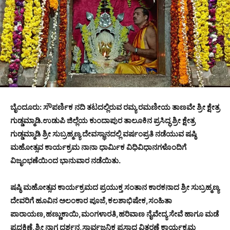
ಬೈಂದೂರು: ಸೌಪರ್ಣಿಕ ನದಿ ತಟದಲ್ಲಿರುವ ರಮ್ಯ ರಮಣೀಯ ತಾಣವೇ ಶ್ರೀ ಕ್ಷೇತ್ರ
ಗುಡ್ಡಮ್ಮಾಡಿ.ಉಡುಪಿ ಜಿಲ್ಲೆಯ ಕುಂದಾಪುರ ತಾಲೂಕಿನ ಪ್ರಸಿದ್ಧ ಶ್ರೀ ಕ್ಷೇತ್ರ
ಗುಡ್ಡಮ್ಮಾಡಿ ಶ್ರೀ ಸುಬ್ರಹ್ಮಣ್ಯ ದೇವಸ್ಥಾನದಲ್ಲಿ ವರ್ಷಂಪ್ರತಿ ನಡೆಯುವ ಷಷ್ಠಿ
ಮಹೋತ್ಸವ ಕಾರ್ಯಕ್ರಮ ನಾನಾ ಧಾರ್ಮಿಕ ವಿಧಿವಿಧಾನಗಳೊಂದಿಗೆ
ವಿಜೃಂಭಣೆಯಿಂದ ಭಾನುವಾರ ನಡೆಯಿತು.
ಷಷ್ಠಿ ಮಹೋತ್ಸವ ಕಾರ್ಯಕ್ರಮದ ಪ್ರಯುಕ್ತ ಸಂತಾನ ಕಾರಕನಾದ ಶ್ರೀ ಸುಬ್ರಹ್ಮಣ್ಯ
ದೇವರಿಗೆ ಹೂವಿನ ಅಲಂಕಾರ ಪೂಜೆ,ಕಲಶಾಭಿಷೇಕ,ಸಂಹಿತಾ
ಪಾರಾಯಣ,ಹಣ್ಣುಕಾಯಿ,ಮಂಗಳಾರತಿ,ಹರಿವಾಣ ನೈವೇದ್ಯ ಸೇವೆ ಹಾಗೂ ಮಡೆ
ಪ್ರದಕ್ಷಿಣೆ,ಶ್ರೀ ನಾಗ ದರ್ಶನ,ಸಾರ್ವಜನಿಕ ಪ್ರಸಾದ ವಿತರಣೆ ಕಾರ್ಯಕ್ರಮ