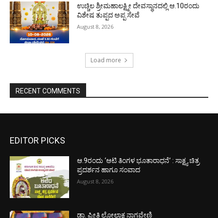
ಉಚ್ಚಿಲ ಶ್ರೀಮಹಾಲಕ್ಷ್ಮೀ ದೇವಸ್ಥಾನದಲ್ಲಿ ಆ.10ರಂದು
ವಿಶೇಷ ತುಪ್ಪದ ಅಪ್ಪ ಸೇವೆ
August 8, 2026
Load more
RECENT COMMENTS
EDITOR PICKS
ಆ.9ರಂದು ‘ಆಟಿ ತಿಂಗಳ ಭೂತಾರಾಧನೆ’ : ಸಾಕ್ಷ್ಯ ಚಿತ್ರ
ಪ್ರದರ್ಶನ ಹಾಗೂ ಸಂವಾದ
August 8, 2026
ಡಾ. ಪ್ರೀತಿ ಲೋಲಾಕ್ಷ ನಾಗವೇಣಿ