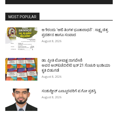
MOST POPULAR
ಆ.9ರಂದು ‘ಆಟಿ ತಿಂಗಳ ಭೂತಾರಾಧನೆ’ : ಸಾಕ್ಷ್ಯ ಚಿತ್ರ
ಪ್ರದರ್ಶನ ಹಾಗೂ ಸಂವಾದ
August 8, 2026
ಡಾ. ಪ್ರೀತಿ ಲೋಲಾಕ್ಷ ನಾಗವೇಣಿ
ಅವರ ಅನ್‌ಟಚೆಬಿಲಿಟಿ ಇನ್ 21 ಸೆಂಚುರಿ ಇಂಡಿಯಾ
ಕೃತಿ ಬಿಡುಗಡೆ
August 8, 2026
ಸಂಶುದ್ಧೀನ್ ಎಣ್ಮೂರವರಿಗೆ ಪ.ಗೋ ಪ್ರಶಸ್ತಿ
August 8, 2026