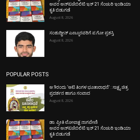
ಅವರ ಅನ್‌ಟಚೆಬಿಲಿಟಿ ಇನ್ 21 ಸೆಂಚುರಿ ಇಂಡಿಯಾ
ಕೃತಿ ಬಿಡುಗಡೆ
August 8, 2026
ಸಂಶುದ್ಧೀನ್ ಎಣ್ಮೂರವರಿಗೆ ಪ.ಗೋ ಪ್ರಶಸ್ತಿ
August 8, 2026
POPULAR POSTS
ಆ.9ರಂದು ‘ಆಟಿ ತಿಂಗಳ ಭೂತಾರಾಧನೆ’ : ಸಾಕ್ಷ್ಯ ಚಿತ್ರ
ಪ್ರದರ್ಶನ ಹಾಗೂ ಸಂವಾದ
August 8, 2026
ಡಾ. ಪ್ರೀತಿ ಲೋಲಾಕ್ಷ ನಾಗವೇಣಿ
ಅವರ ಅನ್‌ಟಚೆಬಿಲಿಟಿ ಇನ್ 21 ಸೆಂಚುರಿ ಇಂಡಿಯಾ
ಕೃತಿ ಬಿಡುಗಡೆ