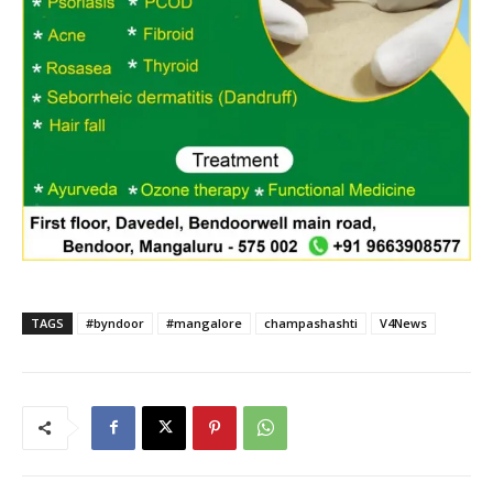
TAGS
#byndoor
#mangalore
champashashti
V4News