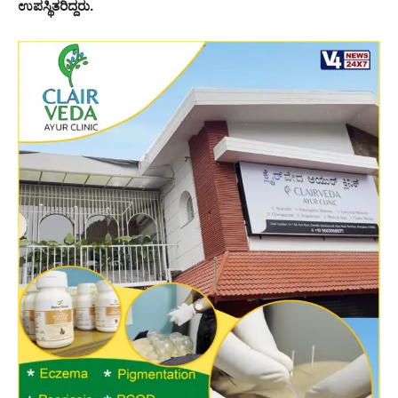
ಉಪಸ್ಥಿತರಿದ್ದರು.