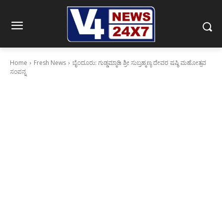
Home
Fresh News
ಬೈಂದೂರು: ಗುಡ್ಡಮ್ಮಾಡಿ ಶ್ರೀ ಸುಬ್ರಹ್ಮಣ್ಯ ದೇವರ ಷಷ್ಠಿ ಮಹೋತ್ಸವ
ಸಂಪನ್ನ