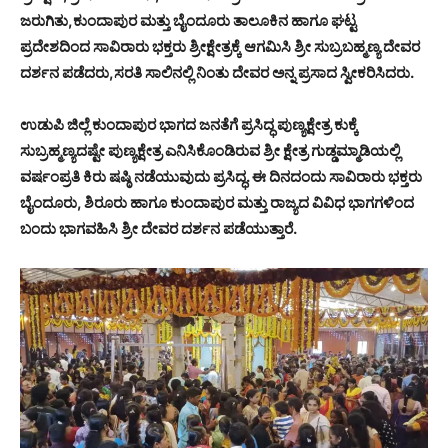
ಜರುಗಿತು,ಕುಂದಾಪುರ ಮತ್ತು ಬೈಂದೂರು ತಾಲೂಕಿನ ಹಾಗೂ ಘಟ್ಟ
ಪ್ರದೇಶದಿಂದ ಸಾವಿರಾರು ಭಕ್ತರು ಶ್ರೀಕ್ಷೇತ್ರಕ್ಕೆ ಆಗಮಿಸಿ ಶ್ರೀ ಸುಬ್ರಬಹ್ಮಣ್ಯ ದೇವರ
ದರ್ಶನ ಪಡೆದರು,ಸರತಿ ಸಾಲಿನಲ್ಲಿ ನಿಂತು ದೇವರ ಅನ್ನ ಪ್ರಸಾದ ಸ್ವೀಕರಿಸಿದರು.
ಉಡುಪಿ ಜಿಲ್ಲೆ ಕುಂದಾಪುರ ಭಾಗದ ಜನತೆಗೆ ಪ್ರಸಿದ್ಧ ಪುಣ್ಯಕ್ಷೇತ್ರ ಕುಕ್ಕೆ
ಸುಬ್ರಹ್ಮಣ್ಯದಷ್ಟೇ ಪುಣ್ಯಕ್ಷೇತ್ರ ಎನಿಸಿಕೊಂಡಿರುವ ಶ್ರೀ ಕ್ಷೇತ್ರ ಗುಡ್ಡಮ್ಮಾಡಿಯಲ್ಲಿ
ವರ್ಷಂಪ್ರತಿ ಕಿರು ಷಷ್ಠಿ ನಡೆಯುವುದು ಪ್ರಸಿದ್ಧ. ಈ ದಿನದಂದು ಸಾವಿರಾರು ಭಕ್ತರು
ಬೈಂದೂರು, ಶಿರೂರು ಹಾಗೂ ಕುಂದಾಪುರ ಮತ್ತು ರಾಜ್ಯದ ವಿವಿಧ ಭಾಗಗಳಿಂದ
ಬಂದು ಭಾಗವಹಿಸಿ ಶ್ರೀ ದೇವರ ದರ್ಶನ ಪಡೆಯುತ್ತಾರೆ.