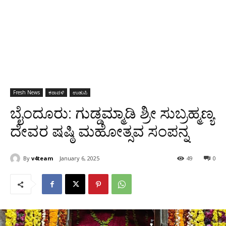
Fresh News
ಕರಾವಳಿ
ಉಡುಪಿ
ಬೈಂದೂರು: ಗುಡ್ಡಮ್ಮಾಡಿ ಶ್ರೀ ಸುಬ್ರಹ್ಮಣ್ಯ
ದೇವರ ಷಷ್ಠಿ ಮಹೋತ್ಸವ ಸಂಪನ್ನ
By
v4team
January 6, 2025
49
0