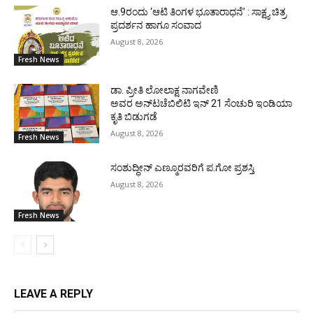
ಆ.9ರಂದು ‘ಆಟಿ ತಿಂಗಳ ಭೂತಾರಾಧನೆ’ : ಸಾಕ್ಷ್ಯ ಚಿತ್ರ
ಪ್ರದರ್ಶನ ಹಾಗೂ ಸಂವಾದ
August 8, 2026
Fresh News
ಡಾ. ಪ್ರೀತಿ ಲೋಲಾಕ್ಷ ನಾಗವೇಣಿ
ಅವರ ಅನ್‌ಟಚೆಬಿಲಿಟಿ ಇನ್ 21 ಸೆಂಚುರಿ ಇಂಡಿಯಾ
ಕೃತಿ ಬಿಡುಗಡೆ
August 8, 2026
Fresh News
ಸಂಶುದ್ಧೀನ್ ಎಣ್ಮೂರವರಿಗೆ ಪ.ಗೋ ಪ್ರಶಸ್ತಿ
August 8, 2026
Fresh News
LEAVE A REPLY